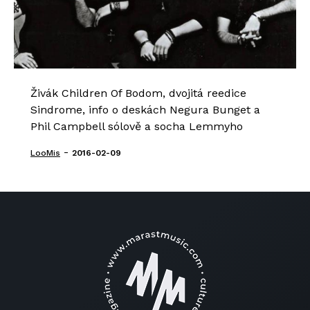
Živák Children Of Bodom, dvojitá reedice
Sindrome, info o deskách Negura Bunget a
Phil Campbell sólově a socha Lemmyho
-
LooMis
2016-02-09