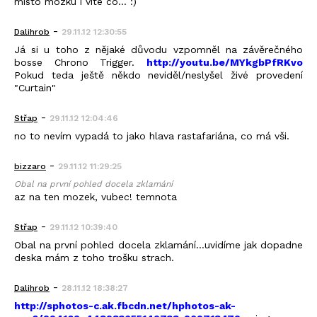
misto mozku i vite co... :)
-
Dalihrob
29.11.12 12:30:55
Já si u toho z nějaké důvodu vzpomněl na závěrečného
bosse Chrono Trigger.
http://youtu.be/MYkgbPfRKvo
Pokud teda ještě někdo neviděl/neslyšel živé provedení
"Curtain"
-
Střap
29.11.12 12:04:46
no to nevím vypadá to jako hlava rastafariána, co má vši.
-
bizzaro
29.11.12 11:29:25
Obal na první pohled docela zklamání
az na ten mozek, vubec! temnota
-
Střap
29.11.12 10:39:40
Obal na první pohled docela zklamání...uvidíme jak dopadne
deska mám z toho trošku strach.
-
Dalihrob
28.11.12 18:38:27
http://sphotos-c.ak.fbcdn.net/hphotos-ak-