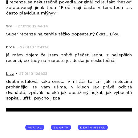
jj recenze se nekustečně povedla..originál cd je fakt "hezky"
zpracovanej! jinak teda "Proč mají často v tématech tak
často plavidla a mlýny?"
-
3rd
27.01.10 12:44:14
Super recenze na tenhle těžko popsatelný úkaz.. Díky.
-
bros
27.01.10 12:41:58
já mám dojem že jsem právě přečetl jednu z nejlepších
recenzí, co tady na marastu je. deska je neskutečná.
-
bizz
27.01.10 12:11:33
deathmetalová kakofonie... v riffáži to zní jak meluzína
prohánějící se vám ušima, v kilech jak právě odbitá
dvanáctá, zpěvák haleká jak postižený hejkal, jak vybuchlá
sopka.. ufff.. psycho jízda
PORTAL
SWARTH
DEATH METAL