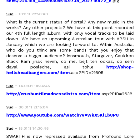
snc6/224169_448983055149738_202718472_n
.jpg
-
Sud
10.11.11 22:50:40
What is the current status of Portal? Any new music in the
works? Any other projects? We have at this point recorded
our 4th full length album, with only vocal tracks to be laid
down. We have an upcoming Australian tour with ABSU in
January which we are looking forward to. Within Australia,
who do you think are some bands that you enjoy that
deserve a bigger audience? Innsmouth, Stargazer, Cauldron
Black Ram jinak nevim, co mel bejt ten odkaz, co sem
daval posledne, asi tohle
http://shop-
hellsheadbangers.com/item
.asp?PID=21695
-
Sud
14.09.11 18:34:45
http://crushuntilmadnessdistro.com/item
.asp?PID=2638
-
Sud
30.01.11 21:15:04
http://www.youtube.com/watch?v=WkX5KlLb8P8
-
Sud
15.01.11 14:30:46
SWARTH is now repressed available from Profound Lore