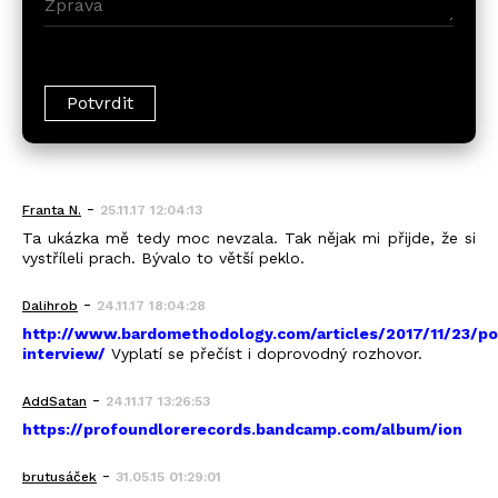
-
Franta N.
25.11.17 12:04:13
Ta ukázka mě tedy moc nevzala. Tak nějak mi přijde, že si
vystříleli prach. Bývalo to větší peklo.
-
Dalihrob
24.11.17 18:04:28
http://www.bardomethodology.com/articles/2017/11/23/po
interview/
Vyplatí se přečíst i doprovodný rozhovor.
-
AddSatan
24.11.17 13:26:53
https://profoundlorerecords.bandcamp.com/album/ion
-
brutusáček
31.05.15 01:29:01