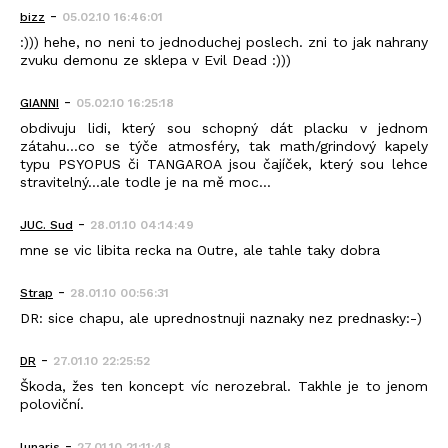
-
bizz
05.02.10 16:46:01
:))) hehe, no neni to jednoduchej poslech. zni to jak nahrany
zvuku demonu ze sklepa v Evil Dead :)))
-
GIANNI
05.02.10 16:25:18
obdivuju lidi, který sou schopný dát placku v jednom
zátahu...co se týče atmosféry, tak math/grindový kapely
typu PSYOPUS či TANGAROA jsou čajíček, který sou lehce
stravitelný...ale todle je na mě moc...
-
JUC. Sud
28.01.10 04:14:49
mne se vic libita recka na Outre, ale tahle taky dobra
-
Strap
28.01.10 00:56:31
DR: sice chapu, ale uprednostnuji naznaky nez prednasky:-)
-
DR
27.01.10 22:25:52
Škoda, žes ten koncept víc nerozebral. Takhle je to jenom
poloviční.
-
lunaris
27.01.10 21:11:48