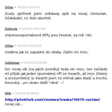
-
Střap
14.12.12 15:01:32
Zcela upřímně jsem zvědavej spíš na novej Centurian.
Očekávání, co Rob ukuchtil.
-
Dalihrob
14.12.12 10:07:25
Impetuousportalnord Riffy jsou hnusné, za mě "ok".
-
Střap
14.12.12 09:23:32
Uvidíme jak to zapadne do desky. Zatím nic moc.
-
AddSatan
13.12.12 22:22:55
hm novej vál (na jejich poměry) teda nic moc, ten začátek
mi přijde jak jeden zpomalený riff ze Swarth, až moc čitelný
a srozumitelný (u Swarth jsem to vnímal jako klad) a trochu
bezzubý... po obalu další "rána" : /
-
666
13.12.12 20:58:55
http://pitchfork.com/reviews/tracks/14675-curtain/
novej val...