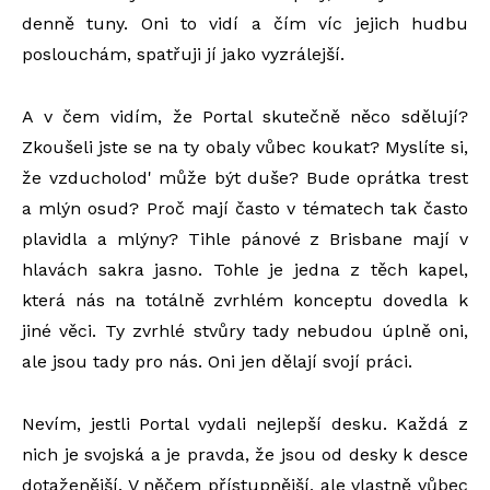
denně tuny. Oni to vidí a čím víc jejich hudbu
poslouchám, spatřuji jí jako vyzrálejší.
A v čem vidím, že Portal skutečně něco sdělují?
Zkoušeli jste se na ty obaly vůbec koukat? Myslíte si,
že vzducholod' může být duše? Bude oprátka trest
a mlýn osud? Proč mají často v tématech tak často
plavidla a mlýny? Tihle pánové z Brisbane mají v
hlavách sakra jasno. Tohle je jedna z těch kapel,
která nás na totálně zvrhlém konceptu dovedla k
jiné věci. Ty zvrhlé stvůry tady nebudou úplně oni,
ale jsou tady pro nás. Oni jen dělají svojí práci.
Nevím, jestli Portal vydali nejlepší desku. Každá z
nich je svojská a je pravda, že jsou od desky k desce
dotaženější. V něčem přístupnější, ale vlastně vůbec