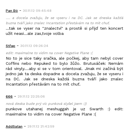
-
Pan Bö
30.11.12 09:45:48
..... a docela zvažuju, že se vyseru i na DC. Jak se dneska každá
buzna tváří jako znalec Incantation přestávám na to mít chuť.
...tak se vyser na "znalectví" a prostě si přijď ten koncert
užít neasi...ale zas,tvoje volba
-
Střap
30.11.12 09:26:24
edit: maximalne to vidim na cover Negative Plane :(
No to je sice taky sračka, ale počkej, aby tam nebyl cover
Coffins nebo Repuked to bylo žůžo. Brutusáček: Nemám
rád vinyly....aby si se v tom orientoval. Jinak mi začíná být
jedno jak ta deska dopadne a docela zvažuju, že se vyseru i
na DC. Jak se dneska každá buzna tváří jako znalec
Incantation přestávám na to mít chuť.
-
666
29.11.12 22:25:06
nová deska bude prý víc punková slyšel jsem :))
punkove utahanej meshuggah je uz Swarth :) edit:
maximalne to vidim na cover Negative Plane :(
-
AddSatan
29.11.12 21:42:59