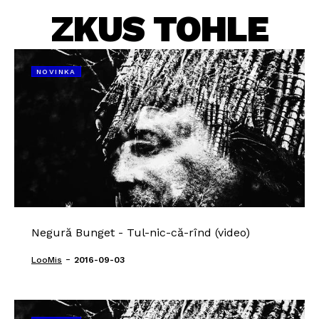
ZKUS TOHLE
NOVINKA
Negură Bunget - Tul-nic-că-rînd (video)
-
LooMis
2016-09-03