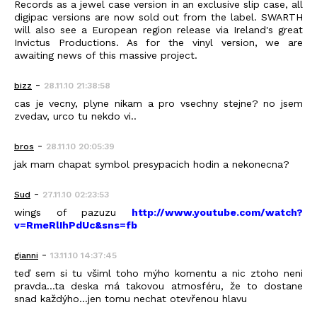
Records as a jewel case version in an exclusive slip case, all
digipac versions are now sold out from the label. SWARTH
will also see a European region release via Ireland's great
Invictus Productions. As for the vinyl version, we are
awaiting news of this massive project.
-
bizz
28.11.10 21:38:58
cas je vecny, plyne nikam a pro vsechny stejne? no jsem
zvedav, urco tu nekdo vi..
-
bros
28.11.10 20:05:39
jak mam chapat symbol presypacich hodin a nekonecna?
-
Sud
27.11.10 02:23:53
wings of pazuzu
http://www.youtube.com/watch?
v=RmeRlIhPdUc&sns=fb
-
gianni
13.11.10 14:37:45
teď sem si tu všiml toho mýho komentu a nic ztoho neni
pravda...ta deska má takovou atmosféru, že to dostane
snad každýho...jen tomu nechat otevřenou hlavu