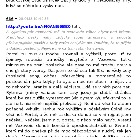
když se náhodou vyskytnou.
-
666
28.01.13 19:42:35
http://youtu.be/rN0ANl55BE0
lol :)
S výjimkou pár momentů mě to nedovede vůbec chytit pod krkem.
Předchozí desky měly vždycky super atmosféru a spoustu
překvapujících pasáží a tady zatím neslyším nic. Doufám, že to přijde
s dalšími poslechy. Nejvíce mě na tom zatím baví zvuk.
Portal tu muziku trochu srovnali a vyčistili, proto už tý
špinavý, rdousící atmošky nevyteče z Vexovoid tolik,
minimum na první poslechy. Ale zase to má trochu drajv a
energii starý tvorby. Dal jsem to už cca tak 15x, ne vždy celý
(poslední song občas přeskočím) a momentálně to
poslouchám jako kdyby to bylo ambientní album a nějak víc
to nehrotím. Aranže a další věci jsou...dá se v nich porejpat.
Rytmika (mírný variace tam taky jsou) je slabší stránka,
která by zasloužila vyresetovat (víc dynamiky), efektivní to je
ale furt, nicméně nepříliš překvapivý. Není od věci to album
pořádně vyhulit. Tenhle rok vyhlížím a očekávám úplně jiný
věci než Portal, a že mě ta deska donutí se v ní rejpat jsem
nečekal. Nečekal jsem nic, dostal o něco málo navíc. A jestli
mě Vexovoid donutí konečně uposlouchat/užít si Swarth,
který mi do dneška přijde moc těžkopádný a nudný, tak jen
dobře. Vexovoid mi teda zase občas přijde jak EPko, když