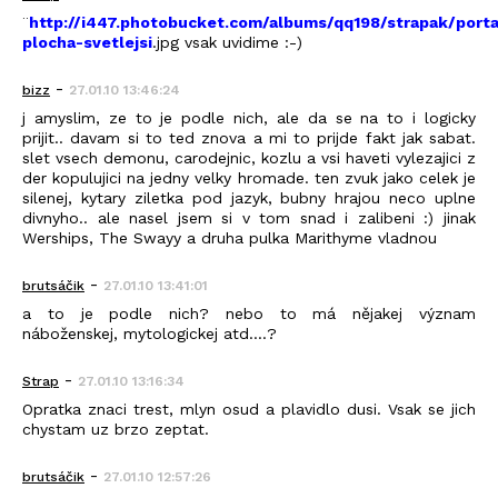
¨
http://i447.photobucket.com/albums/qq198/strapak/porta
plocha-svetlejsi
.jpg vsak uvidime :-)
-
bizz
27.01.10 13:46:24
j amyslim, ze to je podle nich, ale da se na to i logicky
prijit.. davam si to ted znova a mi to prijde fakt jak sabat.
slet vsech demonu, carodejnic, kozlu a vsi haveti vylezajici z
der kopulujici na jedny velky hromade. ten zvuk jako celek je
silenej, kytary ziletka pod jazyk, bubny hrajou neco uplne
divnyho.. ale nasel jsem si v tom snad i zalibeni :) jinak
Werships, The Swayy a druha pulka Marithyme vladnou
-
brutsáčik
27.01.10 13:41:01
a to je podle nich? nebo to má nějakej význam
náboženskej, mytologickej atd....?
-
Strap
27.01.10 13:16:34
Opratka znaci trest, mlyn osud a plavidlo dusi. Vsak se jich
chystam uz brzo zeptat.
-
brutsáčik
27.01.10 12:57:26