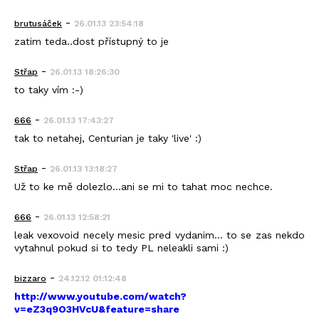
-
brutusáček
26.01.13 23:54:18
zatim teda..dost přístupný to je
-
Střap
26.01.13 18:26:30
to taky vím :-)
-
666
26.01.13 17:43:27
tak to netahej, Centurian je taky 'live' :)
-
Střap
26.01.13 13:18:27
Už to ke mě dolezlo...ani se mi to tahat moc nechce.
-
666
26.01.13 12:58:21
leak vexovoid necely mesic pred vydanim... to se zas nekdo
vytahnul pokud si to tedy PL neleakli sami :)
-
bizzaro
24.12.12 01:12:48
http://www.youtube.com/watch?
v=eZ3q9O3HVcU&feature=share