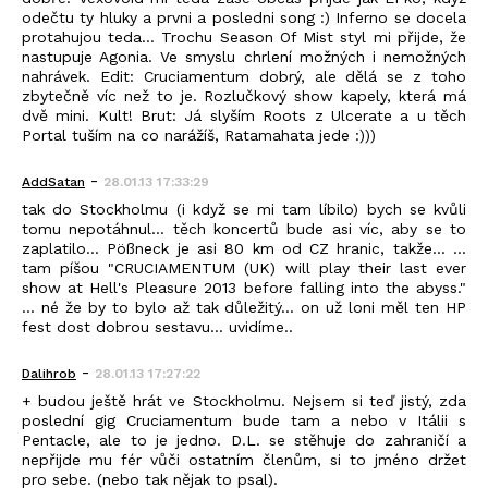
odečtu ty hluky a prvni a posledni song :) Inferno se docela
protahujou teda... Trochu Season Of Mist styl mi přijde, že
nastupuje Agonia. Ve smyslu chrlení možných i nemožných
nahrávek. Edit: Cruciamentum dobrý, ale dělá se z toho
zbytečně víc než to je. Rozlučkový show kapely, která má
dvě mini. Kult! Brut: Já slyším Roots z Ulcerate a u těch
Portal tuším na co narážíš, Ratamahata jede :)))
-
AddSatan
28.01.13 17:33:29
tak do Stockholmu (i když se mi tam líbilo) bych se kvůli
tomu nepotáhnul... těch koncertů bude asi víc, aby se to
zaplatilo... Pößneck je asi 80 km od CZ hranic, takže... ...
tam píšou "CRUCIAMENTUM (UK) will play their last ever
show at Hell's Pleasure 2013 before falling into the abyss."
... né že by to bylo až tak důležitý... on už loni měl ten HP
fest dost dobrou sestavu... uvidíme..
-
Dalihrob
28.01.13 17:27:22
+ budou ještě hrát ve Stockholmu. Nejsem si teď jistý, zda
poslední gig Cruciamentum bude tam a nebo v Itálii s
Pentacle, ale to je jedno. D.L. se stěhuje do zahraničí a
nepřijde mu fér vůči ostatním členům, si to jméno držet
pro sebe. (nebo tak nějak to psal).