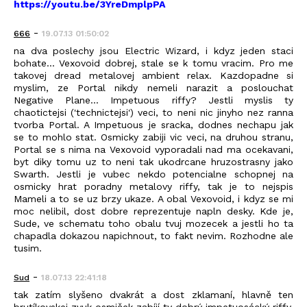
https://youtu.be/3YreDmplpPA
-
666
19.07.13 01:50:02
na dva poslechy jsou Electric Wizard, i kdyz jeden staci
bohate... Vexovoid dobrej, stale se k tomu vracim. Pro me
takovej dread metalovej ambient relax. Kazdopadne si
myslim, ze Portal nikdy nemeli narazit a poslouchat
Negative Plane... Impetuous riffy? Jestli myslis ty
chaotictejsi ('technictejsi') veci, to neni nic jinyho nez ranna
tvorba Portal. A Impetuous je sracka, dodnes nechapu jak
se to mohlo stat. Osmicky zabiji vic veci, na druhou stranu,
Portal se s nima na Vexovoid vyporadali nad ma ocekavani,
byt diky tomu uz to neni tak ukodrcane hruzostrasny jako
Swarth. Jestli je vubec nekdo potencialne schopnej na
osmicky hrat poradny metalovy riffy, tak je to nejspis
Mameli a to se uz brzy ukaze. A obal Vexovoid, i kdyz se mi
moc nelibil, dost dobre reprezentuje napln desky. Kde je,
Sude, ve schematu toho obalu tvuj mozecek a jestli ho ta
chapadla dokazou napichnout, to fakt nevim. Rozhodne ale
tusim.
-
Sud
18.07.13 22:41:18
tak zatím slyšeno dvakrát a dost zklamaní, hlavně ten
brutíkovskej zvuk osmiček zabíjí ty dobrý impetuosácký riffy,