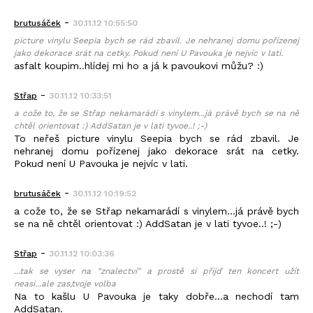
-
brutusáček
30.11.12 10:55:50
picture vinylu Seepia bych se rád zbavil. Je nehranej domu pořízenej
jako dekorace srát na cetky. Pokud není U Pavouka je nejvíc v lati.
asfalt koupim..hlídej mi ho a já k pavoukovi můžu? :)
-
Střap
30.11.12 10:33:51
a cože to, že se Střap nekamarádí s vinylem...já právě bych se na ně
chtěl orientovat :) AddSatan je v lati tyvoe..! ;-)
To neřeš picture vinylu Seepia bych se rád zbavil. Je
nehranej domu pořízenej jako dekorace srát na cetky.
Pokud není U Pavouka je nejvíc v lati.
-
brutusáček
30.11.12 10:19:52
a cože to, že se Střap nekamarádí s vinylem...já právě bych
se na ně chtěl orientovat :) AddSatan je v lati tyvoe..! ;-)
-
Střap
30.11.12 10:03:36
...tak se vyser na "znalectví" a prostě si přijď ten koncert užít
neasi...ale zas,tvoje volba
Na to kašlu U Pavouka je taky dobře...a nechodí tam
AddSatan.