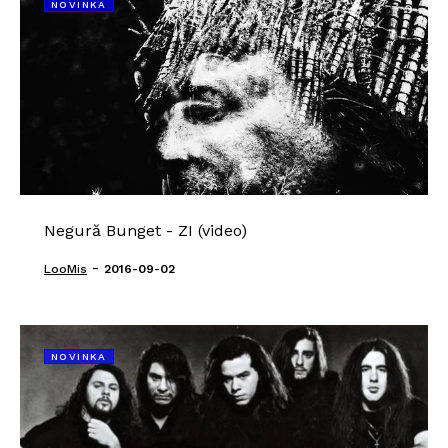
NOVINKA
Negură Bunget - ZI (video)
-
LooMis
2016-09-02
NOVINKA