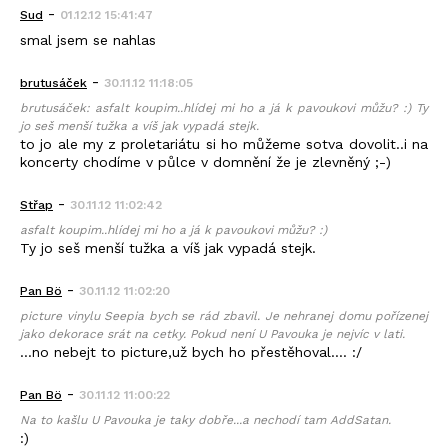
-
Sud
01.12.12 15:41:47
smal jsem se nahlas
-
brutusáček
30.11.12 11:18:05
brutusáček: asfalt koupim..hlídej mi ho a já k pavoukovi můžu? :) Ty
jo seš menší tužka a víš jak vypadá stejk.
to jo ale my z proletariátu si ho můžeme sotva dovolit..i na
koncerty chodíme v půlce v domnění že je zlevněný ;-)
-
Střap
30.11.12 11:02:42
asfalt koupim..hlídej mi ho a já k pavoukovi můžu? :)
Ty jo seš menší tužka a víš jak vypadá stejk.
-
Pan Bö
30.11.12 11:02:20
picture vinylu Seepia bych se rád zbavil. Je nehranej domu pořízenej
jako dekorace srát na cetky. Pokud není U Pavouka je nejvíc v lati.
...no nebejt to picture,už bych ho přestěhoval.... :/
-
Pan Bö
30.11.12 11:00:22
Na to kašlu U Pavouka je taky dobře...a nechodí tam AddSatan.
:)