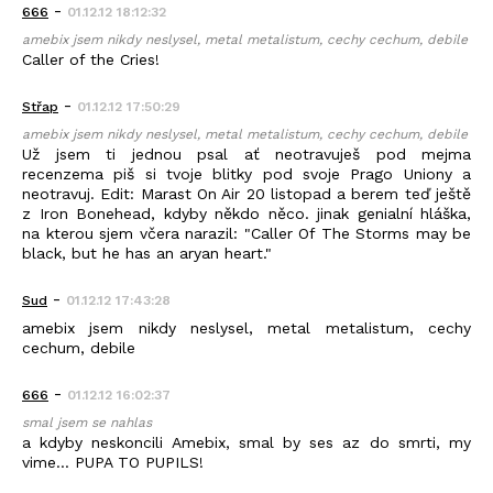
-
666
01.12.12 18:12:32
amebix jsem nikdy neslysel, metal metalistum, cechy cechum, debile
Caller of the Cries!
-
Střap
01.12.12 17:50:29
amebix jsem nikdy neslysel, metal metalistum, cechy cechum, debile
Už jsem ti jednou psal ať neotravuješ pod mejma
recenzema piš si tvoje blitky pod svoje Prago Uniony a
neotravuj. Edit: Marast On Air 20 listopad a berem teď ještě
z Iron Bonehead, kdyby někdo něco. jinak genialní hláška,
na kterou sjem včera narazil: "Caller Of The Storms may be
black, but he has an aryan heart."
-
Sud
01.12.12 17:43:28
amebix jsem nikdy neslysel, metal metalistum, cechy
cechum, debile
-
666
01.12.12 16:02:37
smal jsem se nahlas
a kdyby neskoncili Amebix, smal by ses az do smrti, my
vime... PUPA TO PUPILS!