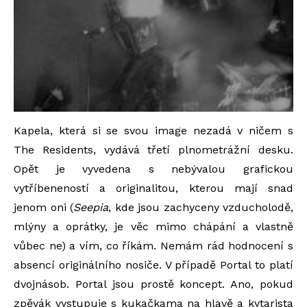
Kapela, která si se svou image nezadá v ničem s
The Residents, vydává třetí plnometrážní desku.
Opět je vyvedena s nebývalou grafickou
vytříbeneností a originalitou, kterou mají snad
jenom oni (
Seepia
, kde jsou zachyceny vzducholodě,
mlýny a oprátky, je věc mimo chápání a vlastně
vůbec ne) a vím, co říkám. Nemám rád hodnocení s
absencí originálního nosiče. V případě Portal to platí
dvojnásob. Portal jsou prostě koncept. Ano, pokud
zpěvák vystupuje s kukačkama na hlavě a kytarista