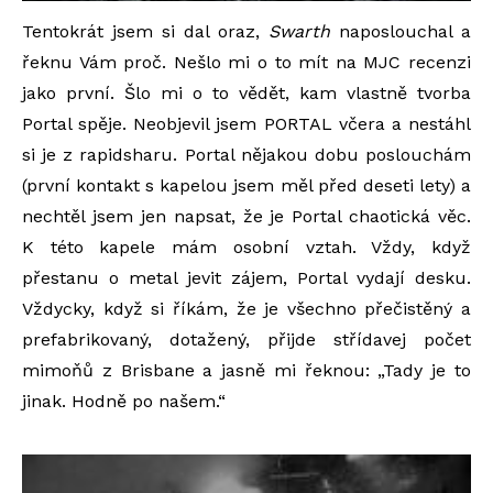
Tentokrát jsem si dal oraz,
Swarth
naposlouchal a
řeknu Vám proč. Nešlo mi o to mít na MJC recenzi
jako první. Šlo mi o to vědět, kam vlastně tvorba
Portal spěje. Neobjevil jsem PORTAL včera a nestáhl
si je z rapidsharu. Portal nějakou dobu poslouchám
(první kontakt s kapelou jsem měl před deseti lety) a
nechtěl jsem jen napsat, že je Portal chaotická věc.
K této kapele mám osobní vztah. Vždy, když
přestanu o metal jevit zájem, Portal vydají desku.
Vždycky, když si říkám, že je všechno přečistěný a
prefabrikovaný, dotažený, přijde střídavej počet
mimoňů z Brisbane a jasně mi řeknou: „Tady je to
jinak. Hodně po našem.“