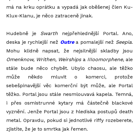
má na krku oprátku a vypadá jak oběšenej člen Ku-
Klux-Klanu, je něco zatraceně jinak.
Hudebně je
Swarth
nejpřehlednější Portal. Ano,
deska je rychlejší než
Outre
a pomalejší než
Seepia
.
Mohu klidně napsat, že nejsilnější skladby jsou
Omenknow, Writhen, Weirships
a
IIIoomorphene
, ale
stále bude něco chybět. Ubylo chaosu, ale těžko
může někdo mluvit o komerci, protože
sebešpinavější věc komerční být může, ale Portal
těžko. Portal jsou stále nesmlouvavá kapela. Temná,
i přes osmistrunné kytary má částečně blackové
vyznění. Jenže Portal jsou z hlediska postupů death
metal. Opravdu, pokud si jednotlivé riffy rozeberete,
zjistíte, že je to smrtka jak řemen.