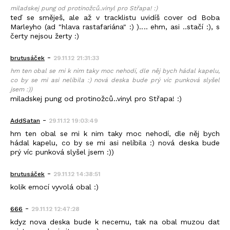
miladskej pung od protinožců..vinyl pro Střapa! :)
teď se směješ, ale až v tracklistu uvidíš cover od Boba
Marleyho (ad "hlava rastafariána" :) ).... ehm, asi ..stačí :), s
čerty nejsou žerty :)
-
brutusáček
29.11.12 21:31:33
hm ten obal se mi k nim taky moc nehodí, dle něj bych hádal kapelu,
co by se mi asi nelíbila :) nová deska bude prý víc punková slyšel
jsem :))
miladskej pung od protinožců..vinyl pro Střapa! :)
-
AddSatan
29.11.12 19:03:49
hm ten obal se mi k nim taky moc nehodí, dle něj bych
hádal kapelu, co by se mi asi nelíbila :) nová deska bude
prý víc punková slyšel jsem :))
-
brutusáček
29.11.12 14:38:51
kolik emocí vyvolá obal :)
-
666
29.11.12 12:47:28
kdyz nova deska bude k necemu, tak na obal muzou dat