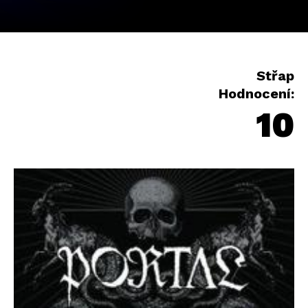
Střap
Hodnocení:
10