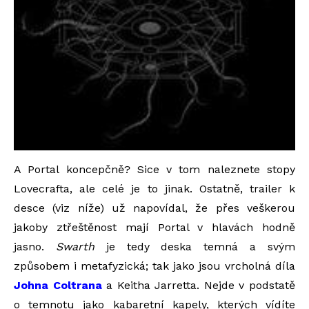
A Portal koncepčně? Sice v tom naleznete stopy
Lovecrafta, ale celé je to jinak. Ostatně, trailer k
desce (viz níže) už napovídal, že přes veškerou
jakoby ztřeštěnost mají Portal v hlavách hodně
jasno.
Swarth
je tedy deska temná a svým
způsobem i metafyzická; tak jako jsou vrcholná díla
Johna Coltrana
a Keitha Jarretta. Nejde v podstatě
o temnotu jako kabaretní kapely, kterých vídíte