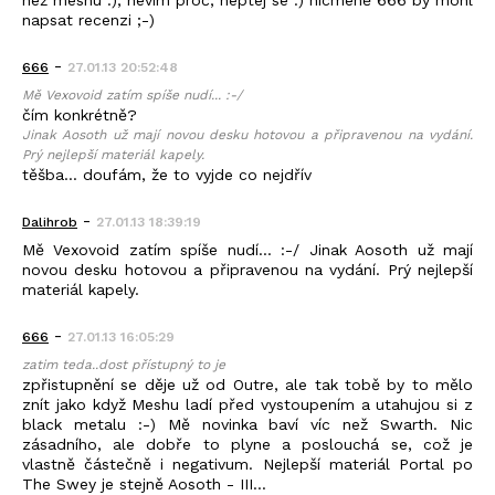
napsat recenzi ;-)
-
666
27.01.13 20:52:48
Mě Vexovoid zatím spíše nudí... :-/
čím konkrétně?
Jinak Aosoth už mají novou desku hotovou a připravenou na vydání.
Prý nejlepší materiál kapely.
těšba... doufám, že to vyjde co nejdřív
-
Dalihrob
27.01.13 18:39:19
Mě Vexovoid zatím spíše nudí... :-/ Jinak Aosoth už mají
novou desku hotovou a připravenou na vydání. Prý nejlepší
materiál kapely.
-
666
27.01.13 16:05:29
zatim teda..dost přístupný to je
zpřistupnění se děje už od Outre, ale tak tobě by to mělo
znít jako když Meshu ladí před vystoupením a utahujou si z
black metalu :-) Mě novinka baví víc než Swarth. Nic
zásadního, ale dobře to plyne a poslouchá se, což je
vlastně částečně i negativum. Nejlepší materiál Portal po
The Swey je stejně Aosoth - III...