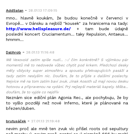
-
AddSatan
28.01.13 17:09:15
mno.. hlavně koukám, že budou konečně v červenci v
Evropě... v Dánsku a nejblíž "kousek" za hranicema na tady:
http://www.hellspleasure.de/
+ tam bude údajně
poslední koncert Cruciamentum... taky Repulsion, Antaeus...
hmmm...
-
Dalihrob
28.01.13 11:16:48
Mě Vexovoid zatím spíše nudí... :-/ čím konkrétně? S výjimkou pár
momentů mě to nedovede vůbec chytit pod krkem. Předchozí desky
měly vždycky super atmosféru a spoustu překvapujících pasáží a
tady zatím neslyším nic. Doufám, že to přijde s dalšími poslechy.
Nejvíce mě na tom zatím baví zvuk. Jinak Aosoth už mají novou desku
hotovou a připravenou na vydání. Prý nejlepší materiál kapely. těšba...
doufám, že to vyjde co nejdřív
Neznám sice ediční plán Agonia Rec., ale pochybuju, že by
to vyšlo později než nové Inferno, které je plánované na
březen/duben.
-
brutusáček
27.01.13 21:19:48
nevim proč ale mně ten zvuk víc přišel roots od sepultury
než meshu :), nevim proč, neptej se :) nicméně 666 by mohl