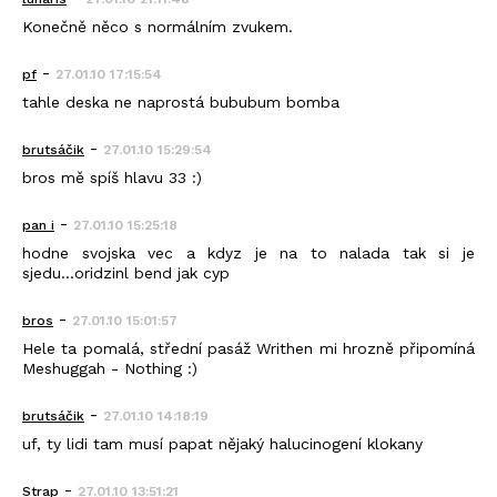
Konečně něco s normálním zvukem.
-
pf
27.01.10 17:15:54
tahle deska ne naprostá bububum bomba
-
brutsáčik
27.01.10 15:29:54
bros mě spíš hlavu 33 :)
-
pan i
27.01.10 15:25:18
hodne svojska vec a kdyz je na to nalada tak si je
sjedu...oridzinl bend jak cyp
-
bros
27.01.10 15:01:57
Hele ta pomalá, střední pasáž Writhen mi hrozně připomíná
Meshuggah - Nothing :)
-
brutsáčik
27.01.10 14:18:19
uf, ty lidi tam musí papat nějaký halucinogení klokany
-
Strap
27.01.10 13:51:21