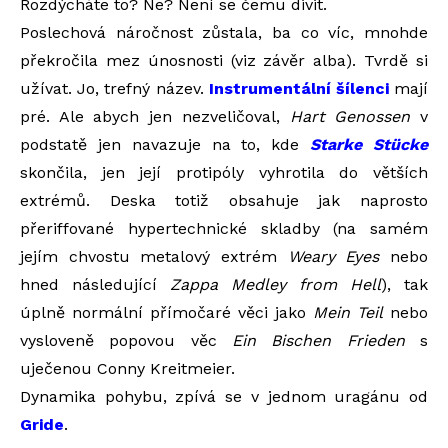
Rozdýcháte to? Ne? Není se čemu divit.
Poslechová náročnost zůstala, ba co víc, mnohde
překročila mez únosnosti (viz závěr alba). Tvrdě si
užívat. Jo, trefný název.
Instrumentální šílenci
mají
pré. Ale abych jen nezveličoval,
Hart Genossen
v
podstatě jen navazuje na to, kde
Starke Stücke
skončila, jen její protipóly vyhrotila do větších
extrémů. Deska totiž obsahuje jak naprosto
přeriffované hypertechnické skladby (na samém
jejím chvostu metalový extrém
Weary Eyes
nebo
hned následující
Zappa Medley from Hell
), tak
úplně normální přímočaré věci jako
Mein Teil
nebo
vysloveně popovou věc
Ein Bischen Frieden
s
uječenou Conny Kreitmeier.
Dynamika pohybu, zpívá se v jednom uragánu od
Gride
.