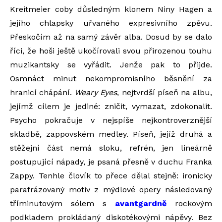
Kreitmeier coby důsledným klonem Niny Hagen a
jejího chlapsky uřvaného expresivního zpěvu.
Přeskočím až na samý závěr alba. Dosud by se dalo
říci, že hoši ještě ukočírovali svou přirozenou touhu
muzikantsky se vyřádit. Jenže pak to přijde.
Osmnáct minut nekompromisního běsnění za
hranicí chápání.
Weary Eyes
, nejtvrdší píseň na albu,
jejímž cílem je jediné: zničit, vymazat, zdokonalit.
Psycho pokračuje v nejspíše nejkontroverznější
skladbě, zappovském medley. Píseň, jejíž druhá a
stěžejní část nemá sloku, refrén, jen lineárně
postupující nápady, je psaná přesně v duchu Franka
Zappy. Tenhle človík to přece dělal stejně: ironicky
parafrázovaný motiv z mýdlové opery následovaný
tříminutovým sólem s
avantgardně
rockovým
podkladem prokládaný diskotékovými nápěvy. Bez