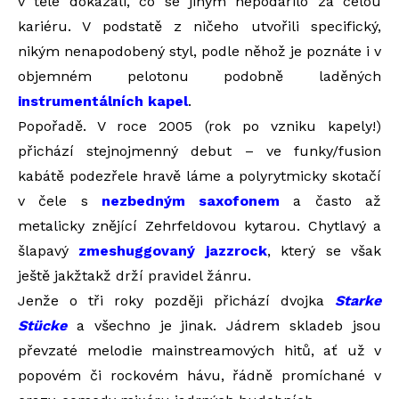
v těle dokázali, co se jiným nepodařilo za celou
kariéru. V podstatě z ničeho utvořili specifický,
nikým nenapodobený styl, podle něhož je poznáte i v
objemném pelotonu podobně laděných
instrumentálních kapel
.
Popořadě. V roce 2005 (rok po vzniku kapely!)
přichází stejnojmenný debut – ve funky/fusion
kabátě podezřele hravě láme a polyrytmicky skotačí
v čele s
nezbedným saxofonem
a často až
metalicky znějící Zehrfeldovou kytarou. Chytlavý a
šlapavý
zmeshuggovaný jazzrock
, který se však
ještě jakžtakž drží pravidel žánru.
Jenže o tři roky později přichází dvojka
Starke
Stücke
a všechno je jinak. Jádrem skladeb jsou
převzaté melodie mainstreamových hitů, ať už v
popovém či rockovém hávu, řádně promíchané v