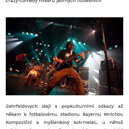
crazy-comedy mixéru jadrných hudebních
Zehrfeldových idejí s popkulturními odkazy až
někam k fotbalovému stadionu Bayernu Mnichov.
Kompoziční a myšlenkový kotrmelec, u něhož