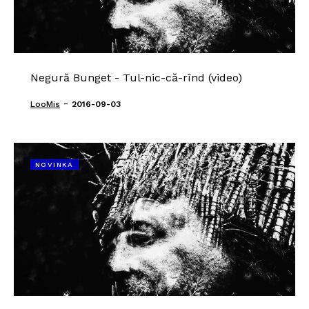
Negură Bunget - Tul-nic-că-rînd (video)
-
LooMis
2016-09-03
NOVINKA