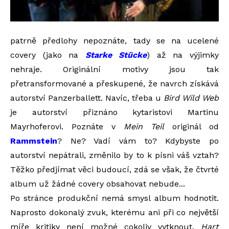
patrně předlohy nepoznáte, tady se na ucelené
covery (jako na
Starke Stücke
) až na výjimky
nehraje. Originální motivy jsou tak
přetransformované a přeskupené, že navrch získává
autorství Panzerballett. Navíc, třeba u
Bird Wild Web
je autorství přiznáno kytaristovi Martinu
Mayrhoferovi. Poznáte v
Mein Teil
originál od
Rammstein
? Ne? Vadí vám to? Kdybyste po
autorství nepátrali, změnilo by to k písni váš vztah?
Těžko předjímat věci budoucí, zdá se však, že čtvrté
album už žádné covery obsahovat nebude...
Po stránce produkční nemá smysl album hodnotit.
Naprosto dokonalý zvuk, kterému ani při co největší
míře kritiky není možné cokoliv vytknout.
Hart