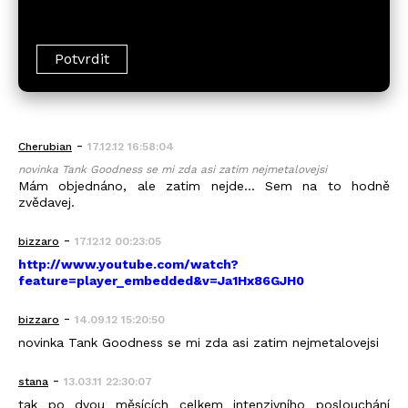
-
Cherubian
17.12.12 16:58:04
novinka Tank Goodness se mi zda asi zatim nejmetalovejsi
Mám objednáno, ale zatim nejde... Sem na to hodně
zvědavej.
-
bizzaro
17.12.12 00:23:05
http://www.youtube.com/watch?
feature=player_embedded&v=Ja1Hx86GJH0
-
bizzaro
14.09.12 15:20:50
novinka Tank Goodness se mi zda asi zatim nejmetalovejsi
-
stana
13.03.11 22:30:07
tak po dvou měsících celkem intenzivního poslouchání