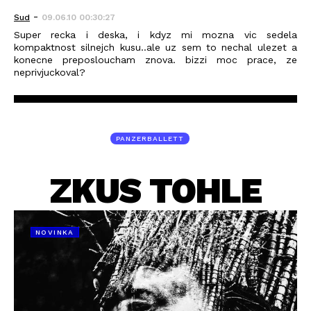
-
Sud
09.06.10 00:30:27
Super recka i deska, i kdyz mi mozna vic sedela
kompaktnost silnejch kusu..ale uz sem to nechal ulezet a
konecne preposloucham znova. bizzi moc prace, ze
neprivjuckoval?
PANZERBALLETT
ZKUS TOHLE
NOVINKA