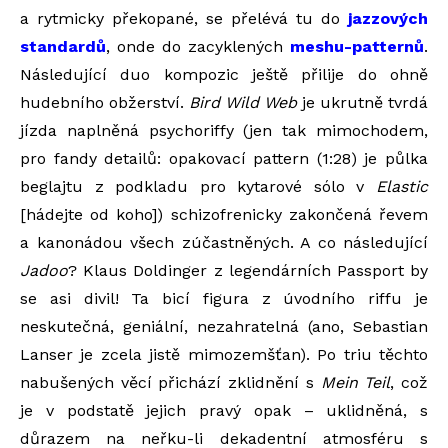
a rytmicky překopané, se přelévá tu do
jazzových
standardů
, onde do zacyklených
meshu-patternů
.
Následující duo kompozic ještě přilije do ohně
hudebního obžerství.
Bird Wild Web
je ukrutně tvrdá
jízda naplněná psychoriffy (jen tak mimochodem,
pro fandy detailů: opakovací pattern (1:28) je půlka
beglajtu z podkladu pro kytarové sólo v
Elastic
[hádejte od koho]) schizofrenicky zakončená řevem
a kanonádou všech zúčastněných. A co následující
Jadoo
? Klaus Doldinger z legendárních Passport by
se asi divil! Ta bicí figura z úvodního riffu je
neskutečná, geniální, nezahratelná (ano, Sebastian
Lanser je zcela jistě mimozemšťan). Po triu těchto
nabušených věcí přichází zklidnění s
Mein Teil
, což
je v podstatě jejich pravý opak – uklidněná, s
důrazem na neřku-li dekadentní atmosféru s