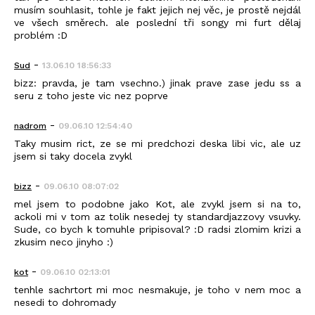
musím souhlasit, tohle je fakt jejich nej věc, je prostě nejdál
ve všech směrech. ale poslední tři songy mi furt dělaj
problém :D
-
Sud
13.06.10 18:56:33
bizz: pravda, je tam vsechno.) jinak prave zase jedu ss a
seru z toho jeste vic nez poprve
-
nadrom
09.06.10 12:54:40
Taky musim rict, ze se mi predchozi deska libi vic, ale uz
jsem si taky docela zvykl
-
bizz
09.06.10 08:07:02
mel jsem to podobne jako Kot, ale zvykl jsem si na to,
ackoli mi v tom az tolik nesedej ty standardjazzovy vsuvky.
Sude, co bych k tomuhle pripisoval? :D radsi zlomim krizi a
zkusim neco jinyho :)
-
kot
09.06.10 02:13:01
tenhle sachrtort mi moc nesmakuje, je toho v nem moc a
nesedi to dohromady