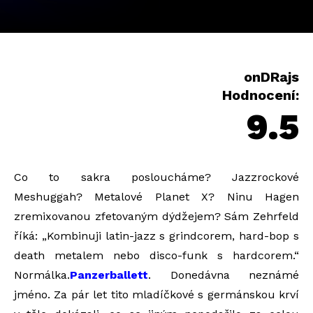
onDRajs
Hodnocení:
9.5
Co to sakra posloucháme? Jazzrockové
Meshuggah? Metalové Planet X? Ninu Hagen
zremixovanou zfetovaným dýdžejem? Sám Zehrfeld
říká: „Kombinuji latin-jazz s grindcorem, hard-bop s
death metalem nebo disco-funk s hardcorem.“
Normálka.
Panzerballett
. Donedávna neznámé
jméno. Za pár let tito mladíčkové s germánskou krví