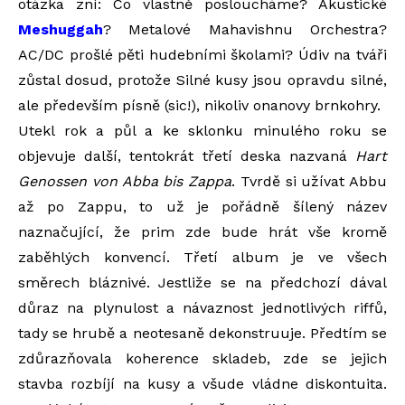
otázka zní: Co vlastně posloucháme? Akustické
Meshuggah
? Metalové Mahavishnu Orchestra?
AC/DC prošlé pěti hudebními školami? Údiv na tváři
zůstal dosud, protože Silné kusy jsou opravdu silné,
ale především písně (sic!), nikoliv onanovy brnkohry.
Utekl rok a půl a ke sklonku minulého roku se
objevuje další, tentokrát třetí deska nazvaná
Hart
Genossen von Abba bis Zappa
. Tvrdě si užívat Abbu
až po Zappu, to už je pořádně šílený název
naznačující, že prim zde bude hrát vše kromě
zaběhlých konvencí. Třetí album je ve všech
směrech bláznivé. Jestliže se na předchozí dával
důraz na plynulost a návaznost jednotlivých riffů,
tady se hrubě a neotesaně dekonstruuje. Předtím se
zdůrazňovala koherence skladeb, zde se jejich
stavba rozbíjí na kusy a všude vládne diskontuita.