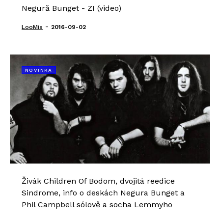
Negură Bunget - ZI (video)
-
LooMis
2016-09-02
NOVINKA
Živák Children Of Bodom, dvojitá reedice
Sindrome, info o deskách Negura Bunget a
Phil Campbell sólově a socha Lemmyho