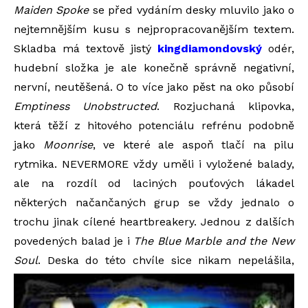
Maiden Spoke
se před vydáním desky mluvilo jako o
nejtemnějším kusu s nejpropracovanějším textem.
Skladba má textově jistý
kingdiamondovský
odér,
hudební složka je ale konečně správně negativní,
nervní, neutěšená. O to více jako pěst na oko působí
Emptiness Unobstructed
. Rozjuchaná klipovka,
která těží z hitového potenciálu refrénu podobně
jako
Moonrise
, ve které ale aspoň tlačí na pilu
rytmika. NEVERMORE vždy uměli i vyložené balady,
ale na rozdíl od laciných pouťových lákadel
některých načančaných grup se vždy jednalo o
trochu jinak cílené heartbreakery. Jednou z dalších
povedených balad je i
The Blue Marble and the New
Soul
. Deska do této chvíle sice nikam nepelášila,