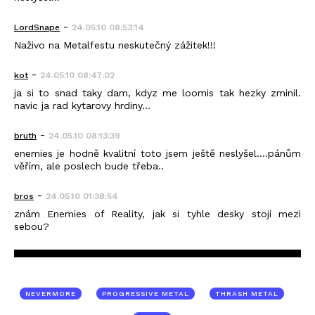
-
LordSnape
24.05.10 08:53:14
Naživo na Metalfestu neskutečný zážitek!!!
-
kot
24.05.10 08:47:02
ja si to snad taky dam, kdyz me loomis tak hezky zminil.
navic ja rad kytarovy hrdiny...
-
bruth
24.05.10 08:13:39
enemies je hodně kvalitní toto jsem ještě neslyšel....pánům
věřím, ale poslech bude třeba..
-
bros
24.05.10 01:38:54
znám Enemies of Reality, jak si tyhle desky stojí mezi
sebou?
NEVERMORE
PROGRESSIVE METAL
THRASH METAL