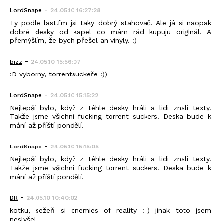
-
LordSnape
24.05.10 16:27:28
Ty podle last.fm jsi taky dobrý stahovač. Ale já si naopak
dobré desky od kapel co mám rád kupuju originál. A
přemýšlím, že bych přešel an vinyly. :)
-
bizz
24.05.10 15:56:07
:D vyborny, torrentsuckeře :))
-
LordSnape
24.05.10 15:15:22
Nejlepší bylo, když z téhle desky hráli a lidi znali texty.
Takže jsme všichni fucking torrent suckers. Deska bude k
mání až příští pondělí.
-
LordSnape
24.05.10 15:15:05
Nejlepší bylo, když z téhle desky hráli a lidi znali texty.
Takže jsme všichni fucking torrent suckers. Deska bude k
mání až příští pondělí.
-
DR
24.05.10 10:40:02
kotku, sežeň si enemies of reality :-) jinak toto jsem
neslyšel...