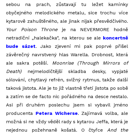
sebou na prach, zůstavají tu ležet kamínky
obyčejného melodického metalu, sice trochu více
kytarově zahuštěného, ale jinak nijak přesvědčivého.
Your Poison Throne
je na NEVERMORE hodně
netradiční „halekačka“, na kterou se ale
koncertně
bude sázet
. Jako zjevení mi pak poprvé přišel
závěrečný navrstvený hlas Warella. Drobnost, která
ale sakra potěší.
Moonrise (Through Mirrors of
Death)
nejmelodičtější skladba desky, vypjaté
sólování, chytlavý refrén, svižný rytmus, takže další
taková jistota. Ale je to již vlastně třetí jistota po sobě
a zatím se de facto nic pořádného na desce nestalo.
Asi při druhém poslechu jsem si vybavil jméno
producenta
Petera Wicherse
. Zajímavá volba, ale
možná si ne vždy věděl rady s kytarou Jeffa, která je
nejednou požehnaně košatá. O čtyřce
And the