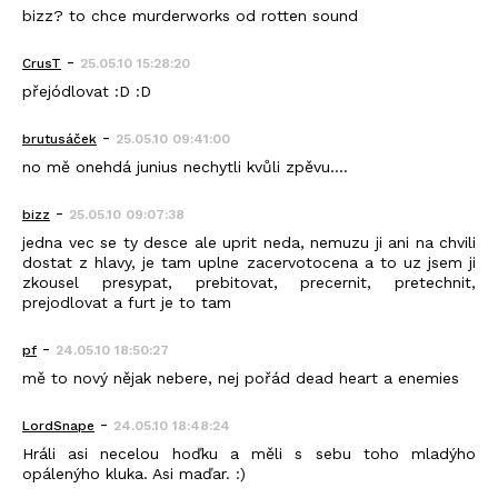
bizz? to chce murderworks od rotten sound
-
CrusT
25.05.10 15:28:20
přejódlovat :D :D
-
brutusáček
25.05.10 09:41:00
no mě onehdá junius nechytli kvůli zpěvu....
-
bizz
25.05.10 09:07:38
jedna vec se ty desce ale uprit neda, nemuzu ji ani na chvili
dostat z hlavy, je tam uplne zacervotocena a to uz jsem ji
zkousel presypat, prebitovat, precernit, pretechnit,
prejodlovat a furt je to tam
-
pf
24.05.10 18:50:27
mě to nový nějak nebere, nej pořád dead heart a enemies
-
LordSnape
24.05.10 18:48:24
Hráli asi necelou hoďku a měli s sebu toho mladýho
opálenýho kluka. Asi maďar. :)