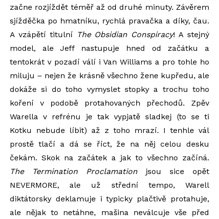
začne rozjíždět téměř až od druhé minuty. Závěrem
sjížděčka po hmatníku, rychlá pravačka a díky, čau.
A vzápětí titulní
The Obsidian Conspiracy
! A stejný
model, ale Jeff nastupuje hned od začátku a
tentokrát v pozadí válí i Van Williams a pro tohle ho
miluju – nejen že krásně všechno žene kupředu, ale
dokáže si do toho vymyslet stopky a trochu toho
koření v podobě protahovaných přechodů. Zpěv
Warella v refrénu je tak vypjatě sladkej (to se ti
Kotku nebude líbit) až z toho mrazí. I tenhle vál
prostě tlačí a dá se říct, že na něj celou desku
čekám. Skok na začátek a jak to všechno začíná.
The Termination Proclamation
jsou sice opět
NEVERMORE, ale už střední tempo, Warell
diktátorsky deklamuje i typicky plačtivě protahuje,
ale nějak to netáhne, mašina neválcuje vše před