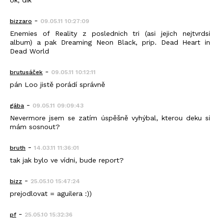
ok, dík
-
bizzaro
09.05.11 10:27:09
Enemies of Reality z poslednich tri (asi jejich nejtvrdsi
album) a pak Dreaming Neon Black, prip. Dead Heart in
Dead World
-
brutusáček
09.05.11 10:12:11
pán Loo jistě porádí správně
-
gába
09.05.11 09:09:43
Nevermore jsem se zatím úspěšně vyhýbal, kterou deku si
mám sosnout?
-
bruth
14.03.11 11:36:01
tak jak bylo ve vídni, bude report?
-
bizz
25.05.10 15:47:24
prejodlovat = aguilera :))
-
pf
25.05.10 15:32:36