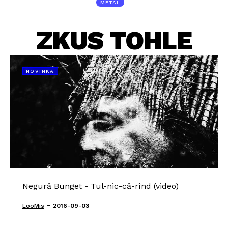
METAL
ZKUS TOHLE
NOVINKA
Negură Bunget - Tul-nic-că-rînd (video)
-
LooMis
2016-09-03