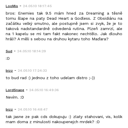
-
LooMis
24.05.10 18:17:45
bros: Enemies tak 9.5 mám hned za Dreaming a těsně
tomu šlape na paty Dead Heart a Godless. Z Obsidiánu na
začátku velký smutno, ale postupně jsem si zvyk, že je to
taková nadstandardně odvedená rutina. Plzeň zamrzí, ale
na 1 kapelu se mi tam fakt nakonec nechtělo. Jak dlouho
hráli? A měli s sebou na druhou kytaru toho Maďara?
-
Sud
24.05.10 18:14:29
:D
-
bizz
24.05.10 17:24:32
to bud rad :) jednou z toho udelam distro ;-))
-
LordSnape
24.05.10 16:49:36
Nevím. :D
-
bizz
24.05.10 16:48:47
tak jasne ze pak cds dokupuju :) zlaty stahovani, vis, kolik
mam doma z minulosti nakoupenejch mrdek? :D