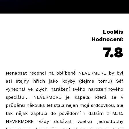
LooMis
Hodnocení:
7.8
Nenapsat recenci na oblíbené NEVERMORE by byl
asi stejný hřích jako kdyby (dejme tomu) Šéf
vynechal ve Zlých narážení svého narozeninového
speciálu… NEVERMORE je kapela, která se v
průběhu několika let stala nejen mojí srdcovkou, ale
tak nějak zaplula do povědomí i dalším z MJC.
NEVERMORE vždy dokázali vcelku jednoduchý