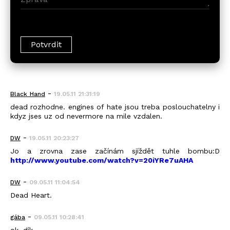
-
Black_Hand
19.05.11 21:31:19
dead rozhodne. engines of hate jsou treba poslouchatelny i
kdyz jses uz od nevermore na mile vzdalen.
-
DW
19.05.11 20:23:27
Jo a zrovna zase začínám sjíždět tuhle bombu:D
http://www.youtube.com/watch?v=20iYRe7uAHA
-
DW
09.05.11 11:04:54
Dead Heart.
-
gába
09.05.11 10:28:41