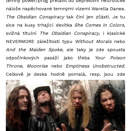
temný power/prog přetavit do depresivní neurotické
nálože napěchované temnými vizemi Warella Danea.
The Obsidian Conspiracy
tak činí jen zčásti. Je tu
sice na kusy trhající devítka
She Comes in Colors
,
svižná titulní
The Obsidian Conspiracy
, i klasické
NEVERMORE záležitosti typu
Without Morals
nebo
And the Maiden Spoke
, ale taky je zde spousta
odpočinkových pasáží jako třeba
Your Poison
Throne
,
Moonrise
nebo
Emptiness Unobstructed
.
Celkově je deska hodně pomalá, resp. jsou zde