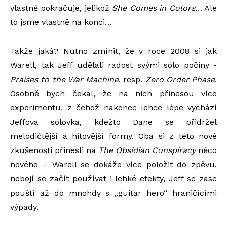
vlastně pokračuje, jelikož
She Comes in Colors
… Ale
to jsme vlastně na konci…
Takže jaká? Nutno zmínit, že v roce 2008 si jak
Warell, tak Jeff udělali radost svými sólo počiny -
Praises to the War Machine
, resp.
Zero Order Phase
.
Osobně bych čekal, že na nich přinesou více
experimentu, z čehož nakonec lehce lépe vychází
Jeffova sólovka, kdežto Dane se přidržel
melodičtější a hitovější formy. Oba si z této nové
zkušenosti přinesli na
The Obsidian Conspiracy
něco
nového – Warell se dokáže více položit do zpěvu,
nebojí se začít používat i lehké efekty, Jeff se zase
pouští až do mnohdy s „guitar hero“ hraničícími
výpady.