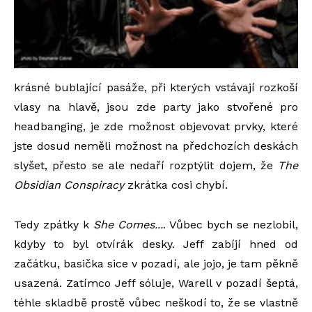
krásné bublající pasáže, při kterých vstávají rozkoší
vlasy na hlavě, jsou zde party jako stvořené pro
headbanging, je zde možnost objevovat prvky, které
jste dosud neměli možnost na předchozích deskách
slyšet, přesto se ale nedaří rozptýlit dojem, že
The
Obsidian Conspiracy
zkrátka cosi chybí.
Tedy zpátky k
She Comes...
. Vůbec bych se nezlobil,
kdyby to byl otvírák desky. Jeff zabíjí hned od
začátku, basička sice v pozadí, ale jojo, je tam pěkně
usazená. Zatímco Jeff sóluje, Warell v pozadí šeptá,
téhle skladbě prostě vůbec neškodí to, že se vlastně