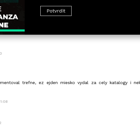
0
mentoval trefne, ez ejden miesko vydal za cely katalogy i nek
11:08
2