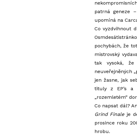
nekompromisních,
patrná geneze – 
upomíná na Carca
Co vyzdvihnout d
Osmdesátistránk
pochybách, že tot
mistrovský vydav
tak vysoká, že
neuveřejněných „př
jen žasne, jak se
tituly z EP’s a
„rozemletém“ dor
Co napsat dál? An
Grind Finale
je de
prosince roku 20
hrobu.