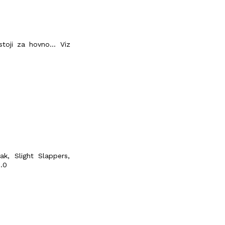
toji za hovno... Viz
ak, Slight Slappers,
2.0