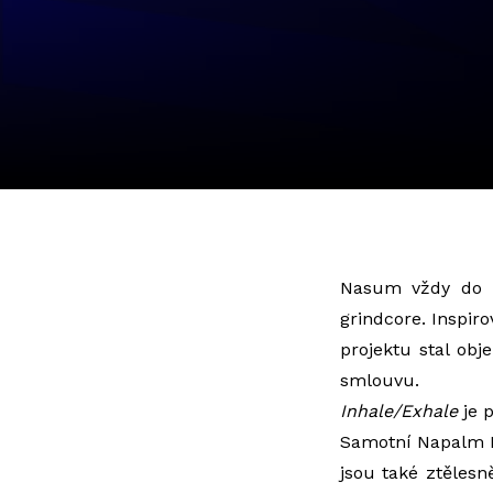
Nasum vždy do p
grindcore. Inspiro
projektu stal obj
smlouvu.
Inhale/Exhale
je p
Samotní Napalm D
jsou také ztělesn