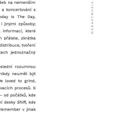
kladeb na nemenším
t a koncertování s
Today Is The Day,
i jinými způsoby;
 informací, které
h přátele, zkrátka
istribuce, tvoření
stech jednoznačný
poslední rozumnou
nikdy neuměl být
We loved to grind,
vacích procesů. S
– od počátků, kde
ání desky
Shift
, kde
Dismember v jinak