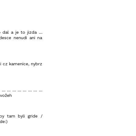
al a je to jizda ...
 desce nenudi ani na
ni cz kamenice, nybrz
 ... ... ... ... ... ... ...
ej vožeh
by tam byli gride /
de:)