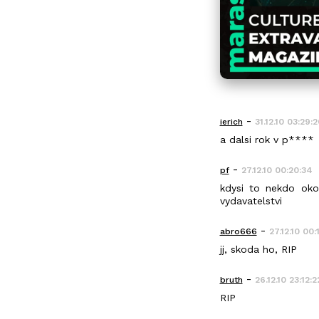
-
ierich
31.12.10 03:29:2
a dalsi rok v p****
-
pf
27.12.10 00:20:34
kdysi to nekdo oko
vydavatelstvi
-
abro666
27.12.10 00:
jj, skoda ho, RIP
-
bruth
26.12.10 23:12:2
RIP