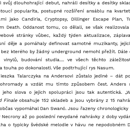
li svůj dlouhohrající debut, nahráli desítky a desítky s
toucí popularita, postupné rozšíření ansáblu na kvarte
mi jako Candiria, Cryptopsy, Dillinger Escape Plan, 
 Death. Oddanost tomu, co dělali, se však realizovala 
webové stránky vůbec, každý týden aktualizace, záplava
sní děje a pomáhaly definovat samotné muzikanty, jejic
 bez kterého by žádný underground nemohl přežít. Dále d
í, vinylů, budování studia.... ve všech těchto záležito
a touha po dokonalosti. Vše podtrhující rys Nasum.
ieszka Talarczyka na Andersovi zůstalo jediné – dát 
ohromady a vzdát mu tímto způsobem čest. Anders 
 jeho slova o jejich spolupráci jsou tak autentická. „
d Finale
obsahuje 152 skladeb a jsou vybrány z 15 nahrá
občas vypomáhal Dan Swanö. Jsou řazeny chronologicky 
liv Necrony až po poslední nevydané nahrávky z doby vyd
aha o typicky švédské melodie v hávu ne nepodobném 