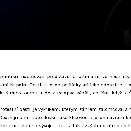
untíku naplňovali představu o ultimátní věrnosti sty
váni Napalm Death a jejich politicky kritické odnoži se z
ekt širšího zájmu. Lidé z Relapse věděli, co činí, když s 
rotestní pěstí, je výkřikem, kterým žánrem zalomcoval a o
eath jmenují tuto desku jako klíčovou k jejich návratu 
ěním neustálého vývoje a to i v tak úzkých extrémních 