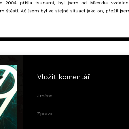
ce 2004 přišla tsunami, byl jsem od Mieszka vzdálen
m štěstí. Ač jsem byl ve stejné situaci jako on, přežil jse
Vložit komentář