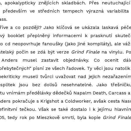
 apokalypticky znějících skladbách. Přes neutuchají
především ve středních tempech výrazná variabilita j
ss.
říve a co později? Jako klíčová se ukázala laskavá pé
ový booklet přeplněný informacemi k prasknutí skute
o cd neopovrhuje fanoušky (jako jiné kompiláty), ale váží
atelský počin se zdá být verze
Grind Finale
na vinylu. P
 Anders musel zastavit objednávky. Co ocenit dál
ebytečných“ písní ze všech řadovek. Ty věci jsou natolik 
bekriticky museli tvůrci uvažovat nad jejich nezařazení
 splitek jsou bez dolisů nesehnatelné. Jako třešni
tu vnímám předělávky dědečků Napalm Death, Carcass a 
ders pokračuje s Krigshot a Coldworker, avšak cesta Na
finitvní tečkou. Však se také dostalo i k jejímu hlavní
05, tedy rok po Mieszkově smrti, byla kopie
Grind Final