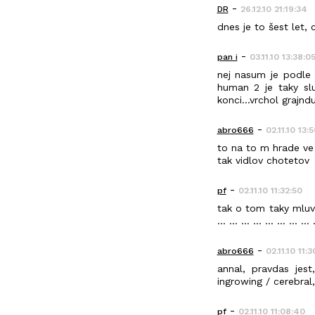
-
DR
26.12.10 21:19:34
dnes je to šest let,
-
pan i
03.11.10 13:38:0
nej nasum je podle 
human 2 je taky slu
konci...vrchol grajnd
-
abro666
02.11.10 13:
to na to m hrade ve 
tak vidlov chotetov
-
pf
02.11.10 11:32:50
tak o tom taky mluvim, i kd
... ... ... ... ... ... ... 
-
abro666
02.11.10 11:3
annal, pravdas jes
ingrowing / cerebral
-
pf
02.11.10 11:08:40