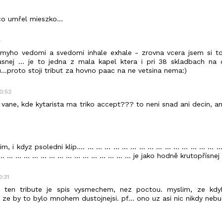
 co umřel mieszko...
5
myho vedomi a svedomi inhale exhale - zrovna vcera jsem si to d
snej ... je to jedna z mala kapel ktera i pri 38 skladbach na
u...proto stoji tribut za hovno paac na ne vetsina nema:)
50:52
vane, kde kytarista ma triko accept??? to neni snad ani decin, a
yz psoledni klip.... ... ... ... ... ... ... ... ... ... ... ... ... ... ... ... ... ...
... ... ... ... ... ... ... ... ... ... ... ... ... ... ... ... ... je jako hodně krutopřísn
0:31
t, ten tribute je spis vysmechem, nez poctou. myslim, ze kdy
, ze by to bylo mnohem dustojnejsi. pf... ono uz asi nic nikdy nebu