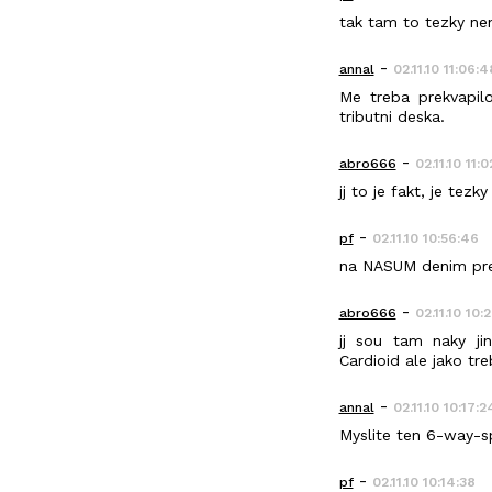
tak tam to tezky nen
-
annal
02.11.10 11:06:4
Me treba prekvapilo
tributni deska.
-
abro666
02.11.10 11:
jj to je fakt, je tezk
-
pf
02.11.10 10:56:46
na NASUM denim pred
-
abro666
02.11.10 10:
jj sou tam naky jin
Cardioid ale jako tre
-
annal
02.11.10 10:17:2
Myslite ten 6-way-spl
-
pf
02.11.10 10:14:38