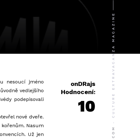
lu nesoucí jméno
onDRajs
 původně vedlejšího
Hodnocení:
Švédy podepisovali
10
tevřel nové dveře.
ke kořenům. Nasum
konvencích. Už jen