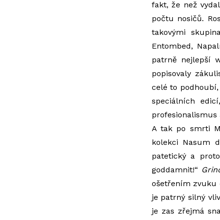
fakt, že než vyda
počtu nosičů. Ros
takovými skupina
Entombed, Napalm
patrně nejlepší 
popisovaly zákuli
celé to podhoubí,
speciálních edic
profesionalismus 
A tak po smrti M
kolekci Nasum d
patetický a proto
goddamnit!“
Grin
ošetřením zvuku 
je patrný silný v
je zas zřejmá sn