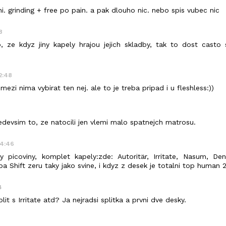
i. grinding + free po pain. a pak dlouho nic. nebo spis vubec nic
8
, ze kdyz jiny kapely hrajou jejich skladby, tak to dost casto s
02:48
y mezi nima vybirat ten nej. ale to je treba pripad i u fleshless:))
evsim to, ze natocili jen vlemi malo spatnejch matrosu.
24:46
y picoviny, komplet kapely:zde: Autoritär, Irritate, Nasum, Den
ba Shift zeru taky jako svine, i kdyz z desek je totalni top human 
4
it s Irritate atd? Ja nejradsi splitka a prvni dve desky.