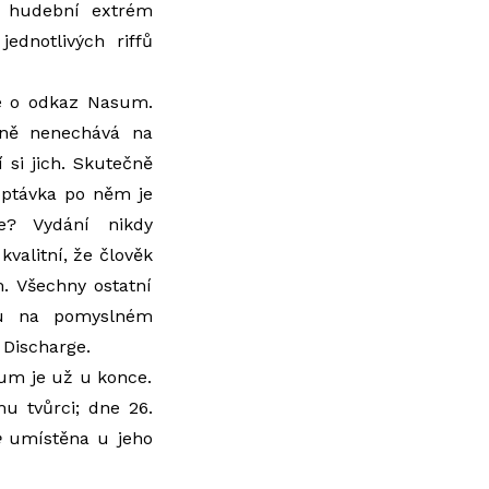
cí hudební extrém
ednotlivých riffů
če o odkaz Nasum.
čně nenechává na
 si jich. Skutečně
optávka po něm je
e? Vydání nikdy
kvalitní, že člověk
m. Všechny ostatní
čku na pomyslném
Discharge.
sum je už u konce.
mu tvůrci; dne 26.
e
umístěna u jeho