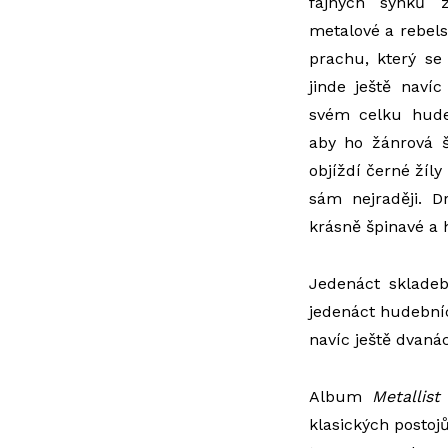
fajnych synků 
metalové a rebels
prachu, který se
jinde ještě naví
svém celku hudeb
aby ho žánrová š
objíždí černé žíl
sám nejraději. Dr
krásně špinavé a 
Jedenáct sklade
jedenáct hudební
navíc ještě dvaná
Album
Metallist
p
klasických postoj