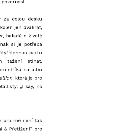
t pozornost.
y za celou desku
kolen jen dvakrát,
r
, baladě o životě
jinak si je potřeba
 čtyřčlennou partu
ém tažení stíhat.
em stříká na albu
ellion
, která je pro
llisty: „I say, no
le pro mě není tak
í & Přetížení“ pro