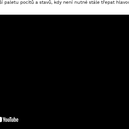
í paletu pocitů a stavů, kdy není nutné stále třepat hlavo