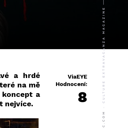
avé a hrdé
ViaEYE
které na mě
Hodnocení:
8
 koncept a
 nejvíce.