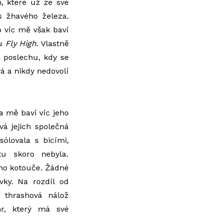
, které už ze své
s žhavého železa.
o víc mě však baví
gu
Fly High
. Vlastně
 poslechu, kdy se
á a nikdy nedovolí
da mě baví víc jeho
vá jejich společná
ólovala s bicími,
u skoro nebyla.
lého kotouče. Žádné
vky. Na rozdíl od
í thrashová nálož
nr, který má své