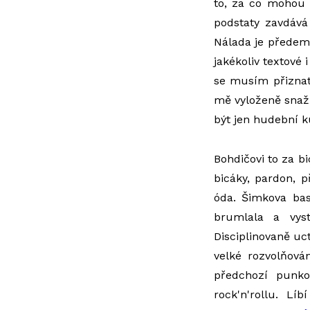
to, za co mohou 
podstaty zavdává
Nálada je předem 
jakékoliv textové
se musím přiznat
mě vyloženě snaži
být jen hudební k
Bohdičovi to za bi
bicáky, pardon, p
óda. Šimkova bas
brumlala a vys
Disciplinovaně uct
velké rozvolňová
předchozí punk
rock'n'rollu. L