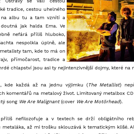
z Ostravy se valí cestou
ké tradice, cestou uhelného
 na albu tu a tam vznítí a
c doutná jak halda Ema. Ve
ně nefárá příliš hluboko,
achta nespolkla úplně, ale
y metalisty tam, kde to má on
ajv, přímočarost, tradice a
hrdé chlapství jsou asi ty nejintenzivnější dojmy, které n
b, kde každá až na jednu výjimku (
The Metallist
) nep
ch komentářů na metalový život. Limitovaný metalbox CD 
ctý song
We Are Malignant
(cover
We Are Motörhead
).
říliš nefilozofuje a v textech se drží obligátního rebel
ů metaláka, až mi trošku sklouzává k tematickým klišé. Al