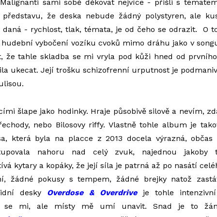
Malignanti sami sobě děkovat nejvíce - přišli s tématem
 představu, že deska nebude žádný polystyren, ale ku
daná - rychlost, tlak, témata, je od čeho se odrazit. O t
 i hudební vybočení vozíku cvoků mimo dráhu jako v son
, že tahle skladba se mi vryla pod kůži hned od prvního
la ukecat. Její trošku schizofrenní urputnost je podmaniv
ulisou.
cími šlape jako hodinky. Hraje působivě silově a nevím, z
řechody, nebo Bilosovy riffy. Vlastně tohle album je tako
a, která byla na placce z 2013 docela výrazná, občas s
tupovala nahoru nad celý zvuk, najednou jakoby t
ívá kytary a kopáky, že její síla je patrná až po nasátí ce
ní, žádné pokusy s tempem, žádné brejky natož zastá
oidní desky
Overdose & Overdrive
je tohle intenzivn
íbí se mi, ale místy mě umí unavit. Snad je to žá