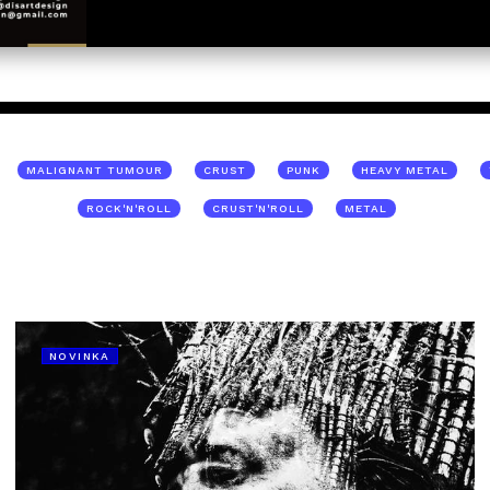
MALIGNANT TUMOUR
CRUST
PUNK
HEAVY METAL
ROCK'N'ROLL
CRUST'N'ROLL
METAL
NOVINKA