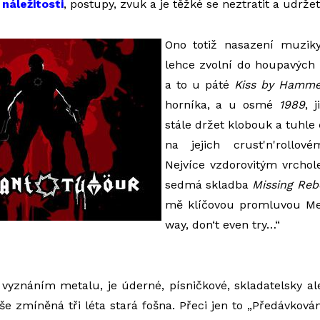
náležitosti
, postupy, zvuk a je těžké se neztratit a udrže
Ono totiž nasazení muzik
lehce zvolní do houpavých 
a to u páté
Kiss by Hamme
horníka, a u osmé
1989
, 
stále držet klobouk a tuhle
na jejich crust'n'rollov
Nejvíce vzdorovitým vrchol
sedmá skladba
Missing Reb
mě klíčovou promluvou Meta
way, don‘t even try…“
 vyznáním metalu, je úderné, písničkové, skladatelsky a
še zmíněná tři léta stará fošna. Přeci jen to „Předávkován