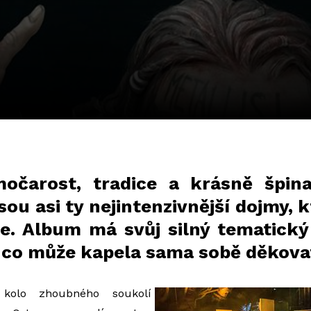
ímočarost, tradice a krásně špin
jsou asi ty nejintenzivnější dojmy, 
e. Album má svůj silný tematický
za co může kapela sama sobě děkovat
kolo zhoubného soukolí