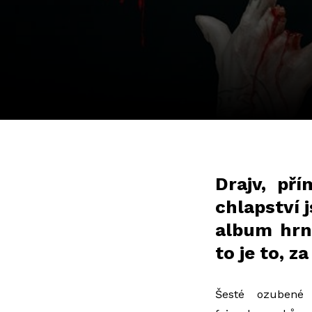
Drajv, př
chlapství 
album hrn
to je to, 
Šesté ozubené 