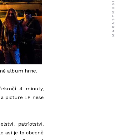
a mě album hrne.
řekročí 4 minuty,
a picture LP nese
ství, patriotství,
e asi je to obecně