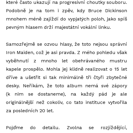
které často ukazují na progresivní choutky souboru.
Podobně je na tom i zpěv, kdy Bruce Dickinson
mnohem méně zajíždí do vypjatých poloh, jako spíš
pevným hlasem drží majestátní vokální linku.
Samozřejmě se ozvou hlasy, že toto nejsou správní
Iron Maiden, což je asi pravda. Z mého pohledu však
vyběhnutí z mnoho let obehrávaného mustru
kapele prospělo. Mohla jej klidně realizovat o 15 let
dříve a ušetřit si tak minimálně tři čtyři zbytečné
desky. Neříkám, že toto album nemá své zápory
(k nim se dostaneme), na každý pád je ale
originálnější než cokoliv, co tato instituce vytvořila
za posledních 20 let.
Pojďme do detailu. Zvolna se rozjíždějící,