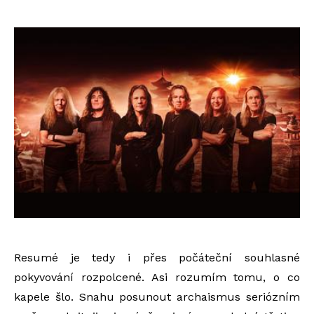
Resumé je tedy i přes počáteční souhlasné
pokyvování rozpolcené. Asi rozumím tomu, o co
kapele šlo. Snahu posunout archaismus seriózním