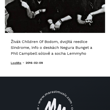
Živák Children Of Bodom, dvojitá reedice
Sindrome, info o deskách Negura Bunget a
Phil Campbell sólově a socha Lemmyho
-
LooMis
2016-02-09