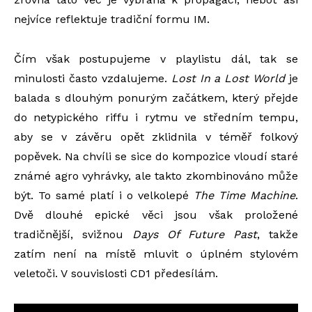
nejvíce reflektuje tradiční formu IM.
Čím však postupujeme v playlistu dál, tak se
minulosti často vzdalujeme.
Lost In
a
Lost World
je
balada s dlouhým ponurým začátkem, který přejde
do netypického riffu i rytmu ve středním tempu,
aby se v závěru opět zklidnila v téměř folkový
popěvek. Na chvíli se sice do kompozice vloudí staré
známé agro vyhrávky, ale takto zkombinováno může
být. To samé platí i o velkolepé
The Time Machine
.
Dvě dlouhé epické věci jsou však proložené
tradičnější, svižnou
Days Of Future Past
, takže
zatím není na místě mluvit o úplném stylovém
veletoči. V souvislosti CD1 předesílám.