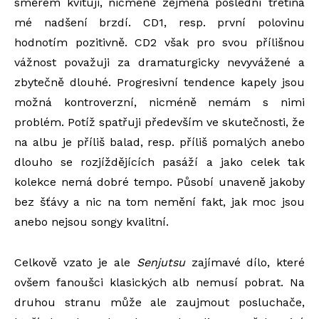
směrem kvituji, nicméně zejména poslední třetina
mé nadšení brzdí. CD1, resp. první polovinu
hodnotím pozitivně. CD2 však pro svou přílišnou
vážnost považuji za dramaturgicky nevyvážené a
zbytečně dlouhé. Progresivní tendence kapely jsou
možná kontroverzní, nicméně nemám s nimi
problém. Potíž spatřuji především ve skutečnosti, že
na albu je příliš balad, resp. příliš pomalých anebo
dlouho se rozjíždějících pasáží a jako celek tak
kolekce nemá dobré tempo. Působí unaveně jakoby
bez šťávy a nic na tom nemění fakt, jak moc jsou
anebo nejsou songy kvalitní.
Celkově vzato je ale
Senjutsu
zajímavé dílo, které
ovšem fanoušci klasických alb nemusí pobrat. Na
druhou stranu může ale zaujmout posluchače,