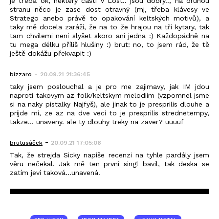
je třeba ok, některý části v Lost.. jsou dobrý.., na druhou
stranu něco je zase dost otravný (mj, třeba klávesy ve
Stratego anebo právě to opakování keltských motivů), a
taky mě docela zaráží, že na to že hrajou na tři kytary, tak
tam chvílemi není slyšet skoro ani jedna :) Každopádně na
tu mega délku příliš hlušiny :) brut: no, to jsem rád, že tě
ještě dokážu překvapit :)
-
bizzaro
20.09.21 21:36:45
taky jsem poslouchal a je pro me zajimavy, jak IM jdou
naproti takovym az folk/keltskym melodiim (vzpomnel jsme
si na naky pistalky Najfyš), ale jinak to je presprilis dlouhe a
prijde mi, ze az na dve veci to je presprilis strednetempy,
takze... unaveny. ale ty dlouhy treky na zaver? uuuuf
-
brutusáček
20.09.21 17:05:08
Tak, že strejda Sicky napíše recenzi na tyhle pardály jsem
věru nečekal. Jak mě ten první singl bavil, tak deska se
zatím jeví taková...unavená.