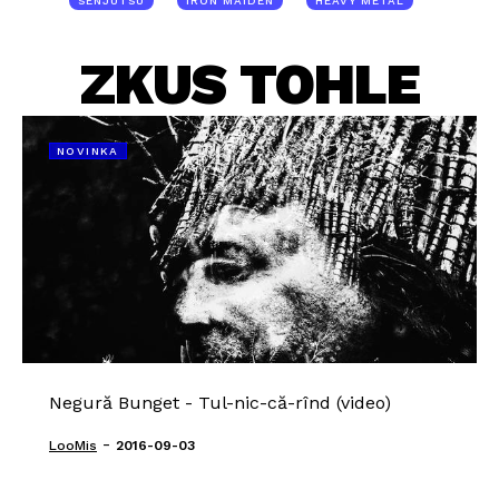
SENJUTSU
IRON MAIDEN
HEAVY METAL
ZKUS TOHLE
NOVINKA
Negură Bunget - Tul-nic-că-rînd (video)
-
LooMis
2016-09-03