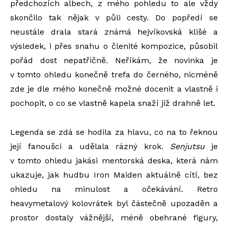
předchozích albech, z mého pohledu to ale vždy
skončilo tak nějak v půli cesty. Do popředí se
neustále drala stará známá hejvíkovská klišé a
výsledek, i přes snahu o členité kompozice, působil
pořád dost nepatřičně. Neříkám, že novinka je
v tomto ohledu konečně trefa do černého, nicméně
zde je dle mého konečně možné docenit a vlastně i
pochopit, o co se vlastně kapela snaží již drahně let.
Legenda se zdá se hodila za hlavu, co na to řeknou
její fanoušci a udělala rázný krok.
Senjutsu
je
v tomto ohledu jakási mentorská deska, která nám
ukazuje, jak hudbu Iron Maiden aktuálně cítí, bez
ohledu na minulost a očekávání. Retro
heavymetalový kolovrátek byl částečně upozaděn a
prostor dostaly vážnější, méně obehrané figury,