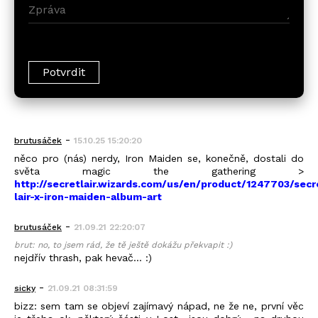
-
brutusáček
15.10.25 15:20:20
něco pro (nás) nerdy, Iron Maiden se, konečně, dostali do
světa magic the gathering >
http://secretlair.wizards.com/us/en/product/1247703/secr
lair-x-iron-maiden-album-art
-
brutusáček
21.09.21 22:20:07
brut: no, to jsem rád, že tě ještě dokážu překvapit :)
nejdřív thrash, pak hevač... :)
-
sicky
21.09.21 08:31:59
bizz: sem tam se objeví zajímavý nápad, ne že ne, první věc