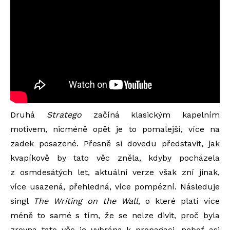
Druhá
Stratego
začíná klasickým kapelním
motivem, nicméně opět je to pomalejší, více na
zadek posazené. Přesně si dovedu představit, jak
kvapíkově by tato věc zněla, kdyby pocházela
z osmdesátých let, aktuální verze však zní jinak,
více usazená, přehledná, více pompézní. Následuje
singl
The Writing on the Wall
, o které platí více
méně to samé s tím, že se nelze divit, proč byla
zrovna tato věc je vybrána k propagaci, neboť asi