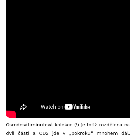
Osmdesátiminutová kolekce (!) je totiž rozdělena na
dvě části a CD2 jde v „pokroku“ mnohem dál.