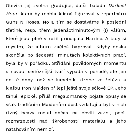
Otevírá jej zvolna gradující, další balada
Darkest
Hour
, která by mohla klidně figurovat v repertoáru
Guns N Roses. No a tím se dostáváme k poslední
třetině, resp. třem jedenáctiminutovým (!) válům,
které jsou plně v režii principála Harrise. A tady si
myslím, že album začíná haprovat. Kdyby deska
skončila po šedesáti minutách kolektivních prací,
byla by v pořádku. Střídání povědomých momentů
s novou, serióznější tváří vypadá v pohodě, ale jen
do té doby, než se kapelník utrhne ze řetězu a
k albu Iron Maiden přilepí ještě svoje sólové EP. Jeho
táhlé, epické, příliš megalomansky pojaté opusy se
však tradičním Maidenům dost vzdalují a byť v nich
řízný heavy metal občas na chvíli zazní, pocit
rozmrzelosti nad škrobeností materiálu a jeho
natahováním nemizí.