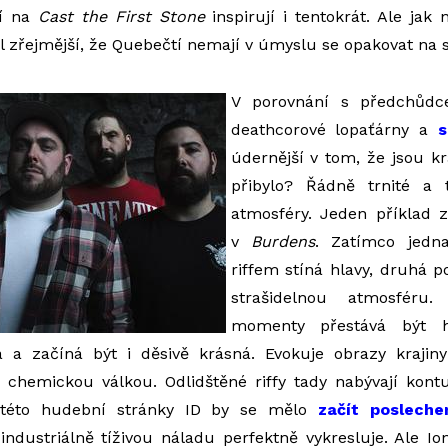
lí na
Cast the First Stone
inspirují i tentokrát. Ale jak 
l zřejmější, že Quebečtí nemají v úmyslu se opakovat na s
V porovnání s předchůdc
deathcorové lopaťárny a
s
údernější v tom, že jsou k
přibylo? Řádně trnité a 
atmosféry. Jeden příklad z
v
Burdens
. Zatímco jedn
riffem stíná hlavy, druhá 
strašidelnou atmosféru
momenty přestává být 
á a začíná být i děsivě krásná. Evokuje obrazy krajin
 chemickou válkou. Odlidštěné riffy tady nabývají kont
 této hudební stránky ID by se mělo
začít poslech
 industriálně tíživou náladu perfektně vykresluje. Ale I