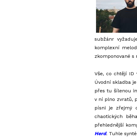
subžánr vyžaduje
komplexní melodi
zkomponované s 
Vše, co chtějí ID
Úvodní skladba je
přes tu šílenou i
v ní plno zvratů, 
písni je zřejmý 
chaotických bě
přehlednější komp
Herd
. Tuhle synt