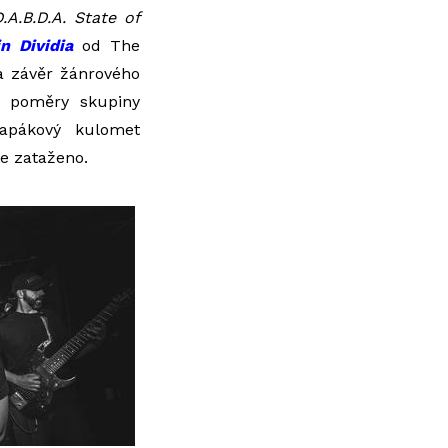
.A.B.D.A. State of
n Dividia
od The
na závěr žánrového
a poměry skupiny
lapákový kulomet
e zataženo.