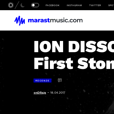
FACEBOOK
INSTAGRAM
TWITTER
SPO
ION DISS
First Sto
RECENZE
-
onDRajs
18.04.2017