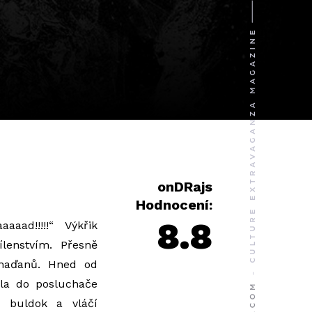
onDRajs
Hodnocení:
8.8
aad!!!!!“ Výkřik
ílenstvím. Přesně
anaďanů. Hned od
la do posluchače
í buldok a vláčí