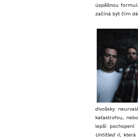
úspěšnou formu
začíná být čím dá
divošsky neurval
katastrofou, nebo
lepší pochopení
Untitled II
, která