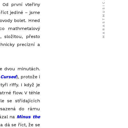
 Od první vteřiny
 říct jediné – jsme
ovody bolet. Hned
 co mathmetalový
 složitou, přesto
hnicky precizní a
ve dvou minutách.
a
Cursed
), protože i
i riffy. I když je
atrné flow. V téhle
e se střídajících
vsazená do rámu
kázal na
Minus the
a dá se říct, že se