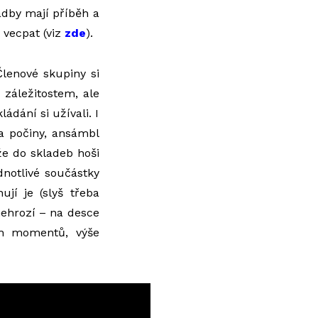
ladby mají příběh a
 vecpat (viz
zde
).
lenové skupiny si
 záležitostem, ale
ádání si užívali. I
va počiny, ansámbl
e do skladeb hoši
ednotlivé součástky
ují je (slyš třeba
nehrozí – na desce
ch momentů, výše