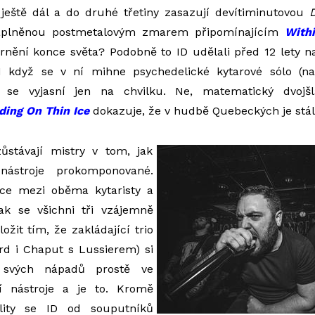
ještě dál a do druhé třetiny zasazují devítiminutovou
D
plněnou postmetalovým zmarem připomínajícím
Withi
rnění konce světa? Podobně to ID udělali před 12 lety 
 I když se v ní mihne psychedelické kytarové sólo (n
 se vyjasní jen na chvilku. Ne, matematický dvojš
ding On Thin Ice
dokazuje, že v hudbě Quebeckých je stál
ůstávají mistry v tom, jak
 nástroje prokomponované.
e mezi oběma kytaristy a
ak se všichni tři vzájemně
ložit tím, že zakládající trio
rd i Chaput s Lussierem) si
í svých nápadů prostě ve
 nástroje a je to. Kromě
ality se ID od souputníků