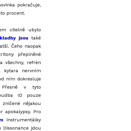
novinka pokračuje,
to procent.
em citelně ubylo
kladby jsou
také
ratší. Čeho naopak
tritony přeplněné
a všechny, refrén
a kytara nervním
pod ním dokresluje
. Přesně v tyto
hudba ID pouze
y zničené nějakou
ur apokalypsy. Pro
em
instrumentálky
on Dissonance jdou