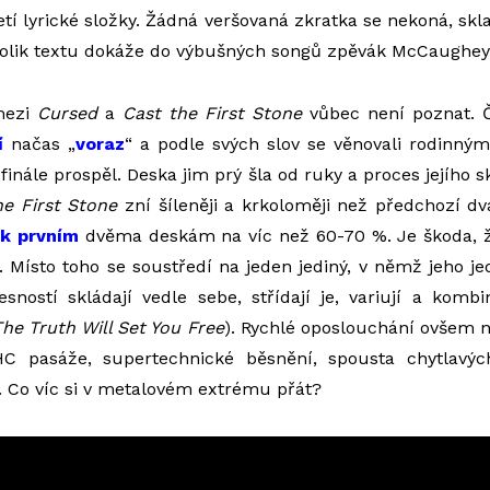
jetí lyrické složky. Žádná veršovaná zkratka se nekoná, sk
kolik textu dokáže do výbušných songů zpěvák McCaughey
mezi
Cursed
a
Cast the First Stone
vůbec není poznat. Č
í
načas „
voraz
“ a podle svých slov se věnovali rodinným
 finále prospěl. Deska jim prý šla od ruky a proces jejího skl
he First Stone
zní šíleněji a krkoloměji než předchozí d
t
k prvním
dvěma deskám na víc než 60-70 %. Je škoda, ž
ů. Místo toho se soustředí na jeden jediný, v němž jeho j
sností skládají vedle sebe, střídají je, variují a kombin
he Truth Will Set You Free
). Rychlé oposlouchání ovšem 
HC pasáže, supertechnické běsnění, spousta chytlavý
 Co víc si v metalovém extrému přát?