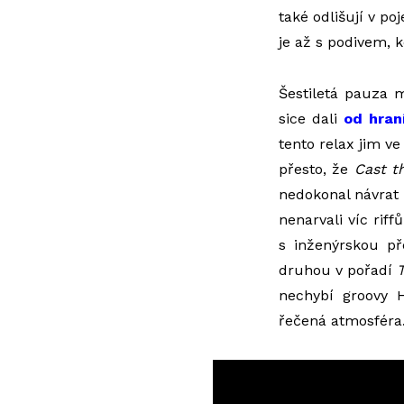
také odlišují v po
je až s podivem, 
Šestiletá pauza 
sice dali
od hran
tento relax jim ve
přesto, že
Cast t
nedokonal návra
nenarvali víc riff
s inženýrskou pře
druhou v pořadí
T
nechybí groovy 
řečená atmosféra.