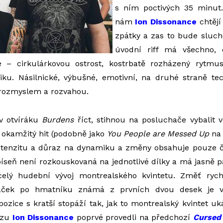
s ním poctivých 35 minut.
nám
Ion Dissonance
chtějí
zpátky a zas to bude sluch
úvodní riff má všechno,
 – cirkulárkovou ostrost, kostrbatě rozházený rytmus,
ku. Násilnické, výbušné, emotivní, na druhé straně tec
rozmyslem a rozvahou.
 v otvíráku
Burdens
říct, stihnou na posluchače vybalit 
 okamžitý hit (podobně jako
You People are Messed Up
n
ntenzitu a důraz na dynamiku a změny obsahuje pouze čtyř
píseň není rozkouskovaná na jednotlivé dílky a má jasně p
celý hudební vývoj montrealského kvintetu. Změť rychl
haček po hmatníku známá z prvních dvou desek je 
ozice s kratší stopáží tak, jak to montrealský kvintet u
ézu
Ion Dissonance
poprvé provedli na předchozí
Cursed