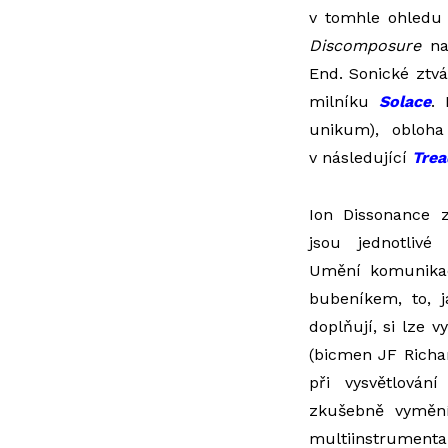
v tomhle ohledu 
Discomposure
na
End. Sonické ztvá
milníku
Solace
.
unikum), obloha
v následující
Trea
Ion Dissonance z
jsou jednotlivé
Umění komunikac
bubeníkem, to, j
doplňují, si lze vy
(bicmen JF Richa
při vysvětlován
zkušebně vymění
multiinstrument