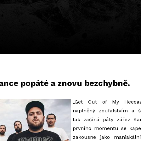
nance popáté a znovu bezchybně.
„Get Out of My Heeeaaaa
naplněný zoufalstvím a š
tak začíná pátý zářez K
prvního momentu se kape
zakousne jako maniakáln