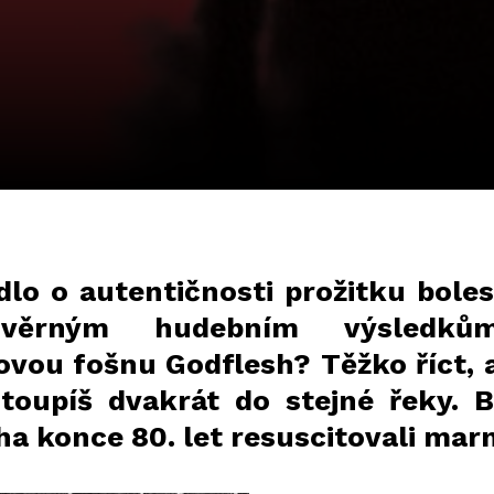
idlo o autentičnosti prožitku bole
věrným hudebním výsledk
ou fošnu Godflesh? Těžko říct, a
stoupíš dvakrát do stejné řeky. 
a konce 80. let resuscitovali marn