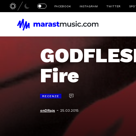
FACEBOOK
INSTAGRAM
TWITTER
SPO
GODFLESH 
Fire
RECENZE
-
onDRajs
25.03.2015