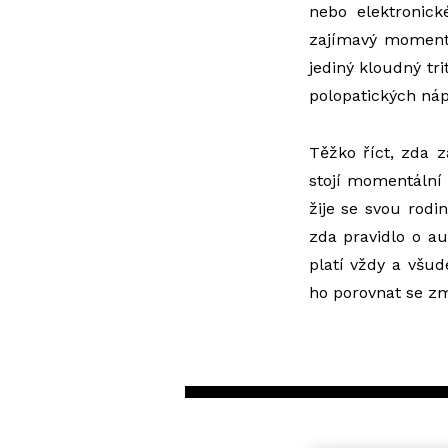
nebo elektronic
zajímavý momen
jediný kloudný tr
polopatických náp
Těžko říct, zda 
stojí momentální
žije se svou rodi
zda pravidlo o a
platí vždy a všud
ho porovnat se 