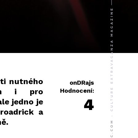
sti nutného
onDRajs
ům i pro
Hodnocení:
4
le jedno je
Broadrick a
ě.