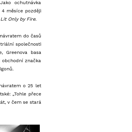
 Jako ochutnávka
 4 měsíce později
Lit Only by Fire
.
 návratem do časů
riální společnosti
e, Greenova basa
oť obchodní značka
igonů.
návratem o 25 let
ské: „Tohle přece
tát, v čem se stará