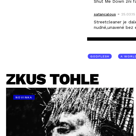
Shut Me Down zni fa
-
satancalous
25.03.15
Streetcleaner je dal
nudné,unavené bez e
GODFLESH
A WORLD
ZKUS TOHLE
NOVINKA