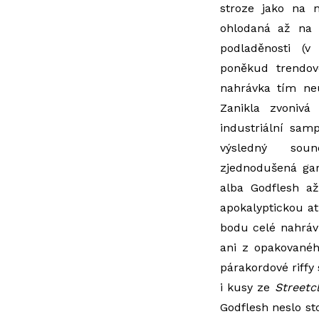
stroze jako na n
ohlodaná až na k
podladěnosti (
poněkud trendové
nahrávka tím neu
Zanikla zvonivá
industriální samp
výsledný sou
zjednodušená ga
alba Godflesh a
apokalyptickou a
bodu celé nahrávk
ani z opakovanéh
párakordové riff
i kusy ze
Streetc
Godflesh neslo st