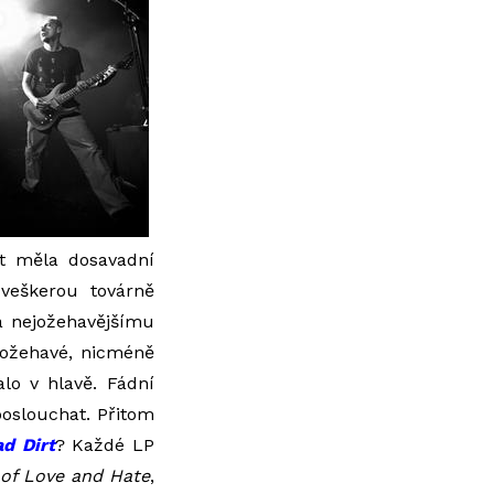
st měla dosavadní
veškerou továrně
a nejožehavějšímu
ů ožehavé, nicméně
lo v hlavě. Fádní
oslouchat. Přitom
d Dirt
? Každé LP
of Love and Hate
,