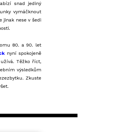
abízí snad jediný
trunky vymáčknout
se jinak nese v šedi
osti.
omu 80. a 90. let
ck
nyní spokojeně
užívá. Těžko říct,
udebním výsledkům
bezezbytku. Zkuste
šet.