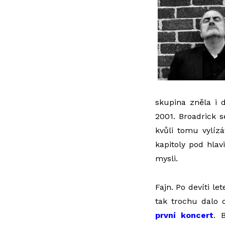
skupina zněla i d
2001. Broadrick 
kvůli tomu vylízá
kapitoly pod hla
mysli.
Fajn. Po devíti l
tak trochu dalo 
první koncert
. 