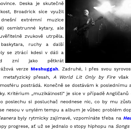
ovince. Deska je skutečně
ost, Broadrick sice využil
v dnešní extrémní muzice
) osmistrunné kytary, ale
věřitelně zvukově utrpěla.
 baskytara, ruchy a další
ly se ztrácí kdesi v dáli a
nd zní jako pětkrát
rážová verze
Meshuggah
. Zadruhé, i přes svou syrovo
ž metafyzický přesah,
A World Lit Only by Fire
však 
tmosféru postrádá. Konečně se dostávám k poslednímu 
y. Kritérium „muzikálnosti“ je sice v případě Angličan
o poslechu si posluchač neodnese nic, co by mu zůsta
y se nesou v unylém tempu a album je vůbec problém dop
leanera
byly rytmicky zajímavé, vzpomínáte třeba na
Hea
opy progrese, ať už se jednalo o stopy hiphopu na
Songs 