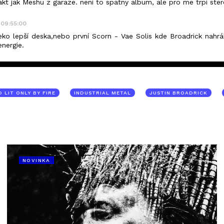
kt jak Meshu z garaze. neni to spatny album, ale pro me trpi st
 09:55:00
eko lepší deska,nebo první Scorn - Vae Solis kde Broadrick nahrá
nergie.
 LIT ONLY BY FIRE
INDUSTRIAL METAL
JUSTIN BROADRICK
NOVINKA