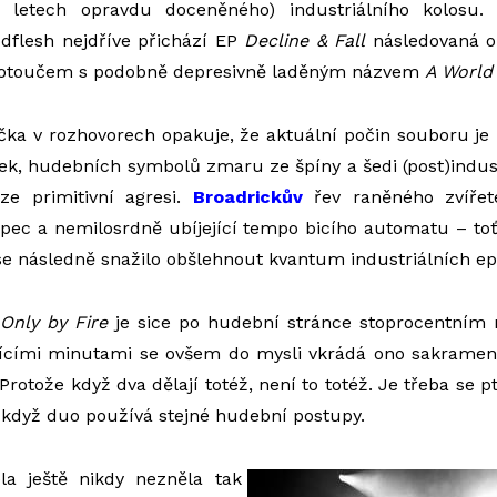
letech opravdu doceněného) industriálního kolosu.
dflesh nejdříve přichází EP
Decline & Fall
následovaná o
otoučem s podobně depresivně laděným názvem
A World 
ka v rozhovorech opakuje, že aktuální počin souboru je
ek, hudebních symbolů zmaru ze špíny a šedi (post)indust
rze primitivní agresi.
Broadrickův
řev raněného zvířet
í pec a nemilosrdně ubíjející tempo bicího automatu – t
se následně snažilo obšlehnout kvantum industriálních ep
Only by Fire
je sice po hudební stránce stoprocentním 
ajícími minutami se ovšem do mysli vkrádá ono sakrament
Protože když dva dělají totéž, není to totéž. Je třeba se p
í, když duo používá stejné hudební postupy.
la ještě nikdy nezněla tak