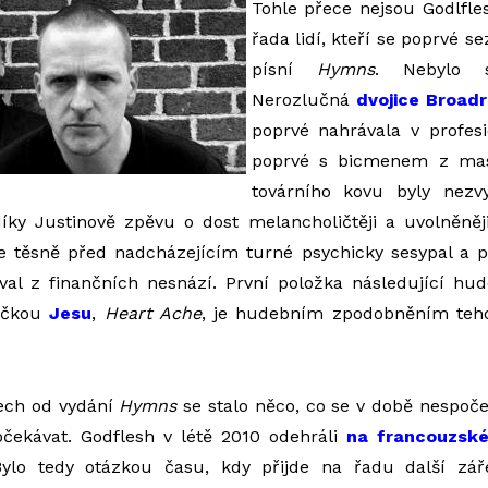
Tohle přece nejsou Godlflesh
řada lidí, kteří se poprvé s
písní
Hymns
. Nebylo 
Nerozlučná
dvojice Broadr
poprvé nahrávala v profes
poprvé s bicmenem z mas
továrního kovu byly nezv
íky Justinově zpěvu o dost melancholičtěji a uvolněněji
se těsně před nadcházejícím turné psychicky sesypal a p
val z finančních nesnází. První položka následující hu
vičkou
Jesu
,
Heart Ache
, je hudebním zpodobněním tehd
etech od vydání
Hymns
se stalo něco, co se v době nespo
očekávat. Godflesh v létě 2010 odehráli
na francouzské
Bylo tedy otázkou času, kdy přijde na řadu další zář