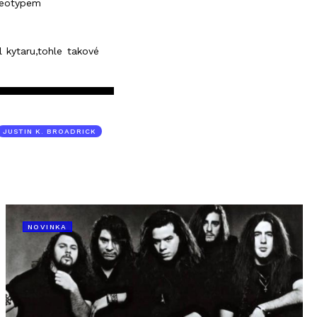
ereotypem
l kytaru,tohle takové
JUSTIN K. BROADRICK
NOVINKA