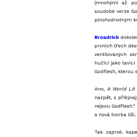
(mnohými až po 
soudobé verze Go
plnohodnotným k
Broadrick
dokoleč
prvních třech des
ventilovaných sk
hučící jako tavíc
Godflesh, kterou 
Ano,
A World Lit 
nazpět, s přibýv
nejsou Godflesh.“ 
a nová tvorba liš
Tak zaprvé, kape