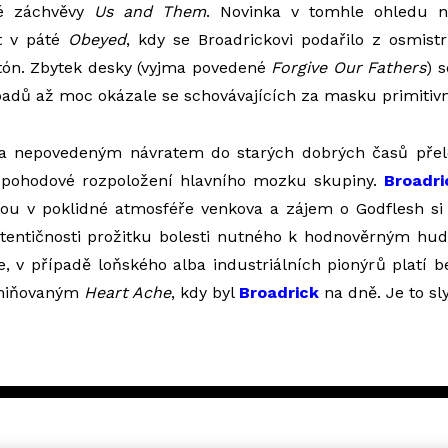
ké záchvěvy
Us and Them
. Novinka v tomhle ohledu n
t v páté
Obeyed
, kdy se Broadrickovi podařilo z osmis
itón. Zbytek desky (vyjma povedené
Forgive Our Fathers
) 
adů až moc okázale se schovávajících za masku primitivn
za nepovedeným návratem do starých dobrých časů přel
 pohodové rozpoložení hlavního mozku skupiny.
Broadri
nou v poklidné atmosféře venkova a zájem o Godflesh si 
utentičnosti prožitku bolesti nutného k hodnověrným h
e, v případě loňského alba industriálních pionýrů platí 
zmiňovaným
Heart Ache
, kdy byl
Broadrick
na dně. Je to sly