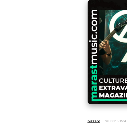
-
bizzaro
26.03.15 15: