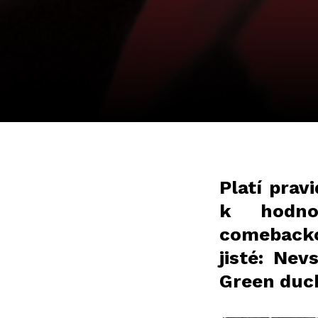
Platí prav
k hodno
comebackov
jisté: Nev
Green duch