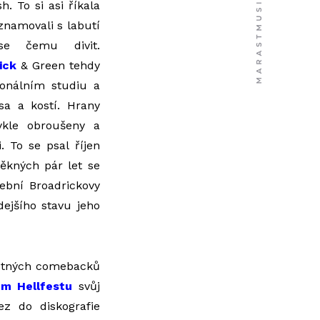
. To si asi říkala
eznamovali s labutí
se čemu divit.
ick
& Green tehdy
ionálním studiu a
a a kostí. Hrany
ykle obroušeny a
. To se psal říjen
ěkných pár let se
dební Broadrickovy
ejšího stavu jeho
četných comebacků
m Hellfestu
svůj
ez do diskografie