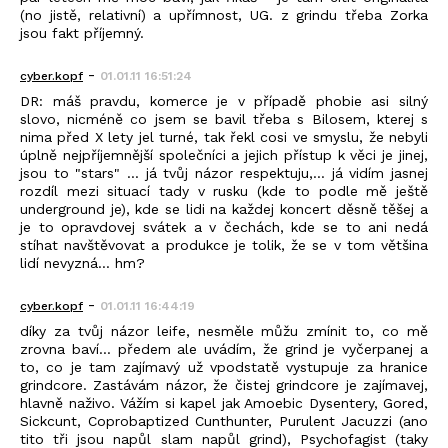
(no jistě, relativní) a upřímnost, UG. z grindu třeba Zorka
jsou fakt příjemný.
-
cyber.kopf
01.01.11 16:51:24
DR: máš pravdu, komerce je v případě phobie asi silný
slovo, nicméně co jsem se bavil třeba s Bilosem, kterej s
nima před X lety jel turné, tak řekl cosi ve smyslu, že nebyli
úplně nejpříjemnější společníci a jejich přístup k věci je jinej,
jsou to "stars" ... já tvůj názor respektuju,... já vidím jasnej
rozdíl mezi situací tady v rusku (kde to podle mě ještě
underground je), kde se lidi na každej koncert děsně těšej a
je to opravdovej svátek a v čechách, kde se to ani nedá
stíhat navštěvovat a produkce je tolik, že se v tom většina
lidí nevyzná... hm?
-
cyber.kopf
01.01.11 16:44:19
díky za tvůj názor leife, nesměle můžu zmínit to, co mě
zrovna baví... předem ale uvádím, že grind je vyčerpanej a
to, co je tam zajímavý už vpodstatě vystupuje za hranice
grindcore. Zastávám názor, že čistej grindcore je zajímavej,
hlavně naživo. Vážím si kapel jak Amoebic Dysentery, Gored,
Sickcunt, Coprobaptized Cunthunter, Purulent Jacuzzi (ano
tito tři jsou napůl slam napůl grind), Psychofagist (taky