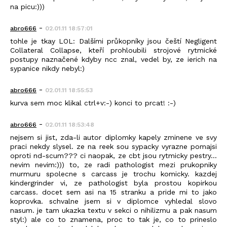
na picu:)))
-
abro666
02.01.11 18:57:01
tohle je tkay LOL: Dalšími průkopníky jsou čeští Negligent
Collateral Collapse, kteří prohloubili strojové rytmické
postupy naznačené kdyby ncc znal, vedel by, ze ierich na
sypanice nikdy nebyl:)
-
abro666
02.01.11 18:55:53
kurva sem moc klikal ctrl+v:-) konci to prcat! :-)
-
abro666
02.01.11 18:53:48
nejsem si jist, zda-li autor diplomky kapely zminene ve svy
praci nekdy slysel. ze na reek sou sypacky vyrazne pomajsi
oproti nd-scum??? ci naopak, ze cbt jsou rytmicky pestry...
nevim nevim:))) to, ze radi pathologist mezi prukopniky
murmuru spolecne s carcass je trochu komicky. kazdej
kindergrinder vi, ze pathologist byla prostou kopirkou
carcass. docet sem asi na 15 stranku a pride mi to jako
koprovka. schvalne jsem si v diplomce vyhledal slovo
nasum. je tam ukazka textu v sekci o nihilizmu a pak nasum
styl:) ale co to znamena, proc to tak je, co to prineslo