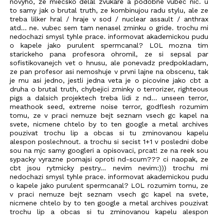
novyho, ze miecsko delal zvukare a podobne vubec nic. u
to samy jak o brutal truth, ze kombinujou radu stylu, ale ze
treba lilker hral / hraje v sod / nuclear assault / anthrax
atd... ne. vubec sem tam nenasel zminku o gride. trochu mi
nedochazi smysl tyhle prace. informovat akademickou pudu
o kapele jako purulent spermcanal? LOL mozna tim
starickeho pana profesora ohromil, ze si sepsal par
sofistikovanejch vet o hnusu, ale ponevadz predpokladam,
ze pan profesor asi nemoshuje v prvni lajne na obscenu, tak
je mu asi jedno, jestli jedna veta je o picovine jako cbt a
druha o brutal truth, chybejici zminky o terrorizer, righteous
pigs a dalsich projektech treba lidi z nd... unseen terror,
meathook seed, extreme noise terror, godflesh rozumim
tomu, ze v praci nemuze bejt seznam vsech gc kapel na
svete, nicmene chtelo by to ten google a metal archives
pouzivat trochu lip a obcas si tu zminovanou kapelu
alespon poslechnout. a trochu si secist 1+1 v posledni dobe
sou na mjc samy googleri a opisovaci, prcat! ze na reek sou
sypacky vyrazne pomajsi oproti nd-scum??? ci naopak, ze
cbt jsou rytmicky pestry... nevim nevim:))) trochu mi
nedochazi smysl tyhle prace. informovat akademickou pudu
o kapele jako purulent spermcanal? LOL rozumim tomu, ze
v praci nemuze bejt seznam vsech gc kapel na svete,
nicmene chtelo by to ten google a metal archives pouzivat
trochu lip a obcas si tu zminovanou kapelu alespon