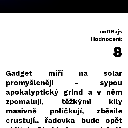
onDRajs
Hodnocení:
8
Gadget míří na solar
promyšleněji - sypou
apokalyptický grind a v něm
zpomalují, těžkými kily
masivně políčkují, zběsile
crustují.. řadovka bude opět