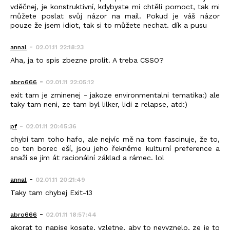
vděčnej, je konstruktivní, kdybyste mi chtěli pomoct, tak mi
můžete poslat svůj názor na mail. Pokud je váš názor
pouze že jsem idiot, tak si to můžete nechat. dík a pusu
-
annal
02.01.11 22:18:23
Aha, ja to spis zbezne prolit. A treba CSSO?
-
abro666
02.01.11 22:05:12
exit tam je zminenej - jakoze environmentalni tematika:) ale
taky tam neni, ze tam byl lilker, lidi z relapse, atd:)
-
pf
02.01.11 20:45:36
chybí tam toho hafo, ale nejvíc mě na tom fascinuje, že to,
co ten borec eší, jsou jeho řekněme kulturní preference a
snaží se jim át racionální základ a rámec. lol
-
annal
02.01.11 20:21:49
Taky tam chybej Exit-13
-
abro666
02.01.11 18:57:44
akorat to napise kosate, vzletne, aby to nevyznelo, ze je to