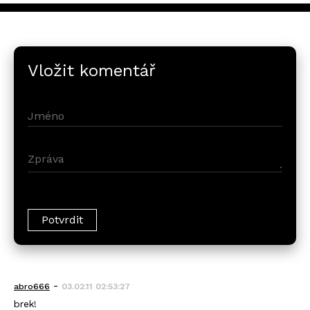
Vložit komentář
-
abro666
03.02.11 02:53:27
brek!