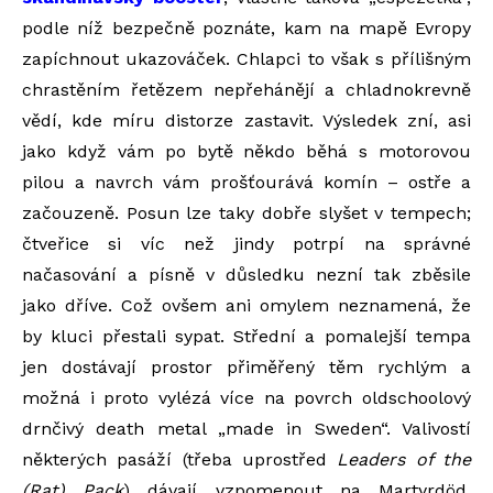
podle níž bezpečně poznáte, kam na mapě Evropy
zapíchnout ukazováček. Chlapci to však s přílišným
chrastěním řetězem nepřehánějí a chladnokrevně
vědí, kde míru distorze zastavit. Výsledek zní, asi
jako když vám po bytě někdo běhá s motorovou
pilou a navrch vám prošťourává komín – ostře a
začouzeně. Posun lze taky dobře slyšet v tempech;
čtveřice si víc než jindy potrpí na správné
načasování a písně v důsledku nezní tak zběsile
jako dříve. Což ovšem ani omylem neznamená, že
by kluci přestali sypat. Střední a pomalejší tempa
jen dostávají prostor přiměřený těm rychlým a
možná i proto vylézá více na povrch oldschoolový
drnčivý death metal „made in Sweden“. Valivostí
některých pasáží (třeba uprostřed
Leaders of the
(Rat) Pack
) dávají vzpomenout na Martyrdöd,