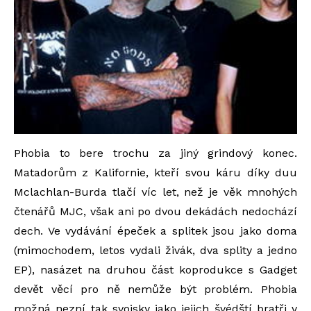
Phobia to bere trochu za jiný grindový konec.
Matadorům z Kalifornie, kteří svou káru díky duu
Mclachlan-Burda tlačí víc let, než je věk mnohých
čtenářů MJC, však ani po dvou dekádách nedochází
dech. Ve vydávání épeček a splitek jsou jako doma
(mimochodem, letos vydali živák, dva splity a jedno
EP), nasázet na druhou část koprodukce s Gadget
devět věcí pro ně nemůže být problém. Phobia
možná nezní tak svojsky jako jejich švédští bratři v