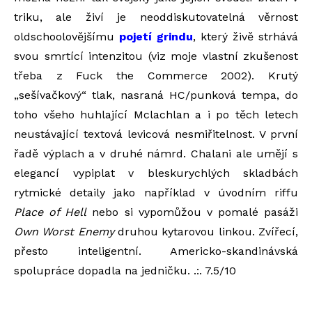
triku, ale živí je neoddiskutovatelná věrnost
oldschoolovějšímu
pojetí grindu
, který živě strhává
svou smrtící intenzitou (viz moje vlastní zkušenost
třeba z Fuck the Commerce 2002). Krutý
„sešívačkový“ tlak, nasraná HC/punková tempa, do
toho všeho huhlající Mclachlan a i po těch letech
neustávající textová levicová nesmiřitelnost. V první
řadě výplach a v druhé námrd. Chalani ale umějí s
elegancí vypiplat v bleskurychlých skladbách
rytmické detaily jako například v úvodním riffu
Place of Hell
nebo si vypomůžou v pomalé pasáži
Own Worst Enemy
druhou kytarovou linkou. Zvířecí,
přesto inteligentní. Americko-skandinávská
spolupráce dopadla na jedničku. .:. 7.5/10