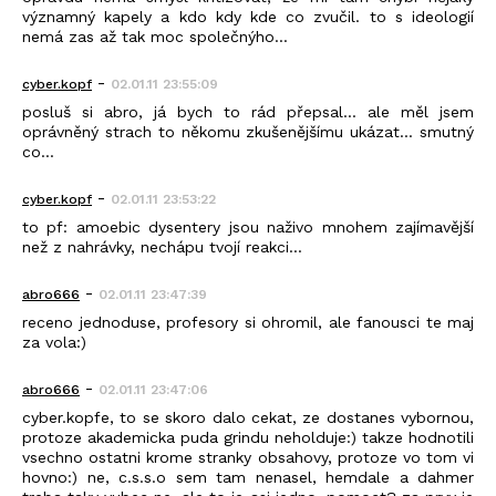
významný kapely a kdo kdy kde co zvučil. to s ideologií
nemá zas až tak moc společnýho...
-
cyber.kopf
02.01.11 23:55:09
posluš si abro, já bych to rád přepsal... ale měl jsem
oprávněný strach to někomu zkušenějšímu ukázat... smutný
co...
-
cyber.kopf
02.01.11 23:53:22
to pf: amoebic dysentery jsou naživo mnohem zajímavější
než z nahrávky, nechápu tvojí reakci...
-
abro666
02.01.11 23:47:39
receno jednoduse, profesory si ohromil, ale fanousci te maj
za vola:)
-
abro666
02.01.11 23:47:06
cyber.kopfe, to se skoro dalo cekat, ze dostanes vybornou,
protoze akademicka puda grindu neholduje:) takze hodnotili
vsechno ostatni krome stranky obsahovy, protoze vo tom vi
hovno:) ne, c.s.s.o sem tam nenasel, hemdale a dahmer