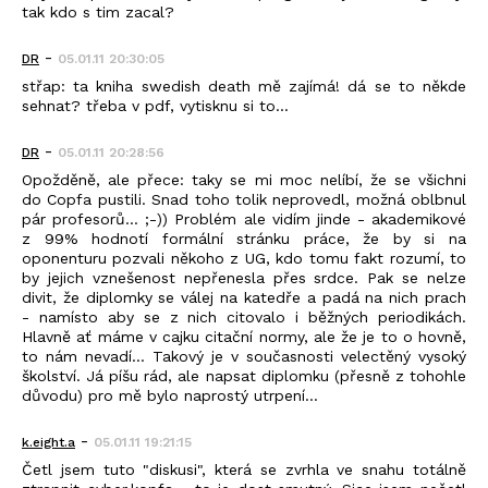
tak kdo s tim zacal?
-
DR
05.01.11 20:30:05
střap: ta kniha swedish death mě zajímá! dá se to někde
sehnat? třeba v pdf, vytisknu si to...
-
DR
05.01.11 20:28:56
Opožděně, ale přece: taky se mi moc nelíbí, že se všichni
do Copfa pustili. Snad toho tolik neprovedl, možná oblbnul
pár profesorů... ;-)) Problém ale vidím jinde - akademikové
z 99% hodnotí formální stránku práce, že by si na
oponenturu pozvali někoho z UG, kdo tomu fakt rozumí, to
by jejich vznešenost nepřenesla přes srdce. Pak se nelze
divit, že diplomky se válej na katedře a padá na nich prach
- namísto aby se z nich citovalo i běžných periodikách.
Hlavně ať máme v cajku citační normy, ale že je to o hovně,
to nám nevadí... Takový je v současnosti velectěný vysoký
školství. Já píšu rád, ale napsat diplomku (přesně z tohohle
důvodu) pro mě bylo naprostý utrpení...
-
k.eight.a
05.01.11 19:21:15
Četl jsem tuto "diskusi", která se zvrhla ve snahu totálně