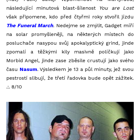
následující minutová blast-šílenost
You are Lost
však připomene, kdo před čtyřmi roky stvořil jízdu
The Funeral March
. Nedejme se zmýlit, Gadget míří
na solar promyšleněji, na některých místech do
posluchače nasypou svůj apokalyptický grind, jinde
zpomalí a těžkými kily masivně políčkují jako
Morbid Angel, jinde zase zběsile crustují jako svého
času
Nasum
. Výsledkem je 13 a půl minuty, jež svou
pestrostí slibují, že třetí řadovka bude opět zážitek.
.:. 8/10