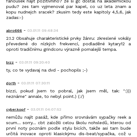
fanousek najit pozitivniho? ze si gc dostal na akademickou
pudu? zes tam vyjmenoval par kapel, co uz leta znam a
kopu nudnejch sracek? zkusim tedy este kapitoly 4,5,6, jak
zadas:-)
-
abro666
03.01.11 09:48:34
2.1.2 Obsahuje charakteristické prvky žánru: zkreslené vokály
převedené do nízkých frekvencí, podladěné kytary12 a
oproti tradičnímu grindcoru výrazně pomalejší tempa.
-
bizz
03.01.11 09:20:40
ty, co te vydavaj na dvd - pochopils ;-)
-
gorth
03.01.11 07:30:11
bizzi, pokud jsem to pobral, jak jsem měl, tak: ":)))
neznáme" annale, to nebyl point.) (:/)
-
cyber.kopf
03.01.11 04:07:52
nemůžu najít pasáž, kde přímo srovnávám sypačky reek a
scum... sorry... cbt založili celou školu nohsledů, kterou od
první noty poznám podle stylu bicích, takže asi tam bude
určitá inovace oproti klasickýmu dis-beat/sypačka, což u