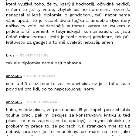
která využívá toho, že ty, který jí hodnotěj, očividně nevědí,
o čem to je. ty voloe, zbytek asi no comment. rozumíš,
nenapsal si lepší diplomku o grindocoru, tvůj názor nemá
váhu apod., to je krapet divná logika a amoebic dysentery
naživo ty vole. nejdebilnější automat, kytara se zvukem z
prdele a tři dementi v lakýrnickejch kombinézách, co jsou
úplně mimo rytmus. jeslti je tohle pravej grindcore, tak půl
království za gadget a to mě dvakrát nebavěj. amen
-
bros
03.01.11 17:17:06
tak ale diplomka nemá bejt zábavná
-
abro666
03.01.11 10:45:11
sem u 4.3 a uz mne to zas nebavi cist. uz je z toho zase
povidani pro lidi, co to neposlouchaj. sorry
-
abro666
03.01.11 09:54:14
haha, nejdriv pises, ze poslouchas 15 gc kapel, paxe chlubis
touhle praci, pak mi dekujes za konstruktivni kritiku a ted
pises, ze nas zajima jen to spatny:) z myho hlediska je
problem ty prace to, ze po tech 15ti strankach mne to uz
nebavi, protoze je to neuceleny. co mam na tom jako