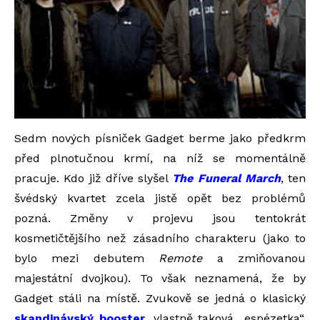
Sedm nových písniček Gadget berme jako předkrm
před plnotučnou krmí, na níž se momentálně
pracuje. Kdo již dříve slyšel
The Funeral March
, ten
švédský kvartet zcela jistě opět bez problémů
pozná. Změny v projevu jsou tentokrát
kosmetičtějšího než zásadního charakteru (jako to
bylo mezi debutem
Remote
a zmiňovanou
majestátní dvojkou). To však neznamená, že by
Gadget stáli na místě. Zvukově se jedná o klasický
skandinávský booster
, vlastně taková „espézetka“,