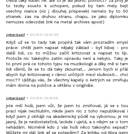
treba taky vubec ne. ale to je asi jedno. pomoct? za prvy je
to tezky sousto k uchopeni, pokud by tam mely bejt
vsechny niance (viz j dlouhej prispevek) nemelo by to 50
stranek. zas na druhou stranu, chapu, ze jako diplomku
nemuzes odevzdat link na metal archives apod:)
-
cyber.kopf
02.01.11 23:41:20
Když už se to tady tak propírá tak vám prozradím smysl
práce: chtěl jsem napsat nějaký základ - byť blbej - pro
další lidi, co to můžou začít kritizovat a napsat to líp.
Protože nic takévýho zatím opravdu není a nebylo. Taky je
to první prá ce tohoto typu na muzikologii a díky mě si tam
lidi všimli, že se to dá taky zkoumat... Jenom bych si přál
abych byl kritizovanej v rámci určitých mezí slušnosti... chci
moc?? Ujišťuju vás, že všechny kapely o ketrých se zmiňuju
mám doma na poličce a většinu v originále.
-
cyber.kopf
02.01.11 23:31:56
jste milí hoši, jsem vůl, že jsem to zmiňoval, já se s tou
prací nijak nechlubím, nikde jsem nic z toho nepublikoval i
když jsem ji obhájil na akademický půdě na výbornou, je mi
jasný, že je nedostatečná, leckde i ujetá, a s nikým se o tom
nehádám. Nicméně kdo z vás hoši něco takovýho sepsal?
Můžete mi dát link ať se polepšim? Za kritiku od Abra jsem