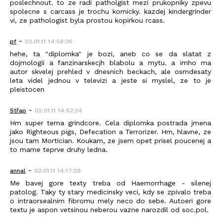
poslechnout. to ze radi patholgist mezi prukopniky zpevu
spolecne s carcass je trochu komicky. kazdej kindergrinder
vi, ze pathologist byla prostou kopirkou rcass.
-
pf
02.01.11 14:58:36
hehe, ta "diplomka" je bozi, aneb co se da slatat z
dojmologii a fanzinarskecjh blabolu a mytu. a imho ma
autor skvelej prehled v dnesnich beckach, ale osmdesaty
leta videl jednou v televizi a jeste si myslel, ze to je
pleistocen
-
Střap
02.01.11 14:52:24
Hm super tema grindcore. Cela diplomka postrada jmena
jako Righteous pigs, Defecation a Terrorizer. Hm, hlavne, ze
jsou tam Mortician. Koukam, ze jsem opet prisel poucenej a
to mame teprve druhy ledna.
-
annal
02.01.11 14:17:29
Me bavej gore texty treba od Haemorrhage - silenej
patolog. Taky ty stary medicinsky veci, kdy se zpivalo treba
o intraorsealnim fibromu mely neco do sebe. Autoeri gore
textu je aspon vetsinou neberou vazne narozdil od soc.pol.