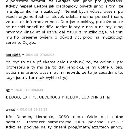
v podstate netvrdil, ze Gadget není grind pro grindfans.
Kdyby nepsal Leifovi jak ideologicky osvetli grind s tim, ze
ma diplomku na muzikologii. Neresil bych vůbec ovsem po
všech argumentech si clovek udelal mozna pohled i sam,
ze az tak informovan není. Ono jsme osklivy, protože autor
se nejspíš snazil nejdřív udelat idioty z nas a ne my z nej
hmmm? Jinak at si uziva dal titulu z muzikologie. Všichni
mu ho prejeme ovšem o důvod vic, proc na muzikologii
sereme. Oujeje..
-
abro666
06.01.11 07:30:03
dr, dyt to tu s pf rikame celou dobu:-) to, ze oblbnul par
profesoru a ty mu za to dali jendicku, je mi uplne u pici.
budiz mu prano. ovsem at mi netvrdi, ze to je zasadni dilo,
kdyz jsou v tom takovyhle diry:)
-
pf
06.01.11 00:03:34
BLOOD, EXIT 13, ULCEROUS PHLEGM, LUDICHRIST aj
-
annal
05.01.11 23:22:33
K8: Dahmer, Hemdale, CSSO nebo Gride bejt nutne
nemusej. Terrorizer samozrejme 100% povinne. Exit-13?
Kdyz se podivas na ty dnesni prog/math/jazz/tech grindy,