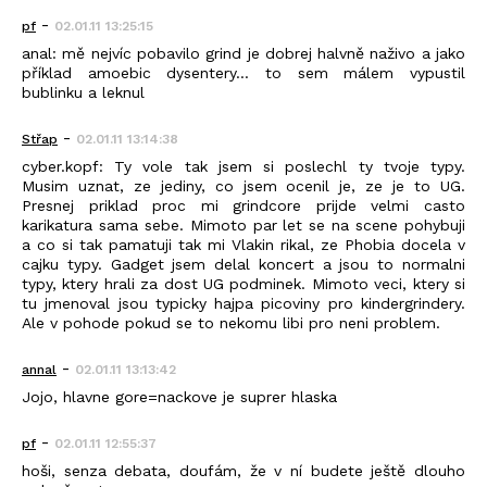
-
pf
02.01.11 13:25:15
anal: mě nejvíc pobavilo grind je dobrej halvně naživo a jako
příklad amoebic dysentery... to sem málem vypustil
bublinku a leknul
-
Střap
02.01.11 13:14:38
cyber.kopf: Ty vole tak jsem si poslechl ty tvoje typy.
Musim uznat, ze jediny, co jsem ocenil je, ze je to UG.
Presnej priklad proc mi grindcore prijde velmi casto
karikatura sama sebe. Mimoto par let se na scene pohybuji
a co si tak pamatuji tak mi Vlakin rikal, ze Phobia docela v
cajku typy. Gadget jsem delal koncert a jsou to normalni
typy, ktery hrali za dost UG podminek. Mimoto veci, ktery si
tu jmenoval jsou typicky hajpa picoviny pro kindergrindery.
Ale v pohode pokud se to nekomu libi pro neni problem.
-
annal
02.01.11 13:13:42
Jojo, hlavne gore=nackove je suprer hlaska
-
pf
02.01.11 12:55:37
hoši, senza debata, doufám, že v ní budete ještě dlouho