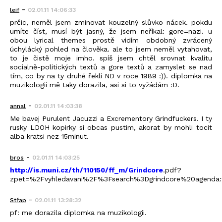
-
leif
02.01.11 14:06:33
prčic, neměl jsem zminovat kouzelný slůvko nácek. pokdu
umíte číst, musí být jasný, že jsem neříkal: gore=nazi. u
obou lyrical themes prostě vidím obdobný zvrácený
úchylácký pohled na člověka. ale to jsem neměl vytahovat,
to je čistě moje imho. spíš jsem chtěl srovnat kvalitu
socialně-politických textů a gore textů a zamyslet se nad
tím, co by na ty druhé řekli ND v roce 1989 :)). diplomka na
muzikologii mě taky dorazila, asi si to vyžádám :D.
-
annal
02.01.11 14:03:38
Me bavej Purulent Jacuzzi a Excrementory Grindfuckers. I ty
rusky LDOH kopirky si obcas pustim, akorat by mohli tocit
alba kratsi nez 15minut.
-
bros
02.01.11 14:03:25
http://is.muni.cz/th/110150/ff_m/Grindcore
.pdf?
zpet=%2Fvyhledavani%2F%3Fsearch%3Dgrindcore%20agenda:
-
Střap
02.01.11 13:28:32
pf: me dorazila diplomka na muzikologii.