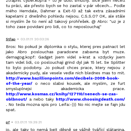
ztrapnit cyber.kopfa - to je dost smutný. Sice jsem nečetl
tu práci, ale přesto bych se ho zastal v pár věcech... Podle
mého Hemdale, Dahmer a Exit-13 až tak extra zásadními
kapelami z dnešního pohledu nejsou. C.S.S.O? OK, ale stále
si myslím že to není až takový prohřešek. @ Abro: "uz je z
toho zase povidani pro lidi, co to neposlouchaj"
-
Střap
03.01.11 20:03:26
Bros: No pokud je diplomka o stylu, kterej pres patnact let
jako Abro poslouchas paradoxne zabavna byt muze.
demagog.kopf: Gadget jsem videl x-krat a vzdycky jsem
tam videl lidi, co poslouchaji grind dyl jak 15 let. Se Splitter
to bylo podobny. Jo pokud chces prace, ktery nejsou z
akademicky pudy, ale vesele vedle nich blednes mas to mit.
http://www.bazillionpoints.com/decibels-2008-book-
of-the-year/
o neco slabsi kousek, ale myslim, ze furt
smysluplnejsi akademicka prace.
http://www.kosmas.cz/knihy/127110/nenech-se-zas-
oblbnout/
a nebo taky
http://www.choosingdeath.com/
. No teda mozna spis pro Leifa:-))) No nic mejte se fajn jdu
spat.
-
pf
03.01.11 19:39:31
jo, ale taky to nemá bejt děsně se vážně tvářící slátanina,