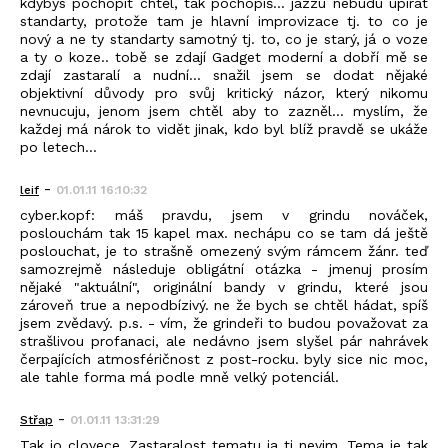
kdybys pochopit chtěl, tak pochopíš... jazzu nebudu upírat
standarty, protože tam je hlavní improvizace tj. to co je
nový a ne ty standarty samotný tj. to, co je starý, já o voze
a ty o koze.. tobě se zdají Gadget moderní a dobří mě se
zdají zastaralí a nudní... snažil jsem se dodat nějaké
objektivní důvody pro svůj kritický názor, který nikomu
nevnucuju, jenom jsem chtěl aby to zazněl... myslím, že
každej má nárok to vidět jinak, kdo byl blíž pravdě se ukáže
po letech...
-
leif
01.01.11 16:10:32
cyber.kopf: máš pravdu, jsem v grindu nováček,
poslouchám tak 15 kapel max. nechápu co se tam dá ještě
poslouchat, je to strašně omezený svým rámcem žánr. teď
samozrejmě následuje obligátní otázka - jmenuj prosím
nějaké "aktuální", originální bandy v grindu, které jsou
zároveň true a nepodbízivý. ne že bych se chtěl hádat, spíš
jsem zvědavý. p.s. - vím, že grindeři to budou považovat za
strašlivou profanaci, ale nedávno jsem slyšel pár nahrávek
čerpajících atmosféričnost z post-rocku. byly sice nic moc,
ale tahle forma má podle mně velký potenciál.
-
Střap
01.01.11 13:31:29
Tak jo clovece. Zastaralost tematu ja ti nevim. Tema je tak