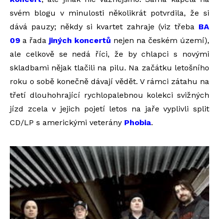
svém blogu v minulosti několikrát potvrdila, že si
dává pauzy; někdy si kvartet zahraje (viz třeba
BA
09
a řada
jiných koncertů
nejen na českém území),
ale celkově se nedá říci, že by chlapci s novými
skladbami nějak tlačili na pilu. Na začátku letošního
roku o sobě konečně dávají vědět. V rámci zátahu na
třetí dlouhohrající rychlopalebnou kolekci svižných
jízd zcela v jejich pojetí letos na jaře vyplivli split
CD/LP s americkými veterány
Phobia
.