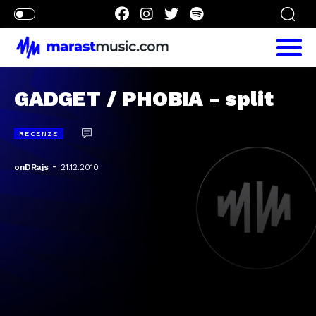
GADGET / PHOBIA - split
RECENZE
-
onDRajs
21.12.2010