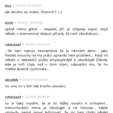
-
bizz
03.01.11 00:46:28
jak dlouho se znate, Staroch? ;-)
-
gorth
03.01.11 00:44:34
úplně mimo grind - respekt, jiří, je vždycky super, když
někdo v internetové diskuzi přizná, že není vševědoucí...
-
cyber.kopf
03.01.11 00:23:06
...že tam nejsou neznamená že je néznám abro... jako
hledat mouchy na mý práci opravdu není problém... když mi
někdo z debatérů pošle smysluplnější a obsáhlejší článek,
kde je míň chyb než v tom mým, odpustím mu, že ho
matka špatně vychovala...
-
abro666
03.01.11 00:06:54
no ono to s tim tak trochu souvisi:)
-
cyber.kopf
03.01.11 00:00:21
to si taky myslím, že je to těžký sousto k uchopení...
mimochodem téma je ideologie a ne historie... takže
opravdu nemá smysl kritizovat, že mi tam chybí nějaký