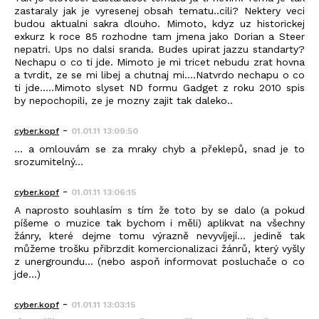
zastaraly jak je vyresenej obsah tematu..cili? Nektery veci
budou aktualni sakra dlouho. Mimoto, kdyz uz historickej
exkurz k roce 85 rozhodne tam jmena jako Dorian a Steer
nepatri. Ups no dalsi sranda. Budes upirat jazzu standarty?
Nechapu o co ti jde. Mimoto je mi tricet nebudu zrat hovna
a tvrdit, ze se mi libej a chutnaj mi....Natvrdo nechapu o co
ti jde.....Mimoto slyset ND formu Gadget z roku 2010 spis
by nepochopili, ze je mozny zajit tak daleko..
-
cyber.kopf
01.01.11 13:09:50
... a omlouvám se za mraky chyb a překlepů, snad je to
srozumitelný...
-
cyber.kopf
01.01.11 13:06:15
A naprosto souhlasím s tím že toto by se dalo (a pokud
píšeme o muzice tak bychom i měli) aplikvat na všechny
žánry, které dejme tomu výrazně nevyvíjejí... jedině tak
můžeme trošku přibrzdit komercionalizaci žánrů, který vyšly
z unergroundu... (nebo aspoň informovat posluchače o co
jde...)
-
cyber.kopf
01.01.11 13:03:15