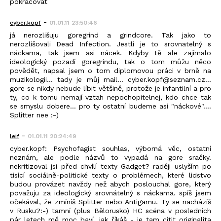
pokračovat
-
cyber.kopf
01.01.11 23:50:46
já nerozlišuju goregrind a grindcore. Tak jako to
nerozlišovali Dead Infection. Jestli je to srovnatelný s
náckama, tak jsem asi nácek. Kdyby tě ale zajímalo
ideologický pozadí goregrindu, tak o tom můžu něco
povědět, napsal jsem o tom diplomovou práci v brně na
muzikologii... tady je můj mail... cyber.kopf@seznam.cz...
gore se nikdy nebude líbit většině, protože je infantilní a pro
ty, co k tomu nemají vztah nepochopitelnej, kdo chce tak
se smyslu dobere... pro ty ostatní budeme asi "náckové"....
Splitter nee :-)
-
leif
01.01.11 20:24:49
cyber.kopf: Psychofagist souhlas, výborná věc, ostatní
neznám, ale podle názvů to vypadá na gore sračky.
nekritizoval jsi před chvílí texty Gadget? raději uslyším po
tisící sociálně-politické texty o problémech, které lidstvo
budou provázet navždy než abych poslouchal gore, který
považuju za ideologický srovnátelný s náckama. spíš jsem
očekával, že zmíníš Splitter nebo Antigamu. Ty se nacházíš
v Rusku?:-) tamní (plus Bělorusko) HC scéna v posledních
pár letech mě moc baví, jak říkáš - je tam cítit originalita