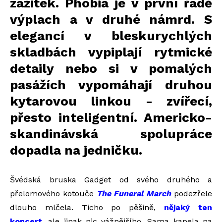
zážitek. Phobia je v první řadě
výplach a v druhé námrd. S
elegancí v bleskurychlých
skladbách vypiplají rytmické
detaily nebo si v pomalých
pasážích vypomáhají druhou
kytarovou linkou - zvířecí,
přesto inteligentní. Americko-
skandinávská spolupráce
dopadla na jedničku.
Švédská bruska Gadget od svého druhého a
přelomového kotouče
The Funeral March
podezřele
dlouho mlčela. Ticho po pěšině,
nějaký ten
koncert
, ale jinak nic vážnějšího. Sama kapela na