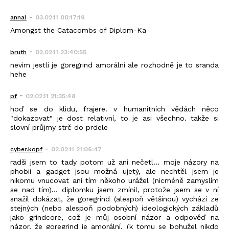
-
annal
03.02.11 00:17:19
Amongst the Catacombs of Diplom-Ka
-
bruth
02.02.11 23:40:55
nevim jestli je goregrind amorální ale rozhodně je to sranda
hehe
-
pf
02.02.11 21:35:48
hoď se do klidu, frajere. v humanitních vědách něco
"dokazovat" je dost relativní, to je asi všechno. takže si
slovní průjmy strč do prdele
-
cyber.kopf
02.02.11 21:06:47
radši jsem to tady potom už ani nečetl... moje názory na
phobii a gadget jsou možná ujetý, ale nechtěl jsem je
nikomu vnucovat ani tím někoho urážel (nicméně zamyslím
se nad tím)... diplomku jsem zmínil, protože jsem se v ní
snažil dokázat, že goregrind (alespoň většinou) vychází ze
stejných (nebo alespoň podobných) ideologických základů
jako grindcore, což je můj osobní názor a odpověď na
názor, že goregrind je amorální. (k tomu se bohužel nikdo