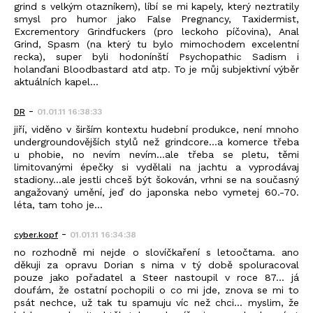
grind s velkým otazníkem), líbí se mi kapely, který neztratily
smysl pro humor jako False Pregnancy, Taxidermist,
Excrementory Grindfuckers (pro leckoho píčovina), Anal
Grind, Spasm (na který tu bylo mimochodem excelentní
recka), super byli hodonínští Psychopathic Sadism i
holanďani Bloodbastard atd atp. To je můj subjektivní výběr
aktuálních kapel...
-
DR
01.01.11 16:38:33
jiří, viděno v širším kontextu hudební produkce, není mnoho
undergroundovějších stylů než grindcore...a komerce třeba
u phobie, no nevím nevím...ale třeba se pletu, těmi
limitovanými épečky si vydělali na jachtu a vyprodávaj
stadiony...ale jestli chceš být šokován, vrhni se na současný
angažovaný umění, jeď do japonska nebo vymetej 60.-70.
léta, tam toho je...
-
cyber.kopf
01.01.11 16:34:38
no rozhodně mi nejde o slovíčkaření s letoočtama. ano
děkuji za opravu Dorian s nima v tý době spoluracoval
pouze jako pořadatel a Steer nastoupil v roce 87... já
doufám, že ostatní pochopili o co mi jde, znova se mi to
psát nechce, už tak tu spamuju víc než chci... myslim, že