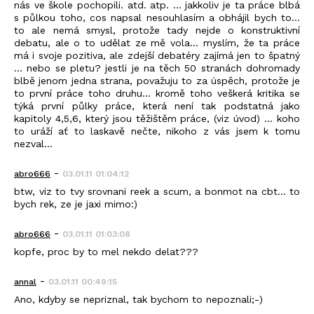
nás ve škole pochopili. atd. atp. ... jakkoliv je ta práce blbá
s půlkou toho, cos napsal nesouhlasím a obhájil bych to...
to ale nemá smysl, protože tady nejde o konstruktivní
debatu, ale o to udělat ze mě vola... myslím, že ta práce
má i svoje pozitiva, ale zdejší debatéry zajímá jen to špatný
... nebo se pletu? jestli je na těch 50 stranách dohromady
blbě jenom jedna strana, považuju to za úspěch, protože je
to první práce toho druhu... kromě toho veškerá kritika se
týká první půlky práce, která není tak podstatná jako
kapitoly 4,5,6, který jsou těžištěm práce, (viz úvod) ... koho
to uráží ať to laskavě nečte, nikoho z vás jsem k tomu
nezval...
-
abro666
03.01.11 01:04:12
btw, viz to tvy srovnani reek a scum, a bonmot na cbt... to
bych rek, ze je jaxi mimo:)
-
abro666
03.01.11 01:03:08
kopfe, proc by to mel nekdo delat???
-
annal
03.01.11 00:49:15
Ano, kdyby se nepriznal, tak bychom to nepoznali;-)