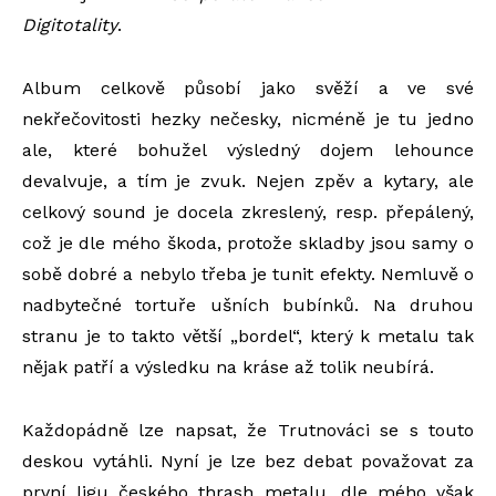
Digitotality
.
Album celkově působí jako svěží a ve své
nekřečovitosti hezky nečesky, nicméně je tu jedno
ale, které bohužel výsledný dojem lehounce
devalvuje, a tím je zvuk. Nejen zpěv a kytary, ale
celkový sound je docela zkreslený, resp. přepálený,
což je dle mého škoda, protože skladby jsou samy o
sobě dobré a nebylo třeba je tunit efekty. Nemluvě o
nadbytečné tortuře ušních bubínků. Na druhou
stranu je to takto větší „bordel“, který k metalu tak
nějak patří a výsledku na kráse až tolik neubírá.
Každopádně lze napsat, že Trutnováci se s touto
deskou vytáhli. Nyní je lze bez debat považovat za
první ligu českého thrash metalu, dle mého však