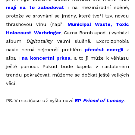
mají na to zabodovat
i na mezinárodní scéně,
protože ve srovnání se jmény, které tvoří tzv. novou
thrashovou vlnu (např.
Municipal Waste, Toxic
Holocaust
,
Warbringer
, Gama Bomb apod..) vychází
album
Digitotality
velmi slušně. Exorcizphobia
navíc nemá nejmenší problém
přenést energii
z
alba i
na koncertní prkna
, a to ji může k věhlasu
ještě pomoci. Pokud bude kapela v nastoleném
trendu pokračovat, můžeme se dočkat ještě velkých
věcí.
PS: V mezičase už vyšlo nové
EP
Friend of Lunacy
.