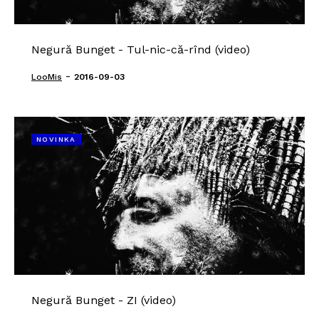
Negură Bunget - Tul-nic-că-rînd (video)
-
LooMis
2016-09-03
NOVINKA
Negură Bunget - ZI (video)