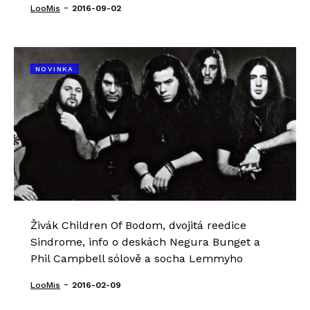
-
LooMis
2016-09-02
NOVINKA
Živák Children Of Bodom, dvojitá reedice
Sindrome, info o deskách Negura Bunget a
Phil Campbell sólově a socha Lemmyho
-
LooMis
2016-02-09