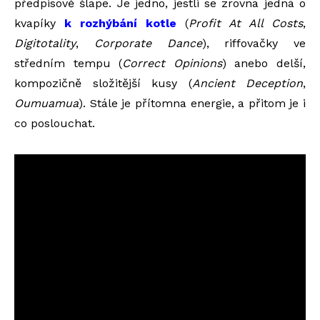
předpisově šlape. Je jedno, jestli se zrovna jedná o
kvapíky
k rozhýbání kotle
(
Profit At All Costs
,
Digitotality
,
Corporate Dance
), riffovačky ve
středním tempu (
Correct Opinions
) anebo delší,
kompozičně složitější kusy (
Ancient Deception
,
Oumuamua
). Stále je přítomna energie, a přitom je i
co poslouchat.