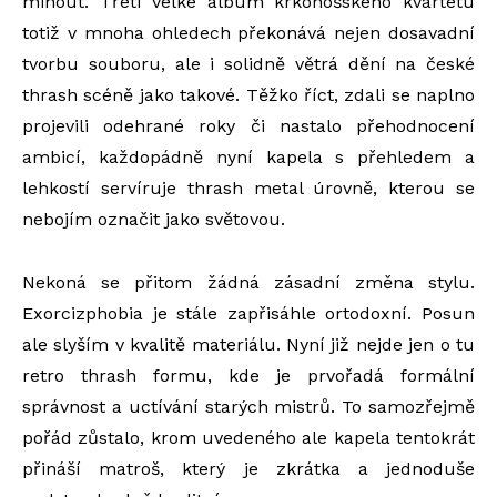
minout. Třetí velké album krkonošského kvartetu
totiž v mnoha ohledech překonává nejen dosavadní
tvorbu souboru, ale i solidně větrá dění na české
thrash scéně jako takové. Těžko říct, zdali se naplno
projevili odehrané roky či nastalo přehodnocení
ambicí, každopádně nyní kapela s přehledem a
lehkostí servíruje thrash metal úrovně, kterou se
nebojím označit jako světovou.
Nekoná se přitom žádná zásadní změna stylu.
Exorcizphobia je stále zapřisáhle ortodoxní. Posun
ale slyším v kvalitě materiálu. Nyní již nejde jen o tu
retro thrash formu, kde je prvořadá formální
správnost a uctívání starých mistrů. To samozřejmě
pořád zůstalo, krom uvedeného ale kapela tentokrát
přináší matroš, který je zkrátka a jednoduše