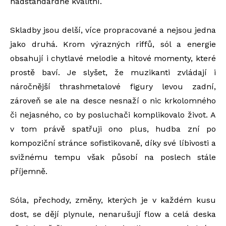
nadstandardně kvalitní.
Skladby jsou delší, více propracované a nejsou jedna
jako druhá. Krom výrazných riffů, sól a energie
obsahují i chytlavé melodie a hitové momenty, které
prostě baví. Je slyšet, že muzikanti zvládají i
náročnější thrashmetalové figury levou zadní,
zároveň se ale na desce nesnaží o nic krkolomného
či nejasného, co by posluchači komplikovalo život. A
v tom právě spatřuji ono plus, hudba zní po
kompoziční stránce sofistikovaně, díky své líbivosti a
svižnému tempu však působí na poslech stále
příjemně.
Sóla, přechody, změny, kterých je v každém kusu
dost, se dějí plynule, nenarušují flow a celá deska