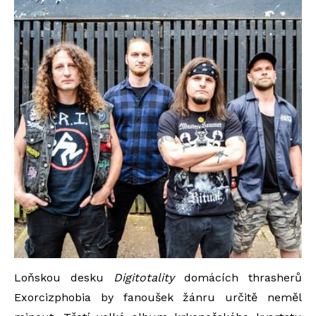
Loňskou desku
Digitotality
domácích thrasherů
Exorcizphobia by fanoušek žánru určitě neměl