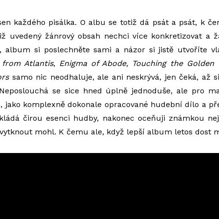
sen každého pisálka. O albu se totiž dá psát a psát, k če
 již uvedený žánrový obsah nechci více konkretizovat a 
 album si poslechněte sami a názor si jistě utvoříte v
from Atlantis
,
Enigma of Abode, Touching the Golden
ors
samo nic neodhaluje, ale ani neskrývá, jen čeká, až s
 Neposlouchá se sice hned úplně jednoduše, ale pro m
, jako komplexně dokonale opracované hudební dílo a př
ládá čirou esenci hudby, nakonec oceňuji známkou nejv
 vytknout mohl. K čemu ale, když lepší album letos dost 