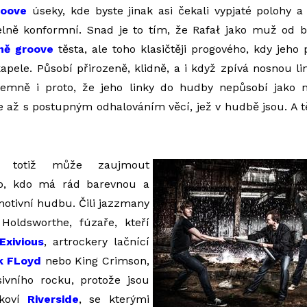
roove
úseky, kde byste jinak asi čekali vypjaté polohy a 
telně konformní. Snad je to tím, že Rafał jako muž od 
ně groove
těsta, ale toho klasičtěji progového, kdy jeho 
apele. Působí přirozeně, klidně, a i když zpívá nosnou li
íjemně i proto, že jeho linky do hudby nepůsobí jako 
e až s postupným odhalováním věcí, jež v hudbě jsou. A t
ů totiž může zaujmout
o, kdo má rád barevnou a
otivní hudbu. Čili jazzmany
 Holdsworthe, fúzaře, kteří
Exivious
, artrockery lačnící
k FLoyd
nebo King Crimson,
sivního rocku, protože jsou
akoví
Riverside
, se kterými