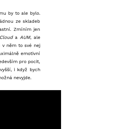
mu by to ale bylo.
žádnou ze skladeb
lastní. Zmíním jen
 Cloud
a
AUM
, ale
i v něm to své nej
aximálně emotivní
edevším pro pocit,
yšší, i když bych
možná nevyjde.