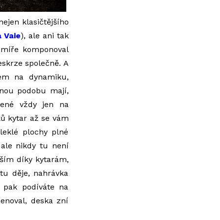
nejen klasičtějšího
 Vaie
), ale ani tak
í míře komponoval
skrze společně. A
zem na dynamiku,
vnou podobu mají,
ožené vždy jen na
uků kytar až se vám
vleklé plochy plné
 ale nikdy tu není
vším díky kytarám,
tu děje, nahrávka
e pak podíváte na
enoval, deska zní