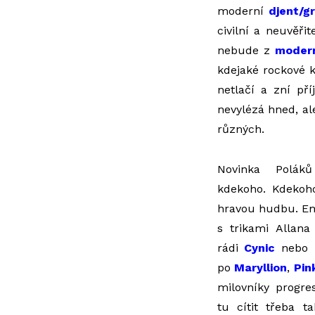
moderní
djent/g
civilní a neuvěři
nebude z
moder
kdejaké rockové k
netlačí a zní př
nevylézá hned, al
různých.
Novinka Polák
kdekoho. Kdekoh
hravou hudbu. Em
s trikami Allana
rádi
Cynic
nebo
po
Maryllion
,
Pin
milovníky progre
tu cítit třeba t