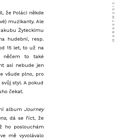
l, že Poláci někde
vé) muzikanty. Ale
 Jakubu Żyteckimu
na hudební, resp.
d 15 let, to už na
O něčem to také
nt asi nebude jen
je všude plno, pro
 svůj styl. A pokud
uho čekat.
tní album
Journey
ens
, dá se říct, že
dyž ho poslouchám
 ve mě vyvolávalo