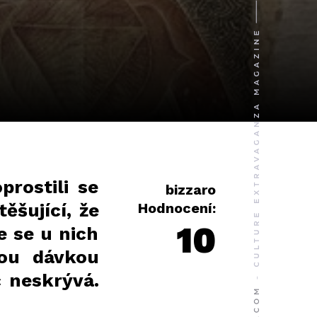
prostili se
bizzaro
ěšující, že
Hodnocení:
10
e se u nich
nou dávkou
c neskrývá.