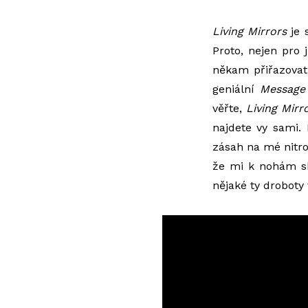
Living Mirrors
je 
Proto, nejen pro
někam přiřazovat,
geniální
Message 
věřte,
Living Mirr
najdete vy sami.
zásah na mé nitro
že mi k nohám sk
nějaké ty droboty