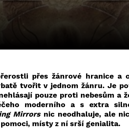
řerostli přes žánrové hranice a o
batě tvořit v jednom žánru. Je pot
 nehlásají pouze proti nebesům a ž
ěčeho moderního a s extra sil
ing Mirrors
nic neodhaluje, ale ni
omoci, místy z ní srší genialita.