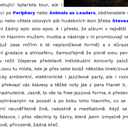
stující kytarista tour, ale i
ící po
Periphery
nebo
Animals as Leaders
, obdivovatele 
u nebo ctitele sólových alb hudebních ikon (třeba
Stevea
í žádný epic sólo epos. A i přesto, že album v největš
tím hlavním mužem. Hudba a nástroje v ní promlouvají ve
ě (už zase mířím k té nepísničkové formě) a s důra
ilní gradace a atmosféru. Samozřejmě že písně svou pe
 režii Disperse představit individuální koncerty zal
. Jsou tu místa, kde je přes sebe koláž několika linek/zv
cky ambientní, elektronické i jazzíkové party, ale i roz
překvapí vás klávesy a těžké noty jak z pera Planet X,
dnutelné. Jasně, to vše ta free-jazzová forma. A přede
vyhrávaným na pozadí a po boku toho hlavního, co se 
zní neuvěřitelně živě, radostně a meditativně. Když s
dstavce, i přes všechny ty žánry, které jsem úmyslně jm
vě, přirozeně, žádná křeč.