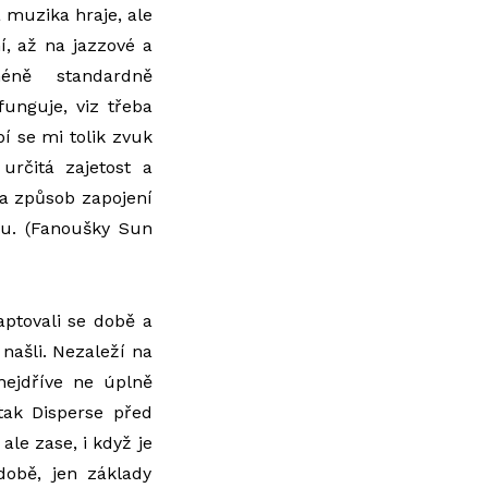
a muzika hraje, ale
, až na jazzové a
méně standardně
unguje, viz třeba
bí se mi tolik zvuk
určitá zajetost a
 a způsob zapojení
ru. (Fanoušky Sun
aptovali se době a
ašli. Nezaleží na
nejdříve ne úplně
 tak Disperse před
ale zase, i když je
době, jen základy