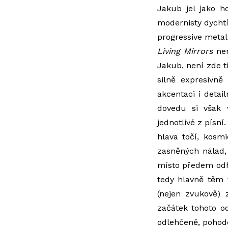
Jakub jel jako ho
modernisty dycht
progressive metal
Living Mirrors
nen
Jakub, není zde 
silně expresivn
akcentaci i deta
dovedu si však v
jednotlivé z písní
hlava točí, kosmi
zasněných nálad, 
místo předem odha
tedy hlavně těm 
(nejen zvukově) 
začátek tohoto o
odlehčeně, pohodo