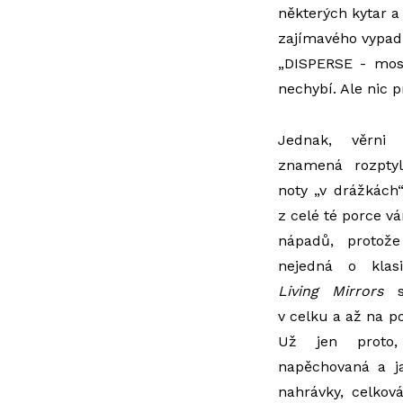
některých kytar a 
zajímavého vypadne
„DISPERSE - mos
nechybí. Ale nic p
Jednak, věrni 
znamená rozptyl,
noty „v drážkách“
z celé té porce v
nápadů, protož
nejedná o klas
Living Mirrors
se
v celku a až na p
Už jen proto
napěchovaná a ja
nahrávky, celkov