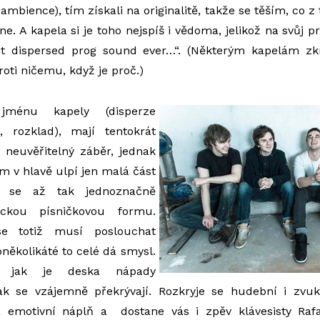
ambience), tím získali na originalitě, takže se těším, co z
. A kapela si je toho nejspíš i vědoma, jelikož na svůj pr
t dispersed prog sound ever…“. (Některým kapelám zk
roti ničemu, když je proč.)
jménu kapely (disperze
 rozklad), mají tentokrát
 neuvěřitelný záběr, jednak
ám v hlavě ulpí jen malá část
e se až tak jednoznačně
ickou písničkovou formu.
 totiž musí poslouchat
oněkolikáté to celé dá smysl.
, jak je deska nápady
k se vzájemně překrývají. Rozkryje se hudební i zvuk
á emotivní náplň a dostane vás i zpěv klávesisty Rafa