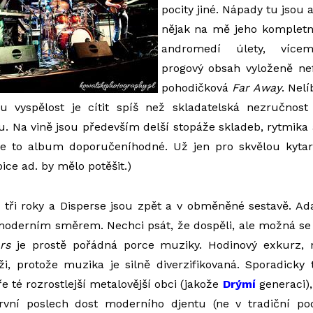
pocity jiné. Nápady tu jsou 
nějak na mě jeho kompletní
andromedí úlety, více
progový obsah vyloženě nef
pohodičková
Far Away
. Nelí
u vyspělost je cítit spíš než skladatelská nezručnost 
u. Na vině jsou především delší stopáže skladeb, rytmika
k je to album doporučeníhodné. Už jen pro skvělou kyta
ice ad. by mělo potěšit.)
 tři roky a Disperse jsou zpět a v obměněné sestavě. Ad
oderním směrem. Nechci psát, že dospěli, ale možná se n
rs
je prostě pořádná porce muziky. Hodinový exkurz, 
ži, protože muzika je silně diverzifikovaná. Sporadicky
e té rozrostlejší metalovější obci (jakože
Drýmí
generaci), 
rvní poslech dost moderního djentu (ne v tradiční po