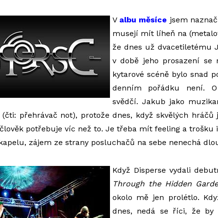
V
albu měsíce
jsem naznači
musejí mít líheň na (metalo
že dnes už dvacetiletému
v době jeho prosazení se 
kytarové scéně bylo snad po
denním pořádku není. 
svědčí. Jakub jako muzika
čti: přehrávač not), protože dnes, když skvělých hráčů 
člověk potřebuje víc než to. Je třeba mít feeling a trošku i
kapelu, zájem ze strany posluchačů na sebe nenechá dlo
Když Disperse vydali debu
Through the Hidden Gard
okolo mě jen prolétlo. K
dnes, nedá se říci, že by