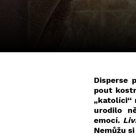
Disperse p
pout kostr
„katolíci“
urodilo n
emocí.
Liv
Nemůžu si p