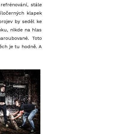
refrénování, stále
bíločerných klapek
projev by seděl ke
nku, nikde na hlas
naroubované. Toto
ěch je tu hodně. A