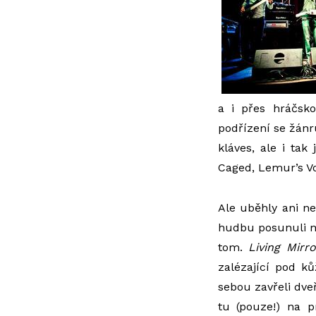
a i přes hráčsko
podřízení se žánr
kláves, ale i ta
Caged, Lemur’s Vo
Ale uběhly ani ne
hudbu posunuli m
tom.
Living Mirro
zalézající pod ků
sebou zavřeli dveř
tu (pouze!) na p