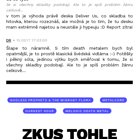
že si všechny skladby podobají. Ale to je spíš problém žánru
celkově...
v tom je výhoda právě deska Deliver Us, co skladba to
hitovka, kterou rozeznáš, ale možná je to tim, že tu desku
mam extrémně najetou a neustále ji hypeuju :D Report zítra!
-
DR
15.05.17 17:03:00
Šlape to náramně. S tím death metalem bych byl
opatrnější, je to prostě klasická švédská vidlárna :-) Potěšily
i pěkný sóla, jedinou výtku bych směřoval k tomu, že si
všechny skladby podobají. Ale to je spíš problém žánru
celkově...
GODLESS PROPHETS & THE MIGRANT FLORA
METALCORE
DARKEST HOUR
MELODIC DEATH METAL
ZKUS TOHLE