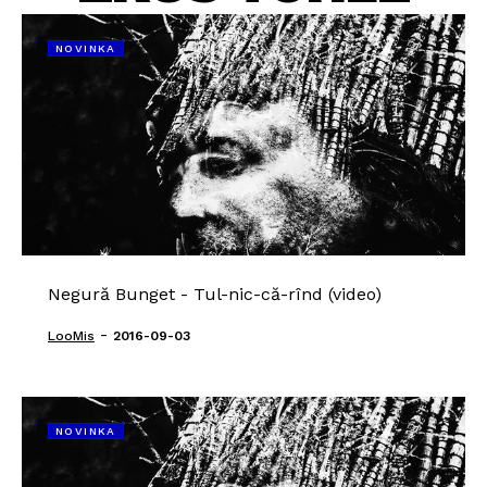
NOVINKA
Negură Bunget - Tul-nic-că-rînd (video)
-
LooMis
2016-09-03
NOVINKA