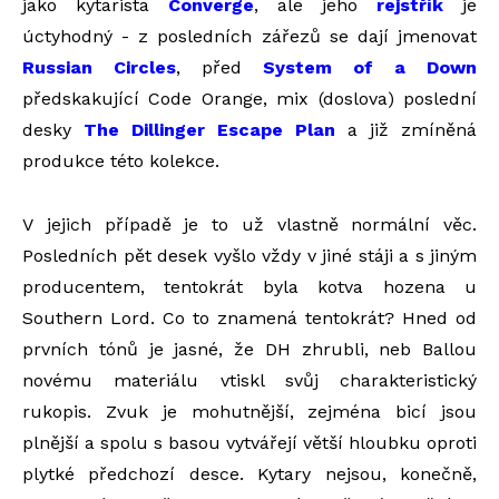
jako kytarista
Converge
, ale jeho
rejstřík
je
úctyhodný - z posledních zářezů se dají jmenovat
Russian Circles
, před
System of a Down
předskakující Code Orange, mix (doslova) poslední
desky
The Dillinger Escape Plan
a již zmíněná
produkce této kolekce.
V jejich případě je to už vlastně normální věc.
Posledních pět desek vyšlo vždy v jiné stáji a s jiným
producentem, tentokrát byla kotva hozena u
Southern Lord. Co to znamená tentokrát? Hned od
prvních tónů je jasné, že DH zhrubli, neb Ballou
novému materiálu vtiskl svůj charakteristický
rukopis. Zvuk je mohutnější, zejména bicí jsou
plnější a spolu s basou vytvářejí větší hloubku oproti
plytké předchozí desce. Kytary nejsou, konečně,