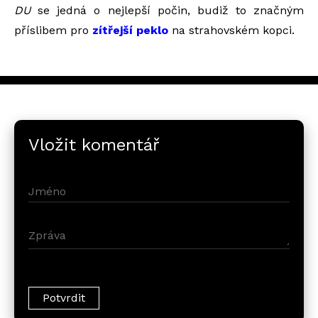
DU
se jedná o nejlepší počin, budiž to značným
příslibem pro
zítřejší peklo
na strahovském kopci.
Vložit komentář