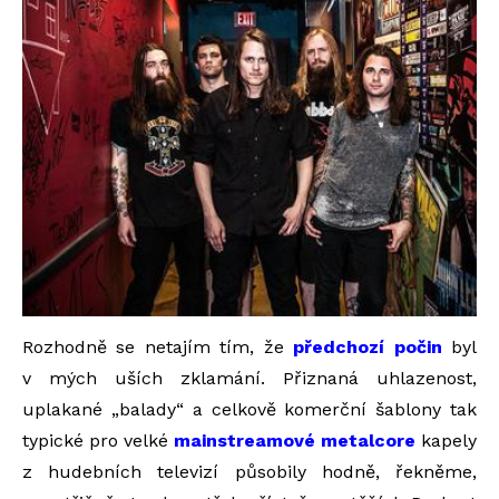
Rozhodně se netajím tím, že
předchozí počin
byl
v mých uších zklamání. Přiznaná uhlazenost,
uplakané „balady“ a celkově komerční šablony tak
typické pro velké
mainstreamové metalcore
kapely
z hudebních televizí působily hodně, řekněme,