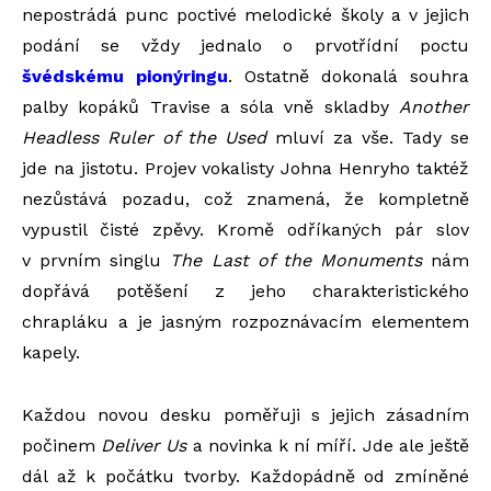
nepostrádá punc poctivé melodické školy a v jejich
podání se vždy jednalo o prvotřídní poctu
švédskému pionýringu
. Ostatně dokonalá souhra
palby kopáků Travise a sóla vně skladby
Another
Headless Ruler of the Used
mluví za vše. Tady se
jde na jistotu. Projev vokalisty Johna Henryho taktéž
nezůstává pozadu, což znamená, že kompletně
vypustil čisté zpěvy. Kromě odříkaných pár slov
v prvním singlu
The Last of the Monuments
nám
dopřává potěšení z jeho charakteristického
chrapláku a je jasným rozpoznávacím elementem
kapely.
Každou novou desku poměřuji s jejich zásadním
počinem
Deliver Us
a novinka k ní míří. Jde ale ještě
dál až k počátku tvorby. Každopádně od zmíněné