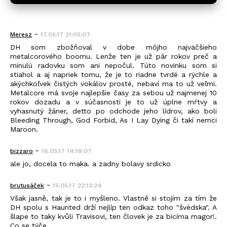
-
Meresz
17.05.17 21:05:07
DH som zbožňoval v dobe môjho najväčšieho
metalcorového boomu. Lenže ten je už pár rokov preč a
minulú radovku som ani nepočul. Túto novinku som si
stiahol a aj napriek tomu, že je to riadne tvrdé a rýchle a
akýchkoľvek čistých vokálov prosté, nebaví ma to už veľmi.
Metalcore má svoje najlepšie časy za sebou už najmenej 10
rokov dozadu a v súčasnosti je to už úplne mŕtvy a
vyhasnutý žáner, detto po odchode jeho lídrov, ako boli
Bleeding Through, God Forbid, As I Lay Dying či takí nemci
Maroon.
-
bizzaro
16.05.17 14:19:07
ale jo, docela to maka. a zadny bolavy srdicko
-
brutusáček
15.05.17 22:12:24
Však jasně, tak je to i myšleno. Vlastně si stojím za tím že
DH spolu s Haunted drží nejlíp ten odkaz toho "švédska". A
šlape to taky kvůli Travisovi, ten človek je za bicíma magor!.
Co se týče