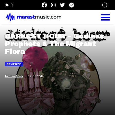
DARKEST HOUR - Godless
Prophets & The Migrant
Flora
RECENZE
-
brutusáček
09.05.2017