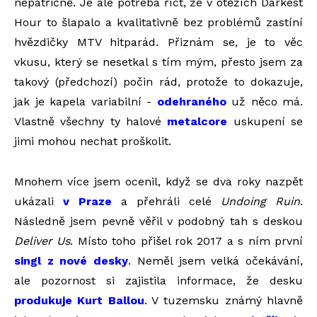
nepatřičně. Je ale potřeba říct, že v otěžích Darkest
Hour to šlapalo a kvalitativně bez problémů zastíní
hvězdičky MTV hitparád. Přiznám se, je to věc
vkusu, který se nesetkal s tím mým, přesto jsem za
takový (předchozí) počin rád, protože to dokazuje,
jak je kapela variabilní -
odehraného
už něco má.
Vlastně všechny ty halové
metalcore
uskupení se
jimi mohou nechat proškolit.
Mnohem více jsem ocenil, když se dva roky nazpět
ukázali
v Praze
a přehráli celé
Undoing Ruin
.
Následně jsem pevně věřil v podobný tah s deskou
Deliver Us
. Místo toho přišel rok 2017 a s ním první
singl z nové desky
. Neměl jsem velká očekávání,
ale pozornost si zajistila informace, že desku
produkuje Kurt Ballou
. V tuzemsku známý hlavně