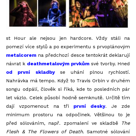
st Hour ale nejsou jen hardcore. Vždy stáli na
pomezí více stylů a po experimentu s prvoplánovým
metalcorem
na předchozí desce tentokrát deklarují
návrat k
deathmetalovým prvkům
své tvorby. Hned
od první skladby
se uhání plnou rychlostí.
Nahrávka má tempo. Když to Travis Orbin v druhém
songu odpálí, člověk si říká, kde to posledních pár
let vázlo. Celek působí hodně semknutě
.
Určitě tím
dají vzpomenout na tři
první desky
. Je zde
minimum prostoru na odpočinek. Většinou to je
před sólováním, např. zpomalení ve skladbě
The
Flesh & The Flowers of Death
. Samotné sólování