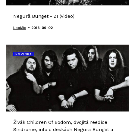
Negură Bunget - ZI (video)
-
LooMis
2016-09-02
NOVINKA
Živák Children Of Bodom, dvojitá reedice
Sindrome, info o deskách Negura Bunget a