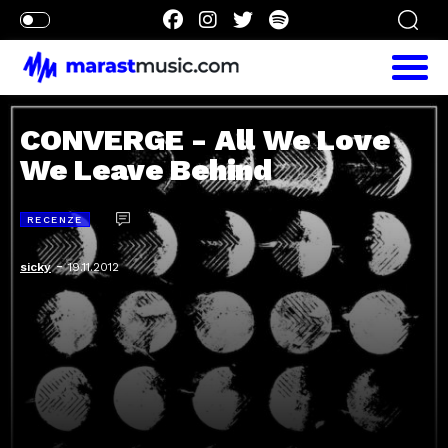
CONVERGE - All We Love
We Leave Behind
RECENZE
-
sicky
19.11.2012