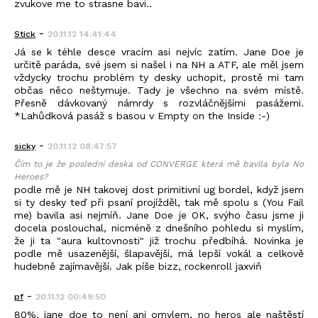
zvukove me to strasne bavi..
-
Stick
20.11.12 14:41:44
Já se k téhle desce vracím asi nejvíc zatím. Jane Doe je
určitě paráda, své jsem si našel i na NH a ATF, ale měl jsem
vždycky trochu problém ty desky uchopit, prostě mi tam
občas něco neštymuje. Tady je všechno na svém místě.
Přesně dávkovaný námrdy s rozvláčnějšími pasážemi.
*Lahůdková pasáž s basou v Empty on the Inside :-)
-
sicky
20.11.12 08:47:57
Čím to je že poslední deska od CONVERGE která mě bavila byla No
Heroes?
podle mě je NH takovej dost primitivní ug bordel, když jsem
si ty desky teď při psaní projížděl, tak mě spolu s (You Fail
me) bavila asi nejmíň. Jane Doe je OK, svýho času jsme ji
docela poslouchal, nicméně z dnešního pohledu si myslím,
že ji ta "aura kultovnosti" již trochu předbíhá. Novinka je
podle mě usazenější, šlapavější, má lepší vokál a celkově
hudebně zajímavější. Jak píše bizz, rockenroll jaxviň
-
pf
20.11.12 00:49:50
80%, jane doe to není ani omylem, no heros ale naštěstí