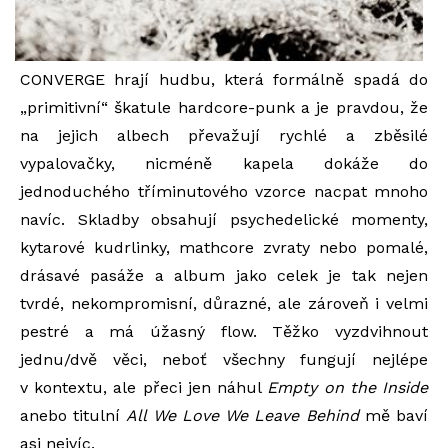
CONVERGE hrají hudbu, která formálně spadá do
„primitivní“ škatule hardcore-punk a je pravdou, že
na jejich albech převažují rychlé a zběsilé
vypalovačky, nicméně kapela dokáže do
jednoduchého tříminutového vzorce nacpat mnoho
navíc. Skladby obsahují psychedelické momenty,
kytarové kudrlinky, mathcore zvraty nebo pomalé,
drásavé pasáže a album jako celek je tak nejen
tvrdé, nekompromisní, důrazné, ale zároveň i velmi
pestré a má úžasný flow. Těžko vyzdvihnout
jednu/dvě věci, neboť všechny fungují nejlépe
v kontextu, ale přeci jen náhul
Empty on the Inside
anebo titulní
All We Love We Leave Behind
mě baví
asi nejvíc.