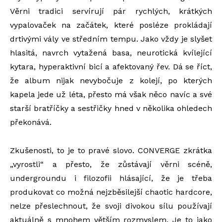
Věrni tradici servírují pár rychlých, krátkých
vypalovaček na začátek, které posléze prokládají
drtivými vály ve středním tempu. Jako vždy je slyšet
hlasitá, navrch vytažená basa, neurotická kvílející
kytara, hyperaktivní bicí a afektovaný řev. Dá se říct,
že album nijak nevybočuje z kolejí, po kterých
kapela jede už léta, přesto má však něco navíc a své
starší bratříčky a sestřičky hned v několika ohledech
překonává.
Zkušenosti, to je to pravé slovo. CONVERGE zkrátka
„vyrostli“ a přesto, že zůstávají věrni scéně,
undergroundu i filozofii hlásající, že je třeba
produkovat co možná nejzběsilejší chaotic hardcore,
nelze přeslechnout, že svoji divokou sílu používají
aktuálně s mnohem větším rozmyslem. Je to jako