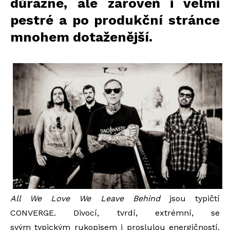
důrazné, ale zároveň i velmi
pestré a po produkční stránce
mnohem dotaženější.
All We Love We Leave Behind
jsou typičtí
CONVERGE. Divocí, tvrdí, extrémní, se
svým typickým rukopisem i proslulou energičností.