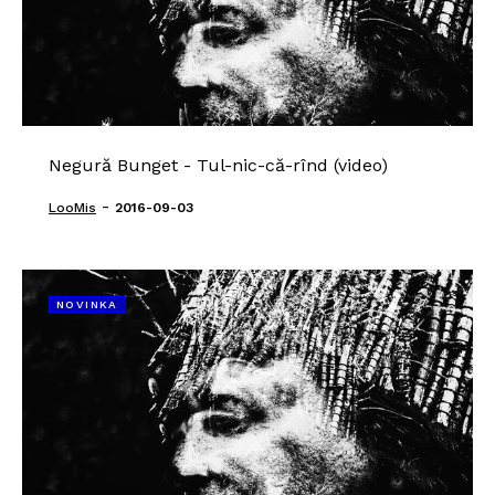
Negură Bunget - Tul-nic-că-rînd (video)
-
LooMis
2016-09-03
NOVINKA