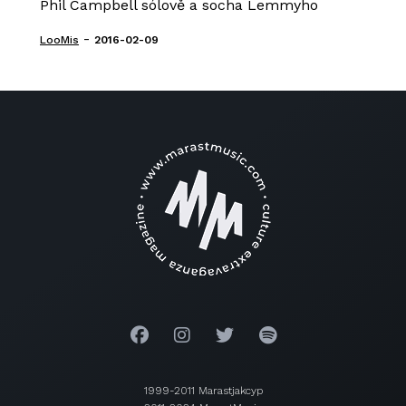
Phil Campbell sólově a socha Lemmyho
-
LooMis
2016-02-09
1999-2011 Marastjakcyp