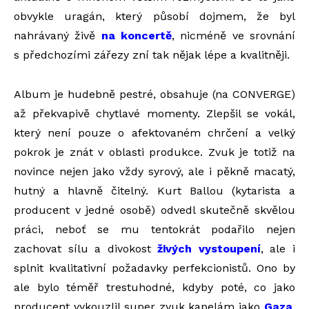
obvykle uragán, který působí dojmem, že byl
nahrávaný živě
na koncertě
, nicméně ve srovnání
s předchozími zářezy zní tak nějak lépe a kvalitněji.
Album je hudebně pestré, obsahuje (na CONVERGE)
až překvapivě chytlavé momenty. Zlepšil se vokál,
který není pouze o afektovaném chrčení a velký
pokrok je znát v oblasti produkce. Zvuk je totiž na
novince nejen jako vždy syrový, ale i pěkně macatý,
hutný a hlavně čitelný. Kurt Ballou (kytarista a
producent v jedné osobě) odvedl skutečně skvělou
práci, neboť se mu tentokrát podařilo nejen
zachovat sílu a divokost
živých vystoupení
, ale i
splnit kvalitativní požadavky perfekcionistů. Ono by
ale bylo téměř trestuhodné, kdyby poté, co jako
producent vykouzlil super zvuk kapelám jako
Gaza
,