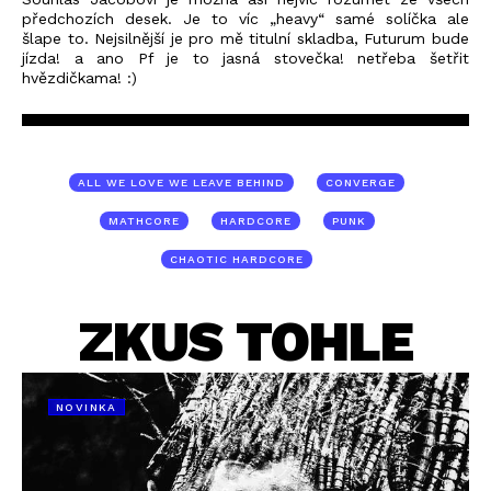
předchozích desek. Je to víc „heavy“ samé solíčka ale
šlape to. Nejsilnější je pro mě titulní skladba, Futurum bude
jízda! a ano Pf je to jasná stovečka! netřeba šetřit
hvězdičkama! :)
ALL WE LOVE WE LEAVE BEHIND
CONVERGE
MATHCORE
HARDCORE
PUNK
CHAOTIC HARDCORE
ZKUS TOHLE
NOVINKA