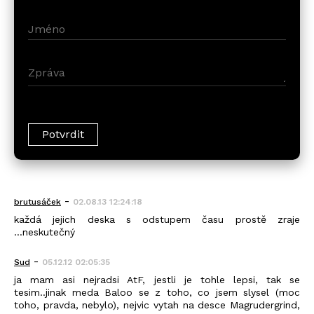
-
brutusáček
02.08.13 12:24:18
každá jejich deska s odstupem času prostě zraje
...neskutečný
-
Sud
05.12.12 02:05:35
ja mam asi nejradsi AtF, jestli je tohle lepsi, tak se
tesim..jinak meda Baloo se z toho, co jsem slysel (moc
toho, pravda, nebylo), nejvic vytah na desce Magrudergrind,