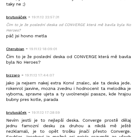
taky ne ;)
-
brutusáček
19.11.12 22:57:31
Čím to je že poslední deska od CONVERGE která mě bavila byla No
Heroes?
páč jsi hovno metla
-
Cherubian
19.11.12 18:09:01
Čím to je že poslední deska od CONVERGE která mě bavila
byla No Heroes?
-
bizzaro
19.11.12 17:44:07
jako ja nejsem nakej extra Konví znalec, ale ta deska jede.
rokenrol jaxvine, mozna zvednu i hodnoceni! ta melodika je
vyborna, spravne ujeta a ty uvolnenejsi pasaze, kde hrajou
bubny pres kotle, parada
-
brutusáček
19.11.12 17:28:59
Nevím jestli je to nejlepší deska. Converge prostě dělaj
jednu famozní desku za druhou a nikdá mě ještě
nezklamali, je to opět trošku jinačí přesto Converge.
Souhlas Jacobovi je možná asi nejvíc rozumět ze všech