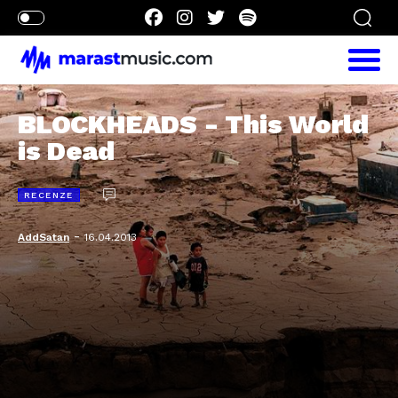
BLOCKHEADS - This World
is Dead
RECENZE
-
AddSatan
16.04.2013