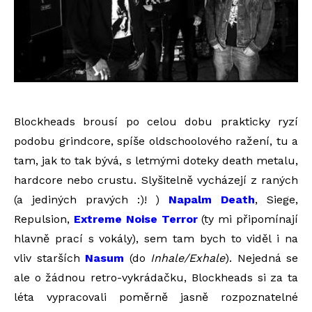
Blockheads brousí po celou dobu prakticky ryzí
podobu grindcore, spíše oldschoolového ražení, tu a
tam, jak to tak bývá, s letmými doteky death metalu,
hardcore nebo crustu. Slyšitelně vycházejí z raných
(a jediných pravých :)! )
Napalm Death
, Siege,
Repulsion,
Extreme Noise Terror
(ty mi připomínají
hlavně prací s vokály), sem tam bych to viděl i na
vliv starších
Nasum
(do
Inhale/Exhale
). Nejedná se
ale o žádnou retro-vykrádačku, Blockheads si za ta
léta vypracovali poměrně jasně rozpoznatelné