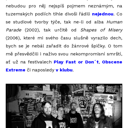
nebudou pro něj nejspíš pojmem neznámým, na
tuzemských podiích tihle divoši řádili
nejednou
. Co
se studiové tvorby týče, tak ne-li od alba
Human
Parade
(2002), tak určitě od
Shapes of Misery
(2006), které mi svého času slušně vyrazilo dech,
bych se je nebál zařadit do žánrové špičky. O tom
mě přesvědčili i naživo svou nekompromisní smrští,
ať už na festivalech
Play Fast or Don´t
,
Obscene
Extreme
či naposledy
v klubu
.