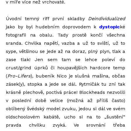
v míře více než vrchovaté.
Úvodní temný riff první skladby
Deindividualized
jako by byl hudebním doprovodem k
dystopic
ké
fotografii na obalu. Tady prostě končí všechna
sranda. Chvilka napětí, vazba a už to sviští, už to
sype, většinou se jede až na doraz, plný plyn, tlak a
zase tlak! Jen sem tam se lehce poleví do
crust/grind úprků či houpavějších hardcore temp
(
Pro-Lifers
), bubeník Nico je slušná mašina, občas
zásek(y), stopka a jede se dál. Rytmičák tu zní tak
krásně plechově, poctivá práce! Blockheads nezvolili
v poslední době velice (možná až příliš často)
oblíbený švédský model zvuku, jedou si dál ve svém
oldschoolovém kabátě, ucho si na to „šustění“
pravda chvilku zvyká. Ve srovnání třeba