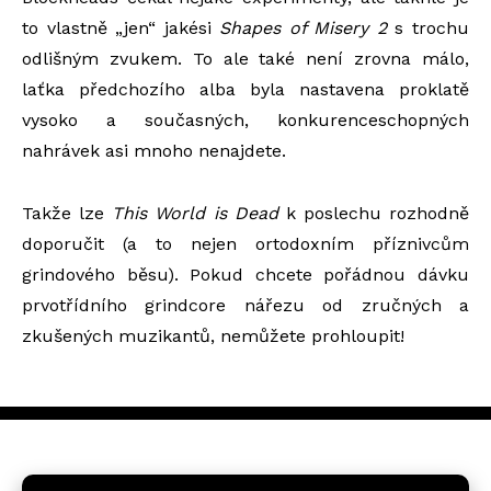
to vlastně „jen“ jakési
Shapes of Misery 2
s trochu
odlišným zvukem. To ale také není zrovna málo,
laťka předchozího alba byla nastavena proklatě
vysoko a současných, konkurenceschopných
nahrávek asi mnoho nenajdete.
Takže lze
This World is Dead
k poslechu rozhodně
doporučit (a to nejen ortodoxním příznivcům
grindového běsu). Pokud chcete pořádnou dávku
prvotřídního grindcore nářezu od zručných a
zkušených muzikantů, nemůžete prohloupit!