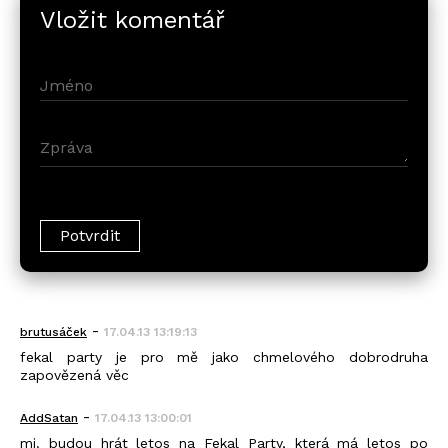
Vložit komentář
-
brutusáček
17.04.13 13:19:13
fekal party je pro mě jako chmelového dobrodruha
zapovězená věc
-
AddSatan
17.04.13 13:00:01
mj. budou hrát letos na Fekal Party, která má letos po