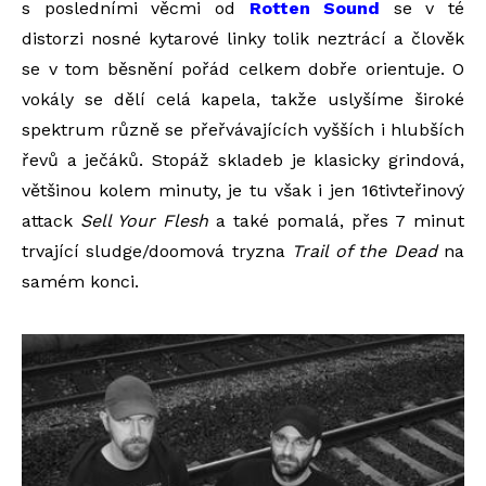
s posledními věcmi od
Rotten Sound
se v té
distorzi nosné kytarové linky tolik neztrácí a člověk
se v tom běsnění pořád celkem dobře orientuje. O
vokály se dělí celá kapela, takže uslyšíme široké
spektrum různě se přeřvávajících vyšších i hlubších
řevů a ječáků. Stopáž skladeb je klasicky grindová,
většinou kolem minuty, je tu však i jen 16tivteřinový
attack
Sell Your Flesh
a také pomalá, přes 7 minut
trvající sludge/doomová tryzna
Trail of the Dead
na
samém konci.