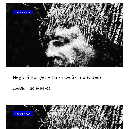
NOVINKA
Negură Bunget - Tul-nic-că-rînd (video)
-
LooMis
2016-09-03
NOVINKA