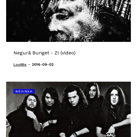
Negură Bunget - ZI (video)
-
LooMis
2016-09-02
NOVINKA