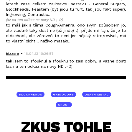
letech zase celkem zajímavou sestavu - General Surgery,
Blockheads, Feastem (byť jsou tu furt, tak jsou fakt super),
Ingrowing, Contrastic...
(az na ten odkaz na novy ND ;-D)
to máš jak s těma Cough/Amenra, ono svým způsobem jo,
ale vlastně taky dost ne (už jinde) :), přijde mi fajn, že je to
oldschool, ale zároveň to není jen nějaký retro/revival, má
to vlastní xicht... naživo masakr...
-
bizzaro
16.04.13 10:26:57
tak jsem to sfouknul a sfouknu to zas! dobry. a vazne dost!
(az na ten odkaz na novy ND ;-D)
BLOCKHEADS
GRINDCORE
DEATH METAL
CRUST
ZKUS TOHLE