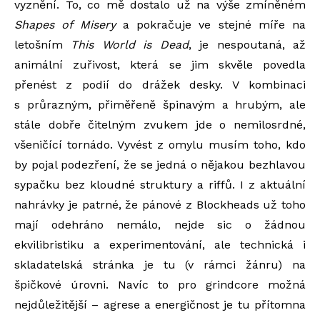
vyznění. To, co mě dostalo už na výše zmíněném
Shapes of Misery
a pokračuje ve stejné míře na
letošním
This World is Dead
, je nespoutaná, až
animální zuřivost, která se jim skvěle povedla
přenést z podií do drážek desky. V kombinaci
s průrazným, přiměřeně špinavým a hrubým, ale
stále dobře čitelným zvukem jde o nemilosrdné,
všeničící tornádo. Vyvést z omylu musím toho, kdo
by pojal podezření, že se jedná o nějakou bezhlavou
sypačku bez kloudné struktury a riffů. I z aktuální
nahrávky je patrné, že pánové z Blockheads už toho
mají odehráno nemálo, nejde sic o žádnou
ekvilibristiku a experimentování, ale technická i
skladatelská stránka je tu (v rámci žánru) na
špičkové úrovni. Navíc to pro grindcore možná
nejdůležitější – agrese a energičnost je tu přítomna