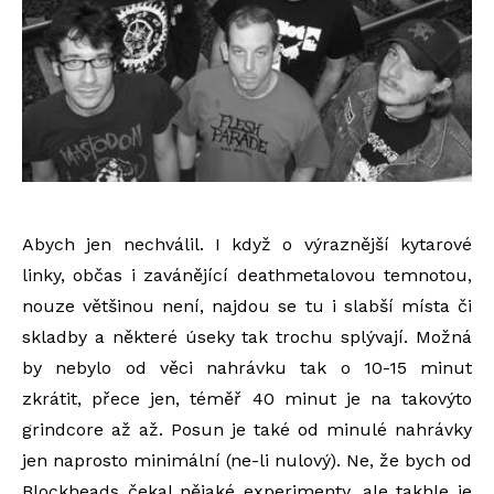
Abych jen nechválil. I když o výraznější kytarové
linky, občas i zavánějící deathmetalovou temnotou,
nouze většinou není, najdou se tu i slabší místa či
skladby a některé úseky tak trochu splývají. Možná
by nebylo od věci nahrávku tak o 10-15 minut
zkrátit, přece jen, téměř 40 minut je na takovýto
grindcore až až. Posun je také od minulé nahrávky
jen naprosto minimální (ne-li nulový). Ne, že bych od
Blockheads čekal nějaké experimenty, ale takhle je