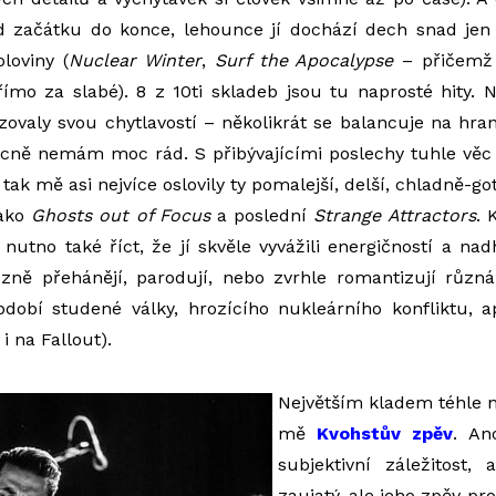
d začátku do konce, lehounce jí dochází dech snad jen
loviny (
Nuclear Winter
,
Surf the Apocalypse
– přičemž 
ímo za slabé). 8 z 10ti skladeb jsou tu naprosté hity.
ovaly svou chytlavostí – několikrát se balancuje na hran
becně nemám moc rád. S přibývajícími poslechy tuhle vě
 tak mě asi nejvíce oslovily ty pomalejší, delší, chladně-
jako
Ghosts out of Focus
a poslední
Strange Attractors
. 
nutno také říct, že jí skvěle vyvážili energičností a n
ůzně přehánějí, parodují, nebo zvrhle romantizují různá
bdobí studené války, hrozícího nukleárního konfliktu, a
i na Fallout).
Největším kladem téhle n
mě
Kvohstův zpěv
. An
subjektivní záležitost
zaujatý, ale jeho zpěv p