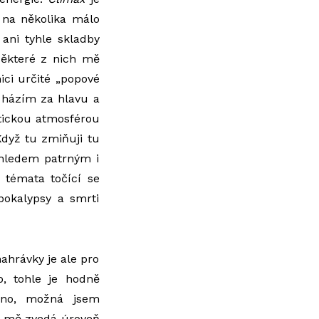
 na několika málo
ani tyhle skladby
 Některé z nich mě
ici určité „popové
c házím za hlavu a
gotickou atmosférou
Když tu zmiňuji tu
adhledem patrným i
 témata točící se
pokalypsy a smrti
ahrávky je ale pro
o, tohle je hodně
, ano, možná jsem
ro mě zvedá úroveň