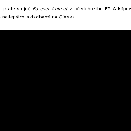
a je ale stejně
Forever Animal
z předchozího EP. A klipo
ě nejlepšími skladbami na
Climax
.