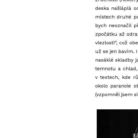
deska našláplá o
místech druhé po
bych neoznačil př
zpočátku až odraz
vlezlosti“, což o
už se jen bavím. I
nasáklé skladby 
temnotu a chlad, 
v textech, kde r
okolo paranoie o
(vzpomněl jsem si 