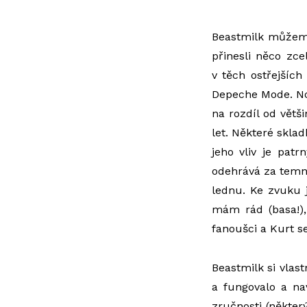
Beastmilk můžeme
přinesli něco zce
v těch ostřejšíc
Depeche Mode. No,
na rozdíl od větš
let. Některé skla
jeho vliv je patr
odehrává za temné
lednu. Ke zvuku 
mám rád (basa!),
fanoušci a Kurt s
Beastmilk si vlast
a fungovalo a na
zručnosti (někter