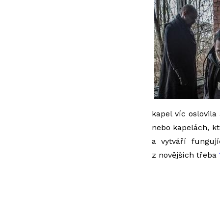
kapel víc oslovil
nebo kapelách, kte
a vytváří fungu
z novějších třeba