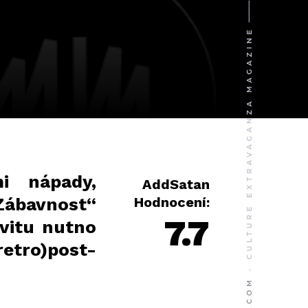
i nápady,
AddSatan
Zábavnost“
Hodnocení:
7.7
ivitu nutno
retro)post-