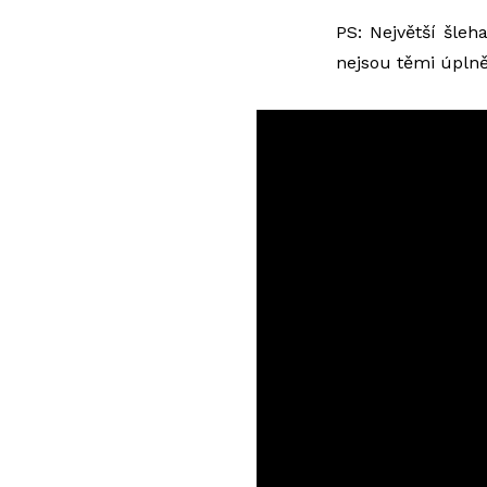
PS: Největší šleh
nejsou těmi úpln