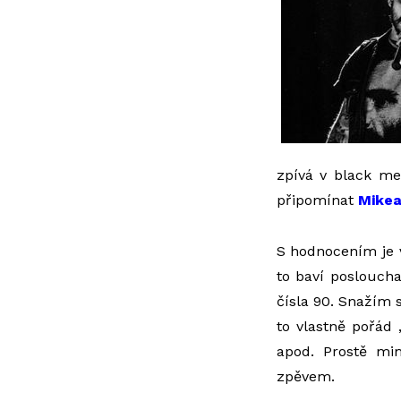
zpívá v black me
připomínat
Mikea
S hodnocením je v
to baví posloucha
čísla 90. Snažím s
to vlastně pořád 
apod. Prostě mi
zpěvem.