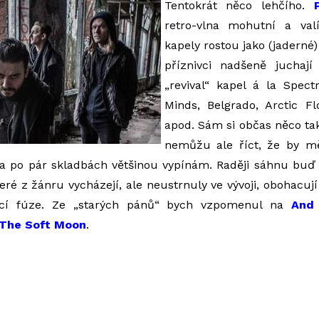
Tentokrát něco lehčího.
retro-vlna mohutní a val
kapely rostou jako (jaderné) 
příznivci nadšeně juchají
„revival“ kapel á la Spect
Minds, Belgrado, Arctic Fl
apod. Sám si občas něco ta
nemůžu ale říct, že by m
a a po pár skladbách většinou vypínám. Raději sáhnu buď p
ré z žánru vycházejí, ale neustrnuly ve vývoji, obohacují
jící fúze. Ze „starých pánů“ bych vzpomenul na
And 
The Soft Moon
.