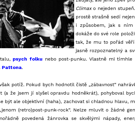
Climax
o nejeden stupeň.
prostě strašně sedí nejen
i způsobem, jak s ním 
dokáže do své role položit
tak, že mu to pořád věří
jasně rozpoznatelný a svů
talu,
psych folku
nebo post-punku. Vlastně mi tímhle 
 Pattona
.
šak potíž. Pokud bych hodnotil čistě „zábavnost“ nahráv
t (a že jsem jí slyšel opravdu hodněkrát), pohyboval b
e být ale objektivní (haha), zachovat si chladnou hlavu, m
„jenom (retro)post-punk-rock“. Nelze mluvit o žádné genial
mořádně povedená žánrovka se skvělými nápady, energ