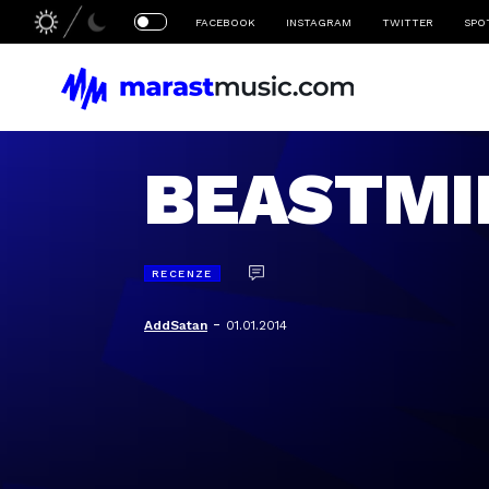
FACEBOOK
INSTAGRAM
TWITTER
SPO
BEASTMIL
RECENZE
-
AddSatan
01.01.2014