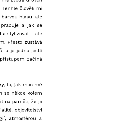
 Tenhle člověk mi
 barvou hlasu, ale
pracuje a jak se
 a stylizovat – ale
m. Přesto zůstává
j a je jedno jestli
přístupem začíná
ky, to, jak moc mě
ych se někde kolem
ít na paměti, že je
itě, objevitelství
ií, atmosférou a