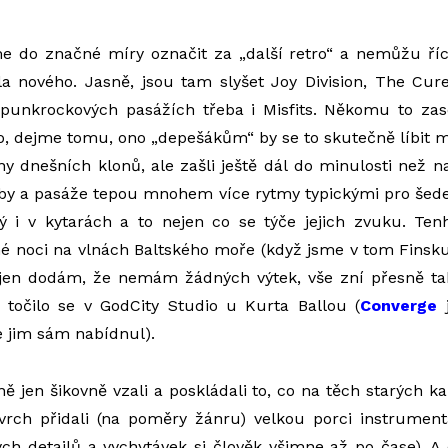
 do značné míry označit za „další retro“ a nemůžu říc
la nového. Jasně, jsou tam slyšet Joy Division, The Cure
h punkrockových pasážích třeba i Misfits. Někomu to zas
 dejme tomu, ono „depešákům“ by se to skutečně líbit mo
iny dnešních klonů, ale zašli ještě dál do minulosti než n
dby a pasáže tepou mnohem více rytmy typickými pro šede
ný i v kytarách a to nejen co se týče jejich zvuku. Ten
 noci na vlnách Baltského moře (když jsme v tom Finsku
jen dodám, že nemám žádných výtek, vše zní přesně tak
 točilo se v GodCity Studio u Kurta Ballou (
Converge
j
e jim sám nabídnul).
ně jen šikovně vzali a poskládali to, co na těch starých 
vrch přidali (na poměry žánru) velkou porci instrument
ých detailů a vychytávek si člověk všimne až po čase). A