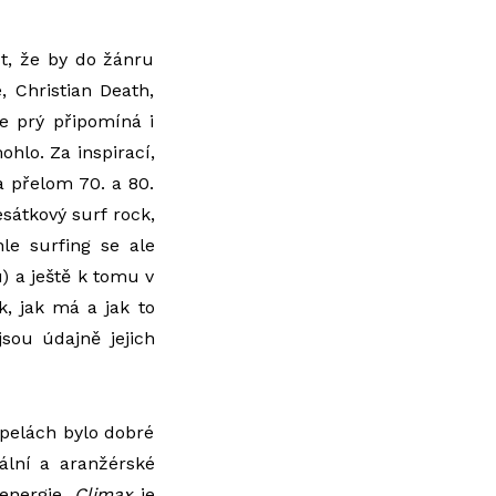
t, že by do žánru
, Christian Death,
e prý připomíná i
hlo. Za inspirací,
a přelom 70. a 80.
sátkový surf rock,
hle surfing se ale
) a ještě k tomu v
, jak má a jak to
sou údajně jejich
kapelách bylo dobré
ální a aranžérské
 energie.
Climax
je