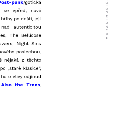
Post-punk
/gotická
í se vpřed, nové
hřiby po dešti, její
 nad autenticitou
res, The Bellicose
owers, Night Sins
kového poslechnu,
ě nějaká z těchto
o „staré klasice“,
 ho o vlivy odjinud
Also the Trees
,