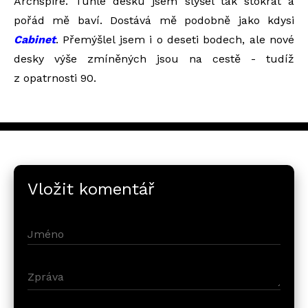
Archspire. Tuhle desku jsem slyšel tak stokrát a
pořád mě baví. Dostává mě podobně jako kdysi
Cabinet
. Přemýšlel jsem i o deseti bodech, ale nové
desky výše zmíněných jsou na cestě - tudíž
z opatrnosti 90.
Vložit komentář