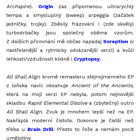
Archspire
).
Origin
zas připomenou ultrarychlý
tempa a smysluplný (sweep) arpeggia (začátek
jedničky, trojky). Zběsilý frázování i (zde skvělý)
turbodrbačky jsou společný oběma vzorům.
Z dalších přirovnání mě občas napadaj
Soreption
(v
nastřelenější a rytmicky odvázanější verzi) a kvůli
lehkosti/vzdušnosti klidně i
Cryptopsy
.
All Shall Align
kromě remasteru stejnojmenného EP
z loňska navíc obsahuje
Ancient of the Ancients
,
která na mojí verzi EP nebyla, potom nejnovější
skladbu
Rapid Elemental Disolve
a (zbytečný) outro
All Shall Align
. Zvuk je mnohem lepší než na EP.
Nakřáplá moderní čistota. Dokonce je čistší než
třeba u
Brain Drill
. Přesto to řeže a nemám pocit
umělotiny.