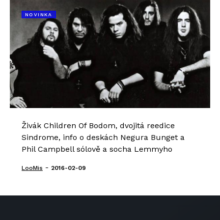
NOVINKA
Živák Children Of Bodom, dvojitá reedice
Sindrome, info o deskách Negura Bunget a
Phil Campbell sólově a socha Lemmyho
-
LooMis
2016-02-09