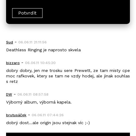
-
Sud
06.06.11 21:11:56
Deathless Ringing je naprosto skvela
-
bizzaro
06.06.11 10:45:20
dobry dobry, jen me trosku sere Prewett, ze tam misty cpe
moc rafkovek, ktery se tam ne vzdy hodej, ale jinak souhlas
s retz
-
DW
06.06.11 08:57:58
Výborný album, výborná kapela.
-
brutusáček
06.06.11 07:44:26
dobrý dost...ale origin jsou stejnak víc ;-)