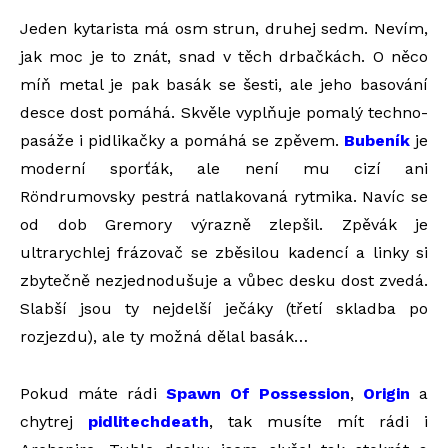
Jeden kytarista má osm strun, druhej sedm. Nevím,
jak moc je to znát, snad v těch drbačkách. O něco
míň metal je pak basák se šesti, ale jeho basování
desce dost pomáhá. Skvěle vyplňuje pomalý techno-
pasáže i pidlikačky a pomáhá se zpěvem.
Bubeník
je
moderní sporťák, ale není mu cizí ani
Röndrumovsky pestrá natlakovaná rytmika. Navíc se
od dob Gremory výrazně zlepšil. Zpěvák je
ultrarychlej frázovač se zběsilou kadencí a linky si
zbytečně nezjednodušuje a vůbec desku dost zvedá.
Slabší jsou ty nejdelší ječáky (třetí skladba po
rozjezdu), ale ty možná dělal basák…
Pokud máte rádi
Spawn Of Possession
,
Origin
a
chytrej
pidlitechdeath
, tak musíte mít rádi i