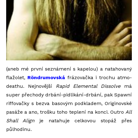
(aneb mé první seznámení s kapelou) a natahovaný
flažolet,
Röndrumovská
frázovačka i trochu atmo-
deathu. Nejnovější
Rapid Elemental Dissolve
má
super přechody drbání-pidlikání-drbání, pak Spawní
riffovačky s bezva basovým podkladem, Originovské
pasáže a ano, trošku toho teplení na konci. Outro
All
Shall Align
je natahuje celkovou stopáž přes
půlhodinu.