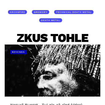
ARCHSPIRE
GREMORY
TECHNICAL DEATH METAL
DEATH METAL
ZKUS TOHLE
NOVINKA
Negură Bunget - Tul-nic-că-rînd (video)