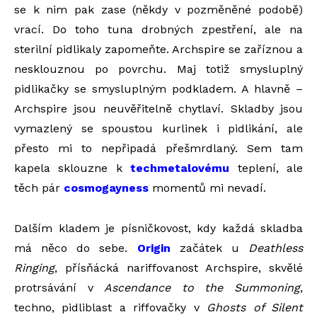
se k nim pak zase (někdy v pozměněné podobě)
vrací. Do toho tuna drobných zpestření, ale na
sterilní pidlikaly zapomeňte. Archspire se zaříznou a
nesklouznou po povrchu. Maj totiž smysluplný
pidlikačky se smysluplným podkladem. A hlavně –
Archspire jsou neuvěřitelně chytlaví. Skladby jsou
vymazlený se spoustou kurlinek i pidlikání, ale
přesto mi to nepřipadá přešmrdlaný. Sem tam
kapela sklouzne k
techmetalovému
teplení, ale
těch pár
cosmogayness
momentů mi nevadí.
Dalším kladem je písničkovost, kdy každá skladba
má něco do sebe.
Origin
začátek u
Deathless
Ringing
, přísňácká nariffovanost Archspire, skvělé
protrsávání v
Ascendance to the Summoning
,
techno, pidliblast a riffovačky v
Ghosts of Silent