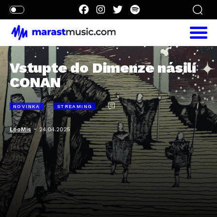
Vstupte do Dimenze násilí
CONAN
NOVINKA
STREAMING
-
LooMis
24.04.2025