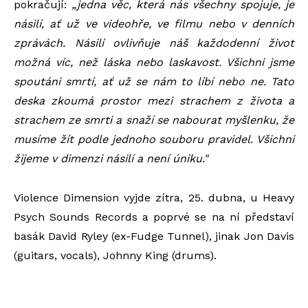
pokračují:
„jedna věc, která nás všechny spojuje, je
násilí, ať už ve videohře, ve filmu nebo v denních
zprávách. Násilí ovlivňuje náš každodenní život
možná víc, než láska nebo laskavost. Všichni jsme
spoutáni smrtí, ať už se nám to líbí nebo ne. Tato
deska zkoumá prostor mezi strachem z života a
strachem ze smrti a snaží se nabourat myšlenku, že
musíme žít podle jednoho souboru pravidel. Všichni
žijeme v dimenzi násilí a není úniku."
Violence Dimension vyjde zítra, 25. dubna, u Heavy
Psych Sounds Records a poprvé se na ní představí
basák David Ryley (ex-Fudge Tunnel), jinak
Jon Davis
(guitars, vocals), Johnny King (drums).