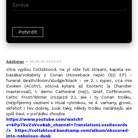
-
AddSatan
29.05.25 23:53:04
zítra vyjdou Coltsblood, na yt níže full stream, kapela ex-
basáka/vokalisty z Conan (Horseback nejvíc O))) EP) -
funeral death/doom/sludge/black - ve 2. i sypec, cca mix
Evoken (ACotV), sólová kytara až Esoteric (a Chandler
masteroval), 1. demo Cathedral (nej!), Grief, Coffinworm,
Celtic Frost/Winter (rozjezd 2.), ale i ty Conan trošku,
(ne)příjemný vazbení s ritual rytmikou, ve 4. varhany, growl,
skřehot i řev dobrej, zvuk taky, někdy trošku natáhlejší, ale
spíš baví, v pořádku zhouba
https://www.youtube.com/watch?
v=kPp7kvZoVvo&ab_channel=TranslationLossRecords
/>
https://coltsblood.bandcamp.com/album/obscured-
into-nebulous-dusk