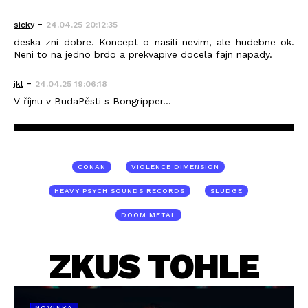
-
sicky
24.04.25 20:12:35
deska zni dobre. Koncept o nasili nevim, ale hudebne ok.
Neni to na jedno brdo a prekvapive docela fajn napady.
-
jkl
24.04.25 19:06:18
V říjnu v BudaPěsti s Bongripper...
CONAN
VIOLENCE DIMENSION
HEAVY PSYCH SOUNDS RECORDS
SLUDGE
DOOM METAL
ZKUS TOHLE
NOVINKA