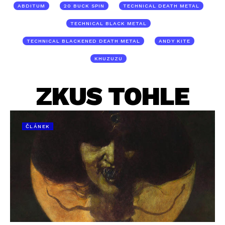
ABDITUM
20 BUCK SPIN
TECHNICAL DEATH METAL
TECHNICAL BLACK METAL
TECHNICAL BLACKENED DEATH METAL
ANDY KITE
KHUZUZU
ZKUS TOHLE
ČLÁNEK