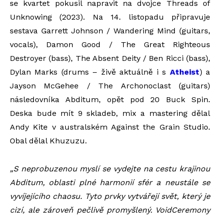
se kvartet pokusil napravit na dvojce Threads of
Unknowing (2023). Na 14. listopadu připravuje
sestava Garrett Johnson / Wandering Mind (guitars,
vocals), Damon Good / The Great Righteous
Destroyer (bass), The Absent Deity / Ben Ricci (bass),
Dylan Marks (drums – živě aktuálně i s
Atheist
) a
Jayson McGehee / The Archonoclast (guitars)
následovníka Abditum, opět pod 20 Buck Spin.
Deska bude mít 9 skladeb, mix a mastering dělal
Andy Kite v australském Against the Grain Studio.
Obal dělal Khuzuzu.
„S neprobuzenou myslí se vydejte na cestu krajinou
Abditum, oblasti plné harmonií sfér a neustále se
vyvíjejícího chaosu. Tyto prvky vytvářejí svět, který je
cizí, ale zároveň pečlivě promyšlený. VoidCeremony