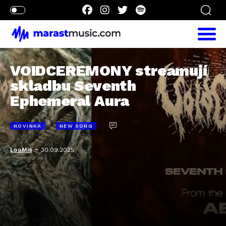
VOIDCEREMONY streamují
skladbu Seventh
Ephemeral Aura
NOVINKA
NEW SONG
-
LooMis
30.09.2025