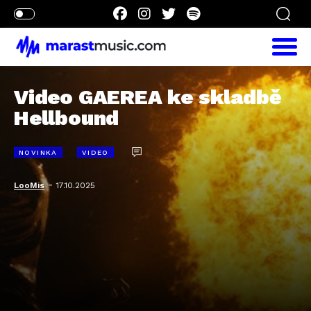
Video GAEREA ke skladbě
Hellbound
NOVINKA
VIDEO
-
LooMis
17.10.2025