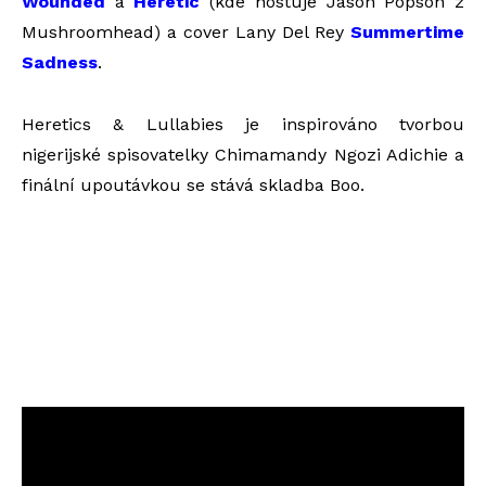
Wounded
a
Heretic
(kde hostuje Jason Popson z
Mushroomhead) a cover Lany Del Rey
Summertime
Sadness
.
Heretics & Lullabies je inspirováno tvorbou
nigerijské spisovatelky Chimamandy Ngozi Adichie a
finální upoutávkou se stává skladba Boo.