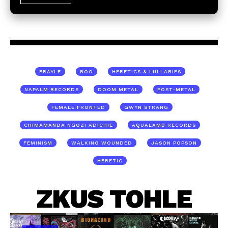
FRAYLE
BOO
HERETICS & LULLABIES
NAPALM RECORDS
DOOM METAL
POST-METAL
FEMALE FRONTED
GWYN STRANG
CHIMAMANDA NGOZI ADICHIE
AQUALAMB RECORDS
FEMINISM
WALKING WOUNDED
JASON POPSON
HERETIC
ZKUS TOHLE