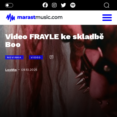
Video FRAYLE ke skladbě
Boo
NOVINKA
VIDEO
-
LooMis
09.10.2025