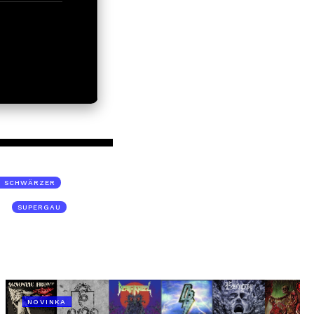
 SCHWÄRZER
SUPERGAU
NOVINKA