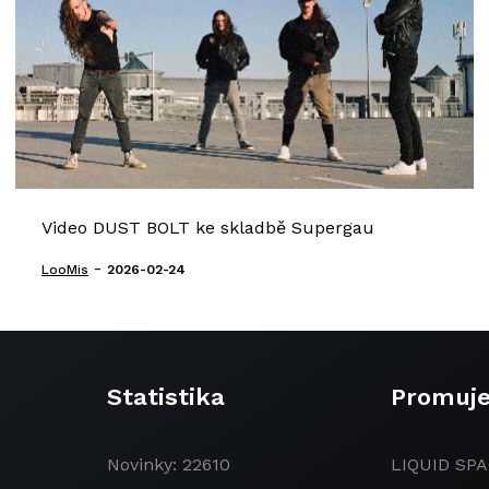
Video DUST BOLT ke skladbě Supergau
-
LooMis
2026-02-24
Statistika
Promuj
Novinky: 22610
LIQUID SPA