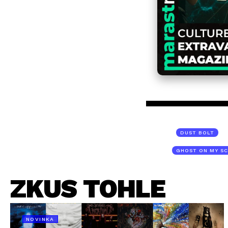
DUST BOLT
GHOST ON MY S
ZKUS TOHLE
NOVINKA