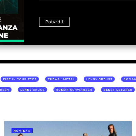
FIRE IN YOUR EYES
THRASH METAL
LENNY BREUSS
ROMAN
CREEN
LENNY BRUCE
ROMAN SCHWÄRZER
BENET LETZNER
NOVINKA