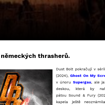
l německých thrasherů.
Dust Bolt pokračují v sér
(2024),
Ghost On My Scr
v únoru
Supergau
, ale j
deskou, která by nah
pátou
Sound & Fury (202
kapela ještě neoznámil