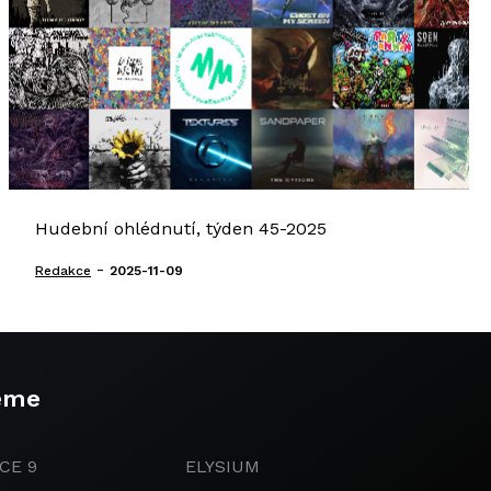
Hudební ohlédnutí, týden 45-2025
-
Redakce
2025-11-09
eme
CE 9
ELYSIUM