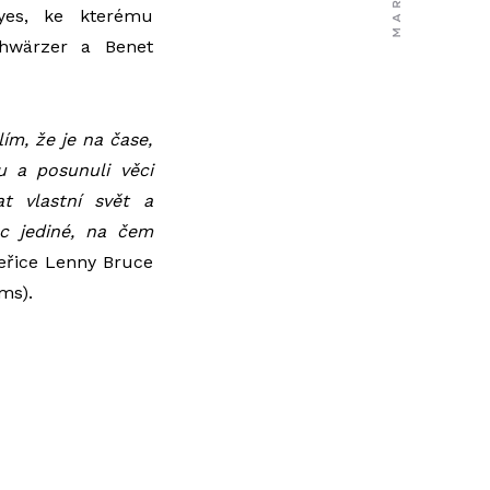
yes, ke kterému
chwärzer a Benet
ím, že je na čase,
u a posunuli věci
t vlastní svět a
ec jediné, na čem
eřice Lenny Bruce
ms).