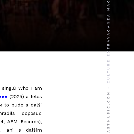
ii singlů Who I am
een
(2025) a letos
ak to bude s další
radila doposud
4, AFM Records),
a, ani s dalším