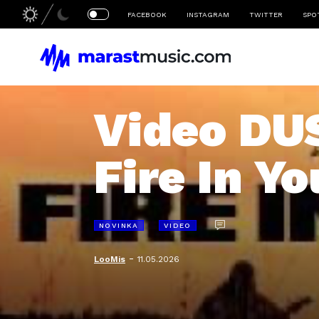
FACEBOOK
INSTAGRAM
TWITTER
SPO
Video DU
Fire In Y
NOVINKA
VIDEO
-
LooMis
11.05.2026