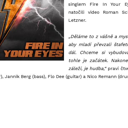
singlem
Fire In Your E
natočili video Roman S
Letzner.
„Děláme to z vášně a mysl
aby mladí převzali štafet
dál. Chceme si vybudova
tohle je začátek. Nakon
záleží, je hudba,“
praví čtv
ar), Jannik Berg (bass), Flo Dee (guitar) a Nico Remann (dru