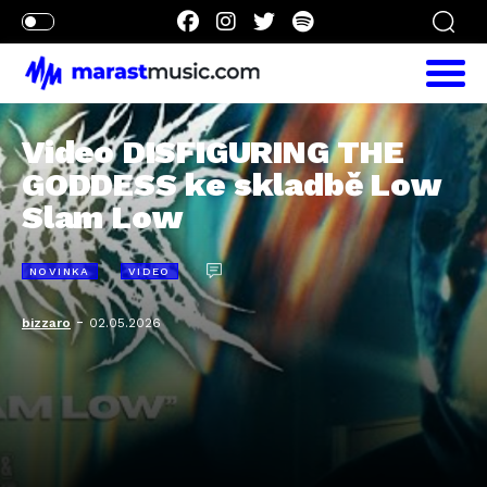
Video DISFIGURING THE
GODDESS ke skladbě Low
Slam Low
NOVINKA
VIDEO
-
bizzaro
02.05.2026