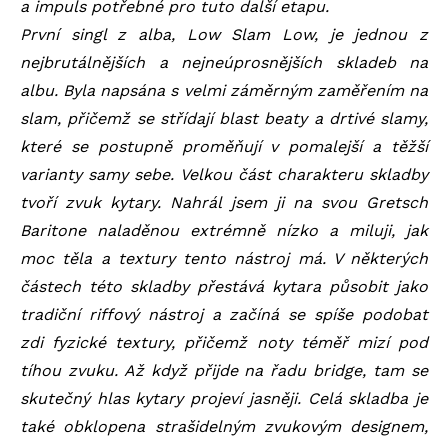
a impuls potřebné pro tuto další etapu.
První singl z alba, Low Slam Low, je jednou z
nejbrutálnějších a nejneúprosnějších skladeb na
albu. Byla napsána s velmi záměrným zaměřením na
slam, přičemž se střídají blast beaty a drtivé slamy,
které se postupně proměňují v pomalejší a těžší
varianty samy sebe. Velkou část charakteru skladby
tvoří zvuk kytary. Nahrál jsem ji na svou Gretsch
Baritone naladěnou extrémně nízko a miluji, jak
moc těla a textury tento nástroj má. V některých
částech této skladby přestává kytara působit jako
tradiční riffový nástroj a začíná se spíše podobat
zdi fyzické textury, přičemž noty téměř mizí pod
tíhou zvuku. Až když přijde na řadu bridge, tam se
skutečný hlas kytary projeví jasněji. Celá skladba je
také obklopena strašidelným zvukovým designem,