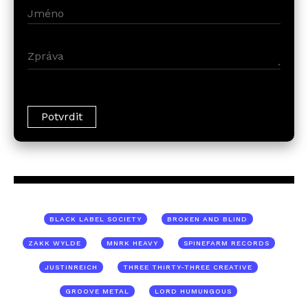
BLACK LABEL SOCIETY
BROKEN AND BLIND
ZAKK WYLDE
MNRK HEAVY
SPINEFARM RECORDS
JUSTINREICH
THREE THIRTY-THREE CREATIVE
GROOVE METAL
LORD HUMUNGOUS