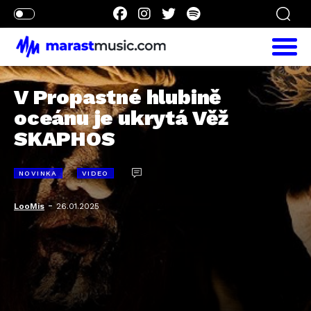
V Propastné hlubině
oceánu je ukrytá Věž
SKAPHOS
NOVINKA
VIDEO
-
LooMis
26.01.2025