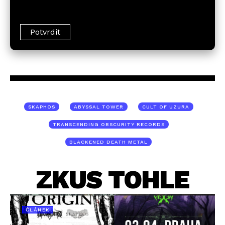
SKAPHOS
ABYSSAL TOWER
CULT OF UZURA
TRANSCENDING OBSCURITY RECORDS
BLACKENED DEATH METAL
ZKUS TOHLE
ČLÁNEK