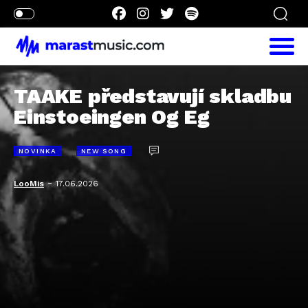
TAAKE představují skladbu
Einstoeingen Og Eg
NOVINKA
NEW SONG
-
LooMis
17.06.2026