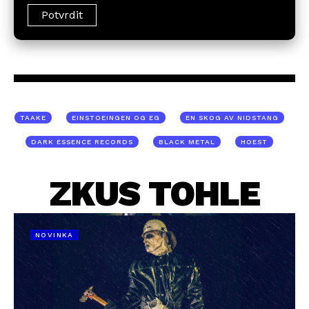
TAAKE
EINSTOEINGEN OG EG
EN SKOG AV NIDSTANG
DARK ESSENCE RECORDS
BLACK METAL
HOEST
ZKUS TOHLE
NOVINKA