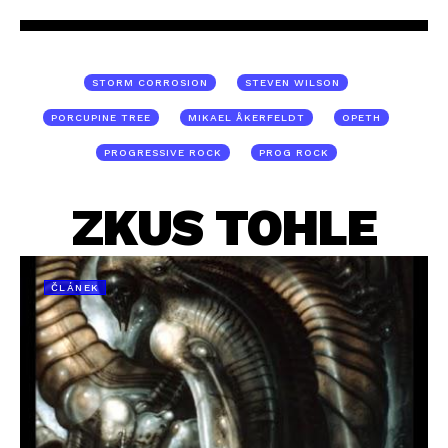
STORM CORROSION
STEVEN WILSON
PORCUPINE TREE
MIKAEL ÅKERFELDT
OPETH
PROGRESSIVE ROCK
PROG ROCK
ZKUS TOHLE
ČLÁNEK