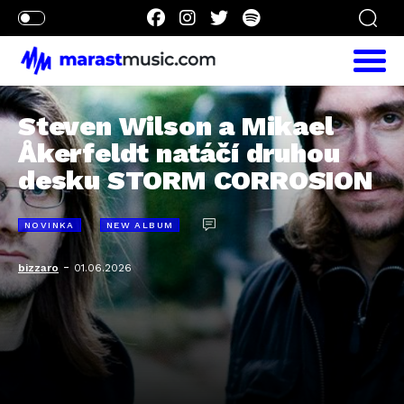
Steven Wilson a Mikael
Åkerfeldt natáčí druhou
desku STORM CORROSION
NOVINKA
NEW ALBUM
-
bizzaro
01.06.2026