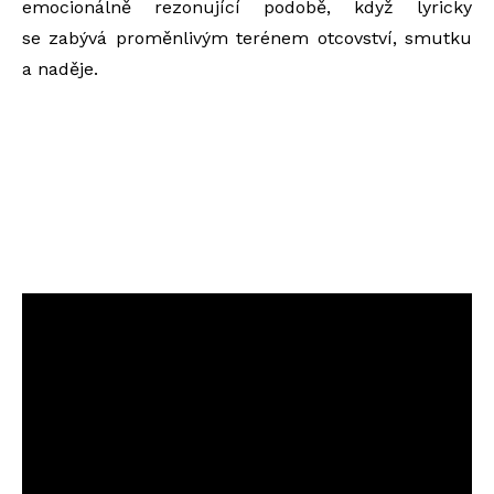
emocionálně rezonující podobě, když lyricky
se
zabývá proměnlivým terénem otcovství, smutku
a naděje.