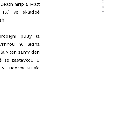
Death Grip a Matt
 TX) ve skladbě
sh.
rodejní pulty (a
 vrhnou 9. ledna
ela v ten samý den
pě se zastávkou u
ze v Lucerna Music