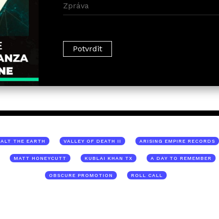
SALT THE EARTH
VALLEY OF DEATH II
ARISING EMPIRE RECORDS
MATT HONEYCUTT
KUBLAI KHAN TX
A DAY TO REMEMBER
OBSCURE PROMOTION
ROLL CALL