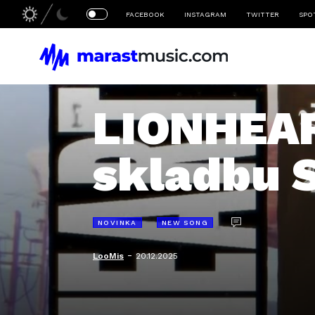
FACEBOOK
INSTAGRAM
TWITTER
SPO
LIONHEAR
skladbu S
NOVINKA
NEW SONG
-
LooMis
20.12.2025