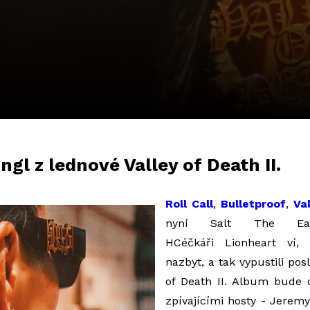
ngl z lednové Valley of Death II.
Roll Call
,
Bulletproof
,
Va
nyní
Salt The E
HCéčkáři Lionheart ví,
nazbyt, a tak vypustili posl
of Death II. Album bude
zpívajícími hosty - Jerem