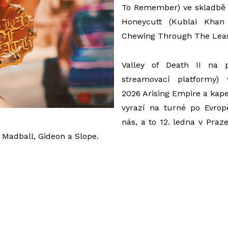
To Remember) ve skladbě 
Honeycutt (Kublai Khan
Chewing Through The Lea
Valley of Death II
na p
streamovací platformy)
2026 Arising Empire a kap
vyrazí na turné po Evro
nás, a to 12. ledna v Pra
Madball, Gideon a Slope.