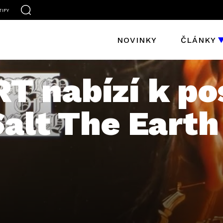
TIFY
NOVINKY
ČLÁNKY
T nabízí k po
alt The Earth