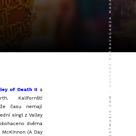
lley of Death II
a
arth.
Kalifornští
 že času nemají
ední singl z Valley
 obohaceno dvěma
y McKinnon (A Day