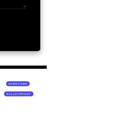
HARDCORE
BULLETPROOF