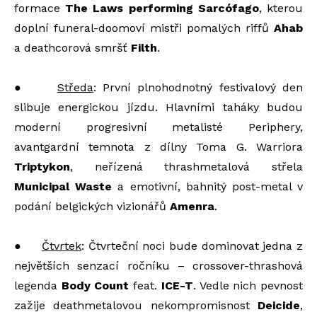
formace
The Laws performing Sarcófago
, kterou
doplní funeral-doomoví mistři pomalých riffů
Ahab
a deathcorová smršť
Filth
.
●
Středa
: První plnohodnotný festivalový den
slibuje energickou jízdu. Hlavními taháky budou
moderní progresivní metalisté Periphery,
avantgardní temnota z dílny Toma G. Warriora
Triptykon
, neřízená thrashmetalová střela
Municipal Waste
a emotivní, bahnitý post-metal v
podání belgických vizionářů
Amenra
.
●
Čtvrtek
: Čtvrteční noci bude dominovat jedna z
největších senzací ročníku – crossover-thrashová
legenda
Body Count
feat.
ICE-T
. Vedle nich pevnost
zažije deathmetalovou nekompromisnost
Deicide
,