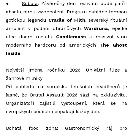
●
Sobota
: Závěrečný den festivalu bude patřit
absolutnímu vyvrcholení. Program nabídne temnou
gotickou legendu
Cradle of Filth
, severský rituální
ambient v podání uhrančivých
Wardruna
, epické
otce doom metalu
Candlemass
a masivní vlnu
moderního hardcoru od amerických
The Ghost
Inside
.
Největší jména ročníku 2026: Unikátní fúze a
žánrové milníky
Při pohledu na soupisku letošních headlinerů je
jasné, že Brutal Assault 2026 sází na exkluzivitu.
Organizátoři zajistili vystoupení, která se na
evropských pódiích neopakují každý den.
Bohatá food zóna
: Gastronomický ráj pro