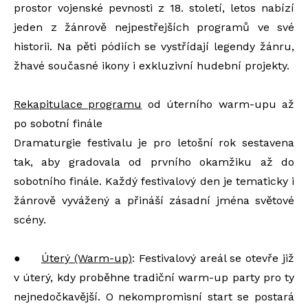
prostor vojenské pevnosti z 18. století, letos nabízí
jeden z žánrově nejpestřejších programů ve své
historii. Na pěti pódiích se vystřídají legendy žánru,
žhavé současné ikony i exkluzivní hudební projekty.
Rekapitulace programu
od úterního warm-upu až
po sobotní finále
Dramaturgie festivalu je pro letošní rok sestavena
tak, aby gradovala od prvního okamžiku až do
sobotního finále. Každý festivalový den je tematicky i
žánrově vyvážený a přináší zásadní jména světové
scény.
●
Úterý (Warm-up)
: Festivalový areál se otevře již
v úterý, kdy proběhne tradiční warm-up party pro ty
nejnedočkavější. O nekompromisní start se postará