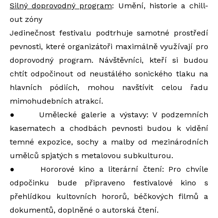
Silný doprovodný program
: Umění, historie a chill-
out zóny
Jedinečnost festivalu podtrhuje samotné prostředí
pevnosti, které organizátoři maximálně využívají pro
doprovodný program. Návštěvníci, kteří si budou
chtít odpočinout od neustálého sonického tlaku na
hlavních pódiích, mohou navštívit celou řadu
mimohudebních atrakcí.
● Umělecké galerie a výstavy: V podzemních
kasematech a chodbách pevnosti budou k vidění
temné expozice, sochy a malby od mezinárodních
umělců spjatých s metalovou subkulturou.
● Hororové kino a literární čtení: Pro chvíle
odpočinku bude připraveno festivalové kino s
přehlídkou kultovních hororů, béčkových filmů a
dokumentů, doplněné o autorská čtení.