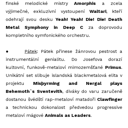
finské melodické mistry
Amorphis
a zcela
výjimečné, exkluzivní vystoupení
Waltari
, kteří
odehrají svou desku
Yeah! Yeah! Die! Die! Death
Metal Symphony in Deep C
za doprovodu
kompletního symfonického orchestru.
●
Pátek
: Pátek přinese žánrovou pestrost a
instrumentální genialitu. Do Josefova dorazí
kultovní, funkově-metaloví mimozemšťané
Primus
.
Unikátní set slibuje islandská blackmetalová elita v
projektu
Misþyrming and Nergal plays
Behemoth`s Sventevith
, diváky do varu zaručeně
dostanou švédští rap-metaloví matadoři
Clawfinger
a technickou dokonalost předvedou progressive
metaloví mágové
Animals as Leaders
.