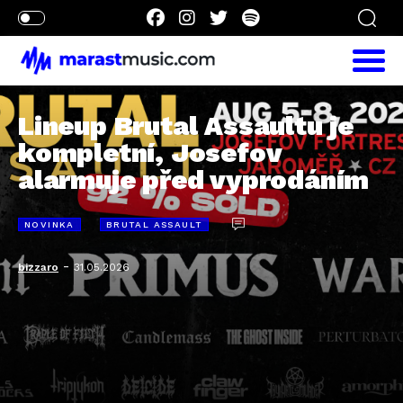
Lineup Brutal Assaultu je
kompletní, Josefov
alarmuje před vyprodáním
NOVINKA
BRUTAL ASSAULT
-
bizzaro
31.05.2026