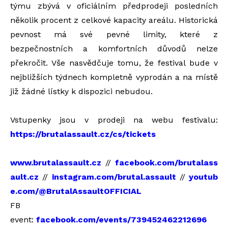
týmu zbývá v oficiálním předprodeji posledních
několik procent z celkové kapacity areálu. Historická
pevnost má své pevné limity, které z
bezpečnostních a komfortních důvodů nelze
překročit. Vše nasvědčuje tomu, že festival bude v
nejbližších týdnech kompletně vyprodán a na místě
již žádné lístky k dispozici nebudou.
Vstupenky jsou v prodeji na webu festivalu:
https://brutalassault.cz/cs/tickets
www.brutalassault.cz
//
facebook.com/brutalass
ault.cz
//
instagram.com/brutal.assault
//
youtub
e.com/@BrutalAssaultOFFICIAL
FB
event:
facebook.com/events/739452462212696