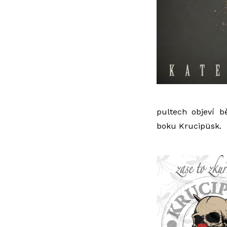
pultech objeví 
boku
Krucipüsk
.