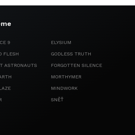
eme
CE 9
ELYSIUM
D FLESH
GODLESS TRUTH
IT ASTRONAUTS
FORGOTTEN SILENCE
ARTH
MORTHYMER
LAZE
MINDWORK
R
SNĚŤ