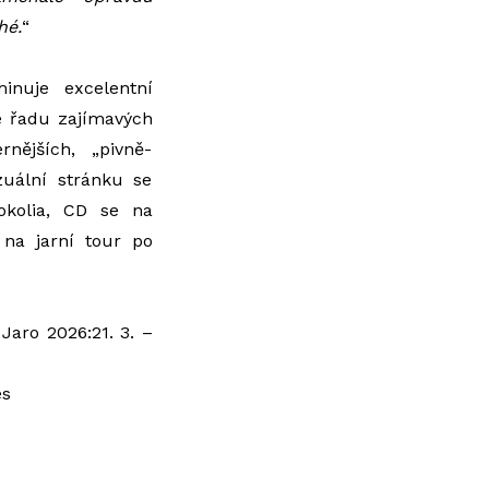
hé.
“
nuje excelentní
je řadu zajímavých
nějších, „pivně-
zuální stránku se
Kokolia, CD se na
na jarní tour po
Jaro 2026:
21. 3.
–
e
es