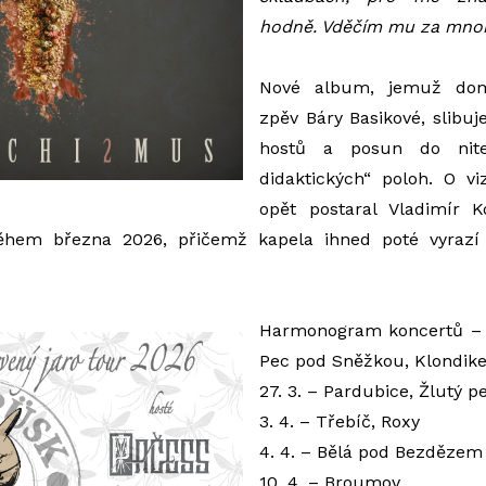
hodně. Vděčím mu za mno
Nové album, jemuž domi
zpěv Báry Basikové, slibu
hostů a posun do niter
didaktických“ poloh. O vi
opět postaral Vladimír 
během března 2026, přičemž kapela ihned poté vyrazí 
Harmonogram koncertů – 
Pec pod Sněžkou, Klondik
27. 3.
– Pardubice, Žlutý p
3. 4.
– Třebíč, Roxy
4. 4.
– Bělá pod Bezdězem
10. 4.
– Broumov