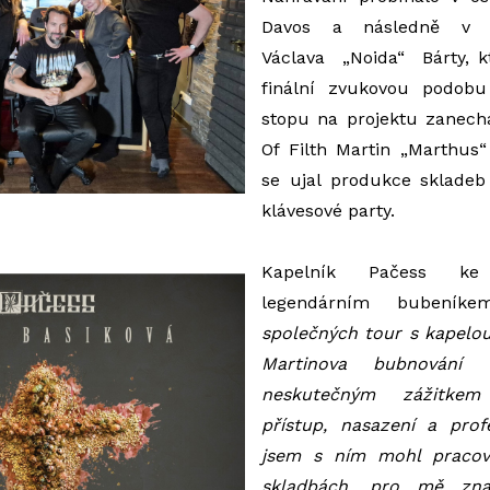
Davos a následně v P
Václava
„Noida“
Bárty, k
finální zvukovou podobu
stopu na projektu zanech
Of Filth Martin „Marthus“
se ujal produkce skladeb
klávesové party.
Kapelník Pačess ke
legendárním bubeníke
společných tour s kapelou
Martinova bubnování
neskutečným zážitkem
přístup, nasazení a profe
jsem s ním mohl pracov
skladbách, pro mě zn