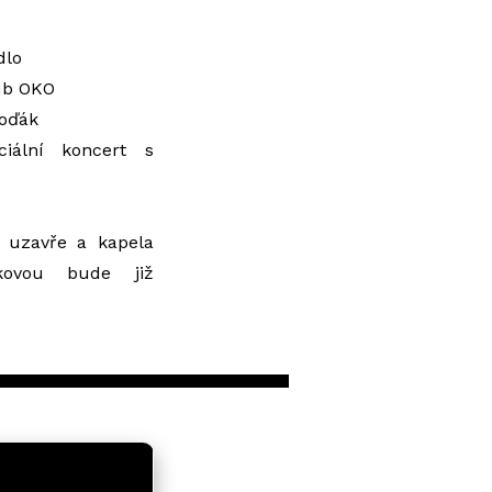
dlo
ub OKO
oďák
iální koncert s
a uzavře a kapela
kovou bude již