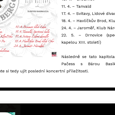
11. 4.
– Tanvald
17. 4.
– Svitavy, Lidové diva
18. 4.
– Havlíčkův Brod, Kl
24. 4.
– Jaroměř, Klub Nár
22. 5.
– Drnovice (spec
kapelou XIII. století)
Následně se tato kapitol
Pačess s Bárou Basi
e si tedy ujít poslední koncertní příležitosti.