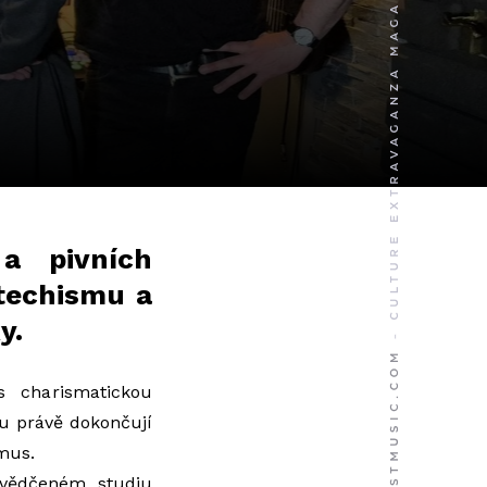
a pivních
atechismu a
y.
 charismatickou
u právě dokončují
mus.
svědčeném studiu