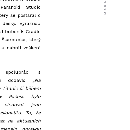
aranoid Studio
terý se postaral o
 desky. Výraznou
al bubeník Cradle
 Škaroupka, který
 a nahrál veškeré
 spolupráci s
m dodává:
„Na
 Titanic či během
 v Pačess bylo
 sledovat jeho
sionalitu. To, že
at na aktuálních
amenalo opravdu