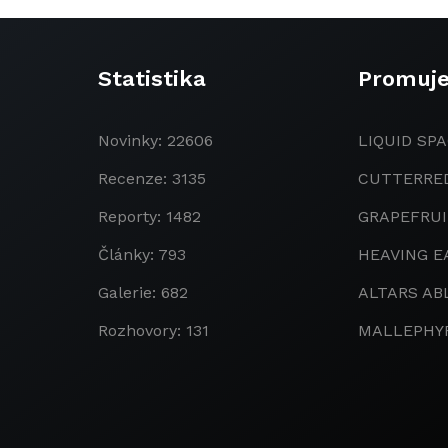
Statistika
Promuj
Novinky: 22606
LIQUID SPA
Recenze: 3135
CUTTERRE
Reporty: 1482
GRAPEFRU
Články: 793
HEAVING E
Galerie: 682
ALTARS AB
Rozhovory: 131
MALLEPHY