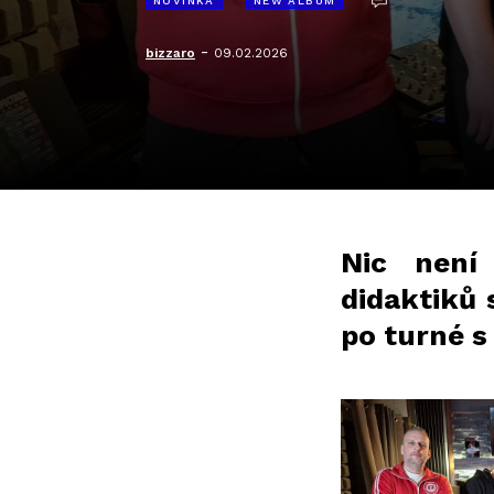
NOVINKA
NEW ALBUM
-
bizzaro
09.02.2026
Nic není
didaktiků 
po turné s