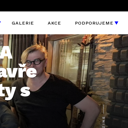
GALERIE
AKCE
PODPORUJEME
RA
avře
ty s