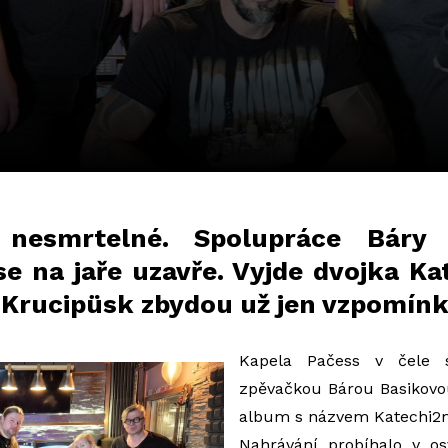
 nesmrtelné. Spolupráce Báry 
se na jaře uzavře. Vyjde dvojka K
 Krucipüsk zbydou už jen vzpomínk
Kapela Pačess v čele s
zpěvačkou Bárou Basikovo
album s názvem Katechi2
Nahrávání probíhalo v o