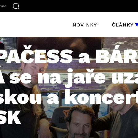
TIFY
NOVINKY
ČLÁNKY
 PAČESS a BÁ
se na jaře uz
kou a koncer
SK