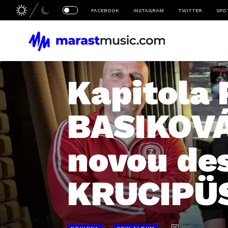
FACEBOOK
INSTAGRAM
TWITTER
SPO
Kapitola
BASIKOVÁ 
novou des
KRUCIPÜ