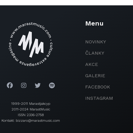
Menu
NOVINKY
ČLANKY
AKCE
GALERIE
FACEBOOK
INSTAGRAM
1999-2011 Marastjakcyp
2011-2024 MarastMusic
ISSN 2336-2758
Kontakt: bizzaro@marastmusic.com