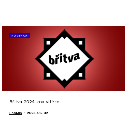
NOVINKA
Břitva 2024 zná vítěze
-
LooMis
2025-06-02