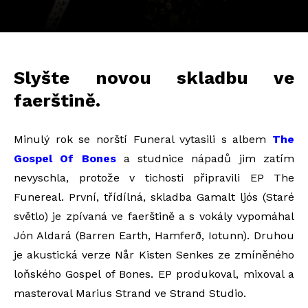
Slyšte novou skladbu ve
faerštině.
Minulý rok se norští Funeral vytasili s albem
The
Gospel Of Bones
a studnice nápadů jim zatím
nevyschla, protože v tichosti připravili EP The
Funereal. První, třídílná, skladba Gamalt ljós (Staré
světlo) je
zpívaná ve faerštině a s vokály vypomáhal
Jón Aldará (Barren Earth, Hamferð, Iotunn). Druhou
je akustická verze Når Kisten Senkes ze zmíněného
loňského Gospel of Bones.
EP produkoval, mixoval a
masteroval Marius Strand ve Strand Studio.