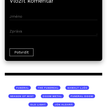
Vložit komentář
FUNERAL
THE FUNEREAL
GAMALT LJÓS
SEASON OF MIST
DOOM METAL
FUNERAL DOOM
OLD LIGHT
JÓN ALDARÁ