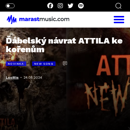
Ďábelský návrat ATTILA ke
kořenům
NOVINKA
NEW SONG
-
LooMis
24.05.2024