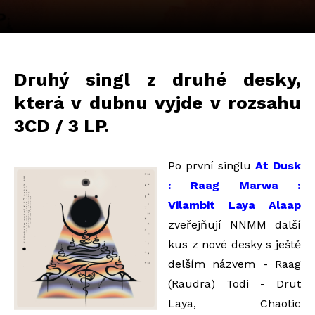
Druhý singl z druhé desky,
která v dubnu vyjde v rozsahu
3CD / 3 LP.
Po první singlu
At Dusk
: Raag Marwa :
Vilambit Laya Alaap
zveřejňují NNMM další
kus z nové desky s ještě
delším názvem - Raag
(Raudra) Todi - Drut
Laya, Chaotic