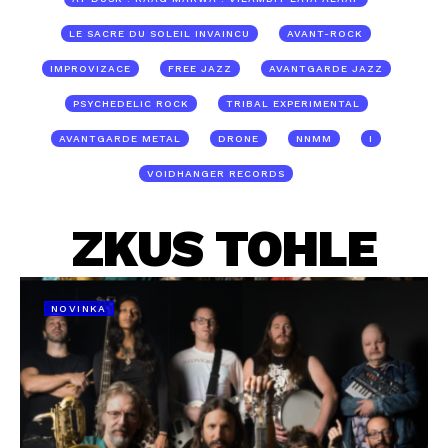
LE SACRE DU SOLEIL INVAINCU
AVANT-ROCK
IMPROVIZACE
FREE JAZZ
AVANTGARDE JAZZ
PSYCHEDELIC ROCK
TRIBAL EXPERIMENTAL
AVANTGARDE METAL
DRONE
NNMM
I
VOIDHANGER RECORDS
ZKUS TOHLE
NOVINKA