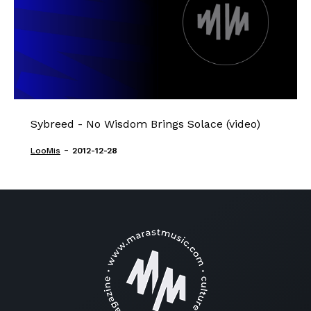
Sybreed - No Wisdom Brings Solace (video)
-
LooMis
2012-12-28