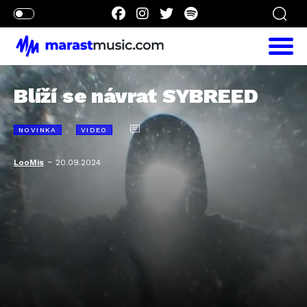
Blíží se návrat SYBREED
NOVINKA
VIDEO
-
LooMis
20.09.2024