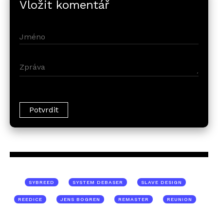
Vložit komentář
SYBREED
SYSTEM DEBASER
SLAVE DESIGN
REEDICE
JENS BOGREN
REMASTER
REUNION