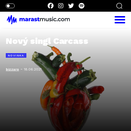
Nový singl Carcass
NOVINKA
-
bizzaro
18.06.2021