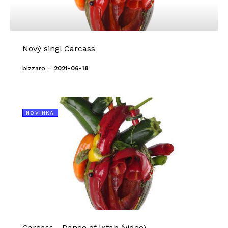
Nový singl Carcass
-
bizzaro
2021-06-18
NOVINKA
Carcass - Dance of Ixtab (video)