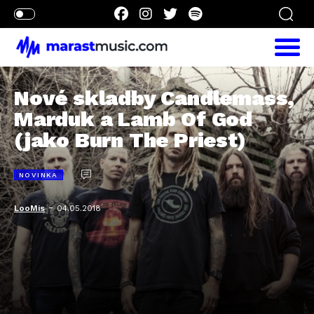
Nové skladby Candlemass,
Marduk a Lamb Of God
(jako Burn The Priest)
NOVINKA
-
LooMis
04.05.2018