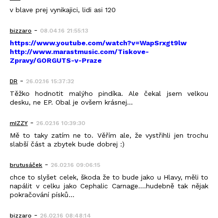
v blave prej vynikajici, lidi asi 120
-
bizzaro
08.04.16 21:55:13
https://www.youtube.com/watch?v=WapSrxgt9lw
http://www.marastmusic.com/Tiskove-
Zpravy/GORGUTS-v-Praze
-
DR
26.02.16 15:37:32
Těžko hodnotit malýho pindíka. Ale čekal jsem velkou
desku, ne EP. Obal je ovšem krásnej...
-
mIZZY
26.02.16 10:39:30
Mě to taky zatím ne to. Věřím ale, že vystřihli jen trochu
slabší část a zbytek bude dobrej :)
-
brutusáček
26.02.16 09:06:15
chce to slyšet celek, škoda že to bude jako u Hlavy, měli to
napálit v celku jako Cephalic Carnage....hudebně tak nějak
pokračování písků...
-
bizzaro
26.02.16 08:48:14