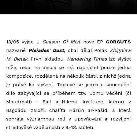
13/05 vyjde u
Season Of Mist
nové EP
GORGUTS
nazvané
Pleiades' Dust
, obal dělal Polák
Zbigniew
M. Bielak
. První skladbu
Wandering Times
lze slyšet
níže, resp. na desce se má nacházet pouze jedna
kompozice, rozdělená na několik částí, z nichž jedna
je právě ke slyšení. Textově se jedná o koncepční
dílo zabývající se příběhem tzv. Domu Vědění (či
Moudrosti) - Bajt al-Hikma, instituce, kterou v
Bagdádu založil chalífa Hárún ar-Rašíd, a která
sehrála významnou roli v upevňování a rozvíjení
středověké vzdělanosti v 8.-13. století.