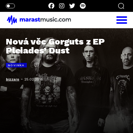
Nová věc Gorguts z EP
Pleiades’ Dust
NOVINKA
-
bizzaro
25.02.2016