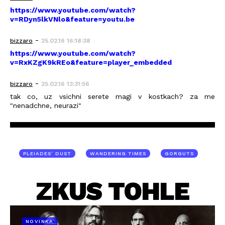
https://www.youtube.com/watch?
v=RDyn5lkVNlo&feature=youtu.be
-
bizzaro
25.02.16 16:18:38
https://www.youtube.com/watch?
v=RxKZgK9kREo&feature=player_embedded
-
bizzaro
25.02.16 13:31:56
tak co, uz vsichni serete magi v kostkach? za me
"nenadchne, neurazi"
PLEIADES’ DUST
WANDERING TIMES
GORGUTS
ZKUS TOHLE
NOVINKA