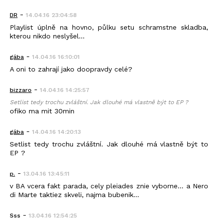
-
DR
14.04.16 23:04:58
Playlist úplně na hovno, půlku setu schramstne skladba,
kterou nikdo neslyšel...
-
gába
14.04.16 16:10:01
A oni to zahrají jako doopravdy celé?
-
bizzaro
14.04.16 14:25:57
Setlist tedy trochu zvláštní. Jak dlouhé má vlastně být to EP ?
ofiko ma mit 30min
-
gába
14.04.16 14:20:13
Setlist tedy trochu zvláštní. Jak dlouhé má vlastně být to
EP ?
-
p.
13.04.16 13:45:11
v BA vcera fakt parada, cely pleiades znie vyborne... a Nero
di Marte taktiez skveli, najma bubenik...
-
Sss
13.04.16 12:54:25