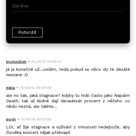
-
brutusáček
15.04.16 10:09:17
já je konečně už...uvidim, teda pokud se něco do té desáté
nestane :D
-
gába
15.04.16 09:33:08
ale no tak, jaká stagnace? kdyby tu hráli často jako Napalm
Death, tak ať klidně dají devadesát procent z něčeho co
nikdo nezná, ale takhle...
-
gorth
15.04.16 08:12:05
LOL ať žije stagnace a vyžívání z minulosti nedejbože, aby
člověka koncert nějak překvapil