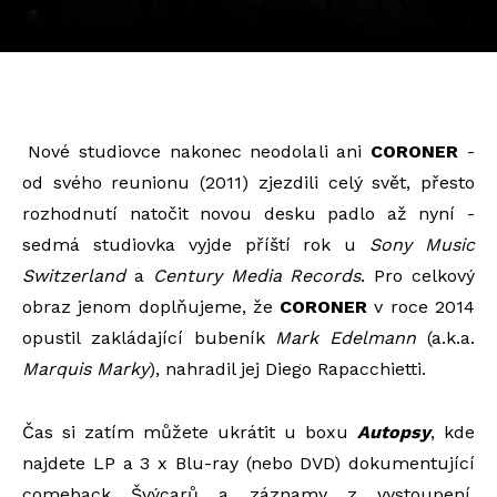
Nové studiovce nakonec neodolali ani
CORONER
-
od svého reunionu (2011) zjezdili celý svět, přesto
rozhodnutí natočit novou desku padlo až nyní -
sedmá studiovka vyjde příští rok u
Sony Music
Switzerland
a
Century Media Records
. Pro celkový
obraz jenom doplňujeme, že
CORONER
v roce 2014
opustil zakládající bubeník
Mark Edelmann
(a.k.a.
Marquis Marky
), nahradil jej Diego Rapacchietti.
Čas si zatím můžete ukrátit u boxu
Autopsy
, kde
najdete LP a 3 x Blu-ray (nebo DVD) dokumentující
comeback Švýcarů a záznamy z vystoupení.