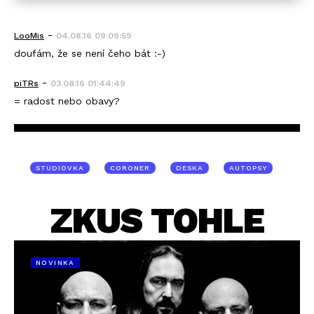
-
LooMis
04.08.16 09:09:59
doufám, že se není čeho bát :-)
-
piTRs
03.08.16 01:44:49
= radost nebo obavy?
STUDIOVKA
CORONER
DESKA
AUTOPSY
ZKUS TOHLE
NOVINKA