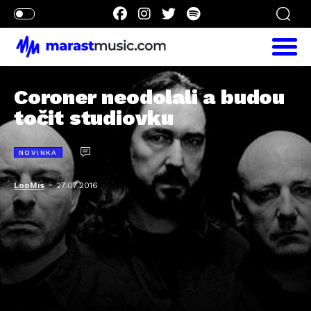
Coroner neodolali a budou
točit studiovku
NOVINKA
-
LooMis
27.07.2016