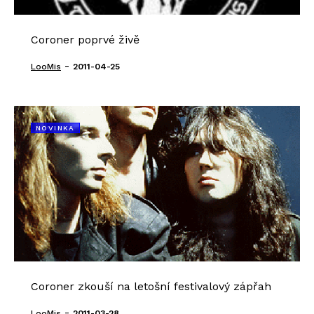
Coroner poprvé živě
-
LooMis
2011-04-25
NOVINKA
Coroner zkouší na letošní festivalový zápřah
-
LooMis
2011-03-28