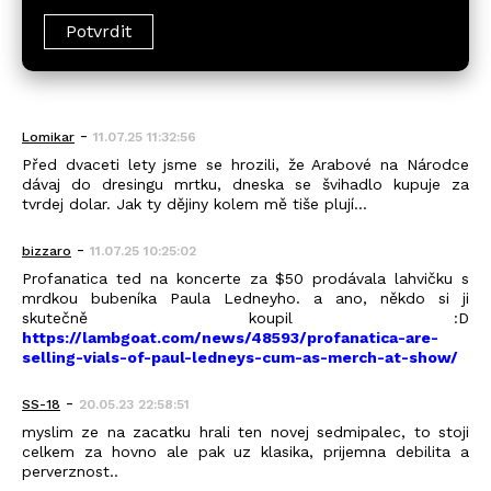
-
Lomikar
11.07.25 11:32:56
Před dvaceti lety jsme se hrozili, že Arabové na Národce
dávaj do dresingu mrtku, dneska se švihadlo kupuje za
tvrdej dolar. Jak ty dějiny kolem mě tiše plují...
-
bizzaro
11.07.25 10:25:02
Profanatica ted na koncerte za $50 prodávala lahvičku s
mrdkou bubeníka Paula Ledneyho. a ano, někdo si ji
skutečně koupil :D
https://lambgoat.com/news/48593/profanatica-are-
selling-vials-of-paul-ledneys-cum-as-merch-at-show/
-
SS-18
20.05.23 22:58:51
myslim ze na zacatku hrali ten novej sedmipalec, to stoji
celkem za hovno ale pak uz klasika, prijemna debilita a
perverznost..