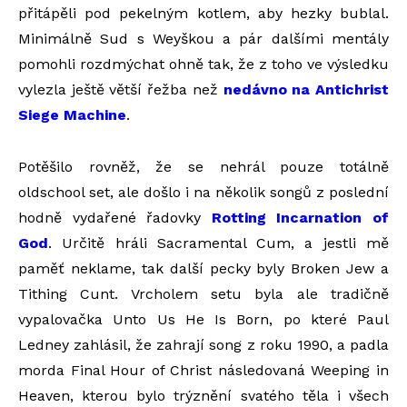
přitápěli pod pekelným kotlem, aby hezky bublal.
Minimálně Sud s Weyškou a pár dalšími mentály
pomohli rozdmýchat ohně tak, že z toho ve výsledku
vylezla ještě větší řežba než
nedávno na Antichrist
Siege Machine
.
Potěšilo rovněž, že se nehrál pouze totálně
oldschool set, ale došlo i na několik songů z poslední
hodně vydařené řadovky
Rotting Incarnation of
God
. Určitě hráli Sacramental Cum, a jestli mě
paměť neklame, tak další pecky byly Broken Jew a
Tithing Cunt. Vrcholem setu byla ale tradičně
vypalovačka Unto Us He Is Born, po které Paul
Ledney zahlásil, že zahrají song z roku 1990, a padla
morda Final Hour of Christ následovaná Weeping in
Heaven, kterou bylo trýznění svatého těla i všech