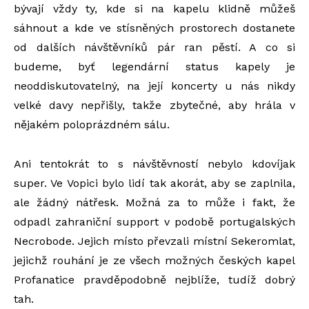
bývají vždy ty, kde si na kapelu klidně můžeš
sáhnout a kde ve stísněných prostorech dostanete
od dalších návštěvníků pár ran pěstí. A co si
budeme, byť legendární status kapely je
neoddiskutovatelný, na její koncerty u nás nikdy
velké davy nepřišly, takže zbytečné, aby hrála v
nějakém poloprázdném sálu.
Ani tentokrát to s návštěvností nebylo kdovíjak
super. Ve Vopici bylo lidí tak akorát, aby se zaplnila,
ale žádný nátřesk. Možná za to může i fakt, že
odpadl zahraniční support v podobě portugalských
Necrobode. Jejich místo převzali místní Sekeromlat,
jejichž rouhání je ze všech možných českých kapel
Profanatice pravděpodobně nejblíže, tudíž dobrý
tah.