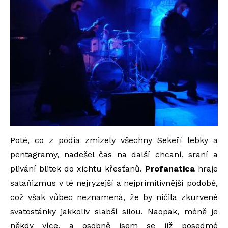
Poté, co z pódia zmizely všechny Sekeří lebky a
pentagramy, nadešel čas na další chcaní, sraní a
plivání blitek do xichtu křesťanů.
Profanatica
hraje
sataňizmus v té nejryzejší a nejprimitivnější podobě,
což však vůbec neznamená, že by ničila zkurvené
svatostánky jakkoliv slabší silou. Naopak, méně je
někdy více, a osobně jsem se již posedmé