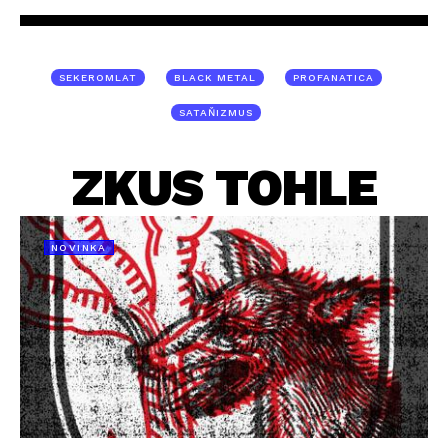
SEKEROMLAT
BLACK METAL
PROFANATICA
SATAŇIZMUS
ZKUS TOHLE
NOVINKA