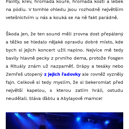
Painty, krev, hromada kouře, hromada kostí a lebek
na pódiu. V tomhle ohledu jsou rozhodně největším
vetešnictvím u nás a kouká se na ně fakt parádně.
Škoda jen, že ten sound měli zrovna dost přepálený
a těžko se hledalo nějaké opravdu dobré místo, kde
bych si jejich koncert užil naplno. Nejvíce mě tedy
bavily hlavně pecky z prvního dema, protože Fosgen
a Rituály znám už nazpaměť. Drápy a tesáky nebo
Zemřeš utopený
z jejich řadovky
ale rovněž vyzněly
fajn. Celkově si tedy myslím, že si Sekeromlat před
největší kapelou, s kterou zatím hráli, ostudu
neudělali. Sláva ďáblu a Abylayově mamce!