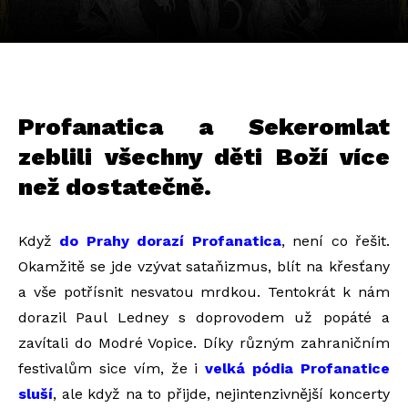
Profanatica a Sekeromlat
zeblili všechny děti Boží více
než dostatečně.
Když
do Prahy dorazí Profanatica
, není co řešit.
Okamžitě se jde vzývat sataňizmus, blít na křesťany
a vše potřísnit nesvatou mrdkou. Tentokrát k nám
dorazil Paul Ledney s doprovodem už popáté a
zavítali do Modré Vopice. Díky různým zahraničním
festivalům sice vím, že i
velká pódia Profanatice
sluší
, ale když na to přijde, nejintenzivnější koncerty