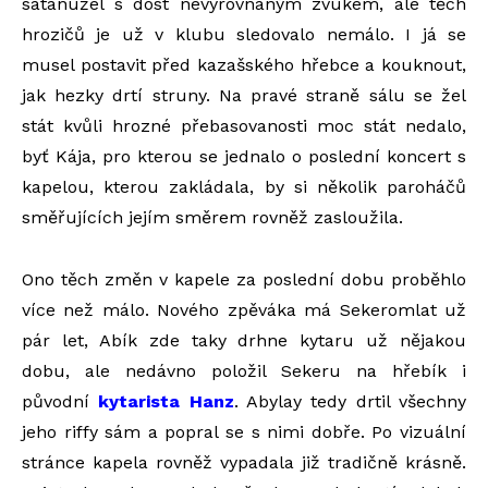
satanužel s dost nevyrovnaným zvukem, ale těch
hrozičů je už v klubu sledovalo nemálo. I já se
musel postavit před kazašského hřebce a kouknout,
jak hezky drtí struny. Na pravé straně sálu se žel
stát kvůli hrozné přebasovanosti moc stát nedalo,
byť Kája, pro kterou se jednalo o poslední koncert s
kapelou, kterou zakládala, by si několik paroháčů
směřujících jejím směrem rovněž zasloužila.
Ono těch změn v kapele za poslední dobu proběhlo
více než málo. Nového zpěváka má Sekeromlat už
pár let, Abík zde taky drhne kytaru už nějakou
dobu, ale nedávno položil Sekeru na hřebík i
původní
kytarista Hanz
. Abylay tedy drtil všechny
jeho riffy sám a popral se s nimi dobře. Po vizuální
stránce kapela rovněž vypadala již tradičně krásně.