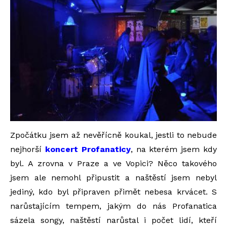
Zpočátku jsem až nevěřícně koukal, jestli to nebude
nejhorší
koncert Profanaticy
, na kterém jsem kdy
byl. A zrovna v Praze a ve Vopici? Něco takového
jsem ale nemohl připustit a naštěstí jsem nebyl
jediný, kdo byl připraven přimět nebesa krvácet. S
narůstajícím tempem, jakým do nás Profanatica
sázela songy, naštěstí narůstal i počet lidí, kteří