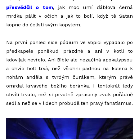
přesvědčil o tom
, jak moc umí ďáblova černá
mrdka pálit v očích a jak to bolí, když tě Satan
kopne do čelisti svým kopytem.
Na první pohled sice pódium ve Vopici vypadalo po
předkapele poněkud prázdné a ani v kotli to
kdovíjak nevřelo. Ani Bible ale nezačíná apokalypsou
a chvíli holt trvá, než všichni padnou na kolena k
nohám anděla s tvrdým čurákem, kterým právě
omrdal krvavého božího beránka. I tentokrát tedy
chvíli trvalo, než si prvotně zprasený zvuk pořádně
sedl a než se v lidech probudil ten pravý fanatismus.