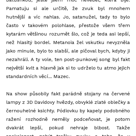
Pamatuju si ale určitě, že zvuk byl mnohem
hutnější a víc nahlas. Jo, satanužel, tady to bylo
často v takovém polohlase, přestože všem třem
kytarám většinou rozumět šlo, což je teda asi lepší,
než hlasitý bordel. Metanoia žel vskutku nevyzněla
jako minule, bylo to slabší, ale pičoval bych, kdyby ji
nezahráli. A ty vole, ten post-punkovej song byl fakt
největší kvlt a hlavně jak si to udrželo tu atmo jejich
standardních věcí... Mazec.
Na show působily fakt parádně stojany na červené
lampy z 3D Davidovy hvězdy, obvyklé zlaté oblečky a
černouhelné ksichty. Pódiovku by kapely podobného
ražení rozhodně neměly podceňovat, je potom
dvakrát lepší, pokud nehraje blbost. Takže