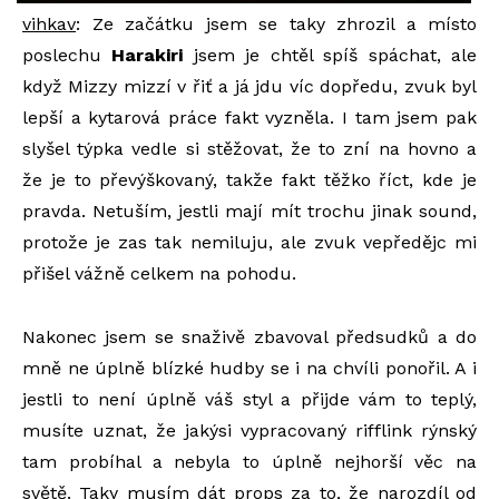
vihkav
: Ze začátku jsem se taky zhrozil a místo
poslechu
Harakiri
jsem je chtěl spíš spáchat, ale
když Mizzy mizzí v řiť a já jdu víc dopředu, zvuk byl
lepší a kytarová práce fakt vyzněla. I tam jsem pak
slyšel týpka vedle si stěžovat, že to zní na hovno a
že je to převýškovaný, takže fakt těžko říct, kde je
pravda. Netuším, jestli mají mít trochu jinak sound,
protože je zas tak nemiluju, ale zvuk vepředějc mi
přišel vážně celkem na pohodu.
Nakonec jsem se snaživě zbavoval předsudků a do
mně ne úplně blízké hudby se i na chvíli ponořil. A i
jestli to není úplně váš styl a přijde vám to teplý,
musíte uznat, že jakýsi vypracovaný rifflink rýnský
tam probíhal a nebyla to úplně nejhorší věc na
světě. Taky musím dát props za to, že narozdíl od