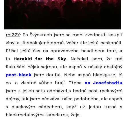
mIZZY
: Po Švýcarech jsem se mohl zvednout, koupit
vinyl a jít spokojeně domů. Večer ale ještě neskončil.
Přišel ještě čas na opravdového headlinera tour, a
to
Harakiri for the Sky
. Nečekal jsem, že mě
Rakušáci nějak sejmou, ale aspoň v nějaký obstojný
post-black
jsem doufal. Nebo aspoň blackgaze, či
co to vlastně vůbec hrají. Třeba
na Josefstadtu
jsem z jejich setu odcházel s hodně post-rockovými
dojmy, tak jsem očekával něco podobného, ale aspoň
s blackovým nádechem, když už jedou turné s
blackmetalovýma kapelama, žejo.