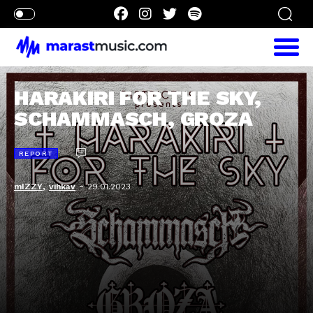
HARAKIRI FOR THE SKY,
SCHAMMASCH, GROZA
REPORT
,
-
mIZZY
vihkav
29.01.2023