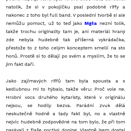
natolik, že si v pokojíčku psal podobné riffy a
nakonec z toho byl full band. V poslední tvorbě si ale
nemůžu pomoct, už to teď jako
Mgła
nezní tolik,
takže trochu originality tam je, ani materiál hraný
zde nebyla hudebně tak příšerná vykrádačka,
přestože to z toho celým konceptem smellí na sto
honů. Prostě si to dělají po svém a myslím, že to se
jim fakt daří.
Jako zajímavých riffů tam byla spousta a s
kedlubnou mi to hýbalo, takže věru: Proč vole ne.
Hrobní vocs druhého kytaristy, které v originálu
nejsou, se hodily bezva. Parádní zvuk dělá
neskutečně hodně a tady fakt byl, no a vlastně
nejvíc hudebně zodpovědné na tom bylo, že při tom
nasávali z flaše poctivý doping. Vlastně jsem dostal