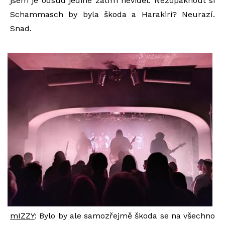
jsem je odsud jediné zatím neviděl. Nezopáknout si
Schammasch by byla škoda a Harakiri? Neurazí.
Snad.
mIZZY
: Bylo by ale samozřejmě škoda se na všechno