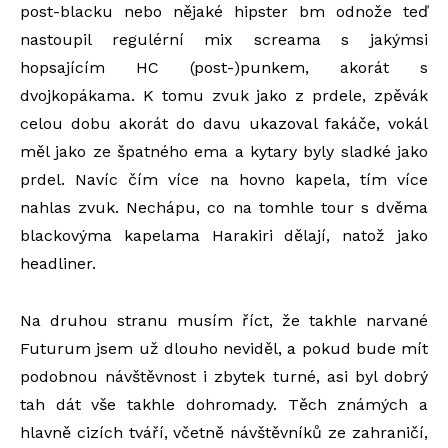
post-blacku nebo nějaké hipster bm odnože teď
nastoupil regulérní mix screama s jakýmsi
hopsajícím HC (post-)punkem, akorát s
dvojkopákama. K tomu zvuk jako z prdele, zpěvák
celou dobu akorát do davu ukazoval fakáče, vokál
měl jako ze špatného ema a kytary byly sladké jako
prdel. Navíc čím více na hovno kapela, tím více
nahlas zvuk. Nechápu, co na tomhle tour s dvěma
blackovýma kapelama Harakiri dělají, natož jako
headliner.
Na druhou stranu musím říct, že takhle narvané
Futurum jsem už dlouho neviděl, a pokud bude mít
podobnou návštěvnost i zbytek turné, asi byl dobrý
tah dát vše takhle dohromady. Těch známých a
hlavně cizích tváří, včetně návštěvníků ze zahraničí,