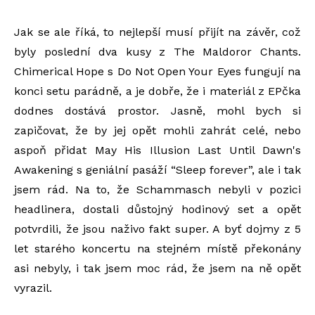
Jak se ale říká, to nejlepší musí přijít na závěr, což
byly poslední dva kusy z The Maldoror Chants.
Chimerical Hope s Do Not Open Your Eyes fungují na
konci setu parádně, a je dobře, že i materiál z EPčka
dodnes dostává prostor. Jasně, mohl bych si
zapičovat, že by jej opět mohli zahrát celé, nebo
aspoň přidat May His Illusion Last Until Dawn's
Awakening s geniální pasáží “Sleep forever”, ale i tak
jsem rád. Na to, že Schammasch nebyli v pozici
headlinera, dostali důstojný hodinový set a opět
potvrdili, že jsou naživo fakt super. A byť dojmy z 5
let starého koncertu na stejném místě překonány
asi nebyly, i tak jsem moc rád, že jsem na ně opět
vyrazil.