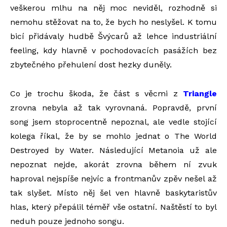
veškerou mlhu na něj moc neviděl, rozhodně si
nemohu stěžovat na to, že bych ho neslyšel. K tomu
bicí přidávaly hudbě Švýcarů až lehce industriální
feeling, kdy hlavně v pochodovacích pasážích bez
zbytečného přehulení dost hezky duněly.
Co je trochu škoda, že část s věcmi z
Triangle
zrovna nebyla až tak vyrovnaná. Popravdě, první
song jsem stoprocentně nepoznal, ale vedle stojící
kolega říkal, že by se mohlo jednat o The World
Destroyed by Water. Následující Metanoia už ale
nepoznat nejde, akorát zrovna během ní zvuk
haproval nejspíše nejvíc a frontmanův zpěv nešel až
tak slyšet. Místo něj šel ven hlavně baskytaristův
hlas, který přepálil téměř vše ostatní. Naštěstí to byl
neduh pouze jednoho songu.