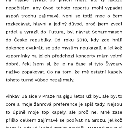
nepočítám, aby úvod tohoto reportu mohl vypadat
aspoň trochu zajímavě. Není se totiž moc o čem
rozkecávat, hlavní a jediný důvod, proč jsem zvedl
prdel a vyrazil do Futura, byl návrat Schammasch
do České republiky. Od roku 2018, kdy zde hráli
dokonce dvakrát, se zde myslím neukázali, a jelikož
vzpomínky na jejich předchozí koncerty mám velmi
dobré, řekl jsem si, že je na čase si tyto Švýcary
naživo zopakovat. Co na tom, že mě ostatní kapely
tohoto turné vůbec nezajímaly.
vihkav
: Já sice v Praze na gigu letos už byl, ale byl to
core a moje žánrová preference je spíš tady. Nejsou
to úplně moje top kapely, ale proč ne. Mně zase
přišlo celkem zajímavé se podívat na Grozu, jelikož