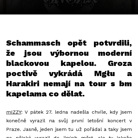
Schammasch opět potvrdili,
že jsou výbornou moderní
blackovou kapelou. Groza
poctivě vykrádá Mgłu a
Harakiri nemají na tour s bm
kapelama co dělat.
mIZZY
: V pátek 27. ledna nadešla chvíle, kdy jsem
konečně vyrazil na svůj první letošní koncert v
Praze. Jasně, jeden jsem tu už pořádal a taky jsem
na nějaké vyrazil do jiných měst, ale ty jakože