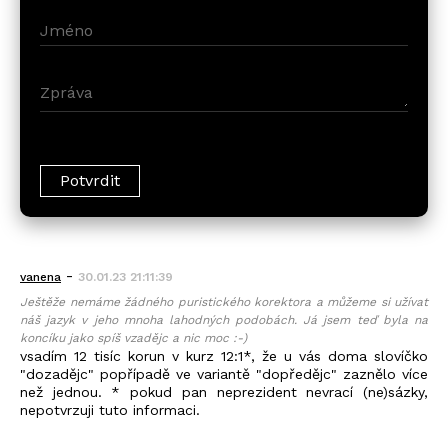
-
vanena
30.01.23 21:11:39
Ještěže nemáme žádného puristického korektora a můžeme si užívat
náš jazyk v jeho mnoha lahodných podobách. Já jsem teď byla na
koncíku jako spíš vzadějc a nic moc :-)
vsadím 12 tisíc korun v kurz 12:1*, že u vás doma slovíčko
"dozadějc" popřípadě ve variantě "dopředějc" zaznělo více
než jednou. * pokud pan neprezident nevrací (ne)sázky,
nepotvrzuji tuto informaci.