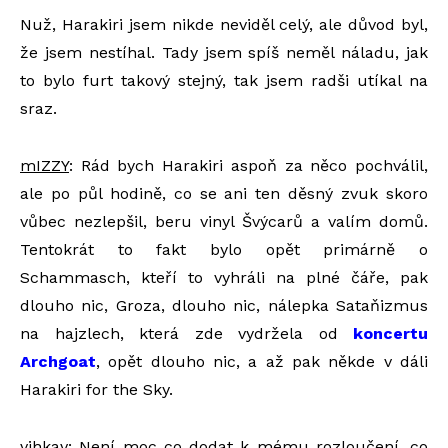
Nuž, Harakiri jsem nikde neviděl celý, ale důvod byl,
že jsem nestíhal. Tady jsem spíš neměl náladu, jak
to bylo furt takový stejný, tak jsem radši utíkal na
sraz.
mIZZY
: Rád bych Harakiri aspoň za něco pochválil,
ale po půl hodině, co se ani ten děsný zvuk skoro
vůbec nezlepšil, beru vinyl Švýcarů a valím domů.
Tentokrát to fakt bylo opět primárně o
Schammasch, kteří to vyhráli na plné čáře, pak
dlouho nic, Groza, dlouho nic, nálepka Sataňizmus
na hajzlech, která zde vydržela od
koncertu
Archgoat
, opět dlouho nic, a až pak někde v dáli
Harakiri for the Sky.
vihkav
: Není moc co dodat k mému rozloučení, co