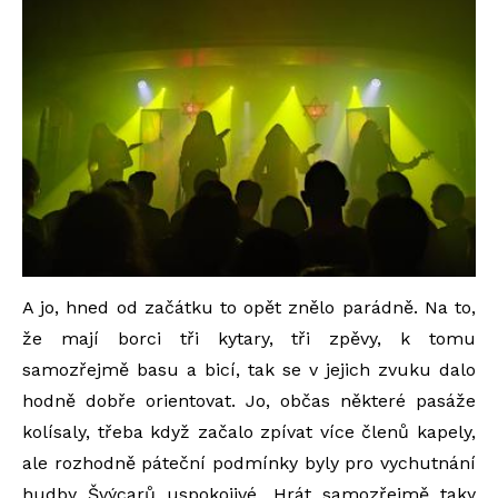
A jo, hned od začátku to opět znělo parádně. Na to,
že mají borci tři kytary, tři zpěvy, k tomu
samozřejmě basu a bicí, tak se v jejich zvuku dalo
hodně dobře orientovat. Jo, občas některé pasáže
kolísaly, třeba když začalo zpívat více členů kapely,
ale rozhodně páteční podmínky byly pro vychutnání
hudby Švýcarů uspokojivé. Hrát samozřejmě taky