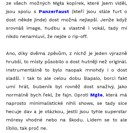
ze všech možných Mgła kopírek, které jsem viděl,
jsou spolu s
Panzerfaust
(kteří jsou stále furt o
dost někde jinde) dost možná nejlepší. Jenže když
srovnáš image, hudbu a vlastně i vokál, tady mi
nikdo nenamluví, že nejde o rip-off.
Ano, díky dvěma zpěvům, z nichž je jeden výrazně
hrubší, to místy působilo o dost hutněji než originál.
Instrumentálně to bylo naopak mnohdy i o dost
sladší. I tak to ale celou dobu šlapalo, borci fakt
umí hrát, bubeník byl rovněž dost snaživý, jako
normálně bych řekl, že fajn. Oproti
Mgłe
, která má
naprosto minimalistické nihil shows, se tady sice
hecuje dav a je otázkou, jestli jsou tyhle superstar
móresy vhodné nebo na škodu. Lidem se to ale
líbilo, tak proč ne.