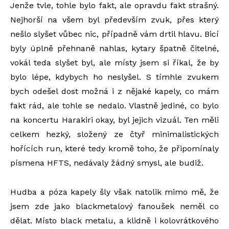
Jenže tvle, tohle bylo fakt, ale opravdu fakt strašný.
Nejhorší na všem byl především zvuk, přes který
nešlo slyšet vůbec nic, případně vám drtil hlavu. Bicí
byly úplně přehnaně nahlas, kytary špatně čitelné,
vokál teda slyšet byl, ale místy jsem si říkal, že by
bylo lépe, kdybych ho neslyšel. S tímhle zvukem
bych odešel dost možná i z nějaké kapely, co mám
fakt rád, ale tohle se nedalo. Vlastně jediné, co bylo
na koncertu Harakiri okay, byl jejich vizuál. Ten měli
celkem hezký, složený ze čtyř minimalistických
hořících run, které tedy kromě toho, že připomínaly
písmena HFTS, nedávaly žádný smysl, ale budiž.
Hudba a póza kapely šly však natolik mimo mě, že
jsem zde jako blackmetalový fanoušek neměl co
dělat. Místo black metalu, a klidně i kolovrátkového