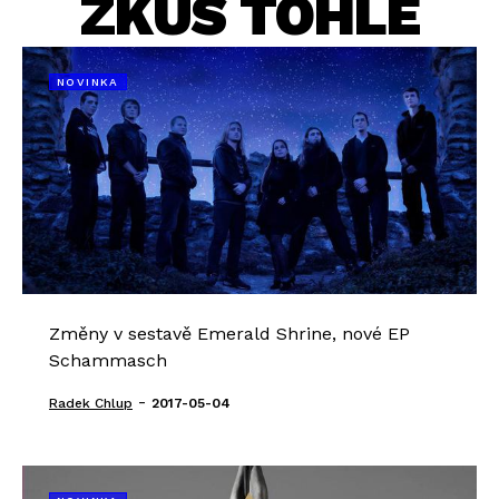
ZKUS TOHLE
NOVINKA
Změny v sestavě Emerald Shrine, nové EP
Schammasch
-
Radek Chlup
2017-05-04