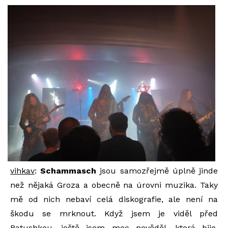
vihkav
:
Schammasch
jsou samozřejmě úplně jinde
než nějaká Groza a obecně na úrovni muzika. Taky
mě od nich nebaví celá diskografie, ale není na
škodu se mrknout. Když jsem je viděl před
Batushkou, ještě jsem moc nevěděl, která bije.