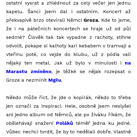
ostatní vysrat a zhlédnout za celý večer jen jednu
kapelu. Šanci jsem dal i ostatním. Koncert až
překvapivě brzo otevírali Němci
Groza
. Kde to jsme,
že i na pátečních koncertech se hraje už od půl
sedmé? Člověk tak tak vypadne z rachoty, stihne
odvolit, pokape si kalhoty kari kebabem v tramvaji a
vteřinu poté, co vejde do klubu, už z pódia valí
nějaký ten metal. Jak už bylo v minulosti i
na
Marastu zmíněno
, je těžké se nějak rozepsat o
Groze a nezmínit
Mgłu
.
Někdo může říct, že jde o kopírák, někdo to třeba
jen označí za inspiraci. Hele, osobně jsem neslyšel
ani jedno album od Němců, ale po živáku říkám, že
obšlehávají snažení
Poláků
téměř jedna ku jedné.
Vůbec nechci tvrdit, že by to nedělali dobře. Vlastně