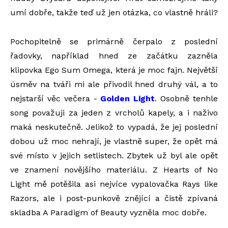
umí dobře, takže teď už jen otázka, co vlastně hráli?
Pochopitelně se primárně čerpalo z poslední
řadovky, například hned ze začátku zazněla
klipovka Ego Sum Omega, která je moc fajn. Největší
úsměv na tváři mi ale přivodil hned druhý vál, a to
nejstarší věc večera -
Golden Light
. Osobně tenhle
song považuji za jeden z vrcholů kapely, a i naživo
maká neskutečně. Jelikož to vypadá, že jej poslední
dobou už moc nehrají, je vlastně super, že opět má
své místo v jejich setlistech. Zbytek už byl ale opět
ve znamení novějšího materiálu. Z Hearts of No
Light mě potěšila asi nejvíce vypalovačka Rays like
Razors, ale i post-punkově znějící a čistě zpívaná
skladba A Paradigm of Beauty vyzněla moc dobře.