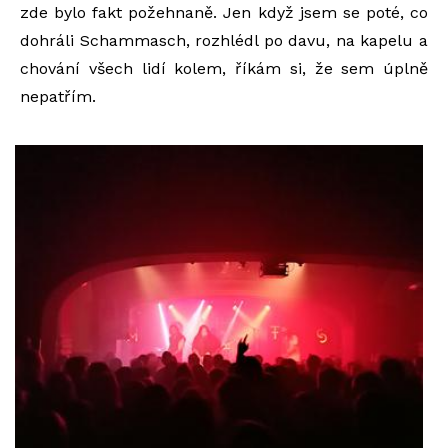
zde bylo fakt požehnaně. Jen když jsem se poté, co
dohráli Schammasch, rozhlédl po davu, na kapelu a
chování všech lidí kolem, říkám si, že sem úplně
nepatřím.