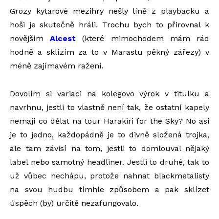
Grozy kytarové mezihry nešly líně z playbacku a
hoši je skutečně hráli. Trochu bych to přirovnal k
novějším
Alcest
(které mimochodem mám rád
hodně a sklízím za to v Marastu pěkný zářezy) v
méně zajímavém ražení.
Dovolím si variaci na kolegovo výrok v titulku a
navrhnu, jestli to vlastně není tak, že ostatní kapely
nemají co dělat na tour Harakiri for the Sky? No asi
je to jedno, každopádně je to divně složená trojka,
ale tam závisí na tom, jestli to domlouval nějaký
label nebo samotný headliner. Jestli to druhé, tak to
už vůbec nechápu, protože nahnat blackmetalisty
na svou hudbu tímhle způsobem a pak sklízet
úspěch (by) určitě nezafungovalo.