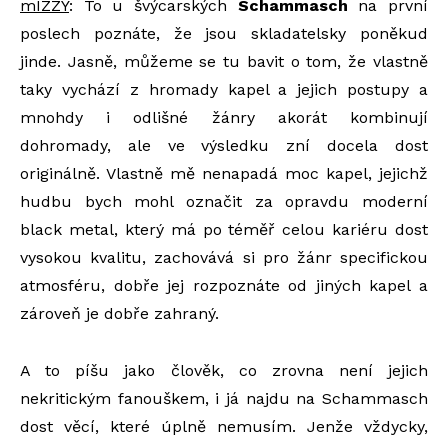
mIZZY
: To u švýcarských
Schammasch
na první
poslech poznáte, že jsou skladatelsky poněkud
jinde. Jasně, můžeme se tu bavit o tom, že vlastně
taky vychází z hromady kapel a jejich postupy a
mnohdy i odlišné žánry akorát kombinují
dohromady, ale ve výsledku zní docela dost
originálně. Vlastně mě nenapadá moc kapel, jejichž
hudbu bych mohl označit za opravdu moderní
black metal, který má po téměř celou kariéru dost
vysokou kvalitu, zachovává si pro žánr specifickou
atmosféru, dobře jej rozpoznáte od jiných kapel a
zároveň je dobře zahraný.
A to píšu jako člověk, co zrovna není jejich
nekritickým fanouškem, i já najdu na Schammasch
dost věcí, které úplně nemusím. Jenže vždycky,