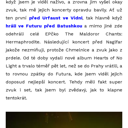
když jsem je viděl naživo, a zrovna jim vyšel okay
zvuk, tak mě jejich koncerty opravdu bavily. Ať už
ten první
před Urfaust ve Vídni
, tak hlavně když
hráli ve Futuru před Batushkou
a mimo jiné zde
odehráli celé EPčko The Maldoror Chants:
Hermaphrodite. Následující koncert před Naglfar
jakože nezmiňuji, protože Chmelnice a zvuk jako z
prdele. Od té doby vydali nové album Hearts of No
Light a trvalo téměř pět let, než se do Prahy vrátili, a
to rovnou zpátky do Futura, kde jsem viděl jejich
doposud nejlepší koncert. Tehdy měli fakt super
zvuk i set, tak jsem byl zvědavý, jak to klapne
tentokrát.