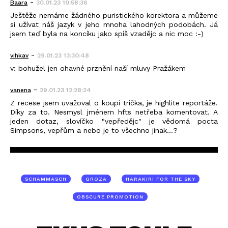
-
Baara
30.01.23 10:58:36
Ještěže nemáme žádného puristického korektora a můžeme
si užívat náš jazyk v jeho mnoha lahodných podobách. Já
jsem teď byla na koncíku jako spíš vzadějc a nic moc :-)
-
vihkav
29.01.23 13:30:48
v: bohužel jen ohavné prznění naší mluvy Pražákem
-
vanena
29.01.23 12:28:24
Z recese jsem uvažoval o koupi trička, je highlite reportáže.
Díky za to. Nesmysl jménem hfts netřeba komentovat. A
jeden dotaz, slovíčko "vepředějc" je vědomá pocta
Simpsons, vepřům a nebo je to všechno jinak...?
SCHAMMASCH
GROZA
HARAKIRI FOR THE SKY
OBSCURE PROMOTION