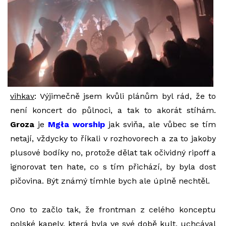
vihkav
: Výjimečně jsem kvůli plánům byl rád, že to
není koncert do půlnoci, a tak to akorát stíhám.
Groza
je
Mgła worship
jak sviňa, ale vůbec se tím
netají, vždycky to říkali v rozhovorech a za to jakoby
plusové bodíky no, protože dělat tak očividný ripoff a
ignorovat ten hate, co s tím přichází, by byla dost
pičovina. Být známý tímhle bych ale úplně nechtěl.
Ono to začlo tak, že frontman z celého konceptu
polské kapely, která byla ve své době kult, uchcával