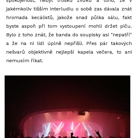
spokojenost, nebýt trošku zvuku a toho, že v
jakémkoliv tišším interludiu o sobě zas dávala znát
hromada kecálistů, jakože snad půlka sálu, fakt
byste aspoň při tom vystoupení mohli držet piču.
Bylo z toho znát, že banda do soupisky asi "nepatří"
a že na ni lidi úplně nepřišli. Přes pár takových
nešvarů objektivně nejlepší kapela večera, to ani
nemusím říkat.