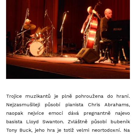
Trojice muzikantů je plně pohroužena do hraní.
Nejzasmušileji působí pianista Chris Abrahams,
naopak nejvíce emocí dává pregnantně najevo
basista Lloyd Swanton. Zvláštně působí bubeník
Tony Buck, jeho hra je totiž velmi neortodoxní. Na