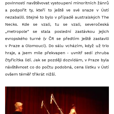
povinností navštěvovat vystoupení minoritních žánrů
a podpořit ty, kteří to ještě ve své snaze v Ústí
nezabalili. Stejné to bylo v případě australských The
Necks. Kde se vzali, tu se vzali, severočeská
„metropole“ se stala poslední zastávkou jejich
evropského turné (v ČR se předtím ještě zastavili
v Praze a Olomouci). Do sálu vcházím, když už trio
hraje, a jsem mile překvapen - uvnitř sedí zhruba
čtyřicítka lidí. Jak se později dozvídám, v Praze byla
návštěvnost co do počtu podobná, cena lístku v Ústí
ovšem téměř třikrát nižší.