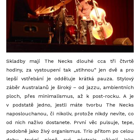
Skladby mají The Necks dlouhé cca tři čtvrtě
hodiny, za vystoupení tak „stihnou“ jen dvě a pro
lepší vstřebání je odděluje krátká pauza. Stylový
záběr Australanů je široký – od jazzu, ambientních
ploch, přes minimalismus, až k post-rocku. A je
v podstatě jedno, jestli máte tvorbu The Necks
naposlouchanou, či nikoliv, protože nikdy nevíte, co
od nich naživo dostanete. První věc pulsuje, tepe,
podobně jako živý organismus. Trio přitom po celou
dobu trvání písně své nástroje užívají jako