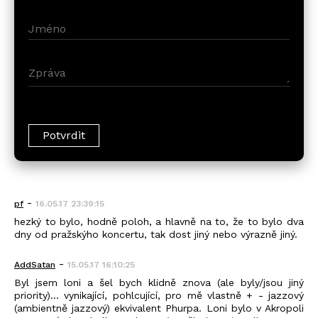
-
pf
16.05.17 23:39:15
hezký to bylo, hodně poloh, a hlavně na to, že to bylo dva
dny od pražskýho koncertu, tak dost jiný nebo výrazně jiný.
-
AddSatan
15.05.17 16:10:25
Byl jsem loni a šel bych klidně znova (ale byly/jsou jiný
priority)... vynikající, pohlcující, pro mě vlastně + - jazzový
(ambientně jazzový) ekvivalent Phurpa. Loni bylo v Akropoli