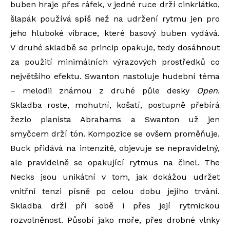
buben hraje přes ráfek, v jedné ruce drží cinkrlátko,
šlapák používá spíš než na udržení rytmu jen pro
jeho hluboké vibrace, které basový buben vydává.
V druhé skladbě se princip opakuje, tedy dosáhnout
za použití minimálních výrazových prostředků co
největšího efektu. Swanton nastoluje hudební téma
– melodii známou z druhé půle desky
Open
.
Skladba roste, mohutní, košatí, postupně přebírá
žezlo pianista Abrahams a Swanton už jen
smyčcem drží tón. Kompozice se ovšem proměňuje.
Buck přidává na intenzitě, objevuje se nepravidelný,
ale pravidelně se opakující rytmus na činel. The
Necks jsou unikátní v tom, jak dokážou udržet
vnitřní tenzi písně po celou dobu jejího trvání.
Skladba drží při sobě i přes její rytmickou
rozvolněnost. Působí jako moře, přes drobné vlnky