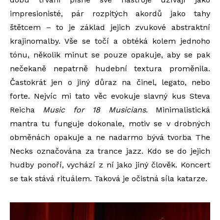
impresionisté, pár rozpitých akordů jako tahy
štětcem – to je základ jejich zvukové abstraktní
krajinomalby. Vše se točí a obtéká kolem jednoho
tónu, několik minut se pouze opakuje, aby se pak
nečekaně nepatrně hudební textura proměnila.
Častokrát jen o jiný důraz na činel, legato, nebo
forte. Nejvíc mi tato věc evokuje slavný kus Steva
Reicha
Music for 18 Musicians
. Minimalistická
mantra tu funguje dokonale, motiv se v drobných
obměnách opakuje a ne nadarmo bývá tvorba The
Necks označována za trance jazz. Kdo se do jejich
hudby ponoří, vychází z ní jako jiný člověk. Koncert
se tak stává rituálem. Taková je očistná síla katarze.