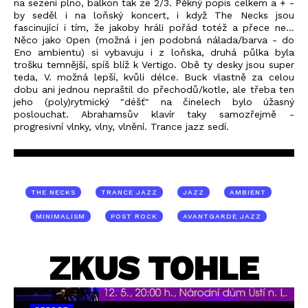
na sezení plno, balkon tak ze 2/3. Pěkný popis celkem a + -
by seděl i na loňský koncert, i když The Necks jsou
fascinující i tím, že jakoby hráli pořád totéž a přece ne...
Něco jako Open (možná i jen podobná nálada/barva - do
Eno ambientu) si vybavuju i z loňska, druhá půlka byla
trošku temnější, spíš blíž k Vertigo. Obě ty desky jsou super
teda, V. možná lepší, kvůli délce. Buck vlastně za celou
dobu ani jednou nepraštil do přechodů/kotle, ale třeba ten
jeho (poly)rytmický "déšť" na činelech bylo úžasný
poslouchat. Abrahamsův klavír taky samozřejmě -
progresivní vlnky, vlny, vlnění. Trance jazz sedí.
THE NECKS
TRANCE JAZZ
JAZZ
AMBIENT
MINIMALISM
POST ROCK
AVANTGARDE JAZZ
ZKUS TOHLE