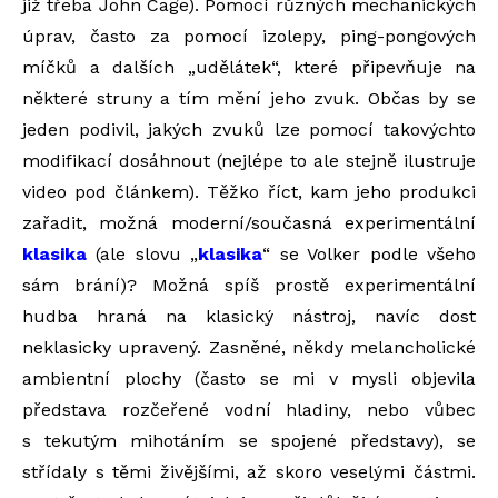
již třeba John Cage). Pomocí různých mechanických
úprav, často za pomocí izolepy, ping-pongových
míčků a dalších „udělátek“, které připevňuje na
některé struny a tím mění jeho zvuk. Občas by se
jeden podivil, jakých zvuků lze pomocí takovýchto
modifikací dosáhnout (nejlépe to ale stejně ilustruje
video pod článkem). Těžko říct, kam jeho produkci
zařadit, možná moderní/současná experimentální
klasika
(ale slovu „
klasika
“ se Volker podle všeho
sám brání)? Možná spíš prostě experimentální
hudba hraná na klasický nástroj, navíc dost
neklasicky upravený. Zasněné, někdy melancholické
ambientní plochy (často se mi v mysli objevila
představa rozčeřené vodní hladiny, nebo vůbec
s tekutým mihotáním se spojené představy), se
střídaly s těmi živějšími, až skoro veselými částmi.