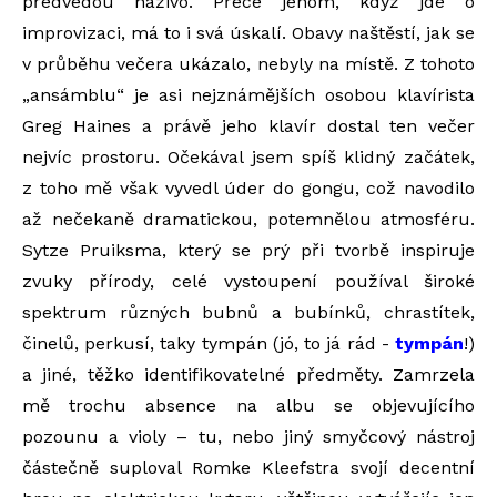
předvedou naživo. Přece jenom, když jde o
improvizaci, má to i svá úskalí. Obavy naštěstí, jak se
v průběhu večera ukázalo, nebyly na místě. Z tohoto
„ansámblu“ je asi nejznámějších osobou klavírista
Greg Haines a právě jeho klavír dostal ten večer
nejvíc prostoru. Očekával jsem spíš klidný začátek,
z toho mě však vyvedl úder do gongu, což navodilo
až nečekaně dramatickou, potemnělou atmosféru.
Sytze Pruiksma, který se prý při tvorbě inspiruje
zvuky přírody, celé vystoupení používal široké
spektrum různých bubnů a bubínků, chrastítek,
činelů, perkusí, taky tympán (jó, to já rád -
tympán
!)
a jiné, těžko identifikovatelné předměty. Zamrzela
mě trochu absence na albu se objevujícího
pozounu a violy – tu, nebo jiný smyčcový nástroj
částečně suploval Romke Kleefstra svojí decentní