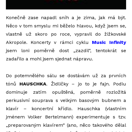
Konečně zase napadl sníh a je zima, jak má být.
Něco v tom smyslu mi běželo hlavou, když jsem se,
vlastně už skoro po roce, vypravil do žižkovské
Akropole. Koncerty v rámci cyklu
Music Infinity
jsem loni poměrně dost „zazdil“, tentokrát se
zadařilo a mohl jsem sjednat nápravu.
Do potemnělého sálu se dostávám už za prvních
tónů
HAUSCHKA
. Židličky – jo to je fajn. Podiu
dominuje zatím opuštěná, poměrně rozložitá
perkusivní souprava s velkým basovým bubnem a
klavír – koncertní křídlo. Hauschka (vlastním
jménem Volker Bertelmann) experimentuje s tzv.
„preparovaným klavírem“ (ano, něco takového dělal