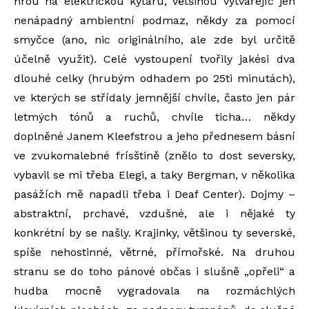
hrou na elektrickou kytaru, většinou vytvářejíc jen
nenápadný ambientní podmaz, někdy za pomocí
smyčce (ano, nic originálního, ale zde byl určitě
účelně využit). Celé vystoupení tvořily jakési dva
dlouhé celky (hrubým odhadem po 25ti minutách),
ve kterých se střídaly jemnější chvíle, často jen pár
letmých tónů a ruchů, chvíle ticha… někdy
doplněné Janem Kleefstrou a jeho přednesem básní
ve zvukomalebné frísštině (znělo to dost seversky,
vybavil se mi třeba Elegi, a taky Bergman, v několika
pasážích mě napadli třeba i Deaf Center). Dojmy –
abstraktní, prchavé, vzdušné, ale i nějaké ty
konkrétní by se našly. Krajinky, většinou ty severské,
spíše nehostinné, větrné, přímořské. Na druhou
stranu se do toho pánové občas i slušně „opřeli“ a
hudba mocně vygradovala na rozmáchlých