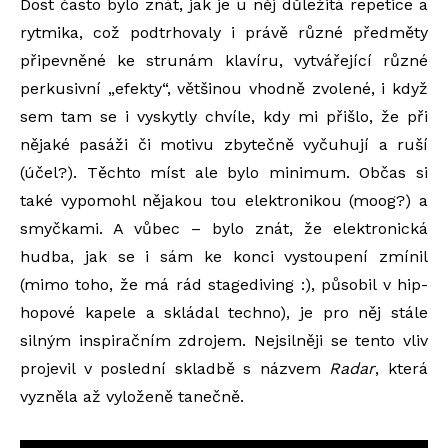
Dost často bylo znát, jak je u něj důležitá repetice a
rytmika, což podtrhovaly i právě různé předměty
připevněné ke strunám klavíru, vytvářející různé
perkusivní „efekty“, většinou vhodně zvolené, i když
sem tam se i vyskytly chvíle, kdy mi přišlo, že při
nějaké pasáži či motivu zbytečně vyčuhují a ruší
(účel?). Těchto míst ale bylo minimum. Občas si
také vypomohl nějakou tou elektronikou (moog?) a
smyčkami. A vůbec – bylo znát, že elektronická
hudba, jak se i sám ke konci vystoupení zmínil
(mimo toho, že má rád stagediving :), působil v hip-
hopové kapele a skládal techno), je pro něj stále
silným inspiračním zdrojem. Nejsilněji se tento vliv
projevil v poslední skladbě s názvem
Radar
, která
vyzněla až vyloženě tanečně.