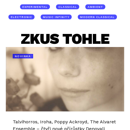
EXPERIMENTAL
CLASSICAL
AMBIENT
ELECTRONIC
MUSIC INFINITY
MODERN CLASSICAL
ZKUS TOHLE
NOVINKA
Talvihorros, Iroha, Poppy Ackroyd, The Alvaret
Ensemble – čtyři nové přírůstky Denovali