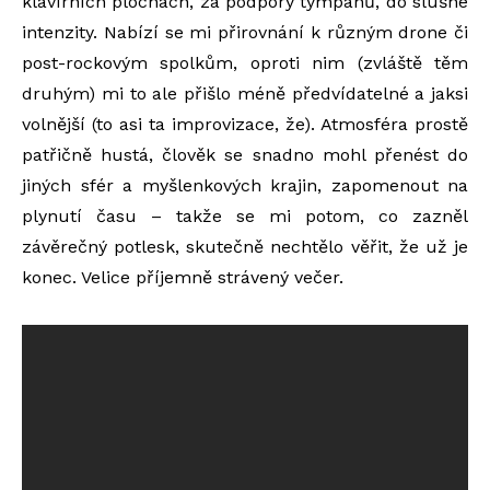
klavírních plochách, za podpory tympánů, do slušné
intenzity. Nabízí se mi přirovnání k různým drone či
post-rockovým spolkům, oproti nim (zvláště těm
druhým) mi to ale přišlo méně předvídatelné a jaksi
volnější (to asi ta improvizace, že). Atmosféra prostě
patřičně hustá, člověk se snadno mohl přenést do
jiných sfér a myšlenkových krajin, zapomenout na
plynutí času – takže se mi potom, co zazněl
závěrečný potlesk, skutečně nechtělo věřit, že už je
konec. Velice příjemně strávený večer.