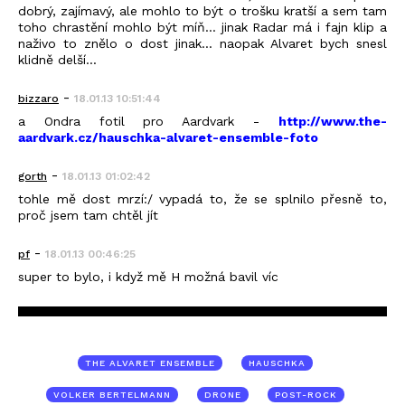
dobrý, zajímavý, ale mohlo to být o trošku kratší a sem tam
toho chrastění mohlo být míň... jinak Radar má i fajn klip a
naživo to znělo o dost jinak... naopak Alvaret bych snesl
klidně delší...
-
bizzaro
18.01.13 10:51:44
a Ondra fotil pro Aardvark -
http://www.the-
aardvark.cz/hauschka-alvaret-ensemble-foto
-
gorth
18.01.13 01:02:42
tohle mě dost mrzí:/ vypadá to, že se splnilo přesně to,
proč jsem tam chtěl jít
-
pf
18.01.13 00:46:25
super to bylo, i když mě H možná bavil víc
THE ALVARET ENSEMBLE
HAUSCHKA
VOLKER BERTELMANN
DRONE
POST-ROCK