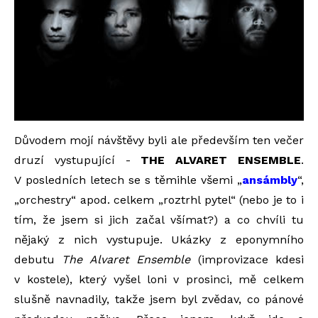
Důvodem mojí návštěvy byli ale především ten večer
druzí vystupující -
THE ALVARET ENSEMBLE
.
V posledních letech se s těmihle všemi „
ansámbly
“,
„orchestry“ apod. celkem „roztrhl pytel“ (nebo je to i
tím, že jsem si jich začal všímat?) a co chvíli tu
nějaký z nich vystupuje. Ukázky z eponymního
debutu
The Alvaret Ensemble
(improvizace kdesi
v kostele), který vyšel loni v prosinci, mě celkem
slušně navnadily, takže jsem byl zvědav, co pánové