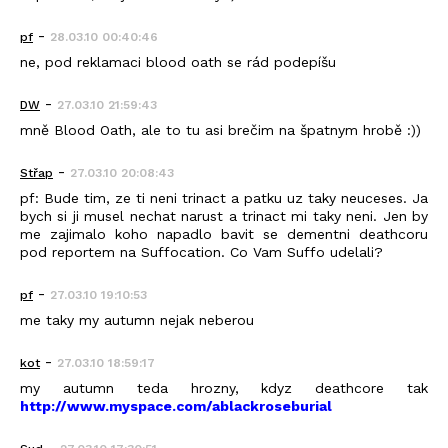
-
pf
28.03.10 00:40:46
ne, pod reklamaci blood oath se rád podepíšu
-
DW
27.03.10 21:59:43
mně Blood Oath, ale to tu asi brečim na špatnym hrobě :))
-
Střap
27.03.10 20:08:43
pf: Bude tim, ze ti neni trinact a patku uz taky neuceses. Ja
bych si ji musel nechat narust a trinact mi taky neni. Jen by
me zajimalo koho napadlo bavit se dementni deathcoru
pod reportem na Suffocation. Co Vam Suffo udelali?
-
pf
27.03.10 19:10:53
me taky my autumn nejak neberou
-
kot
27.03.10 18:59:17
my autumn teda hrozny, kdyz deathcore tak
http://www.myspace.com/ablackroseburial
-