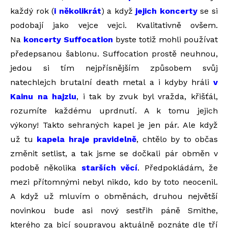
každý rok (
i několikrát
) a když
jejich koncerty
se si
podobají jako vejce vejci. Kvalitativně ovšem.
Na
koncerty Suffocation
byste totiž mohli používat
předepsanou šablonu. Suffocation prostě neuhnou,
jedou si tím nejpřísnějším způsobem svůj
natechlejch brutalní death metal a i kdyby hráli
v
Kainu na hajzlu
, i tak by zvuk byl vražda, křišťál,
rozumíte každému uprdnutí. A k tomu jejich
výkony! Takto sehraných kapel je jen pár. Ale když
už tu
kapela hraje pravidelně
, chtělo by to občas
změnit setlist, a tak jsme se dočkali pár obměn v
podobě několika
starších věcí
. Předpokládám, že
mezi přítomnými nebyl nikdo, kdo by toto neocenil.
A když už mluvím o obměnách, druhou největší
novinkou bude asi nový sestřih páně Smithe,
kterého za bicí soupravou aktuálně poznáte dle tří