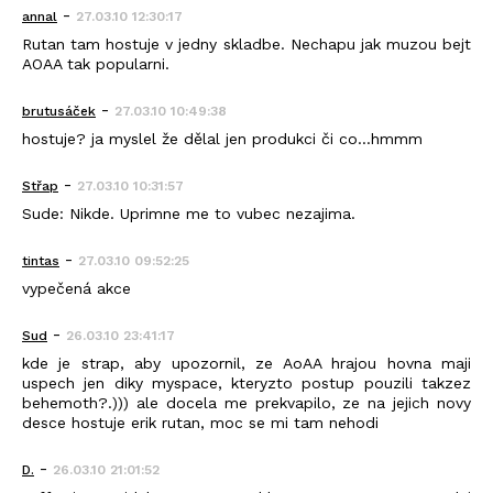
-
annal
27.03.10 12:30:17
Rutan tam hostuje v jedny skladbe. Nechapu jak muzou bejt
AOAA tak popularni.
-
brutusáček
27.03.10 10:49:38
hostuje? ja myslel že dělal jen produkci či co...hmmm
-
Střap
27.03.10 10:31:57
Sude: Nikde. Uprimne me to vubec nezajima.
-
tintas
27.03.10 09:52:25
vypečená akce
-
Sud
26.03.10 23:41:17
kde je strap, aby upozornil, ze AoAA hrajou hovna maji
uspech jen diky myspace, kteryzto postup pouzili takzez
behemoth?.))) ale docela me prekvapilo, ze na jejich novy
desce hostuje erik rutan, moc se mi tam nehodi
-
D.
26.03.10 21:01:52