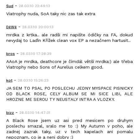
-
Sud
28.03.10 22:49:13
Viatrophy nuda, SoA taky nic zas tak extra
-
DéWé
28.03.10 20:00:13
mrdka z krtka.. ale radši mi napište ódičky na FA, dokud
nevydaj to Laďin Křížek clean vox EP a nezačnem hartusit..
-
bros
28.03.10 17:28:39
AAoA je mrdka, deathcore je čímdál větší mrdka:) ale třeba
Viatrophy nebo Sons of Aurelius celkem good.
-
kot
28.03.10 15:26:23
JA SEM TO PSAL PO POSLECHU JEDNY MYSPACE PISNICKY
OD BLACK ROSE, CELY ALBUM SE MI SICE LIBI, ALE
HROZNE ME SEROU TY NEUSTALY INTRA A VLOZKY.
-
bizz
28.03.10 14:47:31
A Black Rose jsem uz asi pred mesicem po druhym
poslechu smazal, sralo me to :) My Autumn v poho, ale
zadnej zazrak taky, uz v tech kapelach ani pomalu
nepoznam, co je a neni dobry :)