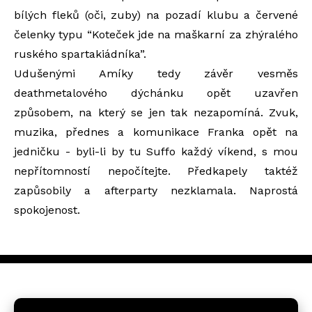
bílých fleků (oči, zuby) na pozadí klubu a červené
čelenky typu “Koteček jde na maškarní za zhýralého
ruského spartakiádníka”.
Udušenými Amíky tedy závěr vesměs
deathmetalového dýchánku opět uzavřen
způsobem, na který se jen tak nezapomíná. Zvuk,
muzika, přednes a komunikace Franka opět na
jedničku - byli-li by tu Suffo každý víkend, s mou
nepřítomností nepočítejte. Předkapely taktéž
zapůsobily a afterparty nezklamala. Naprostá
spokojenost.