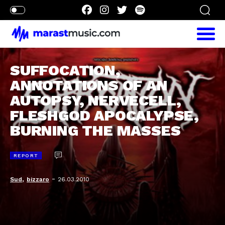
SUFFOCATION,
ANNOTATIONS OF AN
AUTOPSY, NERVECELL,
FLESHGOD APOCALYPSE,
BURNING THE MASSES
REPORT
,
-
Sud
bizzaro
26.03.2010