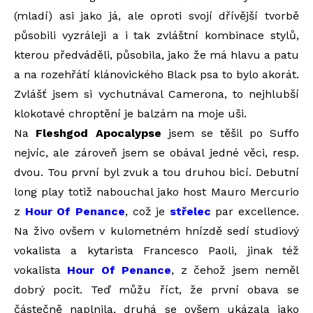
(mladí) asi jako já, ale oproti svojí dřívější tvorbě
působili vyzráleji a i tak zvláštní kombinace stylů,
kterou předváděli, působila, jako že má hlavu a patu
a na rozehřátí klánovického Black psa to bylo akorát.
Zvlášť jsem si vychutnával Camerona, to nejhlubší
klokotavé chroptění je balzám na moje uši.
Na
Fleshgod Apocalypse
jsem se těšil po Suffo
nejvíc, ale zároveň jsem se obával jedné věci, resp.
dvou. Tou první byl zvuk a tou druhou bicí. Debutní
long play totiž nabouchal jako host Mauro Mercurio
z
Hour Of Penance
, což je
střelec
par excellence.
Na živo ovšem v kulometném hnízdě sedí studiový
vokalista a kytarista Francesco Paoli, jinak též
vokalista
Hour Of Penance
, z čehož jsem neměl
dobrý pocit. Teď můžu říct, že první obava se
částečně naplnila, druhá se ovšem ukázala jako