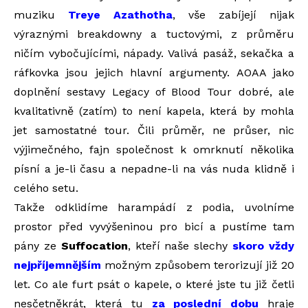
muziku
Treye Azathotha
, vše zabíjejí nijak
výraznými breakdowny a tuctovými, z průměru
ničím vybočujícími, nápady. Valivá pasáž, sekačka a
ráfkovka jsou jejich hlavní argumenty. AOAA jako
doplnění sestavy Legacy of Blood Tour dobré, ale
kvalitativně (zatím) to není kapela, která by mohla
jet samostatné tour. Čili průměr, ne průser, nic
výjimečného, fajn společnost k omrknutí několika
písní a je-li času a nepadne-li na vás nuda klidně i
celého setu.
Takže odklidíme harampádí z podia, uvolníme
prostor před vyvýšeninou pro bicí a pustíme tam
pány ze
Suffocation
, kteří naše slechy
skoro vždy
nejpříjemnějším
možným způsobem terorizují již 20
let. Co ale furt psát o kapele, o které jste tu již četli
nesčetněkrát, která tu
za poslední dobu
hraje