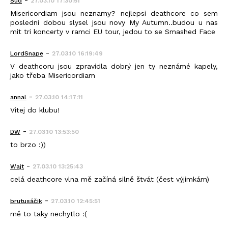
Sud
27.03.10 17:30:51
Misericordiam jsou neznamy? nejlepsi deathcore co sem
posledni dobou slysel jsou novy My Autumn..budou u nas
mit tri koncerty v ramci EU tour, jedou to se Smashed Face
-
LordSnape
27.03.10 16:19:49
V deathcoru jsou zpravidla dobrý jen ty neznámé kapely,
jako třeba Misericordiam
-
annal
27.03.10 14:17:11
Vitej do klubu!
-
DW
27.03.10 13:53:50
to brzo :))
-
Wajt
27.03.10 13:25:43
celá deathcore vlna mě začíná silně štvát (čest výjimkám)
-
brutusáčik
27.03.10 12:45:51
mě to taky nechytlo :(