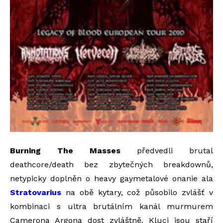
Burning The Masses
předvedli brutal
deathcore/death bez zbytečných breakdownů,
netypicky doplněn o heavy gaymetalové onanie ala
Stratovarius
na obě kytary, což působilo zvlášť v
kombinaci s ultra brutálním kanál murmurem
Camerona Argona dost zvláštně. Kluci jsou staří