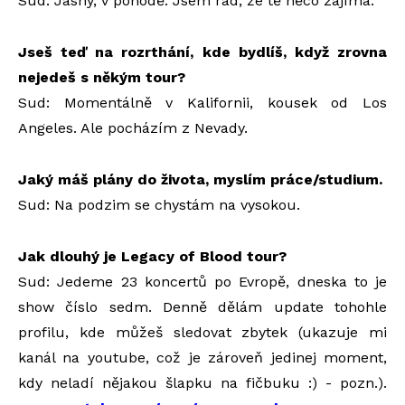
Sud: Jasný, v pohodě. Jsem rád, že tě něco zajímá.
Jseš teď na rozrthání, kde bydlíš, když zrovna
nejedeš s někým tour?
Sud: Momentálně v Kalifornii, kousek od Los
Angeles. Ale pocházím z Nevady.
Jaký máš plány do života, myslím práce/studium.
Sud: Na podzim se chystám na vysokou.
Jak dlouhý je Legacy of Blood tour?
Sud: Jedeme 23 koncertů po Evropě, dneska to je
show číslo sedm. Denně dělám update tohohle
profilu, kde můžeš sledovat zbytek (ukazuje mi
kanál na youtube, což je zároveň jedinej moment,
kdy neladí nějakou šlapku na fičbuku :) - pozn.).