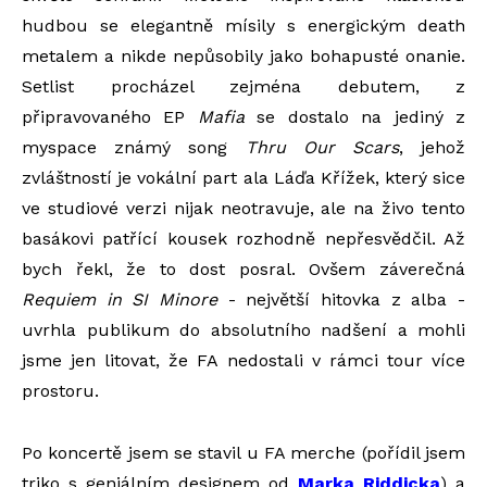
hudbou se elegantně mísily s energickým death
metalem a nikde nepůsobily jako bohapusté onanie.
Setlist procházel zejména debutem, z
připravovaného EP
Mafia
se dostalo na jediný z
myspace známý song
Thru Our Scars
, jehož
zvláštností je vokální part ala Láďa Křížek, který sice
ve studiové verzi nijak neotravuje, ale na živo tento
basákovi patřící kousek rozhodně nepřesvědčil. Až
bych řekl, že to dost posral. Ovšem záverečná
Requiem in SI Minore
- největší hitovka z alba -
uvrhla publikum do absolutního nadšení a mohli
jsme jen litovat, že FA nedostali v rámci tour více
prostoru.
Po koncertě jsem se stavil u FA merche (pořídil jsem
triko s geniálním designem od
Marka Riddicka
) a