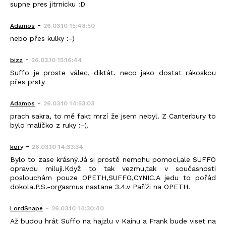
supne pres jitrnicku :D
-
Adamos
26.03.10 15:48:50
nebo přes kulky :-)
-
bizz
26.03.10 15:16:44
Suffo je proste válec, diktát. neco jako dostat rákoskou
přes prsty
-
Adamos
26.03.10 14:53:03
prach sakra, to mě fakt mrzí že jsem nebyl. Z Canterbury to
bylo maličko z ruky :-(.
-
kory
26.03.10 14:33:34
Bylo to zase krásný.Já si prostě nemohu pomoci,ale SUFFO
opravdu miluji.Když to tak vezmu,tak v současnosti
poslouchám pouze OPETH,SUFFO,CYNIC.A jedu to pořád
dokola.P.S.-orgasmus nastane 3.4.v Paříži na OPETH.
-
LordSnape
26.03.10 14:30:40
Až budou hrát Suffo na hajzlu v Kainu a Frank bude viset na