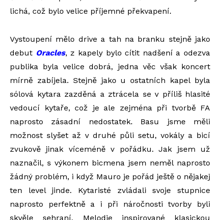
lichá, což bylo velice příjemné překvapení.
Vystoupení mělo drive a tah na branku stejně jako
debut
Oracles
, z kapely bylo cítit nadšení a odezva
publika byla velice dobrá, jedna věc však koncert
mírně zabíjela. Stejně jako u ostatních kapel byla
sólová kytara zazděná a ztrácela se v příliš hlasité
vedoucí kytaře, což je ale zejména při tvorbě FA
naprosto zásadní nedostatek. Basu jsme měli
možnost slyšet až v druhé půli setu, vokály a bicí
zvukově jinak víceméně v pořádku. Jak jsem už
naznačil, s výkonem bicmena jsem neměl naprosto
žádný problém, i když Mauro je pořád ještě o nějakej
ten level jinde. Kytaristé zvládali svoje stupnice
naprosto perfektně a i při náročnosti tvorby byli
skvěle sehraní. Melodie inspirované klasickou