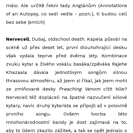
málo. Ale určitě řekni tady Anglánům (Annotations
of an Autopsy, co sedí vedle - pozn.), ti budou celí
bez sebe (smích)
Nervecell
, Dubaj, oldschool death. Kapela působí na
scéně už přes deset let, první dlouhohrající desku
však vydala teprve před dvěma lety. Kombinace
zvuku kytar a živého vokálu basáka/zpěváka Rajehe
Khazaala dávala jednotlivým songům silnou
thrasovou atmosféru, až jsem si říkal, jak jsem mohl
ze zmiňované desky
Preaching Venom
cítit Nile?
Nervecell též dopláceli na špatné nazvučení sólové
kytary, navíc druhý kytarista se připojil až v polovině
prvního songu. Ovšem tvorba této
mnohonárodnostní bandy je dost zajímavá na to,
aby to lidem zkazilo zážitek, a tak se opět jednalo o