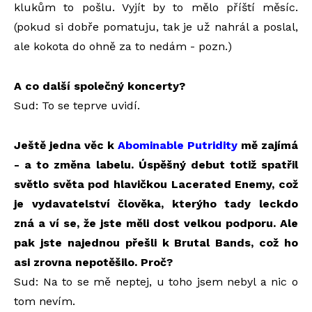
klukům to pošlu. Vyjít by to mělo příští měsíc.
(pokud si dobře pomatuju, tak je už nahrál a poslal,
ale kokota do ohně za to nedám - pozn.)
A co další společný koncerty?
Sud: To se teprve uvidí.
Ještě jedna věc k
Abominable Putridity
mě zajímá
- a to změna labelu. Úspěšný debut totiž spatřil
světlo světa pod hlavičkou Lacerated Enemy, což
je vydavatelství člověka, kterýho tady leckdo
zná a ví se, že jste měli dost velkou podporu. Ale
pak jste najednou přešli k Brutal Bands, což ho
asi zrovna nepotěšilo. Proč?
Sud: Na to se mě neptej, u toho jsem nebyl a nic o
tom nevím.