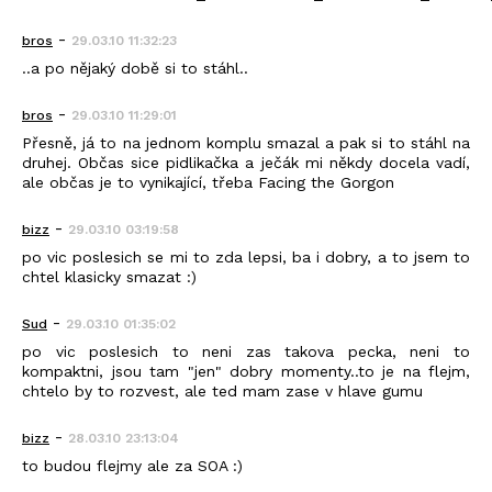
-
bros
29.03.10 11:32:23
..a po nějaký době si to stáhl..
-
bros
29.03.10 11:29:01
Přesně, já to na jednom komplu smazal a pak si to stáhl na
druhej. Občas sice pidlikačka a ječák mi někdy docela vadí,
ale občas je to vynikající, třeba Facing the Gorgon
-
bizz
29.03.10 03:19:58
po vic poslesich se mi to zda lepsi, ba i dobry, a to jsem to
chtel klasicky smazat :)
-
Sud
29.03.10 01:35:02
po vic poslesich to neni zas takova pecka, neni to
kompaktni, jsou tam "jen" dobry momenty..to je na flejm,
chtelo by to rozvest, ale ted mam zase v hlave gumu
-
bizz
28.03.10 23:13:04
to budou flejmy ale za SOA :)