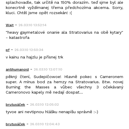
splachovadle, tak určitě na 150% dorazím. teď sjme byl ale
konecrtně vyždímanej třema předchozíma akcema. Sorry,
kluci. Chtěl jsme opět rozsekán! :(
-
Wajt
26.03.10 13:52:14
"heavy gaymetalové onanie ala Stratovarius na obě kytary"
- katastrofa
-
pf
26.03.10 12:50:34
v kainu na hajzlu je přísnej trk
-
antihumanoid
26.03.10 12:07:10
pěkný čtení, Sudepičowoe! Hlavně pokec s Cameronem
super. A mínus bod za hemzy na Stratovarius. Btw. novej
Burning the Masses a vůbec všechny 3 očekávaný
Cameronovo kapely mě nedají dospat...
-
brutusáček
26.03.10 12:05:02
tyvoe ani nevtipnou hlášku nenapíšu správně :-)
-
brutusáček
26.03.10 12:04:43