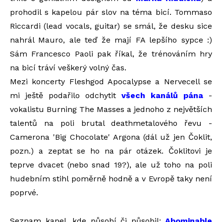
prohodil s kapelou pár slov na téma bicí. Tommaso
Riccardi (lead vocals, guitar) se smál, že desku sice
nahrál Mauro, ale teď že mají FA lepšího sypce :)
Sám Francesco Paoli pak říkal, že trénováním hry
na bicí tráví veškerý volný čas.
Mezi koncerty Fleshgod Apocalypse a Nervecell se
mi ještě podařilo odchytit
všech kanálů pána
-
vokalistu Burning The Masses a jednoho z největších
talentů na poli brutal deathmetalového řevu -
Camerona 'Big Chocolate' Argona (dál už jen Čoklit,
pozn.) a zeptat se ho na pár otázek. Čoklitovi je
teprve dvacet (nebo snad 19?), ale už toho na poli
hudebním stihl poměrně hodně a v Evropě taky není
poprvé.
Seznam kapel, kde působí či působil:
Abominable