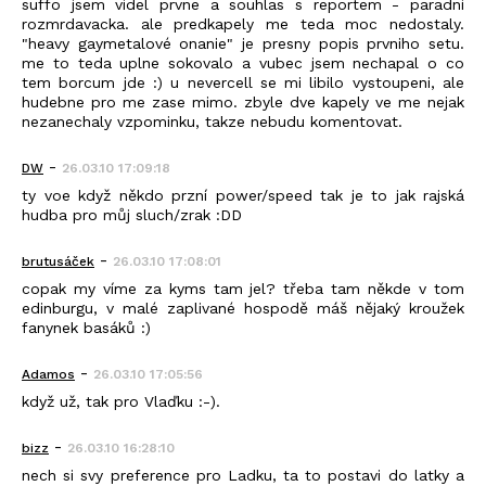
suffo jsem videl prvne a souhlas s reportem - paradni
rozmrdavacka. ale predkapely me teda moc nedostaly.
"heavy gaymetalové onanie" je presny popis prvniho setu.
me to teda uplne sokovalo a vubec jsem nechapal o co
tem borcum jde :) u nevercell se mi libilo vystoupeni, ale
hudebne pro me zase mimo. zbyle dve kapely ve me nejak
nezanechaly vzpominku, takze nebudu komentovat.
-
DW
26.03.10 17:09:18
ty voe když někdo przní power/speed tak je to jak rajská
hudba pro můj sluch/zrak :DD
-
brutusáček
26.03.10 17:08:01
copak my víme za kyms tam jel? třeba tam někde v tom
edinburgu, v malé zaplivané hospodě máš nějaký kroužek
fanynek basáků :)
-
Adamos
26.03.10 17:05:56
když už, tak pro Vlaďku :-).
-
bizz
26.03.10 16:28:10
nech si svy preference pro Ladku, ta to postavi do latky a