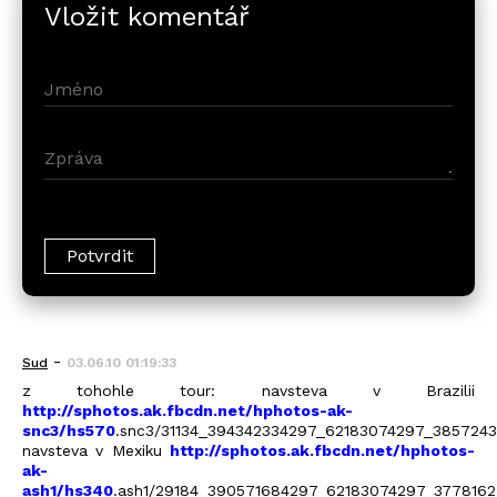
Vložit komentář
-
Sud
03.06.10 01:19:33
z tohohle tour: navsteva v Brazilii
http://sphotos.ak.fbcdn.net/hphotos-ak-
snc3/hs570
.snc3/31134_394342334297_62183074297_3857243
navsteva v Mexiku
http://sphotos.ak.fbcdn.net/hphotos-
ak-
ash1/hs340
.ash1/29184_390571684297_62183074297_3778162