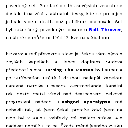
povedený set. Po starších thrasovějších věcech se
dostalo i na věci z aktuální desky, kde se přecejen
jednalo více o death, což publikum oceňovalo. Set
byl zakončený povedeným coverem
Bolt Thrower
,
na které se můžeme těšit 12. května v Abatonu.
bizzaro
: A teď převezmu slovo já, řeknu Vám něco o
zbylých kapelách a lehce doplním Sudova
předchozí slova.
Burning The Masses
byli super a
po Suffocation určitě i druhou nejlepší kapelou!
Barevná rytmika Chasona Westmorlanda, kanální
ryk, death metal vítezí nad deathcorem, celkově
progresivní nádech.
Fleshgod Apocalypse
mě
nebavili tak, jak jsem čekal, protože když jsem na
nich byl v Kainu, vyhřezly mi málem střeva. Ale
nadávat nemůžu, to ne. Škoda méně jasného zvuku