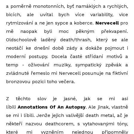
a poměrně monotonních, byť namáklých a rychlých,
bicích, ale uvítal bych více variability, vice
rytmizování a ne jen sypce a koberce.
Nervecell
pro
mě naopak byli moc pěkným překvapení.
Oldschoolově laděný death/thrash, který se ale
neotáčí ke dnešní době zády a dokáže pojmout i
moderní postupy. Docela časté střídaní motivů a
temp - oživování muziky, sympatický zpěvák a
zvládnuté řemeslo mi Nervecell posunuje na fiktivní
bronzovou pozici toho večera.
Z těchto slov je jasné, jak se mi asi
líbili
Annotations Of An Autopsy
. Ale jinak, vlastně
se mi i líbili. Jenže jejich valivější death metal, ač je
někteří nazvou deathcorem, s vytahovanými tóny,
které mi vyzněním nejednou připomněly