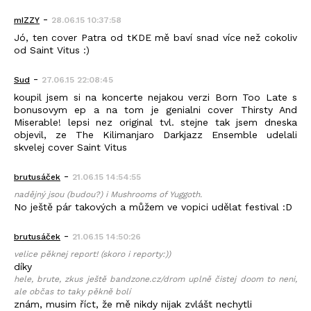
-
mIZZY
28.06.15 10:37:58
Jó, ten cover Patra od tKDE mě baví snad více než cokoliv
od Saint Vitus :)
-
Sud
27.06.15 22:08:45
koupil jsem si na koncerte nejakou verzi Born Too Late s
bonusovym ep a na tom je genialni cover Thirsty And
Miserable! lepsi nez original tvl. stejne tak jsem dneska
objevil, ze The Kilimanjaro Darkjazz Ensemble udelali
skvelej cover Saint Vitus
-
brutusáček
21.06.15 14:54:55
nadějný jsou (budou?) i Mushrooms of Yuggoth.
No ještě pár takových a můžem ve vopici udělat festival :D
-
brutusáček
21.06.15 14:50:26
velice pěknej report! (skoro i reporty:))
díky
hele, brute, zkus ještě bandzone.cz/drom uplně čistej doom to neni,
ale občas to taky pěkně bolí
znám, musim říct, že mě nikdy nijak zvlášt nechytli