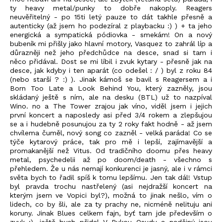
ty heavy metal/punky to dobře nakoply. Reagers
neuvěřitelný - po 15ti letý pauze to dát takhle přesně a
autenticky (až jsem ho podezíral z playbacku :) ) + ta jeho
energická a sympatická pódiovka - smekám! On a nový
bubeník mi přišly jako hlavní motory, Vasquez to zahrál líp a
důrazněji než jeho předchůdce na desce, snad si tam i
něco přidával. Dost se mi líbil i zvuk kytary - přesně jak na
desce, jak kdyby i ten aparát (co odešel : / ) byl z roku 84
(nebo starší ? :) ). Jinak kámoš se bavil s Reagersem a i
Born Too Late a Look Behind You, který zazněly, jsou
skládaný ještě s ním, ale na desku (BTL) už to nazpíval
Wino. no a The Tower zrajou jak víno, viděl jsem i jejich
první koncert a naposledy asi před 3/4 rokem a zlepšujou
se a i hudebně posunujou za ty 2 roky fakt hodně - až jsem
chvílema čuměl, nový song co zazněl - velká paráda! Co se
týče kytarový práce, tak pro mě i lepší, zajímavější a
promakanější než Vitus. Od tradičního doomu přes heavy
metal, psychedelii až po doom/death - všechno s
přehledem. Že u nás nemají konkurenci je jasný, ale i v rámci
světa bych to řadil spíš k tomu lepšímu. Jen tak dál! Vstup
byl pravda trochu nastřelený (asi nejdražší koncert na
kterým jsem ve Vopici byl?), možná to jinak nešlo, vím o
lidech, co by šli, ale za ty prachy ne, nicméně nelituju ani
koruny. Jinak Blues celkem fajn, byť tam jde především o
zvuk :), ještě bych přidal V Rukou Osudu a nadějný jsou