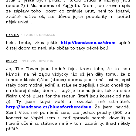
(budou?) i Mushrooms of Yuggoth. Drom jsou zrovna spíš
ze záplavy toho "post" co zmiňuje Brut, není to špatný,
zvláště naživo ok, ale důvod jejich popularity mi pořád
nějak uniká...
-
Pan Bö
12.06.15 08:56:46
hele, brute, zkus ještě
http://bandzone.cz/drom
uplně
čistej doom to neni, ale občas to taky pěkně bolí
-
mIZZY
12.06.15 00:20:36
Jo, The Tower jsou hodně fajn. Krom toho, že to jsou
kámoši, na ně zajdu vždycky rád už jen díky tomu, že z
tohodle klasičtějšího (stoner) doomu jsou u nás asi nejlepší
(taky dost možná jediní) a stále se zlepšují. Pokud chceš tip
na dobrej českej doom, i když je trochu jinde, tak za sebe
říkám určitě Blues for the redsun (kteří jsou kousek od nás
:)). Ty jsem kdysi viděl a rozsekali mě ultimátně!
http://bandzone.cz/bluesfortheredsun
Že jsem neviděl
Saint Vitus mě poměrně sere, ale jednak prachy (500 za
koncert ve Vopici jsem si teď opravdu nemohl dovolit) a
hlavně učení na státnice mně v tom zabránily. Snad někdy
příště.