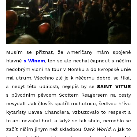
Musím se přiznat, že Američany mám spojené
hlavně
s Winem
, ten se ale nechal čapnout s něčím
nedobrým vloni na tour v Norsku a do Evropské unie
má utrum. Všechno zlé je k něčemu dobré, se říká,
a nebýt této události, nejspíš by se
SAINT VITUS
s původním pěvcem Scottem Reagersem na cesty
nevydali. Jak člověk spatřil mohutnou, šedivou hřívu
kytaristy Davea Chandlera, vzbuzovalo to respekt a
to ani nezačal hrát, a když se tak stalo, nemohlo se
začít ničím jiným než skladbou
Dark World.
A jak to