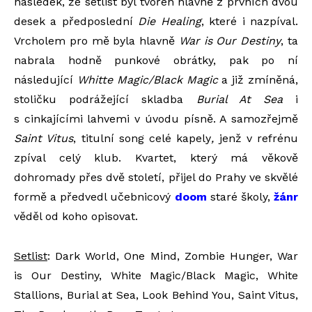
následek, že setlist byl tvořen hlavně z prvních dvou
desek a předposlední
Die Healing
, které i nazpíval.
Vrcholem pro mě byla hlavně
War is Our Destiny
, ta
nabrala hodně punkové obrátky, pak po ní
následující
Whitte Magic/Black Magic
a již zmíněná,
stoličku podrážející skladba
Burial At Sea
i
s cinkajícími lahvemi v úvodu písně. A samozřejmě
Saint Vitus
, titulní song celé kapely
,
jenž v refrénu
zpíval celý klub.
Kvartet, který má věkově
dohromady přes dvě století, přijel do Prahy ve skvělé
formě a předvedl učebnicový
doom
staré školy,
žánr
věděl od koho opisovat.
Setlist
: Dark World, One Mind, Zombie Hunger, War
is Our Destiny, White Magic/Black Magic, White
Stallions, Burial at Sea, Look Behind You, Saint Vitus,