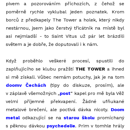
pivem a pozorováním příchozích, z čehož se
poměrně rychle vyklubal jeden poznatek. Krom
borců z předkapely The Tower a holek, který nikdy
nestárnou, jsem jako čerstvý třicátník na místě byl
asi nejmladší - to Saint Vitus už pár let brázdili
světem a je dobře, že doputovali i k nám.
Když proběhlo veškeré procesí, spustili do
zaplňujícího se klubu pražští
THE TOWER
a ihned
si mě získali. Vůbec nemám potuchy, jak je na tom
doom
v Čechách
(tipy do diskuze, prosím), ale
v záplavě všemožných „
post
“ kapel pro mě byla Věž
velmi příjemné překvapení. Žádné ufňukané
metalové brečení, ale poctivá dávka nicoty.
Doom
metal
odkazující se na
starou školu
promíchaný
s pěknou dávkou
psychedelie
. Prim v tomhle hrály