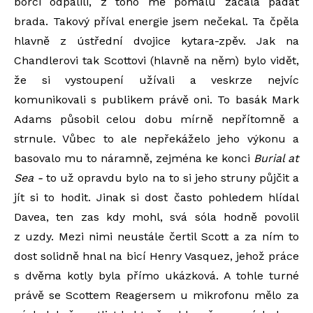
borci odpálili, z toho mě pomalu začala padat
brada. Takový příval energie jsem nečekal. Ta čpěla
hlavně z ústřední dvojice kytara-zpěv. Jak na
Chandlerovi tak Scottovi (hlavně na něm) bylo vidět,
že si vystoupení užívali a veskrze nejvíc
komunikovali s publikem právě oni. To basák Mark
Adams působil celou dobu mírně nepřítomně a
strnule. Vůbec to ale nepřekáželo jeho výkonu a
basovalo mu to náramně, zejména ke konci
Burial at
Sea -
to už opravdu bylo na to si jeho struny půjčit a
jít si to hodit. Jinak si dost často pohledem hlídal
Davea, ten zas kdy mohl, svá sóla hodně povolil
z uzdy. Mezi nimi neustále čertil Scott a za ním to
dost solidně hnal na bicí Henry Vasquez, jehož práce
s dvěma kotly byla přímo ukázková. A tohle turné
právě se Scottem Reagersem u mikrofonu mělo za