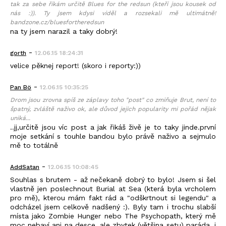
tak za sebe říkám určitě Blues for the redsun (kteří jsou kousek od
nás :)). Ty jsem kdysi viděl a rozsekali mě ultimátně!
bandzone.cz/bluesfortheredsun
na ty jsem narazil a taky dobrý!
-
gorth
12.06.15 18:24:31
velice pěknej report! (skoro i reporty:))
-
Pan Bö
12.06.15 10:35:25
Drom jsou zrovna spíš ze záplavy toho "post" co zmiňuje Brut, není to
špatný, zvláště naživo ok, ale důvod jejich popularity mi pořád nějak
uniká...
..jj,určitě jsou víc post a jak řikáš živě je to taky jinde.první
moje setkání s touhle bandou bylo právě naživo a sejmulo
mě to totálně
-
AddSatan
12.06.15 10:08:45
Souhlas s brutem - až nečekaně dobrý to bylo! Jsem si šel
vlastně jen poslechnout Burial at Sea (která byla vrcholem
pro mě), kterou mám fakt rád a "odškrtnout si legendu" a
odcházel jsem celkově nadšený :). Byly tam i trochu slabší
místa jako Zombie Hunger nebo The Psychopath, který mě
moc nebaví ani na desce, ale zbytek (většina setu) paráda, i