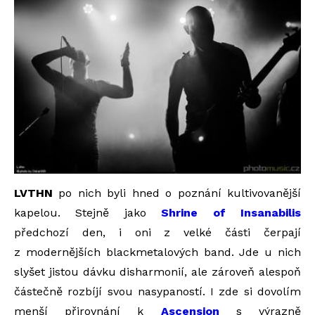
LVTHN
po nich byli hned o poznání kultivovanější
kapelou. Stejně jako
Shrine of Insanabilis
předchozí den, i oni z velké části čerpají
z modernějších blackmetalových band. Jde u nich
slyšet jistou dávku disharmonií, ale zároveň alespoň
částečně rozbíjí svou nasypaností. I zde si dovolím
menší přirovnání k
Ascension
s výrazně