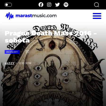
Prague Death Mass 2016 -
sobota
REPORT
-
mIZZY
12.10.2016