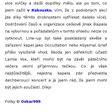
sice svíčky a další doplňky mělo, ale po tom, co
jsem zažil
v Rakousku
, vím, že z podobných akcí
jde díky těmto drobnostem vytřískat daleko více).
Dodržování časů a organizace celkově jinak šlapala
na výbornou a pořadatelům v tomto ohledu nelze co
vytknout. Line-up byl také poskládaný skvěle a
zařazení kapel jako Occultation nebo Abysmal Grief
přišlo vyloženě vhod, škoda jen odřeknutí účasti
Lamia Vox, kteří mohli být na závěr pátečního
večera velmi příjemnou tečkou. Co je však
nejdůležitější, nejedna kapela zde předvedla
dechberoucí koncert a já jsem rád, že jsem mohl
být jejich součástí. Díky!
Fotky ©
Oskar999