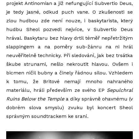
projekt Antinomian a již nefungující Subvertio Deus,
je tedy jasné, odkud puch vane. O zkušenosti se
zlou hudbou zde není nouze, i baskytarista, který
hudbu Sheol pozvedl nejvíce, v Subvertio Deus
hrával. Baskytaru bez hlavy drtil téměř nepřetržitým
slappingem a na poměry sub-žánru na ni hrál
neuvěřitelně technicky. Při sledování, jak bez trsátka
škube strunami, nešlo nekroutit hlavou. Ovšem i
bicmen ničil bubny a činely řádnou silou. Vzhledem
k tomu, že Britové nemají mnoho nahraného
materiálu, hráli především ze svého EP
Sepulchral
Ruins Below the Temple
a díky správně ohavnému (v
dobrém slova smyslu) zvuku byl koncert Sheol
správným soundtrackem ke sraní.