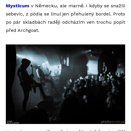
Mysticum
v Německu, ale marně. I kdyby se snažili
sebevíc, z pódia se linul jen přehulený bordel. Proto
po pár skladbách raději odcházím ven trochu popít
před Archgoat.