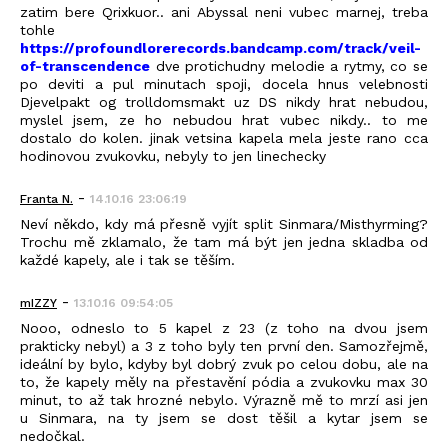
zatim bere Qrixkuor.. ani Abyssal neni vubec marnej, treba
tohle
https://profoundlorerecords.bandcamp.com/track/veil-
of-transcendence
dve protichudny melodie a rytmy, co se
po deviti a pul minutach spoji, docela hnus velebnosti
Djevelpakt og trolldomsmakt uz DS nikdy hrat nebudou,
myslel jsem, ze ho nebudou hrat vubec nikdy.. to me
dostalo do kolen. jinak vetsina kapela mela jeste rano cca
hodinovou zvukovku, nebyly to jen linechecky
-
Franta N.
14.10.16 23:06:19
Neví někdo, kdy má přesně vyjít split Sinmara/Misthyrming?
Trochu mě zklamalo, že tam má být jen jedna skladba od
každé kapely, ale i tak se těším.
-
mIZZY
13.10.16 09:54:05
Nooo, odneslo to 5 kapel z 23 (z toho na dvou jsem
prakticky nebyl) a 3 z toho byly ten první den. Samozřejmě,
ideální by bylo, kdyby byl dobrý zvuk po celou dobu, ale na
to, že kapely měly na přestavění pódia a zvukovku max 30
minut, to až tak hrozné nebylo. Výrazně mě to mrzí asi jen
u Sinmara, na ty jsem se dost těšil a kytar jsem se
nedočkal.