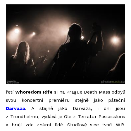
řetí
Whoredom Rife
si na Prague Death Mass odbyli
svou koncertní premiéru stejně jako páteční
Darvaza
. A stejně jako Darvaza, i oni jsou
z Trondheimu, vydává je Ole z Terratur Possessions
a hrají zde známí lidé. Studiově sice tvoří W.R.