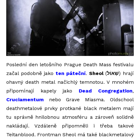
Poslední den letošního Prague Death Mass festivalu
začal podobně jako
ten páteční
.
Sheol
(
שְׁאוֹל
) hrají
ohavný death metal načichlý temnotou. V mnohém
připomínají kapely jako
Dead Congregation
,
Cruciamentum
nebo Grave Miasma. Oldschool
deathmetalové prvky protkané black metalem mají
tu správně hnilobnou atmosféru a zároveň solidně
nakládají. Vzdáleně připomněli i třeba takové
Teitanblood. Frontman Sheol má také blackmetalový