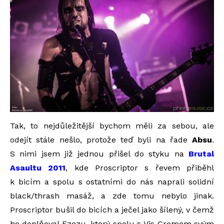
Tak, to nejdůležitější bychom měli za sebou, ale
odejít stále nešlo, protože teď byli na řade
Absu
.
S nimi jsem již jednou přišel do styku na
Brutal
Asaultu 2011
, kde Proscriptor s řevem přiběhl
k bicím a spolu s ostatními do nás naprali solidní
black/thrash masáž, a zde tomu nebylo jinak.
Proscriptor bušil do bicích a ječel jako šílený, v čemž
ho doplňoval Ezezu, který spolu s Vis Cromem svým