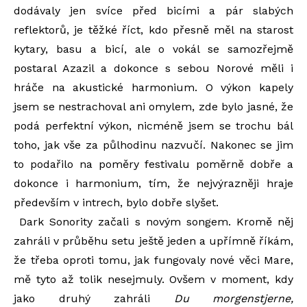
dodávaly jen svíce před bicími a pár slabých
reflektorů, je těžké říct, kdo přesně měl na starost
kytary, basu a bicí, ale o vokál se samozřejmě
postaral Azazil a dokonce s sebou Norové měli i
hráče na akustické harmonium. O výkon kapely
jsem se nestrachoval ani omylem, zde bylo jasné, že
podá perfektní výkon, nicméně jsem se trochu bál
toho, jak vše za půlhodinu nazvučí. Nakonec se jim
to podařilo na poměry festivalu poměrně dobře a
dokonce i harmonium, tím, že nejvýrazněji hraje
především v intrech, bylo dobře slyšet.
Dark Sonority začali s novým songem. Kromě něj
zahráli v průběhu setu ještě jeden a upřímně říkám,
že třeba oproti tomu, jak fungovaly nové věci Mare,
mě tyto až tolik nesejmuly. Ovšem v moment, kdy
jako druhý zahráli
Du morgenstjerne,