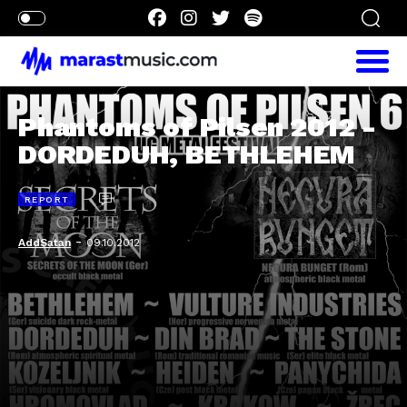
Phantoms of Pilsen 2012 -
DORDEDUH, BETHLEHEM
REPORT
-
AddSatan
09.10.2012