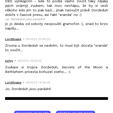
DBE vynikajícím - kde to podle všeho zvučil taky nějaký
jejich známý) zvukem, tak moc nechápu, že by si vezli
někoho kdo jim to pak kazí... jinak nazvučit právě Dordeduh
dobře v časové presu, asi fakt "sranda" no :)
Jo, Dordeduh jsou parádní!
jo jo deska od soboty neopouští gramofon :), snad to brzo
napíšu...
-
LordSnape
09.10.12 21:40:22
Zrovna u Dordeduh se nedivím, to musí být docela "sranda"
to zvučit...
-
petyy
09.10.12 20:01:13
Zvukare si trojice Dordeduh, Secrets of the Moon a
Bethlehem privezla bohuzel sveho... :)
-
LordSnape
09.10.12 14:25:36
Jo, Dordeduh jsou parádní!
PHANTOMS OF PILSEN
SECRETS OF THE MOON