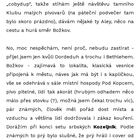
„cobydup“, takže stíhám ještě návštěvu tamního
Klubu malých pivovarů (na páteční podvečer tam
bylo skoro prázdno), dávám nějaké ty Aley, něco na
cestu a hurá směr Božkov.
No, moc nespěchám, není proč, nebudu zastírat -
přijel jsem jen kvůli Dordeduh a trochu i Bethlehem.
Božkov - zajímavá to lokalita, klasická vesnice
připojená k městu, náves jak má být i s kapličkou,
vše se odehrává v sále místní hospody Pod Kopcem,
pivo pitelné, lidí tak akorát (hrubým odhadem něco
málo přes stovku (?), možná jsem čekal trochu víc),
pár známých, člověk měl pořád dost místa a
vzduchu a většina lidí dodržovala i zákaz kouření.
Dorážím při konci setu srbských
Kozeljnik
. Podle
známých to prý bylo slušné, že prý hráli i cover od