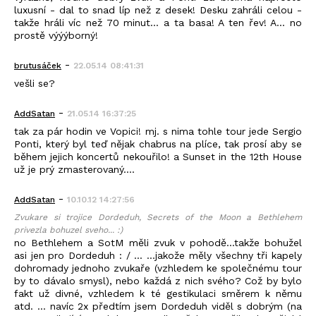
luxusní - dal to snad líp než z desek! Desku zahráli celou -
takže hráli víc než 70 minut... a ta basa! A ten řev! A... no
prostě výýýborný!
-
brutusáček
22.05.14 08:41:31
vešli se?
-
AddSatan
21.05.14 16:37:25
tak za pár hodin ve Vopici! mj. s nima tohle tour jede Sergio
Ponti, který byl teď nějak chabrus na plíce, tak prosí aby se
během jejich koncertů nekouřilo! a Sunset in the 12th House
už je prý zmasterovaný....
-
AddSatan
10.10.12 14:27:56
Zvukare si trojice Dordeduh, Secrets of the Moon a Bethlehem
privezla bohuzel sveho... :)
no Bethlehem a SotM měli zvuk v pohodě...takže bohužel
asi jen pro Dordeduh : / ... ...jakože měly všechny tři kapely
dohromady jednoho zvukaře (vzhledem ke společnému tour
by to dávalo smysl), nebo každá z nich svého? Což by bylo
fakt už divné, vzhledem k té gestikulaci směrem k němu
atd. ... navíc 2x předtím jsem Dordeduh viděl s dobrým (na