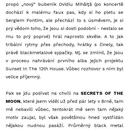
propó „nový“ bubeník Ovidiu Mihăiţă (po koncertě
dochází k malému faux pas, kdy si ho pletu se
Sergiem Pontim, ale přechází to s úsměvem, je si
prý vědom toho, že jsou si dosti podobní - nestalo se
mu to prý poprvé) hrál naprosto skvěle. A to jak
tribální rytmy přes přechody, hrátky s činely, tak
právě blackmetalové sypačky. Mj. se zmínil, že jsou
v procesu nahrávání prvního alba jejich projektu
Sunset In The 12th House. Vůbec rozhovor s ním byl
velice příjemný.
Pak se jdu podívat na chvíli na
SECRETS OF THE
MOON
, které jsem viděl už před pár lety v Brně, tam
mě nebavili vůbec, tentokrát mě sem tam nějaký
motiv zaujal, byl však povětšinou hned vystřídán
nějakou nudnou pasáží. Průměrný black metal