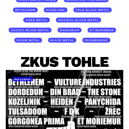
BETHLEHEM
KOZELJNIK
FOLK BLACK METAL
DARK METAL
SUICIDAL BLACK METAL
OCCULT BLACK METAL
DORDEDUH
ET MORIEMUR
DOOM METAL
BLACK METAL
PROGRESSIVE
ZKUS TOHLE
NOVINKA