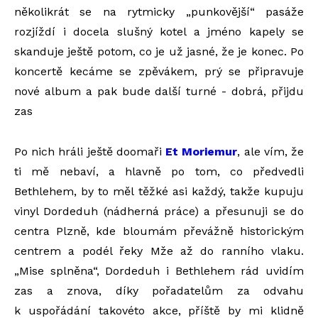
několikrát se na rytmicky „punkovější“ pasáže
rozjíždí i docela slušný kotel a jméno kapely se
skanduje ještě potom, co je už jasné, že je konec. Po
koncertě kecáme se zpěvákem, prý se připravuje
nové album a pak bude další turné - dobrá, přijdu
zas
Po nich hráli ještě doomaři
Et Moriemur
, ale vím, že
ti mě nebaví, a hlavně po tom, co předvedli
Bethlehem, by to měl těžké asi každý, takže kupuju
vinyl Dordeduh (nádherná práce) a přesunuji se do
centra Plzně, kde bloumám převážně historickým
centrem a podél řeky Mže až do ranního vlaku.
„Mise splněna“, Dordeduh i Bethlehem rád uvidím
zas a znova, díky pořadatelům za odvahu
k uspořádání takovéto akce, příště by mi klidně