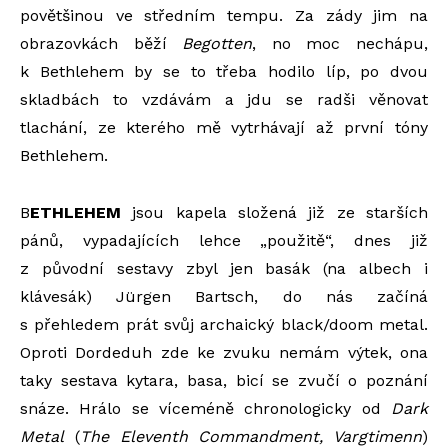
povětšinou ve středním tempu. Za zády jim na
obrazovkách běží
Begotten
, no moc nechápu,
k Bethlehem by se to třeba hodilo líp, po dvou
skladbách to vzdávám a jdu se radši věnovat
tlachání, ze kterého mě vytrhávají až první tóny
Bethlehem.
B
ETHLEHEM
jsou kapela složená již ze starších
pánů, vypadajících lehce „použitě“, dnes již
z původní sestavy zbyl jen basák (na albech i
klávesák) Jürgen Bartsch, do nás začíná
s přehledem prát svůj archaický black/doom metal.
Oproti Dordeduh zde ke zvuku nemám výtek, ona
taky sestava kytara, basa, bicí se zvučí o poznání
snáze. Hrálo se víceméně chronologicky od
Dark
Metal
(
The Eleventh Commandment, Vargtimenn
)