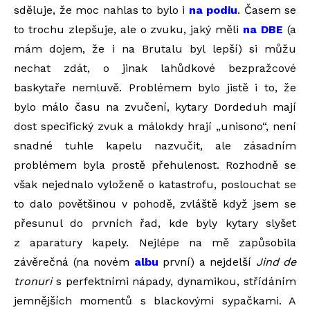
sděluje, že moc nahlas to bylo i
na podiu
. Časem se
to trochu zlepšuje, ale o zvuku, jaký měli
na DBE
(a
mám dojem, že i na Brutalu byl lepší) si můžu
nechat zdát, o jinak lahůdkové bezpražcové
baskytaře nemluvě. Problémem bylo jistě i to, že
bylo málo času na zvučení, kytary Dordeduh mají
dost specifický zvuk a málokdy hrají „unisono“, není
snadné tuhle kapelu nazvučit, ale zásadním
problémem byla prostě přehulenost. Rozhodně se
však nejednalo vyloženě o katastrofu, poslouchat se
to dalo povětšinou v pohodě, zvláště když jsem se
přesunul do prvních řad, kde byly kytary slyšet
z aparatury kapely. Nejlépe na mě zapůsobila
závěrečná (na novém
albu
první) a nejdelší
Jind de
tronuri
s perfektními nápady, dynamikou, střídáním
jemnějších momentů s blackovými sypačkami. A