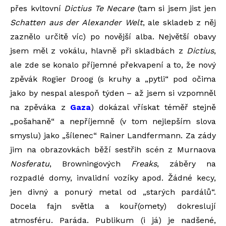
přes kvltovní
Dictius Te Necare
(tam si jsem jist jen
Schatten aus der Alexander Welt
, ale skladeb z něj
zaznělo určitě víc) po novější alba. Největší obavy
jsem měl z vokálu, hlavně při skladbách z
Dictius
,
ale zde se konalo příjemné překvapení a to, že nový
zpěvák Rogier Droog (s kruhy a „pytli“ pod očima
jako by nespal alespoň týden – až jsem si vzpomněl
na zpěváka z
Gaza
) dokázal vřískat téměř stejně
„pošahaně“ a nepříjemně (v tom nejlepším slova
smyslu) jako „šílenec“ Rainer Landfermann. Za zády
jim na obrazovkách běží sestřih scén z Murnaova
Nosferatu
, Browningových
Freaks
, záběry na
rozpadlé domy, invalidní vozíky apod. Žádné kecy,
jen divný a ponurý metal od „starých pardálů“.
Docela fajn světla a kouř(omety) dokreslují
atmosféru. Paráda. Publikum (i já) je nadšené,