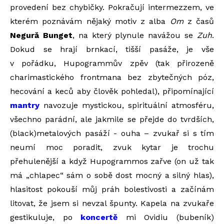
provedení bez chybičky. Pokračují intermezzem, ve
kterém poznávám nějaký motiv z alba
Om
z časů
Negură Bunget
, na který plynule navážou se
Zuh
.
Dokud se hrají brnkací, tišší pasáže, je vše
v pořádku, Hupogrammův zpěv (tak přirozeně
charimastického frontmana bez zbytečných póz,
hecování a keců aby člověk pohledal), připomínající
mantry
navozuje mystickou, spirituální atmosféru,
všechno parádní, ale jakmile se přejde do tvrdších,
(black)metalových pasáží - ouha – zvukař si s tím
neumí moc poradit, zvuk kytar je trochu
přehulenější a když Hupogrammos zařve (on už tak
má „chlapec“ sám o sobě dost mocný a silný hlas),
hlasitost pokouší můj práh bolestivosti a začínám
litovat, že jsem si nevzal špunty. Kapela na zvukaře
gestikuluje, po
koncertě
mi Ovidiu (bubeník)