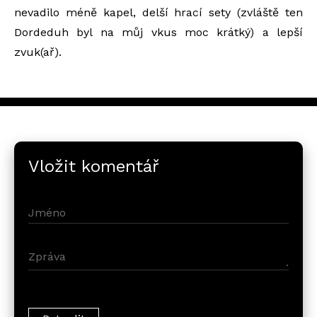
nevadilo méně kapel, delší hrací sety (zvláště ten
Dordeduh byl na můj vkus moc krátký) a lepší
zvuk(ař).
Vložit komentář