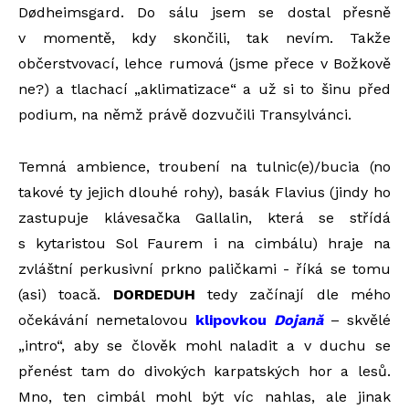
Dødheimsgard. Do sálu jsem se dostal přesně
v momentě, kdy skončili, tak nevím. Takže
občerstvovací, lehce rumová (jsme přece v Božkově
ne?) a tlachací „aklimatizace“ a už si to šinu před
podium, na němž právě dozvučili Transylvánci.
Temná ambience, troubení na tulnic(e)/bucia (no
takové ty jejich dlouhé rohy), basák Flavius (jindy ho
zastupuje klávesačka Gallalin, která se střídá
s kytaristou Sol Faurem i na cimbálu) hraje na
zvláštní perkusivní prkno paličkami - říká se tomu
(asi) toacă.
DORDEDUH
tedy začínají dle mého
očekávání nemetalovou
klipovkou
Dojană
– skvělé
„intro“, aby se člověk mohl naladit a v duchu se
přenést tam do divokých karpatských hor a lesů.
Mno, ten cimbál mohl být víc nahlas, ale jinak