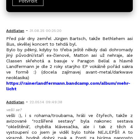
-
AddSatan
31.08.25 00:25:20
Před pár dny zemřel Jürgen Bartsch, takže Bethlehem asi
šlus, skvělej koncert to tehdá byl.
Bylo by pěkný, kdyby to třeba ještě někdy dali dohromady
jiný původní/staří ex-členové, Matton asi už nehraje, ale
Classen skřehotá a basuje v Paragon Belial a hlavně
Landfermann je dle 2 roky starýho EP vokálně pořád sakra
ve formě :) (docela zajímavej avant-metal/darkwave
neoklasika)
https://rainerlandfermann.bandcamp.com/album/mehr-
licht
-
AddSatan
22.05.14 09:49:38
vešli se?
vešli :), i s rohama/troubama, hráli ve čtyřech, takže z
avizované "rozšířené sestavy" byla nakonec sestava
"okleštěná", chyběla klávesačka, ale i tak z těch 4
vystoupení co jsem je viděl bylo tohle NEJLEPŠÍ! A to
výrazně, hodně dobrý zvuk a Ponti za bicíma naprosto