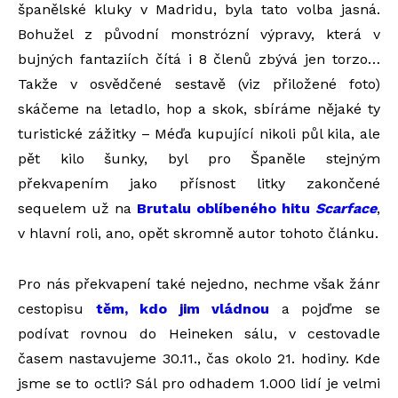
španělské kluky v Madridu, byla tato volba jasná.
Bohužel z původní monstrózní výpravy, která v
bujných fantaziích čítá i 8 členů zbývá jen torzo…
Takže v osvědčené sestavě (viz přiložené foto)
skáčeme na letadlo, hop a skok, sbíráme nějaké ty
turistické zážitky – Méďa kupující nikoli půl kila, ale
pět kilo šunky, byl pro Španěle stejným
překvapením jako přísnost litky zakončené
sequelem už na
Brutalu oblíbeného hitu
Scarface
,
v hlavní roli, ano, opět skromně autor tohoto článku.
Pro nás překvapení také nejedno, nechme však žánr
cestopisu
těm, kdo jim vládnou
a pojďme se
podívat rovnou do Heineken sálu, v cestovadle
časem nastavujeme 30.11., čas okolo 21. hodiny. Kde
jsme se to octli? Sál pro odhadem 1.000 lidí je velmi