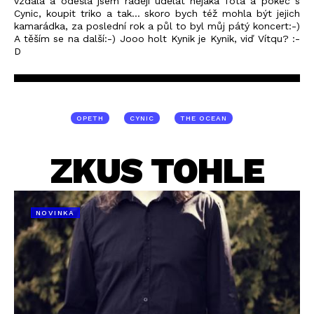
vzdala a odešla jsem raději udělat nějaká fota a pokec s
Cynic, koupit triko a tak... skoro bych též mohla být jejich
kamarádka, za poslední rok a půl to byl můj pátý koncert:-)
A těším se na další:-) Jooo holt Kynik je Kynik, viď Vítqu? :-
D
OPETH
CYNIC
THE OCEAN
ZKUS TOHLE
NOVINKA