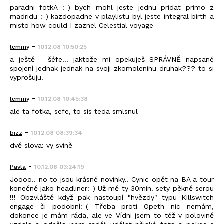
paradni fotkA :-) bych mohl jeste jednu pridat primo z
madridu :-) kazdopadne v playlistu byl jeste integral birth a
misto how could I zaznel Celestial voyage
-
lemmy
10.12.08 10:50:25
a ještě - šéfe!!! jaktože mi opekuješ SPRÁVNĚ napsané
spojení jednak-jednak na svoji zkomoleninu druhak??? to si
vyprošuju!
-
lemmy
10.12.08 10:45:38
ale ta fotka, sefe, to sis teda smlsnul
-
bizz
10.12.08 08:39:34
dvě slova: vy svině
-
Pavla
10.12.08 03:24:19
Joooo.. no to jsou krásné novinky.. Cynic opět na BA a tour
konečně jako headliner:-) Už mě ty 30min. sety pěkně serou
!!! Obzvláště když pak nastoupí "hvězdy" typu Killswitch
engage či podobní:-( Třeba proti Opeth nic nemám,
dokonce je mám ráda, ale ve Vídni jsem to též v polovině