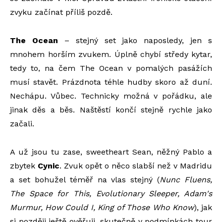
zvyku začínat příliš pozdě.
The Ocean
– stejný set jako naposledy, jen s
mnohem horším zvukem. Úplně chybí středy kytar,
tedy to, na čem The Ocean v pomalých pasážích
musí stavět. Prázdnota téhle hudby skoro až duní.
Nechápu. Vůbec. Technicky možná v pořádku, ale
jinak děs a běs. Naštěstí končí stejně rychle jako
začali.
A už jsou tu zase, sweetheart Sean, něžný Pablo a
zbytek
Cynic
. Zvuk opět o něco slabší než v Madridu
a set bohužel téměř na vlas stejný (
Nunc Fluens,
The Space for This, Evolutionary Sleeper, Adam's
Murmur, How Could I, King of Those Who Know
), jak
si později ještě ověřuji, skutečně v podmínkách tour