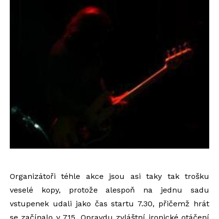
Organizátoři téhle akce jsou asi taky tak trošku
veselé kopy, protože alespoň na jednu sadu
vstupenek udali jako čas startu 7.30, přičemž hrát
se začínalo v 7.15. Opravdu zvláštní ironické otáčení