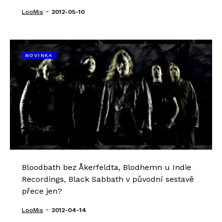
-
LooMis
2012-05-10
NOVINKA
Bloodbath bez Åkerfeldta, Blodhemn u Indie
Recordings, Black Sabbath v původní sestavě
přece jen?
-
LooMis
2012-04-14