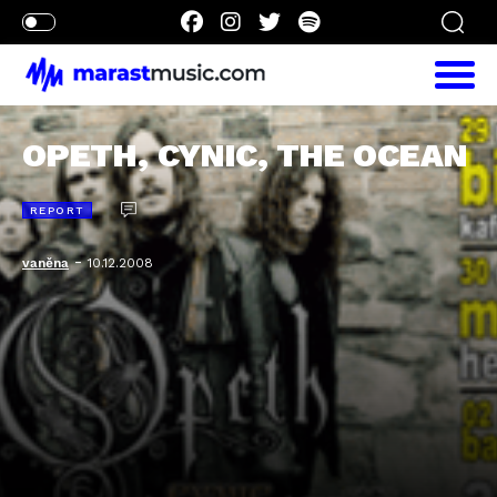
OPETH, CYNIC, THE OCEAN
REPORT
-
vaněna
10.12.2008