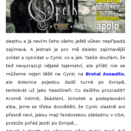
deathu a já nevím čeho všeho ještě vůbec nepřipadá
zajímavá. A jednak je pro mě daleko zajímavější
zvídat a vyzvídat u Cynic co a jak. Takže doufám, že
teď nevyzrazuji nějaké tajemství, ale příští rok se
můžeme nejen těšit na Cynic na
Brutal Assaultu
,
ale dokonce pojedou další turné po Evropě,
tentokrát už jako headlineři. Co dalšího prozradit?
Kromě intimit, škádlení, lichotek a podepisování
alba, jsme se třeba dozvěděli, že Cynic vlastně ani
přesně neví, jakou mají fandovskou základnu v USA,
protože pořád jezdí po Evropě…