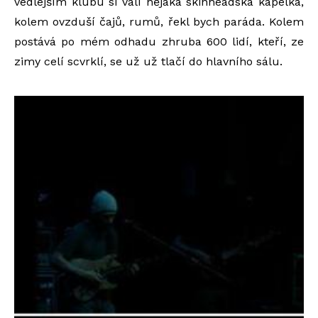
vedlejším klubu si válí nějaká skinheadská kapelka,
kolem ovzduší čajů, rumů, řekl bych paráda. Kolem
postává po mém odhadu zhruba 600 lidí, kteří, ze
zimy celí scvrklí, se už už tlačí do hlavního sálu.