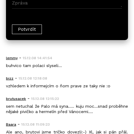
-
lemmy
15.12.08 14:41:54
buhvico tam polaci slyseli...
-
bizz
15.12.08 12:18:08
vzhledem k informejcím o ňom prave ze taky nie :o
-
brutusacek
15.12.08 12:15:22
sem netuchal že Palo má syna..... kuju moc...snad proběhne
nějaké pivičko a hermelín před Vánocemi....
-
Baara
15.12.08 11:09:23
Ale ano, brutovi jsme tričko dovezli:-) Xl, jak si pán přál.