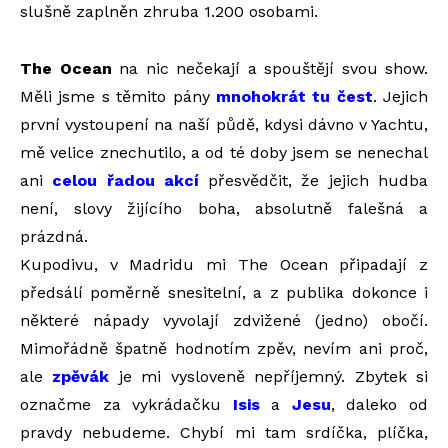
slušně zaplněn zhruba 1.200 osobami.
The Ocean
na nic nečekají a spouštějí svou show.
Měli jsme s těmito pány
mnohokrát tu čest
. Jejich
první vystoupení na naší půdě, kdysi dávno v Yachtu,
mě velice znechutilo, a od té doby jsem se nenechal
ani
celou řadou akcí
přesvědčit, že jejich hudba
není, slovy žijícího boha, absolutně falešná a
prázdná.
Kupodivu, v Madridu mi The Ocean připadají z
předsálí poměrně snesitelní, a z publika dokonce i
některé nápady vyvolají zdvižené (jedno) obočí.
Mimořádně špatně hodnotím zpěv, nevím ani proč,
ale
zpěvák
je mi vysloveně nepříjemný. Zbytek si
označme za vykrádačku
Isis
a
Jesu
, daleko od
pravdy nebudeme. Chybí mi tam srdíčka, plíčka,