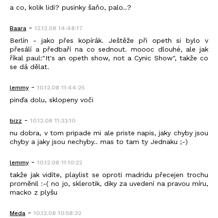
a co, kolik lidi? pusinky šaňo, palo..?
-
Baara
12.12.08 14:48:17
Berlín - jako přes kopírák. Ještěže při opeth si bylo v
přesálí a předbaří na co sednout. moooc dlouhé, ale jak
říkal paul:"It's an opeth show, not a Cynic Show", takže co
se dá dělat.
-
lemmy
10.12.08 11:44:25
pinďa dolu, sklopeny voči
-
bizz
10.12.08 11:33:10
nu dobra, v tom pripade mi ale priste napis, jaky chyby jsou
chyby a jaky jsou nechyby.. mas to tam ty Jednaku ;-)
-
lemmy
10.12.08 11:10:22
takže jak vidíte, playlist se oproti madridu přecejen trochu
proměnil :-( no jo, sklerotik, diky za uvedení na pravou míru,
macko z plyšu
-
Meda
10.12.08 10:58:32