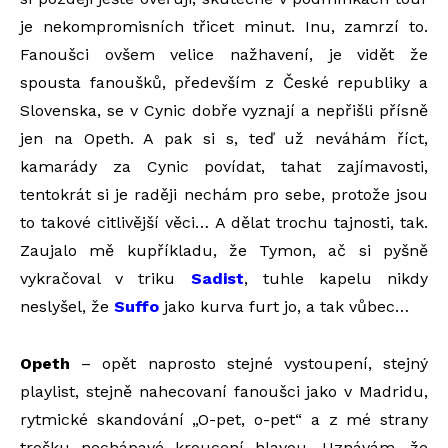
je nekompromisních třicet minut. Inu, zamrzí to.
Fanoušci ovšem velice nažhavení, je vidět že
spousta fanoušků, především z České republiky a
Slovenska, se v Cynic dobře vyznají a nepřišli přísně
jen na Opeth. A pak si s, teď už neváhám říct,
kamarády za Cynic povídat, tahat zajímavosti,
tentokrát si je raději nechám pro sebe, protože jsou
to takové citlivější věci… A dělat trochu tajnosti, tak.
Zaujalo mě kupříkladu, že Tymon, ač si pyšně
vykračoval v triku
Sadist
, tuhle kapelu nikdy
neslyšel, že
Suffo
jako kurva furt jo, a tak vůbec…
Opeth
– opět naprosto stejné vystoupení, stejný
playlist, stejně nahecovaní fanoušci jako v Madridu,
rytmické skandování „O-pet, o-pet“ a z mé strany
trošku nechápavé kroucení hlavou. Uznávám, že