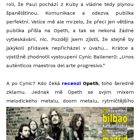
roli, že Paul pochází z Kuby a vládne tedy plynou
španělštinou. Komunikace a odezva publika
perfektní. Velice mě ale mrzelo, že přeci jen většina
publika přišla na Opeth, a tak se nekoná žádné
vytleskávání, nic. Později jsem zjistil, že stejně by
jakýkoli přídavek nepřicházel v úvahu… Krátce a
výstižně zhodnotil vystoupení Cynic Ballener0: „Unos
auténticos maestros del arte progresivo.“
A po Cynic? Kdo čeká
recenzi
Opeth
, toho šeredně
zklamu. Jednak mě Opeth se svým mixem
melodického metalu, doom metalu, rytmičtějšího