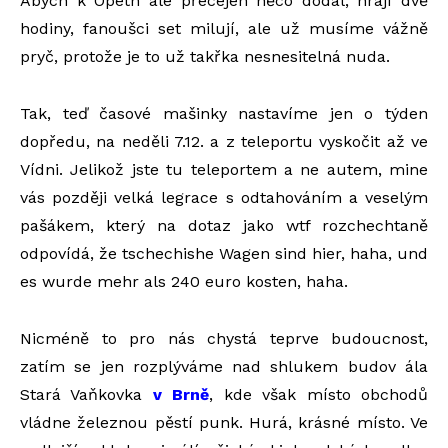
Abych k Opeth ale přecejen něco dodal, hrají dvě
hodiny, fanoušci set milují, ale už musíme vážně
pryč, protože je to už takřka nesnesitelná nuda.
Tak, teď časové mašinky nastavíme jen o týden
dopředu, na neděli 7.12. a z teleportu vyskočit až ve
Vídni. Jelikož jste tu teleportem a ne autem, mine
vás později velká legrace s odtahováním a veselým
pašákem, který na dotaz jako wtf rozchechtaně
odpovídá, že tschechishe Wagen sind hier, haha, und
es wurde mehr als 240 euro kosten, haha.
Nicméně to pro nás chystá teprve budoucnost,
zatím se jen rozplýváme nad shlukem budov ála
Stará Vaňkovka
v Brně
, kde však místo obchodů
vládne železnou pěstí punk. Hurá, krásné místo. Ve