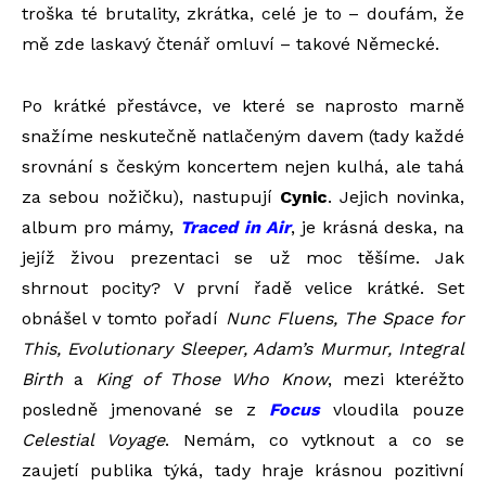
troška té brutality, zkrátka, celé je to – doufám, že
mě zde laskavý čtenář omluví – takové Německé.
Po krátké přestávce, ve které se naprosto marně
snažíme neskutečně natlačeným davem (tady každé
srovnání s českým koncertem nejen kulhá, ale tahá
za sebou nožičku), nastupují
Cynic
. Jejich novinka,
album pro mámy,
Traced in Air
, je krásná deska, na
jejíž živou prezentaci se už moc těšíme. Jak
shrnout pocity? V první řadě velice krátké. Set
obnášel v tomto pořadí
Nunc Fluens, The Space for
This, Evolutionary Sleeper, Adam’s Murmur, Integral
Birth
a
King of Those Who Know
, mezi kteréžto
posledně jmenované se z
Focus
vloudila pouze
Celestial Voyage
. Nemám, co vytknout a co se
zaujetí publika týká, tady hraje krásnou pozitivní