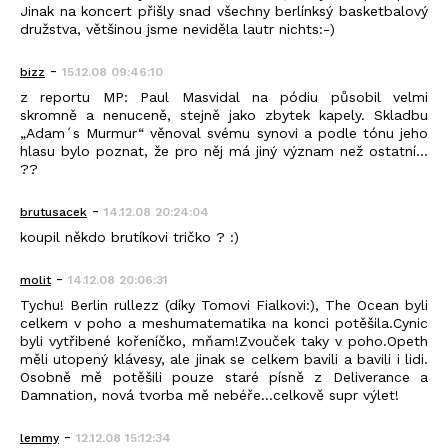
Jinak na koncert přišly snad všechny berlínksý basketbalový
družstva, většinou jsme neviděla lautr nichts:-)
-
bizz
15.12.08 09:46:10
z reportu MP: Paul Masvidal na pódiu působil velmi
skromně a nenuceně, stejně jako zbytek kapely. Skladbu
„Adam´s Murmur“ věnoval svému synovi a podle tónu jeho
hlasu bylo poznat, že pro něj má jiný význam než ostatní...
??
-
brutusacek
14.12.08 20:24:04
koupil někdo brutíkovi tričko ? :)
-
molit
14.12.08 20:06:31
Tychu! Berlin rullezz (díky Tomovi Fialkovi:), The Ocean byli
celkem v poho a meshumatematika na konci potěšila.Cynic
byli vytřibené kořeníčko, mňam!Zvouček taky v poho.Opeth
měli utopený klávesy, ale jinak se celkem bavili a bavili i lidi.
Osobně mě potěšili pouze staré písně z Deliverance a
Damnation, nová tvorba mě nebéře...celkově supr výlet!
-
lemmy
12.12.08 15:12:34