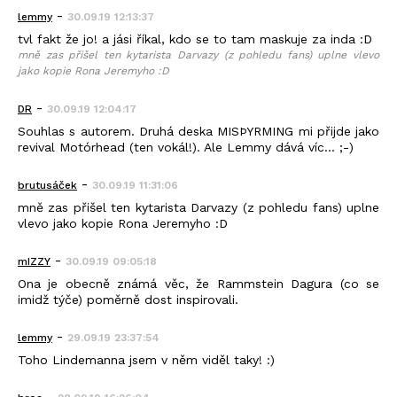
-
lemmy
30.09.19 12:13:37
tvl fakt že jo! a jási říkal, kdo se to tam maskuje za inda :D
mně zas přišel ten kytarista Darvazy (z pohledu fans) uplne vlevo
jako kopie Rona Jeremyho :D
-
DR
30.09.19 12:04:17
Souhlas s autorem. Druhá deska MISÞYRMING mi přijde jako
revival Motórhead (ten vokál!). Ale Lemmy dává víc... ;-)
-
brutusáček
30.09.19 11:31:06
mně zas přišel ten kytarista Darvazy (z pohledu fans) uplne
vlevo jako kopie Rona Jeremyho :D
-
mIZZY
30.09.19 09:05:18
Ona je obecně známá věc, že Rammstein Dagura (co se
imidž týče) poměrně dost inspirovali.
-
lemmy
29.09.19 23:37:54
Toho Lindemanna jsem v něm viděl taky! :)
-