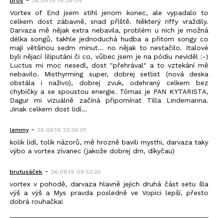
bros
28.09.19 16:26:04
Vortex of End jsem stihl jenom konec, ale vypadalo to
celkem dost zábavně, snad příště. Některý riffy vraždily.
Darvaza mě nějak extra nebavila, problém u nich je možná
délka songů, takhle jednoduchá hudba a přitom songy co
mají většinou sedm minut... no nějak to nestačilo. Italové
byli nějací liliputáni či co, vůbec jsem je na pódiu neviděl :-)
Luctus mi moc nesedl, dost "přehrával" a to vztekání mě
nebavilo. Misthyrming super, dobrej setlist (nová deska
obstála i naživo), dobrej zvuk, odehraný celkem bez
chybičky a se spoustou energie. Tómas je PAN KYTARISTA,
Dagur mi vizuálně začíná připomínat Tilla Lindemanna.
Jinak celkem dost lidí...
-
lemmy
26.09.19 22:26:01
kolik lidí, tolik názorů, mě hrozně bavili mysthi, darvaza taky
výbo a vortex zívanec (jakože dobrej dm, díkyčau)
-
brutusáček
26.09.19 09:53:25
vortex v pohodě, darvaza hlavně jejich druhá část setu šla
výš a výš a Mys pravda posledně ve Vopici lepší, přesto
dobrá rouhačka!