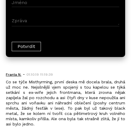
-
Franta N.
01.10.19 11:19:39
Co se týče Misthyrming, první deska mě docela brala, druhá
už moc ne. Nejsilnější vjem spojený s tou kapelou se týká
setkání s ex-wife jejich frontmana, která zrovna nějak
zapíjela žal po rozchodu a asi čtyři dny v kuse nepoužila ani
sprchu ani voňavku ani náhradní oblečení (poshy centrum
města, žádný fesťák v lese). To pak byl už takový black
metal, že se kolem ní tvořil cca pětimetrový kruh volného
místa, kamkoliv přišla. Ale ona byla tak strašně zlitá, že jí to
asi bylo jedno.