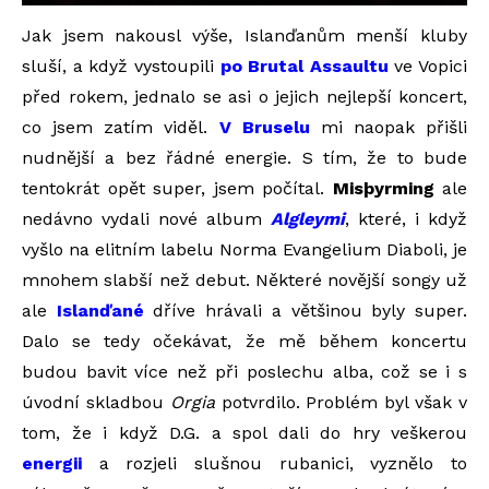
Jak jsem nakousl výše, Islanďanům menší kluby
sluší, a když vystoupili
po Brutal Assaultu
ve Vopici
před rokem, jednalo se asi o jejich nejlepší koncert,
co jsem zatím viděl.
V Bruselu
mi naopak přišli
nudnější a bez řádné energie. S tím, že to bude
tentokrát opět super, jsem počítal.
Misþyrming
ale
nedávno vydali nové album
Algleymi
, které, i když
vyšlo na elitním labelu Norma Evangelium Diaboli, je
mnohem slabší než debut. Některé novější songy už
ale
Islanďané
dříve hrávali a většinou byly super.
Dalo se tedy očekávat, že mě během koncertu
budou bavit více než při poslechu alba, což se i s
úvodní skladbou
Orgia
potvrdilo. Problém byl však v
tom, že i když D.G. a spol dali do hry veškerou
energii
a rozjeli slušnou rubanici, vyznělo to