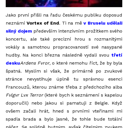
Jako první přišli na řadu českému publiku doposud
neznámí
Vortex of End
. Ti na mě
v Bruselu udělali
silný dojem
především intenzivním prožitkem svého
koncertu, ale také precizní hrou s rozmanitými
vokály a samotnou propracovaností své nasypané
hudby. Na konci března následně vydali svou
třetí
desku
Ardens Fvror
, o které nemohu říct, že by byla
špatná. Myslím si však, že primárně po zvukové
stránce nevystihuje úplně tu správnou esenci
Francouzů, kterou známe třeba z předchozího alba
Fvlgvr Lvx Terror
(které bych k seznámení s kapelou
doporučil) nebo jakou si pamatuji z Belgie. Když
ovšem začali hrát, hned s prvními vteřinami mi
spadla brada a bylo jasné, že tohle bude totální
nářez. Se solidně hutným, avšak čitelným zvukem