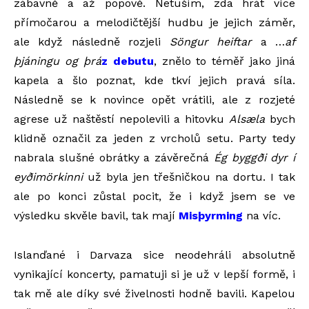
zábavně a až popově. Netuším, zda hrát více
přímočarou a melodičtější hudbu je jejich záměr,
ale když následně rozjeli
Söngur heiftar
a …
af
þjáningu og þrá
z debutu
, znělo to téměř jako jiná
kapela a šlo poznat, kde tkví jejich pravá síla.
Následně se k novince opět vrátili, ale z rozjeté
agrese už naštěstí nepolevili a hitovku
Alsæla
bych
klidně označil za jeden z vrcholů setu. Party tedy
nabrala slušné obrátky a závěrečná
Ég byggði dyr í
eyðimörkinni
už byla jen třešničkou na dortu. I tak
ale po konci zůstal pocit, že i když jsem se ve
výsledku skvěle bavil, tak mají
Misþyrming
na víc.
Islanďané i Darvaza sice neodehráli absolutně
vynikající koncerty, pamatuji si je už v lepší formě, i
tak mě ale díky své živelnosti hodně bavili. Kapelou