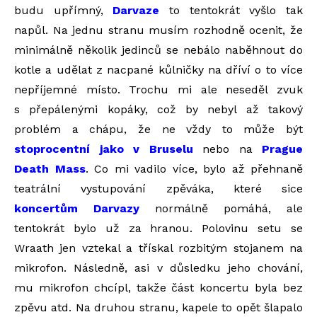
budu upřímný,
Darvaze
to tentokrát vyšlo tak
napůl. Na jednu stranu musím rozhodně ocenit, že
minimálně několik jedinců se nebálo naběhnout do
kotle a udělat z nacpané kůlničky na dříví o to více
nepříjemné místo. Trochu mi ale neseděl zvuk
s přepálenými kopáky, což by nebyl až takový
problém a chápu, že ne vždy to může být
stoprocentní jako v Bruselu
nebo na
Prague
Death Mass
. Co mi vadilo více, bylo až přehnaně
teatrální vystupování zpěváka, které sice
koncertům Darvazy
normálně pomáhá, ale
tentokrát bylo už za hranou. Polovinu setu se
Wraath jen vztekal a třískal rozbitým stojanem na
mikrofon. Následně, asi v důsledku jeho chování,
mu mikrofon chcípl, takže část koncertu byla bez
zpěvu atd. Na druhou stranu, kapele to opět šlapalo