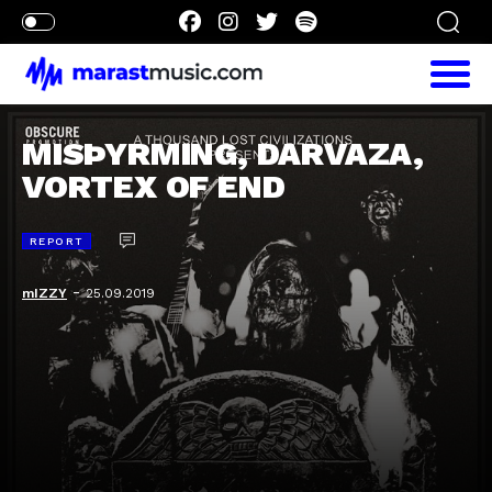
MISÞYRMING, DARVAZA,
VORTEX OF END
REPORT
-
mIZZY
25.09.2019