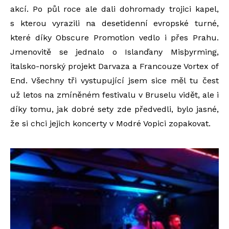
akcí. Po půl roce ale dali dohromady trojici kapel,
s kterou vyrazili na desetidenní evropské turné,
které díky Obscure Promotion vedlo i přes Prahu.
Jmenovitě se jednalo o Islanďany Misþyrming,
italsko-norský projekt Darvaza a Francouze Vortex of
End. Všechny tři vystupující jsem sice měl tu čest
už letos na zmíněném festivalu v Bruselu vidět, ale i
díky tomu, jak dobré sety zde předvedli, bylo jasné,
že si chci jejich koncerty v Modré Vopici zopakovat.