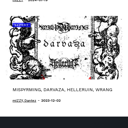
mIZZY
2024-01-19
REPORT
MISÞYRMING, DARVAZA, HELLERUIN, WRANG
-
mIZZY, Dantez
2023-12-02