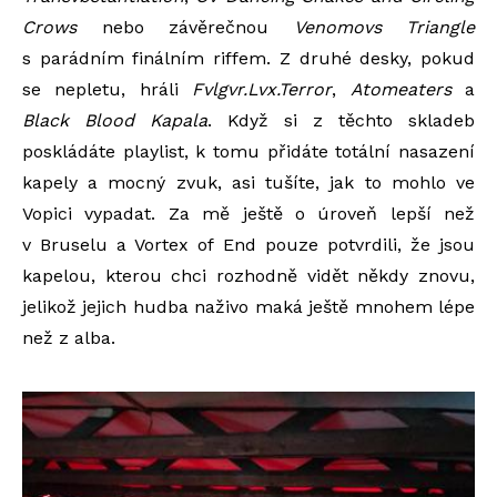
Crows
nebo závěrečnou
Venomovs Triangle
s parádním finálním riffem. Z druhé desky, pokud
se nepletu, hráli
Fvlgvr.Lvx.Terror
,
Atomeaters
a
Black Blood Kapala
. Když si z těchto skladeb
poskládáte playlist, k tomu přidáte totální nasazení
kapely a mocný zvuk, asi tušíte, jak to mohlo ve
Vopici vypadat. Za mě ještě o úroveň lepší než
v Bruselu a Vortex of End pouze potvrdili, že jsou
kapelou, kterou chci rozhodně vidět někdy znovu,
jelikož jejich hudba naživo maká ještě mnohem lépe
než z alba.