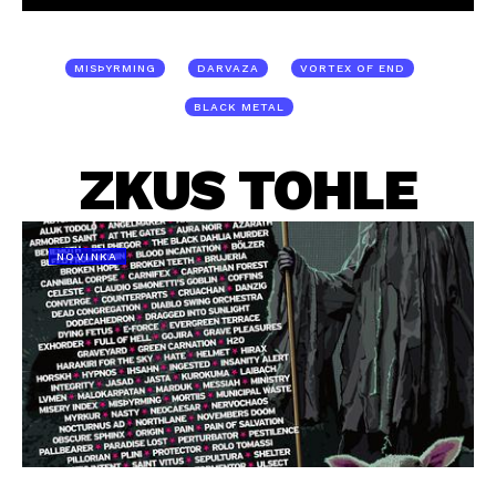
MISÞYRMING
DARVAZA
VORTEX OF END
BLACK METAL
ZKUS TOHLE
NOVINKA