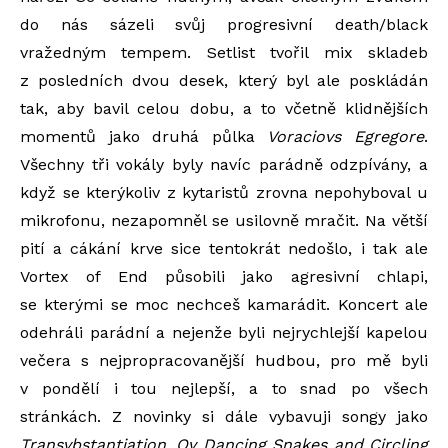
do nás sázeli svůj progresivní death/black
vražedným tempem. Setlist tvořil mix skladeb
z posledních dvou desek, který byl ale poskládán
tak, aby bavil celou dobu, a to včetně klidnějších
momentů jako druhá půlka
Voraciovs Egregore
.
Všechny tři vokály byly navíc parádně odzpívány, a
když se kterýkoliv z kytaristů zrovna nepohyboval u
mikrofonu, nezapomněl se usilovně mračit. Na větší
pití a cákání krve sice tentokrát nedošlo, i tak ale
Vortex of End působili jako agresivní chlapi,
se kterými se moc nechceš kamarádit. Koncert ale
odehráli parádní a nejenže byli nejrychlejší kapelou
večera s nejpropracovanější hudbou, pro mě byli
v pondělí i tou nejlepší, a to snad po všech
stránkách. Z novinky si dále vybavuji songy jako
Transvbstantiation
,
Ov Dancing Snakes and Circling