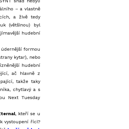
 SYNT snad nebyli
álního – a vlastně
cích, a živě tedy
uk (většinou) byl
ajímavější hudební
a údernější formou
strany kytar), nebo
ízněnější hudební
jící, ač hlavně z
ající, takže taky
níka, chytlavý a s
ou Next Tuesday
ternal
, kteří se u
 k vystoupení říci?