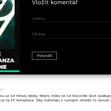
Vložit komentář
43
 uz od minuly desky. Misery Index se od Discordie dost opakujou
i je ta EP kompilace. Diky materialu z ruznejch obdobi to nenudi