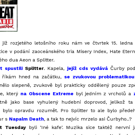
 již rozjetého letošního roku nám ve čtvrtek 15. ledna 
ice v podání zaoceánského tria Misery Index, Hate Eter
ho dua Aeon a Splitter.
t spustili
Splitter
. Kapela,
jejíž cds vydává
Čurby pod
to říkám hned na začátku,
se zvukovou problematikou
znělo slepeně, zvukově byl prakticky oddělený pouze zpě
re, který
na Obscene Extreme
byl jedním z vrcholů a
stně jako base vyhulený hudební doprovod, jelikož ta
 bylo opravdu rozumět. Pro Splitter to ale bylo přede
ur s
Napalm Death
, a tak to nejvíc mrzelo asi Čurbyho..?
t Tuesday
byli ‘Iné kafe‘. Muzika sice taktéž nervní 