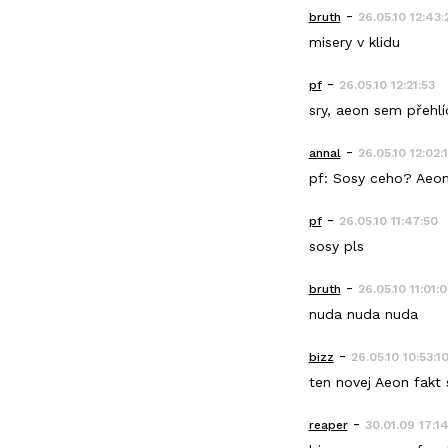
-
bruth
26.05.10 12:43:
misery v klidu
-
pf
26.05.10 12:21:53
sry, aeon sem přehlí
-
annal
26.05.10 12:02:
pf: Sosy ceho? Aeon 
-
pf
26.05.10 11:47:50
sosy pls
-
bruth
26.05.10 11:01:
nuda nuda nuda
-
bizz
26.05.10 10:53:1
ten novej Aeon fakt 
-
reaper
30.01.09 17:1