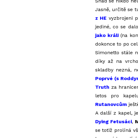
Snad se nikdo neu
Jasně, určitě se t
z HE
vyzbrojeni p
jediné, co se da
jako králi
(na kon
dokonce to po cel
Simonetto stále 
díky až na vrch
skladby nezná, n
Poprvé (s Rodd
Truth
za hranicemi
letos pro kapel
Rutanovcům
ješt
A další z kapel, 
Dying Fetusáci
,
M
se totiž prolíná 