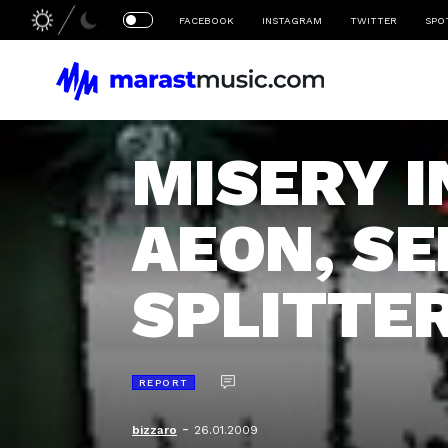
FACEBOOK
INSTAGRAM
TWITTER
SPO
MISERY I
AEON, SE
SPLITTE
REPORT
-
bizzaro
26.01.2009