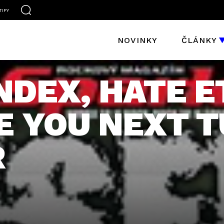
TIFY
NOVINKY
ČLÁNKY
NDEX, HATE 
E YOU NEXT T
R