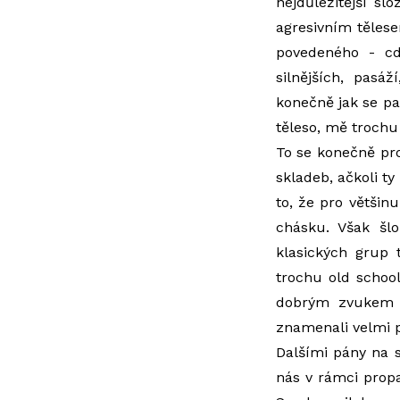
nejdůležitější s
agresivním tělese
povedeného - 
silnějších, pasá
konečně jak se pa
těleso, mě trochu
To se konečně pro
skladeb, ačkoli ty
to, že pro větši
chásku. Však šlo
klasických grup
trochu old school
dobrým zvukem 
znamenali velmi p
Dalšími pány na 
nás v rámci prop