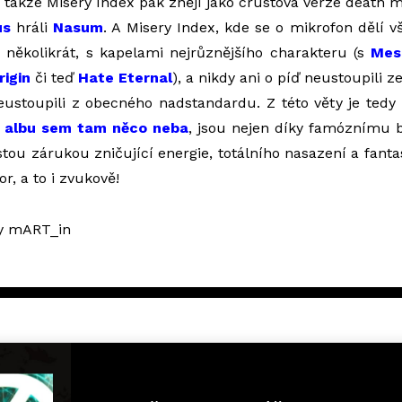
, takže Misery Index pak znějí jako crustová verze death m
us
hráli
Nasum
. A Misery Index, kde se o mikrofon dělí vš
 několikrát, s kapelami nejrůznějšího charakteru (s
Mes
rigin
či teď
Hate Eternal
), a nikdy ani o píď neustoupili 
eustoupili z obecného nadstandardu. Z této věty je tedy
 albu sem tam něco neba
, jsou nejen díky famóznímu
stou zárukou zničující energie, totálního nasazení a fant
or, a to i zvukově!
y mART_in