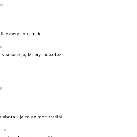
23
dl. misery sou srajda
15
v sosech je, Misery Index tez.
08
0
slabota - je to az moc sterilni
4:34