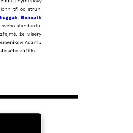
etalu; jinými slovy
ichni tři od strun,
huggah
,
Beneath
ze svého standardu,
 zřejmé, že Misery
 bubeníkovi Adamu
astického zážitku –