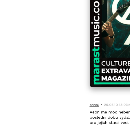
-
annal
26.05.10 13:03:
Aeon me moc neberou
posledni dobu vydal
pro jejich starsi veci.