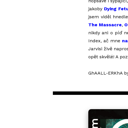
hopsavé i sypající
jakoby
Dying Fet
jsem viděl hnedle
The Massacre
,
O
nikdy ani o píď n
Index, ač mne
na
Jarvisi živě napro
opět skvělé! A poz
GhAALL-ERKhA b