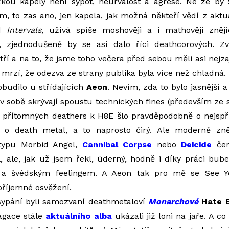
ložkou kapely není sypot, neurvalost a agrese. Ne že by
m, to zas ano, jen kapela, jak možná někteří vědí z aktu
cd
Intervals
, užívá spíše moshověji a i mathověji znějí
ží, zjednodušeně by se asi dalo říci deathcorových. Zv
tří a na to, že jsme toho večera před sebou měli asi nejz
 mrzí, že odezva ze strany publika byla více než chladná.
budilo u střídajících
Aeon
. Nevím, zda to bylo jasnější 
 v sobě skrývají spoustu technických fines (především ze 
nu přítomných deathers k H8E šlo pravděpodobně o nejspř
 o death metal, a to naprosto čirý. Ale moderně zně
 typu Morbid Angel,
Cannibal Corpse
nebo
Deicide
čerp
, ale, jak už jsem řekl, úderný, hodně i díky práci bube
a švédským feelingem. A Aeon tak pro mě se See Y
říjemné osvěžení.
sypání byli samozvaní deathmetaloví
Monarchové
Hate E
agace stále
aktuálního alba
ukázali již loni na jaře. A co