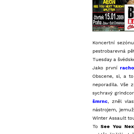
Koncertní sezónu
pestrobarevná pět
Tuesday a švédské
Jako první
racho
Obscene, si, a 
neporadila. Vše 
sychravý grindco
šmrnc
, zněl vla
nástrojem, jemuž
Winter Assault to
To
See You Nex