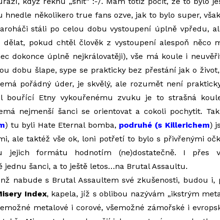
razí, když řeknu „shit“ :-/. Mám totiž pocit, že to bylo j
u hnedle několikero true fans ozve, jak to bylo super, vša
aroháči stáli po celou dobu vystoupení úplně vpředu, al
lo dělat, pokud chtěl člověk z vystoupení alespoň něco 
ec dokonce úplně nejkrálovatěji), vše má koule i neuvěři
ou dobu šlape, sype se prakticky bez přestání jak o život,
nemá pořádný úder, je skvělý, ale rozumět není praktick
ol bouřící Etny vykouřenému zvuku je to strašná koul
emá nejmenší šanci se orientovat a cokoli pochytit. Tak
ym
) tu byli Hate Eternal bomba,
podruhé (s Killerichem
) 
, ale taktéž vše ok, loni potřetí to bylo s přivřenými oč
u jejich formátu hodnotím (ne)dostatečně. I přes
ě jednu šanci, a to ještě letos…na Brutal Assaultu.
jenž nabude s Brutal Assaultem své zkušenosti, budou i,
isery Index
, kapela, jíž s oblibou nazývám „ikstrým meta
všemožné metalové i corové, všemožné zámořské i evrops