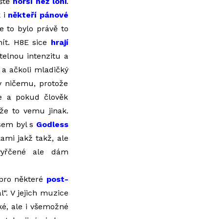
eště
horší než loni
.
k i
někteří pánové
e to bylo právě to
mít. H8E sice
hrají
telnou intenzitu a
 a ačkoli mladičký
y ničemu, protože
e a pokud člověk
že to vemu jinak.
jsem byl s
Godless
kami jakž takž, ale
 vyřčené ale dám
 pro některé
post-
l“. V jejich muzice
ké, ale i všemožné