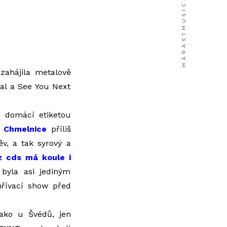
zahájila metalově
nal a See You Next
 domácí etiketou
 Chmelnice
příliš
v, a tak syrový a
z cds má koule i
 byla asi jediným
hřívací show před
jako u Švédů, jen