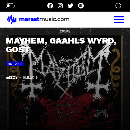
MAYHEM, GAAHLS WYRD,
GOST
REPORT
-
mIZZY
16.11.2019