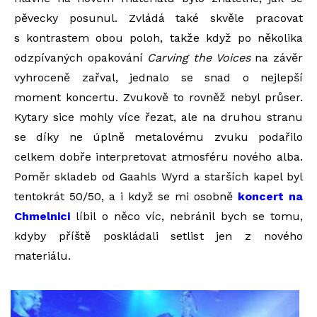
pěvecky posunul. Zvládá také skvěle pracovat
s kontrastem obou poloh, takže když po několika
odzpívaných opakování
Carving the Voices
na závěr
vyhroceně zařval, jednalo se snad o nejlepší
moment koncertu. Zvukově to rovněž nebyl průser.
Kytary sice mohly více řezat, ale na druhou stranu
se díky ne úplně metalovému zvuku podařilo
celkem dobře interpretovat atmosféru nového alba.
Poměr skladeb od Gaahls Wyrd a starších kapel byl
tentokrát 50/50, a i když se mi osobně
koncert na
Chmelnici
líbil o něco víc, nebránil bych se tomu,
kdyby příště poskládali setlist jen z nového
materiálu.