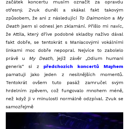
začátek koncertu musím označit za opravdu
otřesný. Zvuk duněl a skákal fakt takovým
způsobem, že ani z následující
To Daimonion
a
My
Death
jsem si odnesl jen zklamání. Přišlo mi navíc,
že Attila, který dříve podobné skladby naživo dával
fakt dobře, se tentokrát s Maniacovými vokálními
linkami moc dobře nepopral. Nejvíce to zabolelo
právě u
My Death
, jejíž závěr „Odium humani
generis“ si z
předchozích koncertů Mayhem
pamatuji jako jeden z nesilnějších momentů.
Tentokrát ovšem tuto pasáž zamručel svým
hrdelním zpěvem, což fungovalo mnohem méně,
než když ji v minulosti normálně odzpíval. Zvuk se
samozřejmě