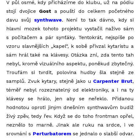
V půl osmé, kdy přicházíme do klubu, už na pódiu
stojí dvojice
Gost
a pouští do celkem početného
davu svůj
synthwave
. Není to tak dávno, kdy si
hlavní mozek tohoto projektu vystačil naživo sám
s počítačem a pár synťáky. Tentokrát, nejspíše po
vzoru slavnějších „kapel“, k sobě přivzal kytaristu a
sám hrál také na klávesy. Otázka zní, zda tento tah
nebyl, kromě vizuálního aspektu, poněkud zbytečný.
Troufám si tvrdit, polovina hudby šla stejně ze
samplů. Zvuk kytary, stejně jako u
Carpenter Brut
,
téměř nebyl rozeznatelný od elektroniky, a i na ty
klávesy se hrálo, jen aby se neřeklo. Přidanou
hodnotou oproti jiným dnešním synthwavům budiž
živý zpěv, tedy řev. Když se do toho frontman opřel,
neznělo to marně. Jinak ale ruku na srdce, i ve
srovnání s
Perturbatorem
se jednalo o slabší odvar.