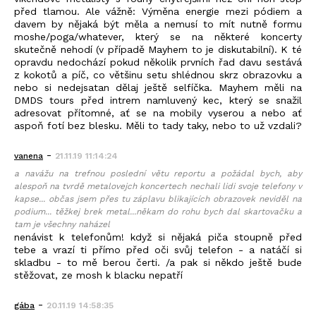
před tlamou. Ale vážně: Výměna energie mezi pódiem a
davem by nějaká být měla a nemusí to mít nutně formu
moshe/poga/whatever, který se na některé koncerty
skutečně nehodí (v případě Mayhem to je diskutabilní). K té
opravdu nedochází pokud několik prvních řad davu sestává
z kokotů a píč, co většinu setu shlédnou skrz obrazovku a
nebo si nedejsatan dělaj ještě selfíčka. Mayhem měli na
DMDS tours před intrem namluvený kec, který se snažil
adresovat přítomné, ať se na mobily vyserou a nebo ať
aspoň fotí bez blesku. Měli to tady taky, nebo to už vzdali?
-
vanena
21.11.19 11:14:24
a navážu na trefnou poslední větu reportu a požádal bych, aby
alespoň na tvrdě metalovejch koncertech nechali lidi svoje telefony v
kapse... občas jsem přes tu záplavu blikajících obrazovek neviděl na
podium... těžkej brek metal...někam do rohu bych dal skartovačku a
tam je všechny naházel
nenávist k telefonům! když si nějaká piča stoupně před
tebe a vrazí ti přímo před oči svůj telefon - a natáčí si
skladbu - to mě berou čerti. /a pak si někdo ještě bude
stěžovat, ze mosh k blacku nepatří
-
gába
20.11.19 14:58:35