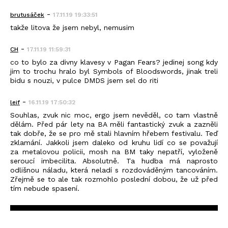
-
brutusáček
17.11.19 19:33:51
takže litova že jsem nebyl, nemusim
-
CH
17.11.19 11:59:31
co to bylo za divny klavesy v Pagan Fears? jedinej song kdy
jim to trochu hralo byl Symbols of Bloodswords, jinak treli
bidu s nouzi, v pulce DMDS jsem sel do riti
-
leif
16.11.19 17:50:32
Souhlas, zvuk nic moc, ergo jsem nevěděl, co tam vlastně
dělám. Před pár lety na BA měli fantastický zvuk a zazněli
tak dobře, že se pro mě stali hlavním hřebem festivalu. Teď
zklamání. Jakkoli jsem daleko od kruhu lidí co se považují
za metalovou policii, mosh na BM taky nepatří, vyloženě
seroucí imbecilita. Absolutně. Ta hudba má naprosto
odlišnou náladu, která neladí s rozdováděným tancováním.
Zřejmě se to ale tak rozmohlo poslední dobou, že už před
tím nebude spasení.