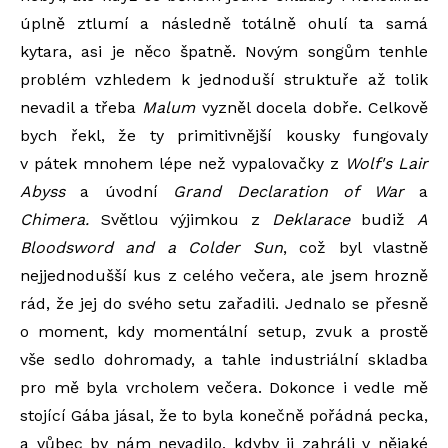
úplně ztlumí a následně totálně ohulí ta samá
kytara, asi je něco špatně. Novým songům tenhle
problém vzhledem k jednoduší struktuře až tolik
nevadil a třeba
Malum
vyzněl docela dobře. Celkově
bych řekl, že ty primitivnější kousky fungovaly
v pátek mnohem lépe než vypalovačky z
Wolf's Lair
Abyss
a úvodní
Grand Declaration of War
a
Chimera.
Světlou výjimkou z
Deklarace
budiž
A
Bloodsword and a Colder Sun
, což byl vlastně
nejjednodušší kus z celého večera, ale jsem hrozně
rád, že jej do svého setu zařadili. Jednalo se přesně
o moment, kdy momentální setup, zvuk a prostě
vše sedlo dohromady, a tahle industriální skladba
pro mě byla vrcholem večera. Dokonce i vedle mě
stojící Gába jásal, že to byla konečně pořádná pecka,
a vůbec by nám nevadilo, kdyby ji zahráli v nějaké