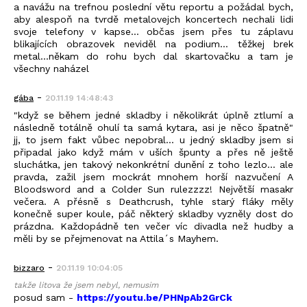
a navážu na trefnou poslední větu reportu a požádal bych,
aby alespoň na tvrdě metalovejch koncertech nechali lidi
svoje telefony v kapse... občas jsem přes tu záplavu
blikajících obrazovek neviděl na podium... těžkej brek
metal...někam do rohu bych dal skartovačku a tam je
všechny naházel
-
gába
20.11.19 14:48:43
"když se během jedné skladby i několikrát úplně ztlumí a
následně totálně ohulí ta samá kytara, asi je něco špatně"
jj, to jsem fakt vůbec nepobral... u jedný skladby jsem si
připadal jako když mám v uších špunty a přes ně ještě
sluchátka, jen takový nekonkrétní dunění z toho lezlo... ale
pravda, zažil jsem mockrát mnohem horší nazvučení A
Bloodsword and a Colder Sun rulezzzz! Největší masakr
večera. A přésně s Deathcrush, tyhle starý fláky měly
konečně super koule, páč některý skladby vyzněly dost do
prázdna. Každopádně ten večer víc divadla než hudby a
měli by se přejmenovat na Attila´s Mayhem.
-
bizzaro
20.11.19 10:04:05
takže litova že jsem nebyl, nemusim
posud sam -
https://youtu.be/PHNpAb2GrCk