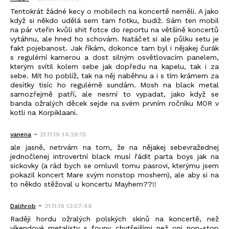
Tentokrát žádné kecy o mobilech na koncertě neměli. A jako
když si někdo udělá sem tam fotku, budiž. Sám ten mobil
na pár vteřin kvůli shit fotce do reportu na většině koncertů
vytáhnu, ale hned ho schovám. Natáčet si ale půlku setu je
fakt pojebanost. Jak říkám, dokonce tam byl i nějakej čurák
s regulérní kamerou a dost silným osvětlovacím panelem,
kterým svítil kolem sebe jak dopředu na kapelu, tak i za
sebe. Mít ho poblíž, tak na něj naběhnu a i s tím krámem za
desítky tisíc ho regulérně sundám. Mosh na black metal
samozřejmě patří, ale nesmí to vypadat, jako když se
banda ožralých děcek sejde na svém prvním ročníku MOR v
kotli na Korpiklaani.
-
vanena
21.11.19 14:29:15
ale jasně, netrvám na tom, že na nějakej sebevražednej
jednočlenej introvertní black musí řádit parta boys jak na
sickovky (a rád bych se omluvil tomu pasrovi, kterýmu jsem
pokazil koncert Mare svým nonstop moshem), ale aby si na
to někdo stěžoval u koncertu Mayhem??!!
-
Dalihrob
21.11.19 13:57:48
Raději hordu ožralých polských skinů na koncertě, než
víkendové metalisty s founy chytřejšími než oni non-stop