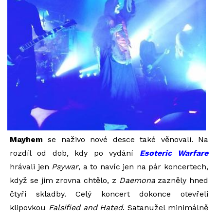
Mayhem
se naživo nové desce také věnovali. Na
rozdíl od dob, kdy po vydání
Esoteric Warfare
hrávali jen
Psywar
, a to navíc jen na pár koncertech,
když se jim zrovna chtělo, z
Daemona
zazněly hned
čtyři skladby. Celý koncert dokonce otevřeli
klipovkou
Falsified and Hated
. Satanužel minimálně