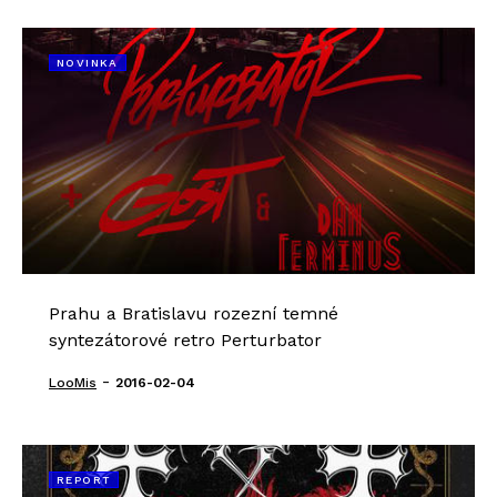
NOVINKA
Prahu a Bratislavu rozezní temné
syntezátorové retro Perturbator
-
LooMis
2016-02-04
REPORT