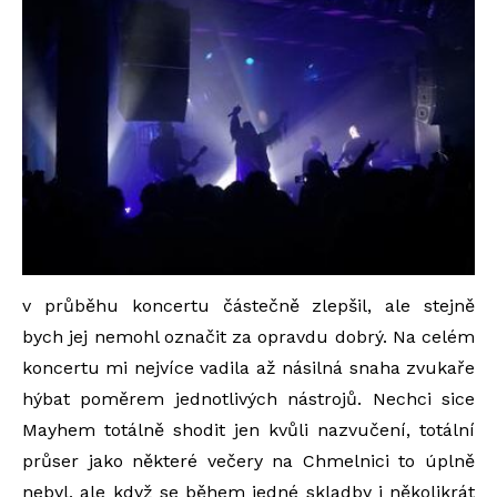
v průběhu koncertu částečně zlepšil, ale stejně
bych jej nemohl označit za opravdu dobrý. Na celém
koncertu mi nejvíce vadila až násilná snaha zvukaře
hýbat poměrem jednotlivých nástrojů. Nechci sice
Mayhem totálně shodit jen kvůli nazvučení, totální
průser jako některé večery na Chmelnici to úplně
nebyl, ale když se během jedné skladby i několikrát