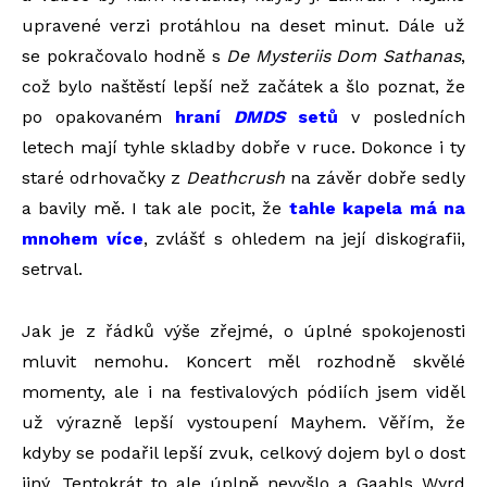
upravené verzi protáhlou na deset minut. Dále už
se pokračovalo hodně s
De Mysteriis Dom Sathanas
,
což bylo naštěstí lepší než začátek a šlo poznat, že
po opakovaném
hraní
DMDS
setů
v posledních
letech mají tyhle skladby dobře v ruce. Dokonce i ty
staré odrhovačky z
Deathcrush
na závěr dobře sedly
a bavily mě. I tak ale pocit, že
tahle kapela má na
mnohem více
, zvlášť s ohledem na její diskografii,
setrval.
Jak je z řádků výše zřejmé, o úplné spokojenosti
mluvit nemohu. Koncert měl rozhodně skvělé
momenty, ale i na festivalových pódiích jsem viděl
už výrazně lepší vystoupení Mayhem. Věřím, že
kdyby se podařil lepší zvuk, celkový dojem byl o dost
jiný. Tentokrát to ale úplně nevyšlo a Gaahls Wyrd