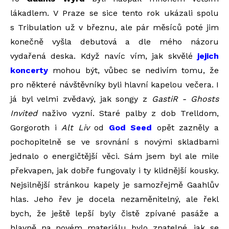
lákadlem. V Praze se sice tento rok ukázali spolu
s Tribulation už v březnu, ale pár měsíců poté jim
konečně vyšla debutová a dle mého názoru
vydařená deska. Když navíc vím, jak skvělé
jejich
koncerty
mohou být, vůbec se nedivím tomu, že
pro některé návštěvníky byli hlavní kapelou večera. I
já byl velmi zvědavý, jak songy z
GastiR - Ghosts
Invited
naživo vyzní. Staré palby z dob Trelldom,
Gorgoroth i
Alt Liv
od
God Seed
opět zazněly a
pochopitelně se ve srovnání s novými skladbami
jednalo o energičtější věci. Sám jsem byl ale mile
překvapen, jak dobře fungovaly i ty klidnější kousky.
Nejsilnější stránkou kapely je samozřejmě Gaahlův
hlas. Jeho řev je docela nezaměnitelný, ale řekl
bych, že ještě lepší byly čistě zpívané pasáže a
hlavně na novém materiálu bylo znatelné, jak se