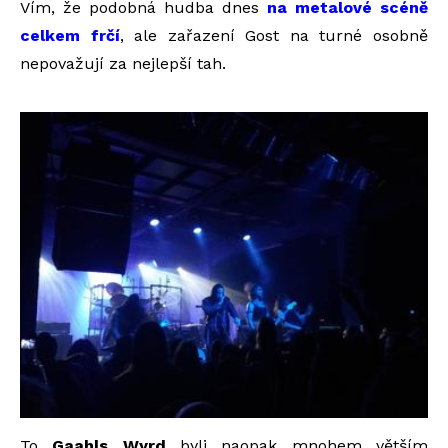
Vím, že podobná hudba dnes
na metalové scéně
celkem frčí
, ale zařazení Gost na turné osobně
nepovažují za nejlepší tah.
To
Gaahls Wyrd
byli naopak mnohem větším