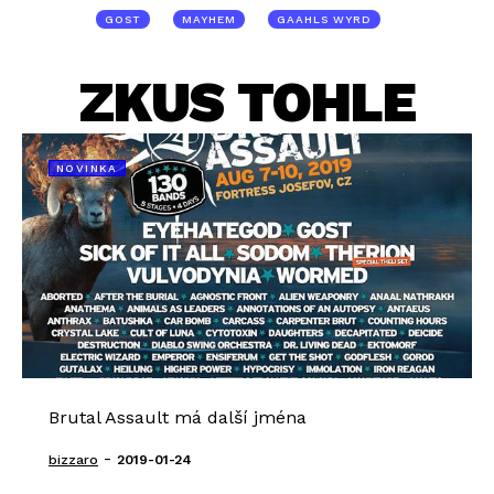
GOST
MAYHEM
GAAHLS WYRD
ZKUS TOHLE
NOVINKA
Brutal Assault má další jména
-
bizzaro
2019-01-24