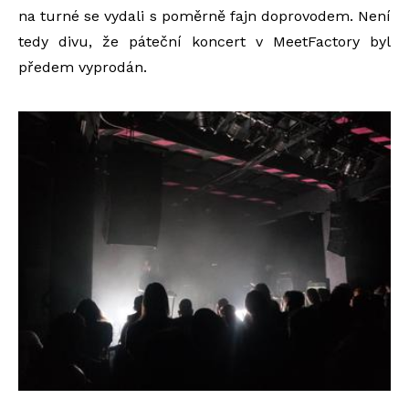
na turné se vydali s poměrně fajn doprovodem. Není
tedy divu, že páteční koncert v MeetFactory byl
předem vyprodán.